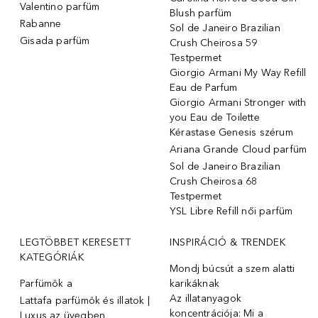
Valentino parfüm
Blush parfüm
Rabanne
Sol de Janeiro Brazilian
Gisada parfüm
Crush Cheirosa 59
Testpermet
Giorgio Armani My Way Refill
Eau de Parfum
Giorgio Armani Stronger with
you Eau de Toilette
Kérastase Genesis szérum
Ariana Grande Cloud parfüm
Sol de Janeiro Brazilian
Crush Cheirosa 68
Testpermet
YSL Libre Refill női parfüm
LEGTÖBBET KERESETT
INSPIRÁCIÓ & TRENDEK
KATEGÓRIÁK
Mondj búcsút a szem alatti
Parfümök ️a
karikáknak
Az illatanyagok
Lattafa parfümök és illatok |
koncentrációja: Mi a
Luxus az üvegben