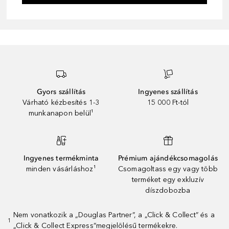
Gyors szállítás
Ingyenes szállítás
Várható kézbesítés 1-3
15 000 Ft-tól
munkanapon belül¹
Ingyenes termékminta
Prémium ajándékcsomagolás
minden vásárláshoz¹
Csomagoltass egy vagy több
terméket egy exkluzív
díszdobozba
Nem vonatkozik a „Douglas Partner”, a „Click & Collect” és a
1
„Click & Collect Express”megjelölésű termékekre.