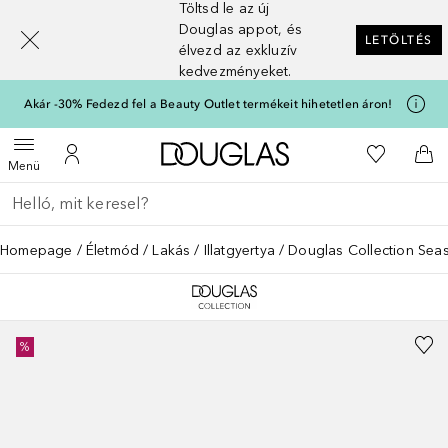
Töltsd le az új
[navigation.slideout.screenreader]
Douglas appot, és
LETÖLTÉS
élvezd az exkluzív
kedvezményeket.
Akár -30% Fedezd fel a Beauty Outlet termékeit hihetetlen áron!
A Douglas Főoldalra
A kívánság
Menü megnyitása
A fiókomhoz
Kos
Menü
Menj vissza
Keresés végrehajtása
Homepage
Életmód
Lakás
Illatgyertya
Douglas Collection Sea
%