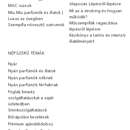
Alapozás Lépésről-lépésre
MAC rúzsok
Mi az a strobing és hogyan
Miu Miu parfümök és illatok |
működik?
Luxus az üvegben
Műszempillák ragasztása
Szempilla növesztő szérumok
lépésről lépésre
Kézikönyv a tartós és intenzív
illatélményért
NÉPSZERŰ TÉMÁK
Nyár
Nyári parfümök és illatok
Nyári parfümök nőknek
Nyári parfümök férfiaknak
Foglalj beauty
szolgáltatásokat a saját
üzletedben
Sminkszolgáltatások
Bőrápolási kezelések
Prémium ajándékdoboz