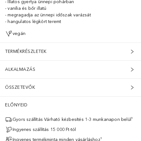
Illatos gyertya ünnepi pohárban
vanília és bőr illatú
megragadja az ünnepi időszak varázsát
hangulatos légkört teremt
vegán
TERMÉKRÉSZLETEK
ALKALMAZÁS
ÖSSZETEVŐK
ELŐNYEID
Gyors szállítás Várható kézbesítés 1-3 munkanapon belül¹
Ingyenes szállítás 15 000 Ft-tól
Ingyenes termékminta minden vásárláshoz¹