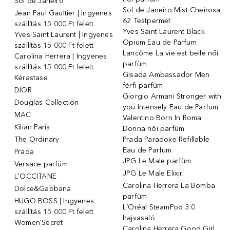
Sol de Janeiro
Sol de Janeiro Mist Cheirosa
Jean Paul Gaultier | Ingyenes
62 Testpermet
szállítás 15 000 Ft felett
Yves Saint Laurent Black
Yves Saint Laurent | Ingyenes
Opium Eau de Parfum
szállítás 15 000 Ft felett
Lancôme La vie est belle női
Carolina Herrera | Ingyenes
parfüm
szállítás 15 000 Ft felett
Gisada Ambassador Men
Kérastase
férfi parfüm
DIOR
Giorgio Armani Stronger with
Douglas Collection
you Intensely Eau de Parfum
MAC
Valentino Born In Roma
Kilian Paris
Donna női parfüm
The Ordinary
Prada Paradoxe Refillable
Eau de Parfum
Prada
JPG Le Male parfüm
Versace parfüm
JPG Le Male Elixir
L'OCCITANE
Carolina Herrera La Bomba
Dolce&Gabbana
parfüm
HUGO BOSS | Ingyenes
L´Oréal SteamPod 3.0
szállítás 15 000 Ft felett
hajvasaló
Women'Secret
Carolina Herrera Good Girl