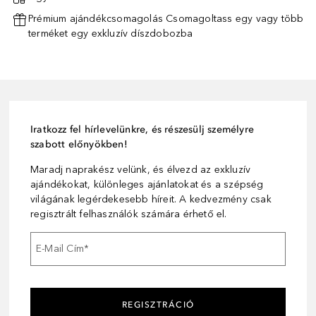
Prémium ajándékcsomagolás Csomagoltass egy vagy több
terméket egy exkluzív díszdobozba
Iratkozz fel hírlevelünkre, és részesülj személyre
szabott előnyökben!
Maradj naprakész velünk, és élvezd az exkluzív
ajándékokat, különleges ajánlatokat és a szépség
világának legérdekesebb híreit. A kedvezmény csak
regisztrált felhasználók számára érhető el.
E-Mail Cím
*
REGISZTRÁCIÓ