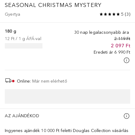
SEASONAL
CHRISTMAS MYSTERY
Gyertya
5
(
3
)
180 g
30 nap legalacsonyabb ára
12 Ft
 / 
1
g
ÁFÁ-val
2 119 Ft
2 097 Ft
Eredeti ár
6 990 Ft
Online
:
Már nem elérhető
AZ AJÁNDÉKOD
Ingyenes ajándék 10 000 Ft feletti Douglas Collection vásárlás