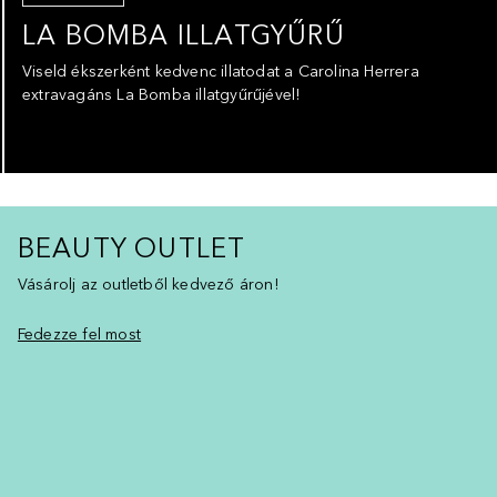
LA BOMBA ILLATGYŰRŰ
Viseld ékszerként kedvenc illatodat a Carolina Herrera
extravagáns La Bomba illatgyűrűjével!
BEAUTY OUTLET
Vásárolj az outletből kedvező áron!
Fedezze fel most