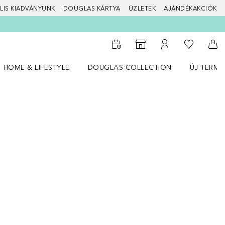
LIS KIADVÁNYUNK
DOUGLAS KÁRTYA
ÜZLETEK
AJÁNDÉKAKCIÓK
A kívánság
Az üzletkeresőhöz
A fiókomhoz
Kos
HOME & LIFESTYLE
DOUGLAS COLLECTION
ÚJ TERMÉ
Nyisd meg a(z) HOME & LIFESTYLE menüt
Nyisd meg a(z) Douglas Collection menüt
Nyisd meg 