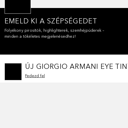
EMELD KI A SZÉPSÉGEDET
Folyékony pirosítók, highlighterek, szemhéjpúderek –
minden a tökéletes megjelenésedhez!
ÚJ GIORGIO ARMANI EYE TI
Fedezd fel