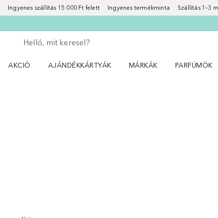
Ingyenes szállítás 15 000 Ft felett
Ingyenes termékminta
Szállítás 1–3
Menj vissza
Keresés végrehajtása
AKCIÓ
AJÁNDÉKKÁRTYÁK
MÁRKÁK
PARFÜMÖK
Nyisd meg a(z) Akció menüt
Nyisd meg a(z) MÁRKÁK me
Nyisd meg a(
Ugrás csúszka