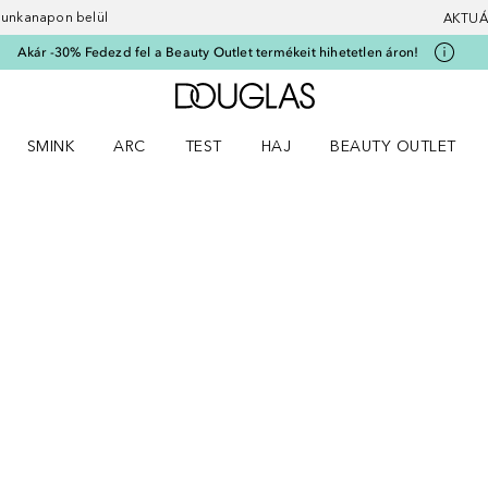
 munkanapon belül
AKTUÁ
Akár -30% Fedezd fel a Beauty Outlet termékeit hihetetlen áron!
A Douglas Főoldalra
SMINK
ARC
TEST
HAJ
BEAUTY OUTLET
nüt
z) Parfümök menüt
Nyisd meg a(z) Smink menüt
Nyisd meg a(z) Arc menüt
Nyisd meg a(z) Test menüt
Nyisd meg a(z) Haj menüt