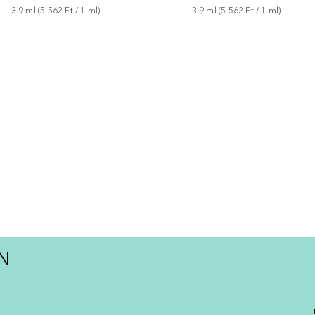
3.9
ml
 (
5 562 Ft
 / 
1
ml
)
3.9
ml
 (
5 562 Ft
 / 
1
ml
)
N