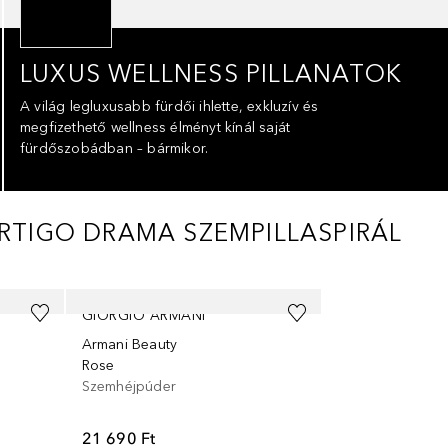
LUXUS WELLNESS PILLANATOK
A világ legluxusabb fürdői ihlette, exkluzív és
megfizethető wellness élményt kínál saját
fürdőszobádban – bármikor.
ERTIGO DRAMA SZEMPILLASPIRÁL
GIORGIO ARMANI
Armani Beauty
Rose
Szemhéjpúder
21 690 Ft