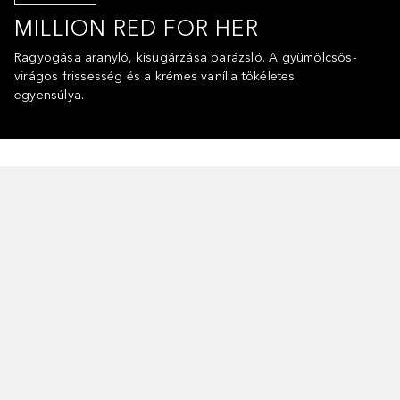
MILLION RED FOR HER
Ragyogása aranyló, kisugárzása parázsló. A gyümölcsös-
virágos frissesség és a krémes vanília tökéletes
egyensúlya.