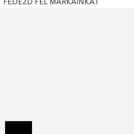
FEDEZD FEL MÁRKÁINKAT
Ugrás csúszka