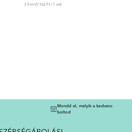
3.9
ml
 (
5 562 Ft
 / 
1
ml
)
Mondd el, melyik a kedvenc
boltod
SZÉPSÉGÁPOLÁSI