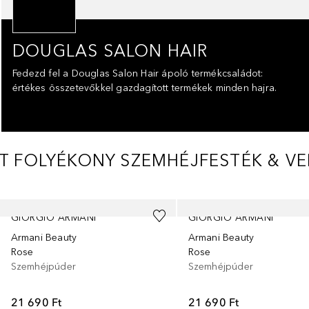
DOUGLAS SALON HAIR
Fedezd fel a Douglas Salon Hair ápoló termékcsaládot:
értékes összetevőkkel gazdagított termékek minden hajra.
NT FOLYÉKONY SZEMHÉJFESTÉK & V
Ugrás csúszka
GIORGIO ARMANI
GIORGIO ARMANI
Armani Beauty
Armani Beauty
Rose
Rose
Szemhéjpúder
Szemhéjpúder
21 690 Ft
21 690 Ft