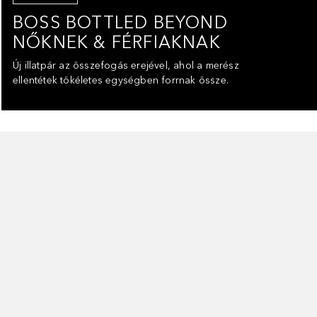
BOSS BOTTLED BEYOND
NŐKNEK & FÉRFIAKNAK
Új illatpár az összefogás erejével, ahol a merész
ellentétek tökéletes egységben forrnak össze.