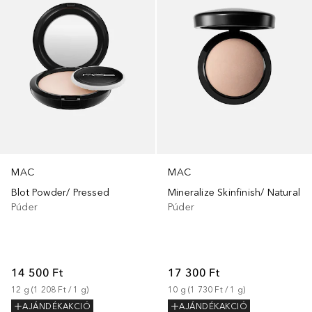
MAC
MAC
Blot Powder/ Pressed
Mineralize Skinfinish/ Natural
Púder
Púder
14 500 Ft
17 300 Ft
12
g
 (
1 208 Ft
 / 
1
g
)
10
g
 (
1 730 Ft
 / 
1
g
)
AJÁNDÉKAKCIÓ
AJÁNDÉKAKCIÓ
+
41