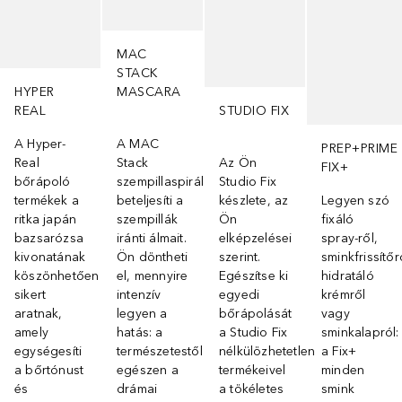
MAC
STACK
HYPER
MASCARA
REAL
STUDIO FIX
A Hyper-
A MAC
PREP+PRIME
Real
Stack
Az Ön
FIX+
bőrápoló
szempillaspirál
Studio Fix
termékek a
beteljesíti a
készlete, az
Legyen szó
ritka japán
szempillák
Ön
fixáló
bazsarózsa
iránti álmait.
elképzelései
spray-ről,
kivonatának
Ön döntheti
szerint.
sminkfrissítőr
köszönhetően
el, mennyire
Egészítse ki
hidratáló
sikert
intenzív
egyedi
krémről
aratnak,
legyen a
bőrápolását
vagy
amely
hatás: a
a Studio Fix
sminkalapról:
egységesíti
természetestől
nélkülözhetetlen
a Fix+
a bőrtónust
egészen a
termékeivel
minden
és
drámai
a tökéletes
smink