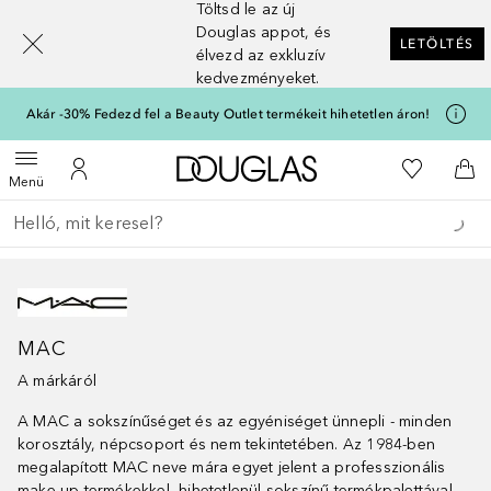
Töltsd le az új
[navigation.slideout.screenreader]
Douglas appot, és
LETÖLTÉS
élvezd az exkluzív
kedvezményeket.
Akár -30% Fedezd fel a Beauty Outlet termékeit hihetetlen áron!
A Douglas Főoldalra
A kívánság
Menü megnyitása
A fiókomhoz
Kos
Menü
Menj vissza
Keresés végrehajtása
MAC
A márkáról
A MAC a sokszínűséget és az egyéniséget ünnepli - minden
korosztály, népcsoport és nem tekintetében. Az 1984-ben
megalapított MAC neve mára egyet jelent a professzionális
make-up termékekkel, hihetetlenül sokszínű termékpalettával