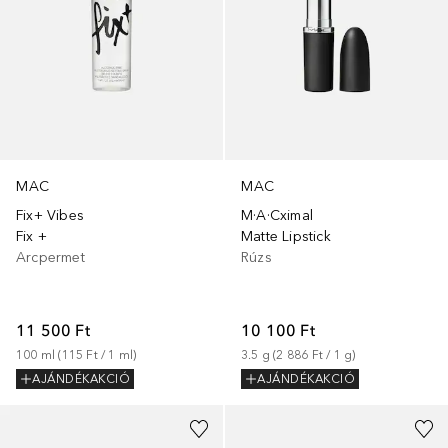
MAC
MAC
Fix+ Vibes
M·A·Cximal
Fix +
Matte Lipstick
Arcpermet
Rúzs
11 500 Ft
10 100 Ft
100
ml
 (
115 Ft
 / 
1
ml
)
3.5
g
 (
2 886 Ft
 / 
1
g
)
AJÁNDÉKAKCIÓ
AJÁNDÉKAKCIÓ
+
32
+
31