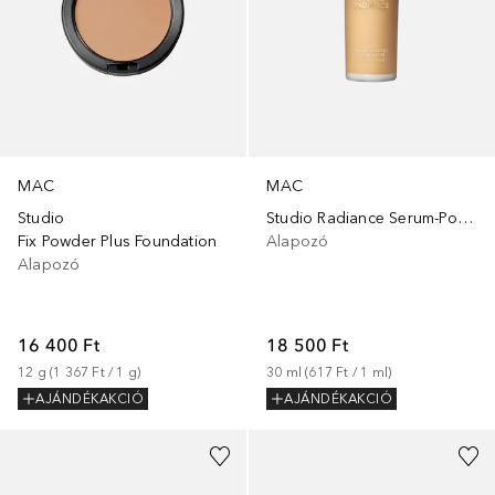
MAC
MAC
Studio
Studio Radiance Serum-Powered Foundation
Fix Powder Plus Foundation
Alapozó
Alapozó
16 400 Ft
18 500 Ft
12
g
 (
1 367 Ft
 / 
1
g
)
30
ml
 (
617 Ft
 / 
1
ml
)
AJÁNDÉKAKCIÓ
AJÁNDÉKAKCIÓ
+
2
+
9