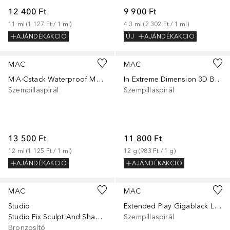
12 400 Ft
9 900 Ft
11
ml
 (
1 127 Ft
 / 
1
ml
)
4.3
ml
 (
2 302 Ft
 / 
1
ml
)
AJÁNDÉKAKCIÓ
ÚJ
AJÁNDÉKAKCIÓ
MAC
MAC
M·A·Cstack Waterproof Mascara
In Extreme Dimension 3D Black Lash Mascara
Szempillaspirál
Szempillaspirál
13 500 Ft
11 800 Ft
12
ml
 (
1 125 Ft
 / 
1
ml
)
12
g
 (
983 Ft
 / 
1
g
)
AJÁNDÉKAKCIÓ
AJÁNDÉKAKCIÓ
MAC
MAC
Studio
Extended Play Gigablack Lash
Studio Fix Sculpt And Shape Contour Palette
Szempillaspirál
Bronzosító