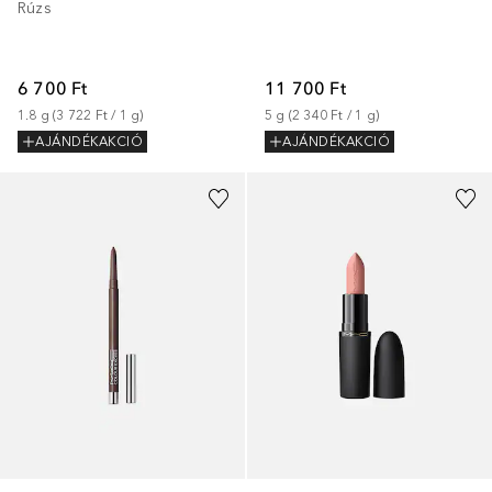
Rúzs
6 700 Ft
11 700 Ft
1.8
g
 (
3 722 Ft
 / 
1
g
)
5
g
 (
2 340 Ft
 / 
1
g
)
AJÁNDÉKAKCIÓ
AJÁNDÉKAKCIÓ
+
14
+
21