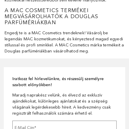
kozmetikai neszesszeredből sem kellene hiányozniuk.
A MAC COSMETICS TERMÉKEI
MEGVÁSÁROLHATÓK A DOUGLAS
PARFÜMÉRIÁKBAN
Engedj te is a MAC Cosmetics trendeknek! Vásárolj be
legendás MAC kozmetikumokat, és kényeztesd magad egyedi
stílussal és profi sminkkel. A MAC Cosmetics márka termékeit a
Douglas parfümériákban vásárolhatod meg.
Iratkozz fel hírlevelünkre, és részesülj személyre
szabott előnyökben!
Maradj naprakész velünk, és élvezd az exkluzív
ajándékokat, különleges ajánlatokat és a szépség
világának legérdekesebb híreit. A kedvezmény csak
regisztrált felhasználók számára érhető el.
E-Mail Cím
*