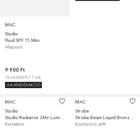
MAC
Studio
Fluid SPF 15 Mini
Alapozó
9 900 Ft
15
ml
 (
660 Ft
 / 
1
ml
)
AJÁNDÉKAKCIÓ
+
31
+
3
MAC
MAC
Studio
Strobe
Studio Radiance 24hr Luminous Lift
Strobe Beam Liquid Bronzelighter
Korrektor
Kontúrozó stift