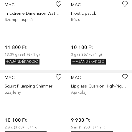
MAC
MAC
In Extreme Dimension Waterproof Mascara
Frost Lipstick
Szempillaspirál
Rúzs
11 800 Ft
10 100 Ft
13.39
g
 (
881 Ft
 / 
1
g
)
3
g
 (
3 367 Ft
 / 
1
g
)
AJÁNDÉKAKCIÓ
AJÁNDÉKAKCIÓ
+
3
+
9
MAC
MAC
Squirt Plumping Shimmer
Lipglass Cushion High-Pigment Lip Oil
Szájfény
Ajakolaj
10 100 Ft
9 900 Ft
2.8
g
 (
3 607 Ft
 / 
1
g
)
5
ml
 (
1 980 Ft
 / 
1
ml
)