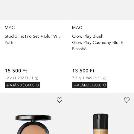
MAC
MAC
Studio Fix Pro Set + Blur Weightless Loose Powder
Glow Play Blush
Púder
Glow Play Cushiony Blush
Pirosító
15 500 Ft
13 500 Ft
12
g
 (
1 292 Ft
 / 
1
g
)
7.3
g
 (
1 849 Ft
 / 
1
g
)
AJÁNDÉKAKCIÓ
AJÁNDÉKAKCIÓ
+
44
+
52