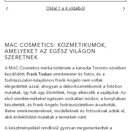
Oldal 1 a 4 oldalból
MAC COSMETICS: KOZMETIKUMOK,
AMELYEKET AZ EGÉSZ VILÁGON
SZERETNEK
A MAC Cosmetics márka története a kanadai Toronto szívében
kezdődött.
Frank Toskan
sminkmester és fotós, és a
fodrászszalon-tulajdonos Frank Angelo nem voltak
elégedettek azzal, ahogyan a dekorkozmetikumok a fotókon
mutattak, így hát úgy döntöttek, hogy elkészítik a sajátjukat. Az
első sminktermékeket egészen szokatlan módon, a konyhában
készítették, és Frank Angelo fodrászüzletében árusították,
illetve sminkmestereknek, modelleknek és fotósoknak adták el,
akik érdeklődést mutattak a termékek iránt.
A készítményekkel rendkívül gyorsan megismerkedtek a