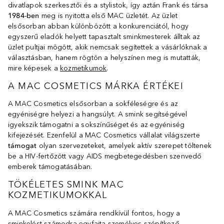
divatlapok szerkesztői és a stylistok, így aztán Frank és társa
1984-ben
meg is nyitotta első MAC üzletét. Az üzlet
elsősorban abban különbözött a konkurenciától, hogy
egyszerű eladók helyett tapasztalt sminkmesterek álltak az
üzlet pultjai mögött, akik nemcsak segítettek a vásárlóknak a
választásban, hanem rögtön a helyszínen meg is mutatták,
mire képesek a
kozmetikumok
.
A MAC COSMETICS MÁRKA ÉRTÉKEI
A MAC Cosmetics elsősorban a sokféleségre és az
egyéniségre helyezi a hangsúlyt. A smink segítségével
igyekszik támogatni a sokszínűséget és az egyéniség
kifejezését. Ezenfelül a MAC Cosmetics vállalat világszerte
támogat
olyan szervezeteket, amelyek aktív szerepet töltenek
be a HIV-fertőzött vagy AIDS megbetegedésben szenvedő
emberek támogatásában.
TÖKÉLETES SMINK MAC
KOZMETIKUMOKKAL
A MAC Cosmetics számára rendkívül fontos, hogy a
sminkelést számodra egyfajta személyes szépítkező