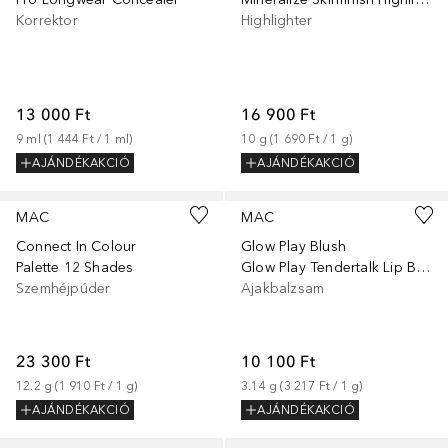
Korrektor
Highlighter
13 000 Ft
16 900 Ft
9
ml
 (
1 444 Ft
 / 
1
ml
)
10
g
 (
1 690 Ft
 / 
1
g
)
AJÁNDÉKAKCIÓ
AJÁNDÉKAKCIÓ
+
9
MAC
MAC
Connect In Colour
Glow Play Blush
Palette 12 Shades
Glow Play Tendertalk Lip Balm
Szemhéjpúder
Ajakbalzsam
23 300 Ft
10 100 Ft
12.2
g
 (
1 910 Ft
 / 
1
g
)
3.14
g
 (
3 217 Ft
 / 
1
g
)
AJÁNDÉKAKCIÓ
AJÁNDÉKAKCIÓ
+
7