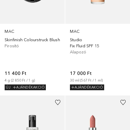
MAC
MAC
Skinfinish Colourstruck Blush
Studio
Pirosító
Fix Fluid SPF 15
Alapozó
11 400 Ft
17 000 Ft
4
g
 (
2 850 Ft
 / 
1
g
)
30
ml
 (
567 Ft
 / 
1
ml
)
ÚJ
AJÁNDÉKAKCIÓ
AJÁNDÉKAKCIÓ
+
36