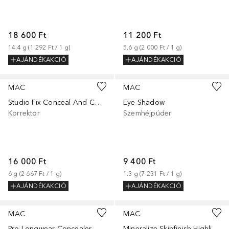
18 600 Ft
11 200 Ft
14.4
g
 (
1 292 Ft
 / 
1
g
)
5.6
g
 (
2 000 Ft
 / 
1
g
)
AJÁNDÉKAKCIÓ
AJÁNDÉKAKCIÓ
+
3
+
42
MAC
MAC
Studio Fix Conceal And Correct Palette
Eye Shadow
Korrektor
Szemhéjpúder
16 000 Ft
9 400 Ft
6
g
 (
2 667 Ft
 / 
1
g
)
1.3
g
 (
7 231 Ft
 / 
1
g
)
AJÁNDÉKAKCIÓ
AJÁNDÉKAKCIÓ
+
12
+
2
MAC
MAC
Pro Longwear Concealer
Mineralize Skinfinish Highlighter