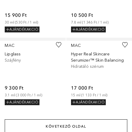
15 900 Ft
10 500 Ft
30
ml
 (
530 Ft
 / 
1
ml
)
7.8
ml
 (
1 346 Ft
 / 
1
ml
)
AJÁNDÉKAKCIÓ
AJÁNDÉKAKCIÓ
+
14
MAC
MAC
Lipglass
Hyper Real Skincare
Szájfény
Serumizer™ Skin Balancing
Hidratáló szérum
9 300 Ft
17 000 Ft
3.1
ml
 (
3 000 Ft
 / 
1
ml
)
15
ml
 (
1 133 Ft
 / 
1
ml
)
AJÁNDÉKAKCIÓ
AJÁNDÉKAKCIÓ
KÖVETKEZŐ OLDAL