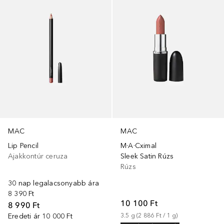
MAC
MAC
Lip Pencil
M·A·Cximal
Ajakkontúr ceruza
Sleek Satin Rúzs
Rúzs
30 nap legalacsonyabb ára
8 390 Ft
10 100 Ft
8 990 Ft
Eredeti ár
10 000 Ft
3.5
g
 (
2 886 Ft
 / 
1
g
)