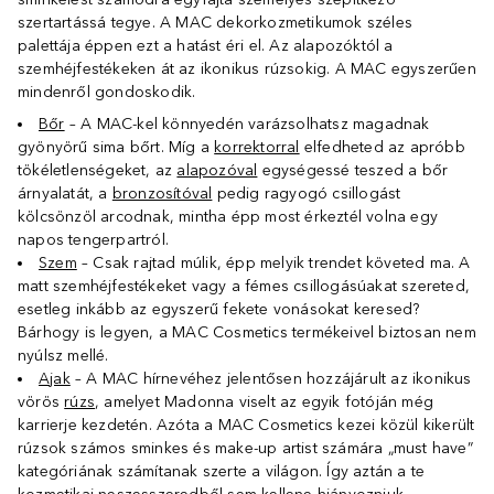
szertartássá tegye. A MAC dekorkozmetikumok széles
palettája éppen ezt a hatást éri el. Az alapozóktól a
szemhéjfestékeken át az ikonikus rúzsokig. A MAC egyszerűen
mindenről gondoskodik.
Bőr
– A MAC-kel könnyedén varázsolhatsz magadnak
gyönyörű sima bőrt. Míg a
korrektorral
elfedheted az apróbb
tökéletlenségeket, az
alapozóval
egységessé teszed a bőr
árnyalatát, a
bronzosítóval
pedig ragyogó csillogást
kölcsönzöl arcodnak, mintha épp most érkeztél volna egy
napos tengerpartról.
Szem
– Csak rajtad múlik, épp melyik trendet követed ma. A
matt szemhéjfestékeket vagy a fémes csillogásúakat szereted,
esetleg inkább az egyszerű fekete vonásokat keresed?
Bárhogy is legyen, a MAC Cosmetics termékeivel biztosan nem
nyúlsz mellé.
Ajak
– A MAC hírnevéhez jelentősen hozzájárult az ikonikus
vörös
rúzs
, amelyet Madonna viselt az egyik fotóján még
karrierje kezdetén. Azóta a MAC Cosmetics kezei közül kikerült
rúzsok számos sminkes és make-up artist számára „must have”
kategóriának számítanak szerte a világon. Így aztán a te