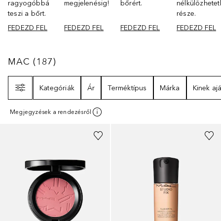
ragyogóbbá
megjelenésig!
bőrért.
nélkülözhetet
teszi a bőrt.
része.
FEDEZD FEL
FEDEZD FEL
FEDEZD FEL
FEDEZD FEL
MAC
187
EREDMÉNYEK
MAC
(
187
)
Szűrő
Kategóriák
Ár
Terméktípus
Márka
Kinek ajá
Megjegyzések a rendezésről
+
26
+
60