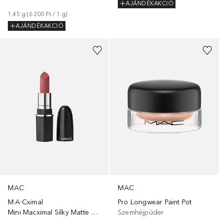
AJÁNDÉKAKCIÓ
1.45
g
 (
6 200 Ft
 / 
1
g
)
AJÁNDÉKAKCIÓ
+
11
+
10
MAC
MAC
M·A·Cximal
Pro Longwear Paint Pot
Mini Macximal Silky Matte Lipstick
Szemhéjpúder