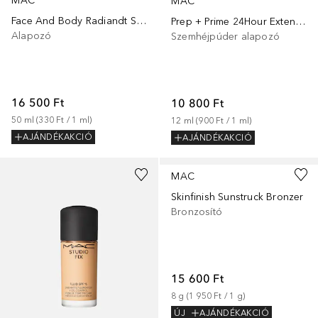
MAC
MAC
Face And Body Radiandt Sheer Foundation
Prep + Prime 24Hour Extend Eye Base
Alapozó
Szemhéjpúder alapozó
16 500 Ft
10 800 Ft
50
ml
 (
330 Ft
 / 
1
ml
)
12
ml
 (
900 Ft
 / 
1
ml
)
AJÁNDÉKAKCIÓ
AJÁNDÉKAKCIÓ
+
22
+
11
MAC
Skinfinish Sunstruck Bronzer
Bronzosító
15 600 Ft
8
g
 (
1 950 Ft
 / 
1
g
)
ÚJ
AJÁNDÉKAKCIÓ