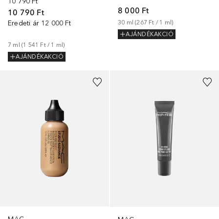
10 790 Ft
8 000 Ft
10 790 Ft
Eredeti ár
12 000 Ft
30
ml
 (
267 Ft
 / 
1
ml
)
AJÁNDÉKAKCIÓ
7
ml
 (
1 541 Ft
 / 
1
ml
)
AJÁNDÉKAKCIÓ
+
27