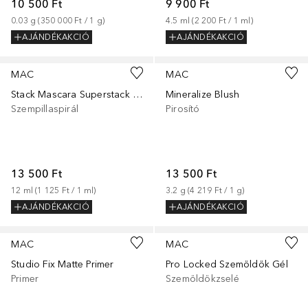
10 500 Ft
9 900 Ft
0.03
g
 (
350 000 Ft
 / 
1
g
)
4.5
ml
 (
2 200 Ft
 / 
1
ml
)
AJÁNDÉKAKCIÓ
AJÁNDÉKAKCIÓ
+
4
MAC
MAC
Stack Mascara Superstack Mega Brush Barna
Mineralize Blush
Szempillaspirál
Pirosító
13 500 Ft
13 500 Ft
12
ml
 (
1 125 Ft
 / 
1
ml
)
3.2
g
 (
4 219 Ft
 / 
1
g
)
AJÁNDÉKAKCIÓ
AJÁNDÉKAKCIÓ
MAC
MAC
Studio Fix Matte Primer
Pro Locked Szemöldök Gél
Primer
Szemöldökzselé