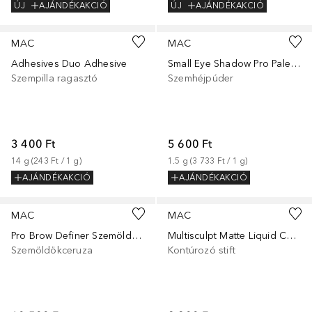
ÚJ
AJÁNDÉKAKCIÓ
ÚJ
AJÁNDÉKAKCIÓ
+
35
MAC
MAC
Adhesives Duo Adhesive
Small Eye Shadow Pro Palette
Szempilla ragasztó
Szemhéjpúder
3 400 Ft
5 600 Ft
14
g
 (
243 Ft
 / 
1
g
)
1.5
g
 (
3 733 Ft
 / 
1
g
)
AJÁNDÉKAKCIÓ
AJÁNDÉKAKCIÓ
+
11
+
11
MAC
MAC
Pro Brow Definer Szemöldök Ceruza
Multisculpt Matte Liquid Colour
Szemöldökceruza
Kontúrozó stift