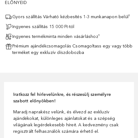
ELŐNYEID
Gyors szállítás Várható kézbesítés 1-3 munkanapon belül¹
Ingyenes szállítás 15 000 Ft-tól
Ingyenes termékminta minden vásárláshoz¹
Prémium ajándékcsomagolás Csomagoltass egy vagy több
terméket egy exkluzív díszdobozba
Iratkozz fel hírlevelünkre, és részesülj személyre
szabott előnyökben!
Maradj naprakész velünk, és élvezd az exkluzív
ajándékokat, különleges ajánlatokat és a szépség
világának legérdekesebb híreit. A kedvezmény csak
regisztrált felhasználók számára érhető el.