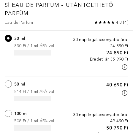
SÌ
EAU DE PARFUM – UTÁNTÖLTHETŐ
PARFÜM
Eau de Parfum
4.8
(
4
)
30 ml
30 nap legalacsonyabb ára
830 Ft
 / 
1
ml
ÁFÁ-val
24 890 Ft
24 890 Ft
Eredeti ár
35 990 Ft
50 ml
40 690 Ft
814 Ft
 / 
1
ml
ÁFÁ-val
100 ml
30 nap legalacsonyabb ára
508 Ft
 / 
1
ml
ÁFÁ-val
49 490 Ft
50 790 Ft