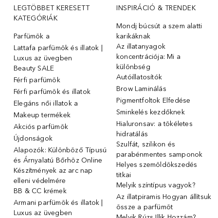
LEGTÖBBET KERESETT
INSPIRÁCIÓ & TRENDEK
KATEGÓRIÁK
Mondj búcsút a szem alatti
Parfümök ️a
karikáknak
Az illatanyagok
Lattafa parfümök és illatok |
koncentrációja: Mi a
Luxus az üvegben
különbség
Beauty SALE
Autóillatosítók
Férfi parfümök
Brow Laminálás
Férfi parfümök és illatok
Pigmentfoltok Elfedése
Elegáns női illatok ️a
Sminkelés kezdőknek
Makeup termékek
Hialuronsav: a tökéletes
Akciós parfümök
hidratálás
Újdonságok
Szulfát, szilikon és
Alapozók: Különböző Típusú
parabénmentes samponok
és Árnyalatú Bőrhöz Online
Helyes szemöldökszedés
Készítmények az arc nap
titkai
elleni védelmére
Melyik színtípus vagyok?
BB & CC krémek
Az illatpiramis Hogyan állítsuk
Armani parfümök és illatok |
össze a parfümöt
Luxus az üvegben
Melyik Rúzs Illik Hozzám?