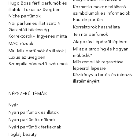
Hugo Boss férfi parfümök és
Kozmetikumokon található
illatok | Luxus az üvegben
szimbólumok és információk
Niche parfümok
Eau de parfüm
Női parfüm és illat szett ⭐
Korrektorok használata
Garantált hitelesség
Téli női parfümök
Korrektorok⭐ Ingyenes minta
Alapozás Lépésről-lépésre
MAC rúzsok
Mi az a strobing és hogyan
Miu Miu parfümök és illatok |
működik?
Luxus az üvegben
Műszempillák ragasztása
Szempilla növesztő szérumok
lépésről lépésre
Kézikönyv a tartós és intenzív
illatélményért
NÉPSZERŰ TÉMÁK
Nyár
Nyári parfümök és illatok
Nyári parfümök nőknek
Nyári parfümök férfiaknak
Foglalj beauty