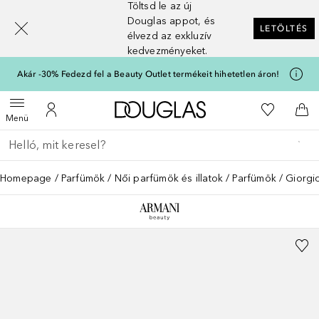
Töltsd le az új
[navigation.slideout.screenreader]
Douglas appot, és
LETÖLTÉS
élvezd az exkluzív
kedvezményeket.
Akár -30% Fedezd fel a Beauty Outlet termékeit hihetetlen áron!
A Douglas Főoldalra
A kívánság
Menü megnyitása
A fiókomhoz
Kos
Menü
Menj vissza
Keresés végrehajtása
Homepage
Parfümök
Női parfümök és illatok
Parfümök
Giorgi