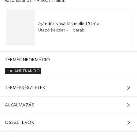
vásárlásához, 49 000 Ft felett.
Ajándék vásárlás mellé L'Oréal
Utazó készlet
-
1
darab
TERMÉKINFORMÁCIÓ
AJÁNDÉKAKCIÓ
TERMÉKRÉSZLETEK
ALKALMAZÁS
ÖSSZETEVŐK