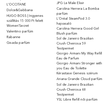
JPG Le Male Elixir
L'OCCITANE
Carolina Herrera La Bomba
Dolce&Gabbana
parfüm
HUGO BOSS | Ingyenes
L´Oréal SteamPod 3.0
szállítás 15 000 Ft felett
hajvasaló
Women'Secret
Carolina Herrera Good Girl
Valentino parfüm
Blush parfüm
Rabanne
Sol de Janeiro Brazilian
Gisada parfüm
Crush Cheirosa 59
Testpermet
Giorgio Armani My Way Refill
Eau de Parfum
Giorgio Armani Stronger with
you Eau de Toilette
Kérastase Genesis szérum
Ariana Grande Cloud parfüm
Sol de Janeiro Brazilian
Crush Cheirosa 68
Testpermet
YSL Libre Refill női parfüm