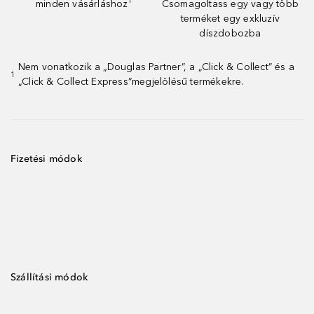
minden vásárláshoz¹
Csomagoltass egy vagy több
terméket egy exkluzív
díszdobozba
Nem vonatkozik a „Douglas Partner”, a „Click & Collect” és a
1
„Click & Collect Express”megjelölésű termékekre.
Fizetési módok
Szállítási módok