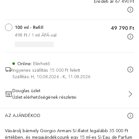
Eredeti ár
67 490 Ft
100 ml - Refill
49 790 Ft
498 Ft
 / 
1
ml
ÁFÁ-val
Online
:
Elérhető
Ingyenes szállítás 15 000 Ft felett
Szállítás: H, 10.08.2026 - K, 11.08.2026
Douglas üzlet
Üzlet elérhetőségének részletei
KOSÁRBA HELYEZÉS
AZ AJÁNDÉKOD
Vásárolj bármely Giorgio Armani Sí illatot legalább 35 000 Ft
értékben, és megajándékozunk egy 15 ml-es Sì Eau de Parfum