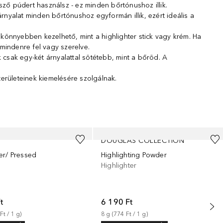
etsző púdert használsz - ez minden bőrtónushoz illik.
rnyalat minden bőrtónushoz egyformán illik, ezért ideális a
 - könnyebben kezelhető, mint a highlighter stick vagy krém. Ha
 mindenre fel vagy szerelve.
 csak egy-két árnyalattal sötétebb, mint a bőröd. A
területeinek kiemelésére szolgálnak.
DOUGLAS COLLECTION
er/ Pressed
Highlighting Powder
Highlighter
t
6 190 Ft
Ft
 / 
1
g
)
8
g
 (
774 Ft
 / 
1
g
)