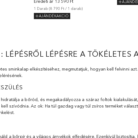
Eredeti ár
13 590 Ft
AJÁNDÉ
1
Darab
 (
8 790 Ft
 / 
1
darab
)
AJÁNDÉKAKCIÓ
: LÉPÉSRŐL LÉPÉSRE A TÖKÉLETES
es sminkalap elkészítéséhez, megmutatjuk, hogyan kell felvinni azt.
elérésének.
ÉSZÜLÉS
 hidratálja a bőröd, és megakadályozza a száraz foltok kialakulásá
kell szívódnia. Az ok: Ha túl gazdag vagy túl zsíros terméket válasz
kelést.
áld a bőrpír és a világos árnyékok elfedésére. Ezenkívül biztosítja