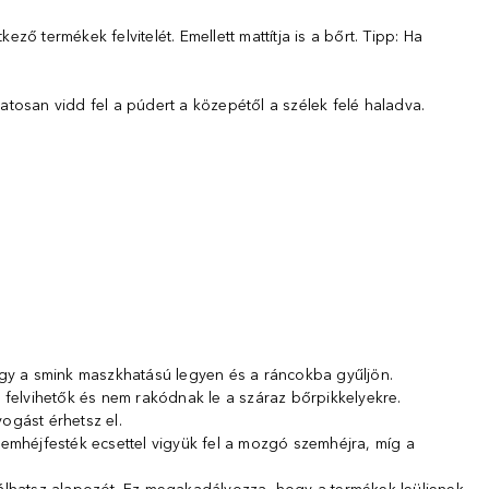
ő termékek felvitelét. Emellett mattítja is a bőrt. Tipp: Ha
atosan vidd fel a púdert a közepétől a szélek felé haladva.
hogy a smink maszkhatású legyen és a ráncokba gyűljön.
felvihetők és nem rakódnak le a száraz bőrpikkelyekre.
ogást érhetsz el.
zemhéjfesték ecsettel vigyük fel a mozgó szemhéjra, míg a