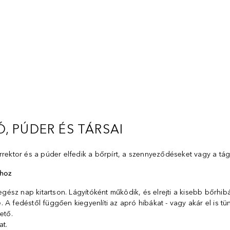
, PÚDER ÉS TÁRSAI
rrektor és a púder elfedik a bőrpírt, a szennyeződéseket vagy a tág
shoz
egész nap kitartson. Lágyítóként működik, és elrejti a kisebb bőrhibá
 A fedéstől függően kiegyenlíti az apró hibákat - vagy akár el is t
ető.
at.