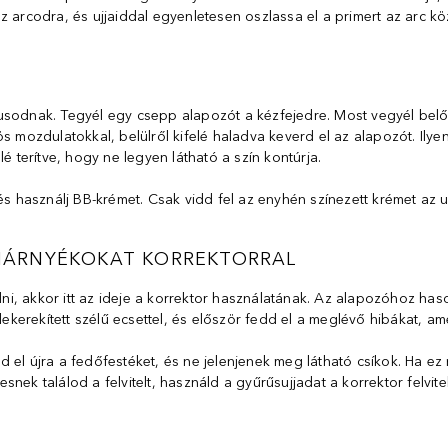
 arcodra, és ujjaiddal egyenletesen oszlassa el a primert az arc köz
usodnak. Tegyél egy csepp alapozót a kézfejedre. Most vegyél belő
 mozdulatokkal, belülről kifelé haladva keverd el az alapozót. Ilyen
é terítve, hogy ne legyen látható a szín kontúrja.
használj BB-krémet. Csak vidd fel az enyhén színezett krémet az ujj
ZEMÁRNYÉKOKAT KORREKTORRAL
edni, akkor itt az ideje a korrektor használatának. Az alapozóhoz ha
 lekerekített szélű ecsettel, és először fedd el a meglévő hibákat,
 el újra a fedőfestéket, és ne jelenjenek meg látható csíkok. Ha ez 
nek találod a felvitelt, használd a gyűrűsujjadat a korrektor felvit