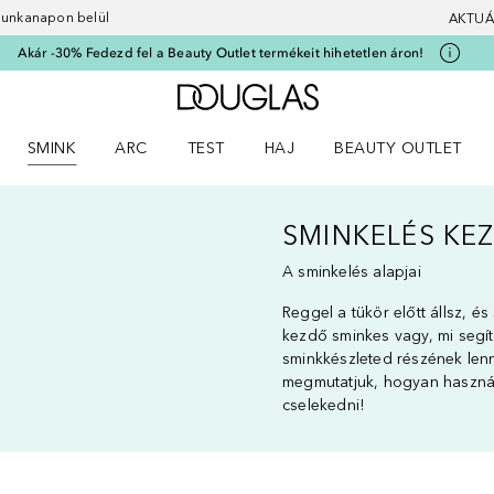
 munkanapon belül
AKTUÁ
Akár -30% Fedezd fel a Beauty Outlet termékeit hihetetlen áron!
A Douglas Főoldalra
SMINK
ARC
TEST
HAJ
BEAUTY OUTLET
nüt
z) Parfümök menüt
Nyisd meg a(z) Smink menüt
Nyisd meg a(z) Arc menüt
Nyisd meg a(z) Test menüt
Nyisd meg a(z) Haj menüt
SMINKELÉS KE
A sminkelés alapjai
Reggel a tükör előtt állsz, és
kezdő sminkes vagy, mi segít
sminkkészleted részének lenn
megmutatjuk, hogyan használd
cselekedni!