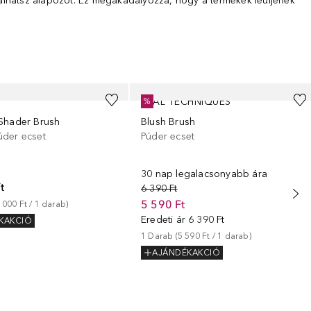
ználhatsz alapozót. Ez megakadályozza, hogy a termékek leüljenek
REAL TECHNIQUES
%
Shader Brush
Blush Brush
der ecset
Púder ecset
30 nap legalacsonyabb ára
t
6 390 Ft
5 590 Ft
 000 Ft
 / 
1
darab
)
Eredeti ár
6 390 Ft
KAKCIÓ
1
Darab
 (
5 590 Ft
 / 
1
darab
)
AJÁNDÉKAKCIÓ