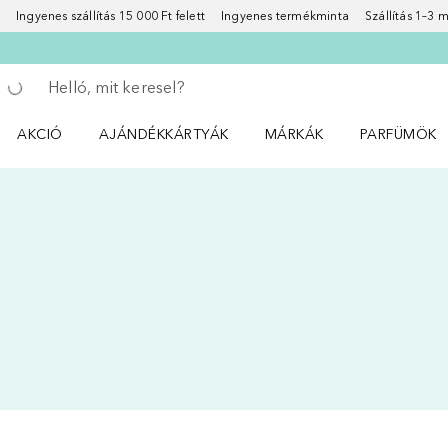
Ingyenes szállítás 15 000 Ft felett
Ingyenes termékminta
Szállítás 1–3
Menj vissza
Keresés végrehajtása
AKCIÓ
AJÁNDÉKKÁRTYÁK
MÁRKÁK
PARFÜMÖK
Nyisd meg a(z) Akció menüt
Nyisd meg a(z) MÁRKÁK me
Nyisd meg a(