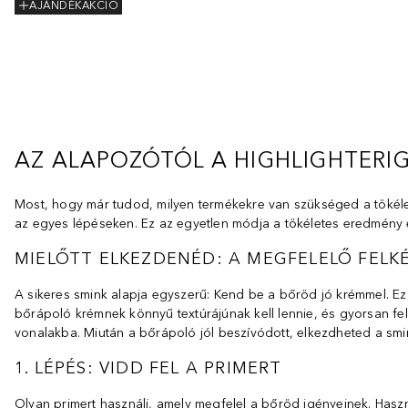
AJÁNDÉKAKCIÓ
AZ ALAPOZÓTÓL A HIGHLIGHTERIG
Most, hogy már tudod, milyen termékekre van szükséged a tökélet
az egyes lépéseken. Ez az egyetlen módja a tökéletes eredmény 
MIELŐTT ELKEZDENÉD: A MEGFELELŐ FELK
A sikeres smink alapja egyszerű: Kend be a bőröd jó krémmel. Ez
bőrápoló krémnek könnyű textúrájúnak kell lennie, és gyorsan fel 
vonalakba. Miután a bőrápoló jól beszívódott, elkezdheted a smin
1. LÉPÉS: VIDD FEL A PRIMERT
Olyan primert használj, amely megfelel a bőröd igényeinek. Haszn