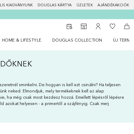
LIS KIADVÁNYUNK
DOUGLAS KÁRTYA
ÜZLETEK
AJÁNDÉKAKCIÓK
A kívánság
Az üzletkeresőhöz
A fiókomhoz
Kos
HOME & LIFESTYLE
DOUGLAS COLLECTION
ÚJ TERMÉ
Nyisd meg a(z) HOME & LIFESTYLE menüt
Nyisd meg a(z) Douglas Collection menüt
Nyisd meg 
ZDŐKNEK
 szeretnél sminkelni. De hogyan is kell ezt csinálni? Ha teljesen
ünk neked. Elmondjuk, mely termékeknek kell az alap
ie, ha még csak most kezdesz hozzá. Emellett lépésről lépésre
 azokat helyesen - a primertől a szájfényig. Csak merj