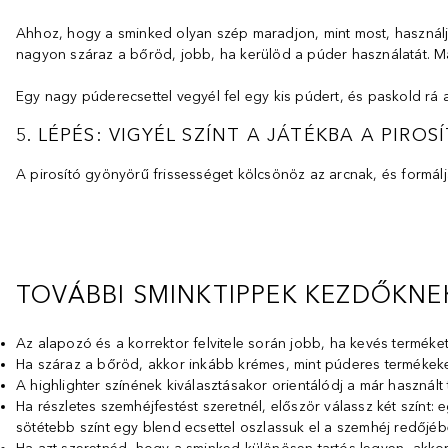
Ahhoz, hogy a sminked olyan szép maradjon, mint most, használj púd
nagyon száraz a bőröd, jobb, ha kerülöd a púder használatát. M
Egy nagy púderecsettel vegyél fel egy kis púdert, és paskold rá a
5. LÉPÉS: VIGYÉL SZÍNT A JÁTÉKBA A PIROS
A pirosító gyönyörű frissességet kölcsönöz az arcnak, és formálj
TOVÁBBI SMINKTIPPEK KEZDŐKNE
Az alapozó és a korrektor felvitele során jobb, ha kevés terméke
Ha száraz a bőröd, akkor inkább krémes, mint púderes termékeket
A highlighter színének kiválasztásakor orientálódj a már használ
Ha részletes szemhéjfestést szeretnél, először válassz két színt
sötétebb színt egy blend ecsettel oszlassuk el a szemhéj redőjéb