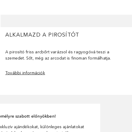
ALKALMAZD A PIROSÍTÓT
A pirosító friss arcbőrt varázsol és ragyogóvá teszi a
szemedet. Sőt, még az arcodat is finoman formálhatja.
További információk
személyre szabott előnyökben!
xkluzív ajándékokat, különleges ajánlatokat