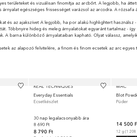
nyes területeket és vizuálisan finomítja az arcbőrt. A legjobb, ha átt
s árnyalat egészséges frissességet varázsol az arcodra. A rózsafa á
okat és az ajakszívet A legjobb, ha por alakú highlightert használsz
tát. Többnyire hideg és meleg árnyalatokat egyaránt tartalmaz - így
k. A barna különböző árnyalataiban kapható. Olyat válassz, amelyik
etek az alapozó felvitelére, a finom és finom ecsetek az arc egyes 
REAL TECHNIQUES
MAC
Everyday Essentials
Blot Powd
Ecsetkészlet
Púder
30 nap legalacsonyabb ára
14 500 F
8 690 Ft
8 790 Ft
12
g
 (
1 208 