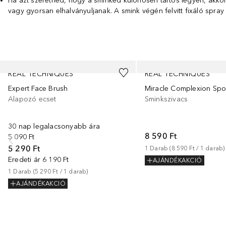
Ha azt szeretnéd, hogy a sminked különösen tartós legyen, akkor 
vagy gyorsan elhalványuljanak. A smink végén felvitt fixáló spray
Ugrás csúszka
REAL TECHNIQUES
REAL TECHNIQUES
Expert Face Brush
Miracle Complexion Sp
Alapozó ecset
Sminkszivacs
30 nap legalacsonyabb ára
8 590 Ft
5 090 Ft
5 290 Ft
1
Darab
 (
8 590 Ft
 / 
1
darab
)
Eredeti ár
6 190 Ft
AJÁNDÉKAKCIÓ
1
Darab
 (
5 290 Ft
 / 
1
darab
)
AJÁNDÉKAKCIÓ