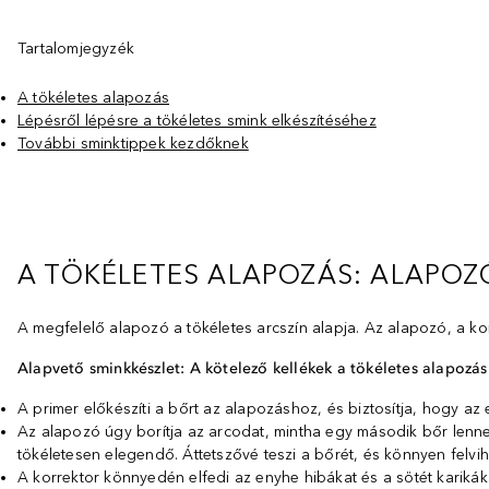
Tartalomjegyzék
A tökéletes alapozás
Lépésről lépésre a tökéletes smink elkészítéséhez
További sminktippek kezdőknek
A TÖKÉLETES ALAPOZÁS: ALAPOZÓ
A megfelelő alapozó a tökéletes arcszín alapja. Az alapozó, a ko
Alapvető sminkkészlet: A kötelező kellékek a tökéletes alapozá
A primer előkészíti a bőrt az alapozáshoz, és biztosítja, hogy az 
Az alapozó úgy borítja az arcodat, mintha egy második bőr lenne.
tökéletesen elegendő. Áttetszővé teszi a bőrét, és könnyen felvih
A korrektor könnyedén elfedi az enyhe hibákat és a sötét karikák