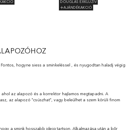
KAKCIÓ
DOUGLAS EXKLUZÍV
AJÁNDÉKAKCIÓ
 ALAPOZÓHOZ
 Fontos, hogyne siess a sminkeléssel , és nyugodtan haladj végig
t, ahol az alapozó és a korrektor hajlamos megtapadni. A
tasz, az alapozó "csúszhat", vagy beleülhet a szem körüli finom
, hogy a smink hosszabb ideig tartson. Alkalmazása után a bőr