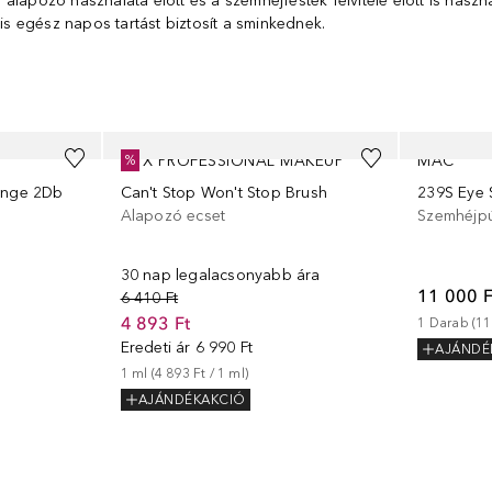
alapozó használata előtt és a szemhéjfesték felvitele előtt is has
 is egész napos tartást biztosít a sminkednek.
NYX PROFESSIONAL MAKEUP
MAC
%
onge 2Db
Can't Stop Won't Stop Brush
239S Eye 
Alapozó ecset
Szemhéjpú
30 nap legalacsonyabb ára
11 000 F
6 410 Ft
4 893 Ft
1
Darab
 (
11
Eredeti ár
6 990 Ft
AJÁNDÉ
1
ml
 (
4 893 Ft
 / 
1
ml
)
AJÁNDÉKAKCIÓ