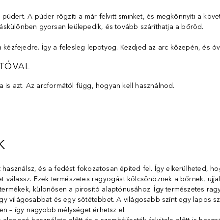
ert. A púder rögzíti a már felvitt sminket, és megkönnyíti a következ
áskülönben gyorsan leülepedik, és tovább száríthatja a bőröd.
 kézfejedre. Így a felesleg lepotyog. Kezdjed az arc közepén, és óv
ÍTÓVAL
a is azt. Az arcformától függ, hogyan kell használnod.
K
t használsz, és a fedést fokozatosan építed fel. Így elkerülheted, 
 válassz. Ezek természetes ragyogást kölcsönöznek a bőrnek, ujjal 
t termékek, különösen a pirosító alaptónusához. Így természetes ragy
: egy világosabbat és egy sötétebbet. A világosabb színt egy lapos s
en – így nagyobb mélységet érhetsz el.