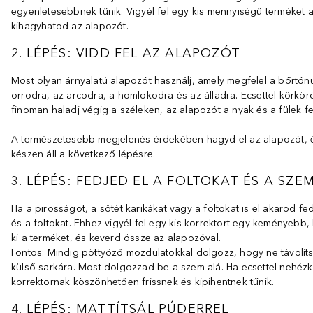
egyenletesebbnek tűnik. Vigyél fel egy kis mennyiségű terméket az
kihagyhatod az alapozót.
2. LÉPÉS: VIDD FEL AZ ALAPOZÓT
Most olyan árnyalatú alapozót használj, amely megfelel a bőrtón
orrodra, az arcodra, a homlokodra és az álladra. Ecsettel körkörös
finoman haladj végig a széleken, az alapozót a nyak és a fülek fel
A természetesebb megjelenés érdekében hagyd el az alapozót, és 
készen áll a következő lépésre.
3. LÉPÉS: FEDJED EL A FOLTOKAT ÉS A S
Ha a pirosságot, a sötét karikákat vagy a foltokat is el akarod f
és a foltokat. Ehhez vigyél fel egy kis korrektort egy keményebb,
ki a terméket, és keverd össze az alapozóval.
Fontos: Mindig pöttyöző mozdulatokkal dolgozz, hogy ne távolítsd
külső sarkára. Most dolgozzad be a szem alá. Ha ecsettel nehézkes
korrektornak köszönhetően frissnek és kipihentnek tűnik.
4. LÉPÉS: MATTÍTSÁL PÚDERREL