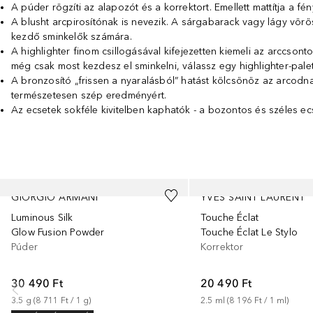
A púder rögzíti az alapozót és a korrektort. Emellett mattítja a fé
A blusht arcpirosítónak is nevezik. A sárgabarack vagy lágy vörö
kezdő sminkelők számára.
A highlighter finom csillogásával kifejezetten kiemeli az arccsont
még csak most kezdesz el sminkelni, válassz egy highlighter-palet
A bronzosító „frissen a nyaralásból” hatást kölcsönöz az arcodna
természetesen szép eredményért.
Az ecsetek sokféle kivitelben kaphatók - a bozontos és széles ecs
Ugrás csúszka
GIORGIO ARMANI
YVES SAINT LAURENT
Luminous Silk
Touche Éclat
Glow Fusion Powder
Touche Éclat Le Stylo
Púder
Korrektor
30 490 Ft
20 490 Ft
3.5
g
 (
8 711 Ft
 / 
1
g
)
2.5
ml
 (
8 196 Ft
 / 
1
ml
)