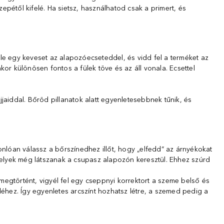
epétől kifelé. Ha sietsz, használhatod csak a primert, és
le egy keveset az alapozóecseteddel, és vidd fel a terméket az
kor különösen fontos a fülek töve és az áll vonala. Ecsettel
aiddal. Bőröd pillanatok alatt egyenletesebbnek tűnik, és
sonlóan válassz a bőrszínedhez illőt, hogy „elfedd” az árnyékokat
 amelyek még látszanak a csupasz alapozón keresztül. Ehhez szúrd
megtörtént, vigyél fel egy cseppnyi korrektort a szeme belső és
eléhez. Így egyenletes arcszínt hozhatsz létre, a szemed pedig a