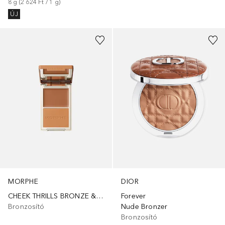
8
g
 (
2 624 Ft
 / 
1
g
)
ÚJ
+
4
+
5
MORPHE
DIOR
CHEEK THRILLS BRONZE & TONE DUOS - CAPRI CABANA
Forever
Bronzosító
Nude Bronzer
Bronzosító