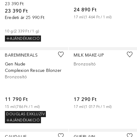
23 390 Ft
24 890 Ft
23 390 Ft
Eredeti ár
25 990 Ft
17
ml
 (
1 464 Ft
 / 
1
ml
)
10
g
 (
2 339 Ft
 / 
1
g
)
AJÁNDÉKAKCIÓ
+
2
BAREMINERALS
MILK MAKE-UP
Gen Nude
Bronzosító
Complexion Rescue Blonzer
Bronzosító
11 790 Ft
17 290 Ft
15
ml
 (
786 Ft
 / 
1
ml
)
17
ml
 (
1 017 Ft
 / 
1
ml
)
DOUGLAS EXKLUZÍV
AJÁNDÉKAKCIÓ
+
3
CAUDALIE
GUERLAIN