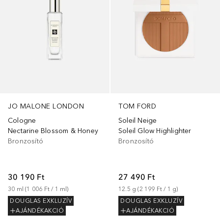
JO MALONE LONDON
TOM FORD
Cologne
Soleil Neige
Nectarine Blossom & Honey
Soleil Glow Highlighter
Bronzosító
Bronzosító
30 190 Ft
27 490 Ft
30
ml
 (
1 006 Ft
 / 
1
ml
)
12.5
g
 (
2 199 Ft
 / 
1
g
)
DOUGLAS EXKLUZÍV
DOUGLAS EXKLUZÍV
AJÁNDÉKAKCIÓ
AJÁNDÉKAKCIÓ
+
1