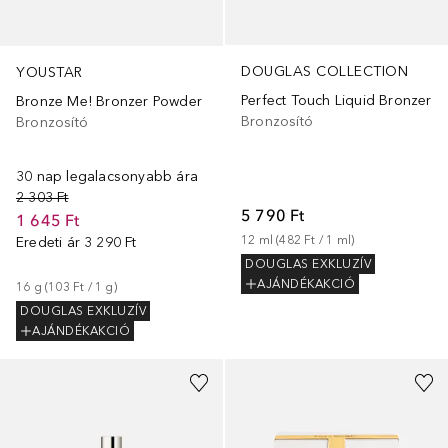
DOUGLAS COLLECTION
YOUSTAR
Perfect Touch Liquid Bronzer
Bronze Me! Bronzer Powder
Bronzosító
Bronzosító
30 nap legalacsonyabb ára
2 303 Ft
5 790 Ft
1 645 Ft
12
ml
 (
482 Ft
 / 
1
ml
)
Eredeti ár
3 290 Ft
DOUGLAS EXKLUZÍV
AJÁNDÉKAKCIÓ
16
g
 (
103 Ft
 / 
1
g
)
DOUGLAS EXKLUZÍV
AJÁNDÉKAKCIÓ