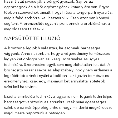
használatát javasolják a bőrgyógyászok. Sajnos az
egészségnek és a bőr egészségének komoly ára van. Egyre
többen szenvednek amiatt, hogy hiába a tengerparti nyaralás,
mégis fakó arcbőrrel kell hazatérniük. Ezen azonban könnyű
segíteni. A
bronzosítót
ugyanis pont ennek a problémának a
megoldására találták ki.
NAPSÜTÖTTE ILLÚZIÓ
A bronzer a legjobb választás, ha azonnali barnaságra
vágyunk.
Ahhoz azonban, hogy a végeredmény természetes
legyen két dologra van szükség. Jó termékre és ügyes
technikára. Szerencsére egyik sem megoldhatatlan feladat. A
bronzosító
vásárlásakor az alapszabály, hogy nem érdemes a
legsötétebb színért nyúlni a boltban - az igazán természetes
eredményhez, csak egy, maximum két árnyalattal sötétebb
színt kell hazavinni.
Ezzel a
sminkelési
technikával ugyanis nem fogunk tudni teljes
barnaságot varázsolni az arcunkra, csak némi egészséges
színt, de ez már épp elég ahhoz, hogy mindenki megkérdezze
majd, merre napoztunk a hétvégén.