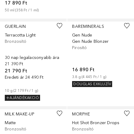
17 890 Ft
50
ml
 (
358 Ft
 / 
1
ml
)
+
3
+
2
GUERLAIN
BAREMINERALS
Terracotta Light
Gen Nude
Bronzosító
Gen Nude Blonzer
Pirosító
30 nap legalacsonyabb ára
21 390 Ft
16 890 Ft
21 790 Ft
Eredeti ár
24 490 Ft
3.8
g
 (
4 445 Ft
 / 
1
g
)
DOUGLAS EXKLUZÍV
10
g
 (
2 179 Ft
 / 
1
g
)
AJÁNDÉKAKCIÓ
+
3
MILK MAKE-UP
MORPHE
Matte
Hot Shot Bronzer Drops
Bronzosító
Bronzosító