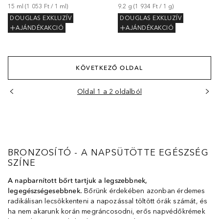
15
ml
 (
1 053 Ft
 / 
1
ml
)
9.2
g
 (
1 934 Ft
 / 
1
g
)
DOUGLAS EXKLUZÍV
DOUGLAS EXKLUZÍV
AJÁNDÉKAKCIÓ
AJÁNDÉKAKCIÓ
KÖVETKEZŐ OLDAL
Oldal 1 a 2 oldalból
BRONZOSÍTÓ - A NAPSÜTÖTTE EGÉSZSÉG
SZÍNE
A napbarnított bőrt tartjuk a legszebbnek,
legegészségesebbnek.
Bőrünk érdekében azonban érdemes
radikálisan lecsökkenteni a napozással töltött órák számát, és
ha nem akarunk korán megráncosodni, erős napvédőkrémek