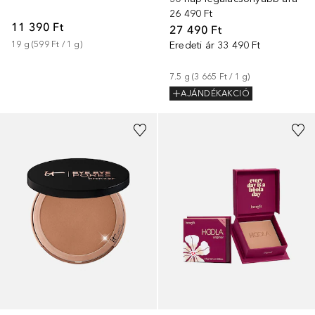
26 490 Ft
11 390 Ft
27 490 Ft
Eredeti ár
33 490 Ft
19
g
 (
599 Ft
 / 
1
g
)
7.5
g
 (
3 665 Ft
 / 
1
g
)
AJÁNDÉKAKCIÓ