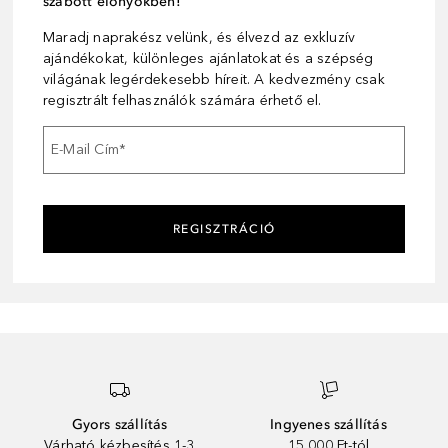
szabott előnyökben!
Maradj naprakész velünk, és élvezd az exkluzív
ajándékokat, különleges ajánlatokat és a szépség
világának legérdekesebb híreit. A kedvezmény csak
regisztrált felhasználók számára érhető el.
E-Mail Cím
*
REGISZTRÁCIÓ
Gyors szállítás
Ingyenes szállítás
Várható kézbesítés 1-3
15 000 Ft-tól