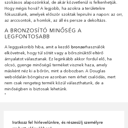
szokásos alapozónkkal, de akár közvetlenül is felkenhetjük.
Hogy mégis hová? A legjobb, ha azokra a területekre
fókuszálunk, amelyek először szoktak lepirulni a napon: az orr,
az arccsontok, a homlok, az áll és persze a dekoltázs.
A BRONZOSÍTÓ MINŐSÉG A
LEGFONTOSABB
A leggyakoribb hiba, amit a kezdő
bronzer
használók
elkövetnek, hogy túl sötét vagy a bőrszínüktől eltérő
árnyalatot választanak. Ez leginkább akkor fordul elő, ha
olcsó, gyenge minőségű terméket visznek haza, amely
másként néz ki a bőrön, mint a dobozban. A Douglas
weboldalán böngészve azonban nem érhet csalódás, mert
nem csak rengeteg termék közül választhatunk, de a
minőségben is biztosak lehetünk.
"
Iratkozz fel hírlevelünkre, és részesülj személyre