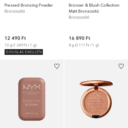
Pressed Bronzing Powder
Bronzer & Blush Collection
Bronzosító
Matt Bronzosító
Bronzosító
12 490 Ft
16 890 Ft
10
g
 (
1 249 Ft
 / 
1
g
)
8
g
 (
2 111 Ft
 / 
1
g
)
DOUGLAS EXKLUZÍV
+
5
+
11