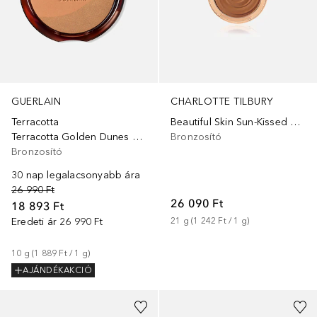
GUERLAIN
CHARLOTTE TILBURY
Terracotta
Beautiful Skin Sun-Kissed Glow
Terracotta Golden Dunes Limitált kiadás
Bronzosító
Bronzosító
30 nap legalacsonyabb ára
26 990 Ft
26 090 Ft
18 893 Ft
Eredeti ár
26 990 Ft
21
g
 (
1 242 Ft
 / 
1
g
)
10
g
 (
1 889 Ft
 / 
1
g
)
AJÁNDÉKAKCIÓ