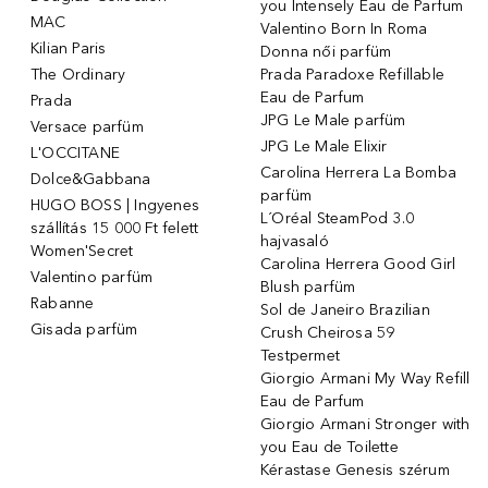
you Intensely Eau de Parfum
MAC
Valentino Born In Roma
Kilian Paris
Donna női parfüm
The Ordinary
Prada Paradoxe Refillable
Eau de Parfum
Prada
JPG Le Male parfüm
Versace parfüm
JPG Le Male Elixir
L'OCCITANE
Carolina Herrera La Bomba
Dolce&Gabbana
parfüm
HUGO BOSS | Ingyenes
L´Oréal SteamPod 3.0
szállítás 15 000 Ft felett
hajvasaló
Women'Secret
Carolina Herrera Good Girl
Valentino parfüm
Blush parfüm
Rabanne
Sol de Janeiro Brazilian
Gisada parfüm
Crush Cheirosa 59
Testpermet
Giorgio Armani My Way Refill
Eau de Parfum
Giorgio Armani Stronger with
you Eau de Toilette
Kérastase Genesis szérum