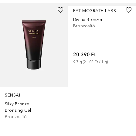
PAT MCGRATH LABS
Divine Bronzer
Bronzosító
20 390 Ft
9.7
g
 (
2 102 Ft
 / 
1
g
)
SENSAI
Silky Bronze
Bronzing Gel
Bronzosító