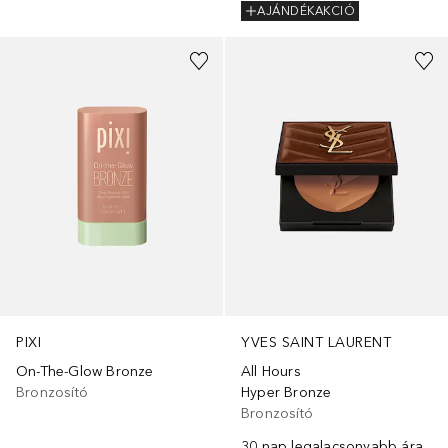
AJÁNDÉKAKCIÓ
+
1
+
2
YVES SAINT LAURENT
PIXI
All Hours
On-The-Glow Bronze
Hyper Bronze
Bronzosító
Bronzosító
30 nap legalacsonyabb ára