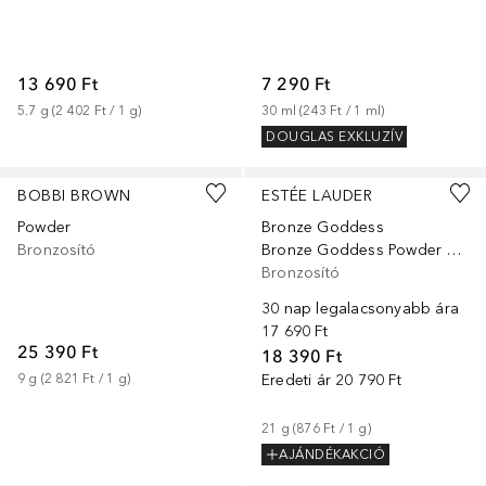
13 690 Ft
7 290 Ft
5.7
g
 (
2 402 Ft
 / 
1
g
)
30
ml
 (
243 Ft
 / 
1
ml
)
DOUGLAS EXKLUZÍV
+
5
+
1
BOBBI BROWN
ESTÉE LAUDER
Powder
Bronze Goddess
Bronzosító
Bronze Goddess Powder Bronzer
Bronzosító
30 nap legalacsonyabb ára
17 690 Ft
25 390 Ft
18 390 Ft
9
g
 (
2 821 Ft
 / 
1
g
)
Eredeti ár
20 790 Ft
21
g
 (
876 Ft
 / 
1
g
)
AJÁNDÉKAKCIÓ
+
1
+
4