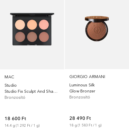
GIORGIO ARMANI
MAC
Luminous Silk
Studio
Glow Bronzer
Studio Fix Sculpt And Shape Contour Palette
Bronzosító
Bronzosító
28 490 Ft
18 600 Ft
18
g
 (
1 583 Ft
 / 
1
g
)
14.4
g
 (
1 292 Ft
 / 
1
g
)