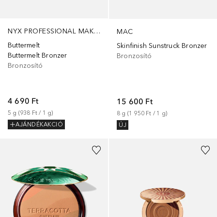
NYX PROFESSIONAL MAKEUP
MAC
Buttermelt
Skinfinish Sunstruck Bronzer
Buttermelt Bronzer
Bronzosító
Bronzosító
4 690 Ft
15 600 Ft
5
g
 (
938 Ft
 / 
1
g
)
8
g
 (
1 950 Ft
 / 
1
g
)
AJÁNDÉKAKCIÓ
ÚJ