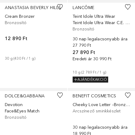
ANASTASIA BEVERLY HILLS
LANCÔME
Cream Bronzer
Teint Idole Ultra Wear
Bronzosító
Teint Idole Ultra Wear C.E. Skin Transforming Bronzosító
Bronzosító
12 890 Ft
30 nap legalacsonyabb ára
27 790 Ft
27 890 Ft
30
g
 (
430 Ft
 / 
1
g
)
Eredeti ár
30 990 Ft
10
g
 (
2 789 Ft
 / 
1
g
)
AJÁNDÉKAKCIÓ
+
2
DOLCE&GABBANA
BENEFIT COSMETICS
Devotion
Cheeky Love Letter –Bronzosító És Pirosító Paletta
Face&Eyes Match
Arcszínező sminkkészlet
Bronzosító
30 nap legalacsonyabb ára
18 990 Ft