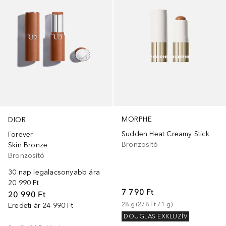
MORPHE
DIOR
Sudden Heat Creamy Stick
Forever
Bronzosító
Skin Bronze
Bronzosító
30 nap legalacsonyabb ára
20 990 Ft
7 790 Ft
20 990 Ft
28
g
 (
278 Ft
 / 
1
g
)
Eredeti ár
24 990 Ft
DOUGLAS EXKLUZÍV