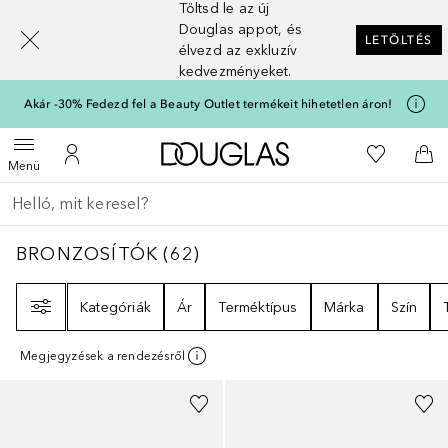
Töltsd le az új
[navigation.slideout.screenreader]
Douglas appot, és
LETÖLTÉS
élvezd az exkluzív
kedvezményeket.
Akár -30% Fedezd fel a Beauty Outlet termékeit hihetetlen áron!
A Douglas Főoldalra
A kívánság
Menü megnyitása
A fiókomhoz
Kos
Menü
Menj vissza
Keresés végrehajtása
BRONZOSÍTÓK
62
EREDMÉNYEK
BRONZOSÍTÓK
(
62
)
Szűrő
Kategóriák
Ár
Terméktípus
Márka
Szín
Megjegyzések a rendezésről
+
3
+
2