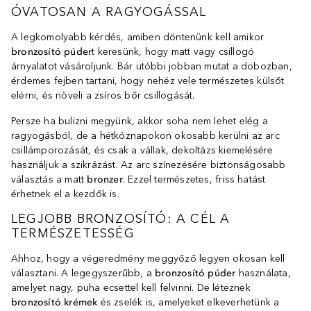
ÓVATOSAN A RAGYOGÁSSAL
A legkomolyabb kérdés, amiben döntenünk kell amikor
bronzosító púder
t keresünk, hogy matt vagy csillogó
árnyalatot vásároljunk. Bár utóbbi jobban mutat a dobozban,
érdemes fejben tartani, hogy nehéz vele természetes külsőt
elérni, és növeli a zsíros bőr csillogását.
Persze ha bulizni megyünk, akkor soha nem lehet elég a
ragyogásból, de a hétköznapokon okosabb kerülni az arc
csillámporozását, és csak a vállak, dekoltázs kiemelésére
használjuk a szikrázást. Az arc színezésére biztonságosabb
választás a matt
bronzer
. Ezzel természetes, friss hatást
érhetnek el a kezdők is.
LEGJOBB BRONZOSÍTÓ: A CÉL A
TERMÉSZETESSÉG
Ahhoz, hogy a végeredmény meggyőző legyen okosan kell
választani. A legegyszerűbb, a
bronzosító púder
használata,
amelyet nagy, puha ecsettel kell felvinni. De léteznek
bronzosító krémek
és zselék is, amelyeket elkeverhetünk a