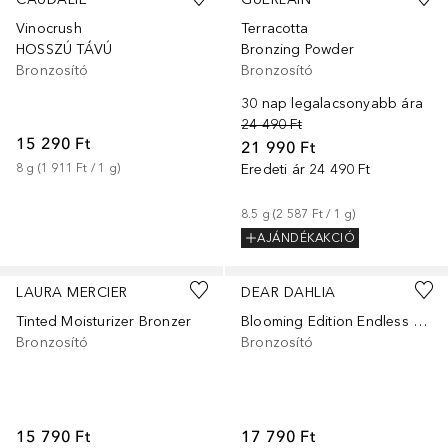
Vinocrush
Terracotta
HOSSZÚ TÁVÚ
Bronzing Powder
Bronzosító
Bronzosító
30 nap legalacsonyabb ára
24 490 Ft
15 290 Ft
21 990 Ft
8
g
 (
1 911 Ft
 / 
1
g
)
Eredeti ár
24 490 Ft
8.5
g
 (
2 587 Ft
 / 
1
g
)
AJÁNDÉKAKCIÓ
LAURA MERCIER
DEAR DAHLIA
Tinted Moisturizer Bronzer
Blooming Edition Endless Radiance Bronzer
Bronzosító
Bronzosító
15 790 Ft
17 790 Ft