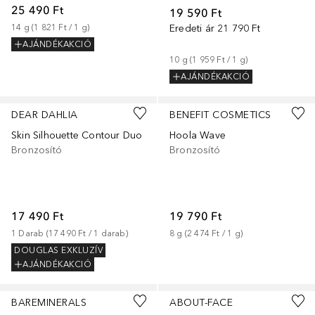
25 490 Ft
19 590 Ft
14
g
 (
1 821 Ft
 / 
1
g
)
Eredeti ár
21 790 Ft
AJÁNDÉKAKCIÓ
10
g
 (
1 959 Ft
 / 
1
g
)
AJÁNDÉKAKCIÓ
+
2
DEAR DAHLIA
BENEFIT COSMETICS
Skin Silhouette Contour Duo
Hoola Wave
Bronzosító
Bronzosító
17 490 Ft
19 790 Ft
1
Darab
 (
17 490 Ft
 / 
1
darab
)
8
g
 (
2 474 Ft
 / 
1
g
)
DOUGLAS EXKLUZÍV
AJÁNDÉKAKCIÓ
BAREMINERALS
ABOUT-FACE