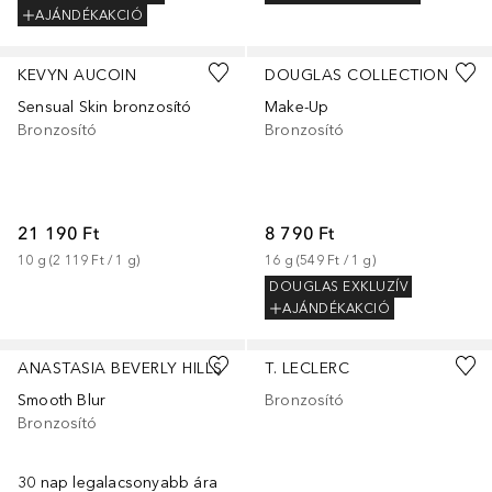
AJÁNDÉKAKCIÓ
KEVYN AUCOIN
DOUGLAS COLLECTION
Sensual Skin bronzosító
Make-Up
Bronzosító
Bronzosító
21 190 Ft
8 790 Ft
10
g
 (
2 119 Ft
 / 
1
g
)
16
g
 (
549 Ft
 / 
1
g
)
DOUGLAS EXKLUZÍV
AJÁNDÉKAKCIÓ
+
2
ANASTASIA BEVERLY HILLS
T. LECLERC
Smooth Blur
Bronzosító
Bronzosító
30 nap legalacsonyabb ára