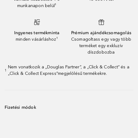
munkanapon belül¹
Ingyenes termékminta
Prémium ajándékcsomagolás
minden vásárláshoz¹
Csomagoltass egy vagy több
terméket egy exkluzív
díszdobozba
Nem vonatkozik a „Douglas Partner”, a „Click & Collect” és a
1
„Click & Collect Express”megjelölésű termékekre.
Fizetési módok