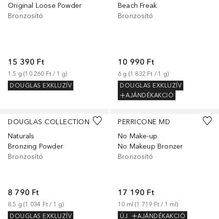
Original Loose Powder
Beach Freak
Bronzosító
Bronzosító
15 390 Ft
10 990 Ft
1.5
g
 (
10 260 Ft
 / 
1
g
)
6
g
 (
1 832 Ft
 / 
1
g
)
DOUGLAS EXKLUZÍV
DOUGLAS EXKLUZÍV
AJÁNDÉKAKCIÓ
DOUGLAS COLLECTION
PERRICONE MD
Naturals
No Make-up
Bronzing Powder
No Makeup Bronzer
Bronzosító
Bronzosító
8 790 Ft
17 190 Ft
8.5
g
 (
1 034 Ft
 / 
1
g
)
10
ml
 (
1 719 Ft
 / 
1
ml
)
DOUGLAS EXKLUZÍV
ÚJ
AJÁNDÉKAKCIÓ