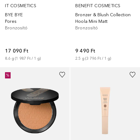
IT COSMETICS
BENEFIT COSMETICS
BYE BYE
Bronzer & Blush Collection
Pores
Hoola Mini Matt
Bronzosító
Bronzosító
17 090 Ft
9 490 Ft
8.6
g
 (
1 987 Ft
 / 
1
g
)
2.5
g
 (
3 796 Ft
 / 
1
g
)
%