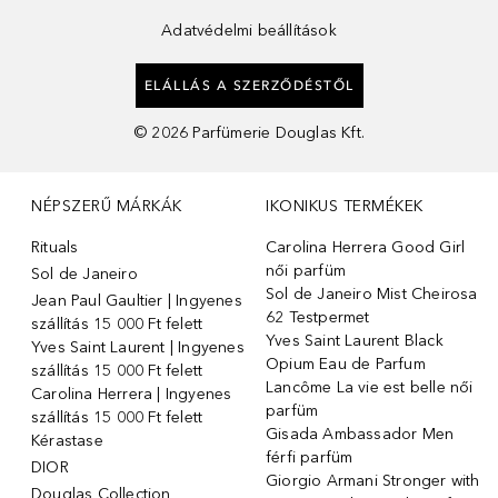
Adatvédelmi beállítások
ELÁLLÁS A SZERZŐDÉSTŐL
©
2026
Parfümerie Douglas Kft.
NÉPSZERŰ MÁRKÁK
IKONIKUS TERMÉKEK
Rituals
Carolina Herrera Good Girl
női parfüm
Sol de Janeiro
Sol de Janeiro Mist Cheirosa
Jean Paul Gaultier | Ingyenes
62 Testpermet
szállítás 15 000 Ft felett
Yves Saint Laurent Black
Yves Saint Laurent | Ingyenes
Opium Eau de Parfum
szállítás 15 000 Ft felett
Lancôme La vie est belle női
Carolina Herrera | Ingyenes
parfüm
szállítás 15 000 Ft felett
Gisada Ambassador Men
Kérastase
férfi parfüm
DIOR
Giorgio Armani Stronger with
Douglas Collection