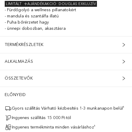
LIMITÁLT
AJÁNDÉKAKCIÓ
DOUGLAS EXKLUZÍV
Fürdőgolyó a wellness pillanatokért
mandula és szantálfa illatú
Puha bőrérzetet hagy
ünnepi dobozban, akasztásra
TERMÉKRÉSZLETEK
ALKALMAZÁS
ÖSSZETEVŐK
ELŐNYEID
Gyors szállítás Várható kézbesítés 1-3 munkanapon belül¹
Ingyenes szállítás 15 000 Ft-tól
Ingyenes termékminta minden vásárláshoz¹