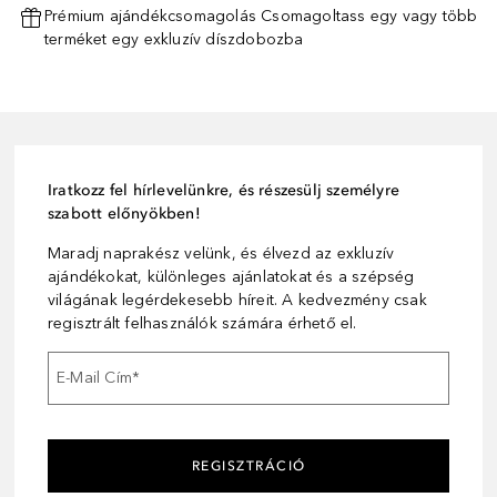
Prémium ajándékcsomagolás Csomagoltass egy vagy több
terméket egy exkluzív díszdobozba
Iratkozz fel hírlevelünkre, és részesülj személyre
szabott előnyökben!
Maradj naprakész velünk, és élvezd az exkluzív
ajándékokat, különleges ajánlatokat és a szépség
világának legérdekesebb híreit. A kedvezmény csak
regisztrált felhasználók számára érhető el.
E-Mail Cím
*
REGISZTRÁCIÓ