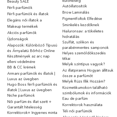
különbség
Beauty SALE
Autóillatosítók
Férfi parfümök
Brow Laminálás
Férfi parfümök és illatok
Pigmentfoltok Elfedése
Elegáns női illatok ️a
Sminkelés kezdőknek
Makeup termékek
Hialuronsav: a tökéletes
Akciós parfümök
hidratálás
Újdonságok
Szulfát, szilikon és
Alapozók: Különböző Típusú
parabénmentes samponok
és Árnyalatú Bőrhöz Online
Helyes szemöldökszedés
Készítmények az arc nap
titkai
elleni védelmére
Melyik színtípus vagyok?
BB & CC krémek
Az illatpiramis Hogyan állítsuk
Armani parfümök és illatok |
össze a parfümöt
Luxus az üvegben
Melyik Rúzs Illik Hozzám?
Hugo Boss férfi parfümök és
Kozmetikumokon található
illatok | Luxus az üvegben
szimbólumok és információk
Niche parfümok
Eau de parfüm
Női parfüm és illat szett ⭐
Korrektorok használata
Garantált hitelesség
Téli női parfümök
Korrektorok⭐ Ingyenes minta