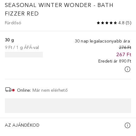
SEASONAL
WINTER WONDER - BATH
FIZZER RED
Fürdősó
4.8
(
5
)
30 g
30 nap legalacsonyabb ára
9 Ft
 / 
1
g
ÁFÁ-val
276 Ft
267 Ft
Eredeti ár
890 Ft
Online
:
Már nem elérhető
AZ AJÁNDÉKOD