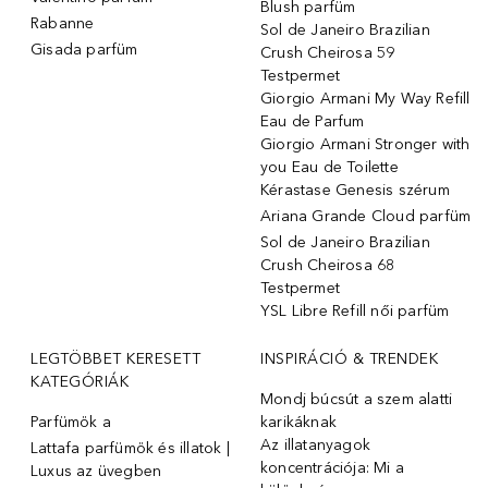
Blush parfüm
Rabanne
Sol de Janeiro Brazilian
Gisada parfüm
Crush Cheirosa 59
Testpermet
Giorgio Armani My Way Refill
Eau de Parfum
Giorgio Armani Stronger with
you Eau de Toilette
Kérastase Genesis szérum
Ariana Grande Cloud parfüm
Sol de Janeiro Brazilian
Crush Cheirosa 68
Testpermet
YSL Libre Refill női parfüm
LEGTÖBBET KERESETT
INSPIRÁCIÓ & TRENDEK
KATEGÓRIÁK
Mondj búcsút a szem alatti
Parfümök ️a
karikáknak
Az illatanyagok
Lattafa parfümök és illatok |
koncentrációja: Mi a
Luxus az üvegben