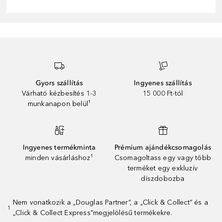
Gyors szállítás
Ingyenes szállítás
Várható kézbesítés 1-3
15 000 Ft-tól
munkanapon belül¹
Ingyenes termékminta
Prémium ajándékcsomagolás
minden vásárláshoz¹
Csomagoltass egy vagy több
terméket egy exkluzív
díszdobozba
Nem vonatkozik a „Douglas Partner”, a „Click & Collect” és a
1
„Click & Collect Express”megjelölésű termékekre.