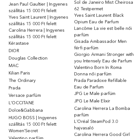
Sol de Janeiro Mist Cheirosa
Jean Paul Gaultier | Ingyenes
62 Testpermet
szállítás 15 000 Ft felett
Yves Saint Laurent Black
Yves Saint Laurent | Ingyenes
Opium Eau de Parfum
szállítás 15 000 Ft felett
Lancôme La vie est belle női
Carolina Herrera | Ingyenes
parfüm
szállítás 15 000 Ft felett
Gisada Ambassador Men
Kérastase
férfi parfüm
DIOR
Giorgio Armani Stronger with
Douglas Collection
you Intensely Eau de Parfum
MAC
Valentino Born In Roma
Kilian Paris
Donna női parfüm
The Ordinary
Prada Paradoxe Refillable
Eau de Parfum
Prada
JPG Le Male parfüm
Versace parfüm
JPG Le Male Elixir
L'OCCITANE
Carolina Herrera La Bomba
Dolce&Gabbana
parfüm
HUGO BOSS | Ingyenes
L´Oréal SteamPod 3.0
szállítás 15 000 Ft felett
hajvasaló
Women'Secret
Carolina Herrera Good Girl
Valentino parfüm