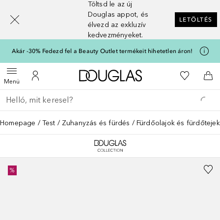
Töltsd le az új
[navigation.slideout.screenreader]
Douglas appot, és
LETÖLTÉS
élvezd az exkluzív
kedvezményeket.
Akár -30% Fedezd fel a Beauty Outlet termékeit hihetetlen áron!
A Douglas Főoldalra
A kívánság
Menü megnyitása
A fiókomhoz
Kos
Menü
Menj vissza
Keresés végrehajtása
Homepage
Test
Zuhanyzás és fürdés
Fürdőolajok és fürdőtejek
%