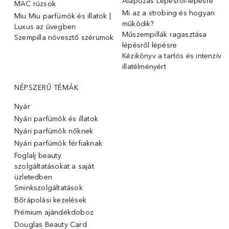
Alapozás Lépésről-lépésre
MAC rúzsok
Mi az a strobing és hogyan
Miu Miu parfümök és illatok |
működik?
Luxus az üvegben
Műszempillák ragasztása
Szempilla növesztő szérumok
lépésről lépésre
Kézikönyv a tartós és intenzív
illatélményért
NÉPSZERŰ TÉMÁK
Nyár
Nyári parfümök és illatok
Nyári parfümök nőknek
Nyári parfümök férfiaknak
Foglalj beauty
szolgáltatásokat a saját
üzletedben
Sminkszolgáltatások
Bőrápolási kezelések
Prémium ajándékdoboz
Douglas Beauty Card