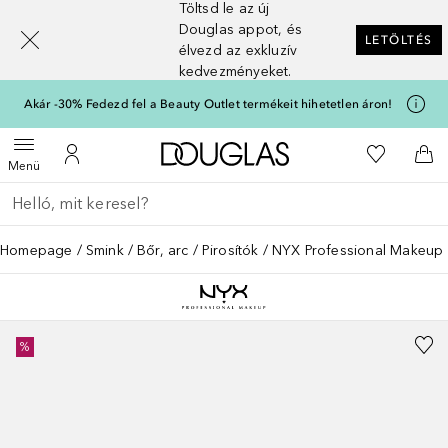
Töltsd le az új
[navigation.slideout.screenreader]
Douglas appot, és
LETÖLTÉS
élvezd az exkluzív
kedvezményeket.
Akár -30% Fedezd fel a Beauty Outlet termékeit hihetetlen áron!
A Douglas Főoldalra
A kívánság
Menü megnyitása
A fiókomhoz
Kos
Menü
Menj vissza
Keresés végrehajtása
Homepage
Smink
Bőr, arc
Pirosítók
NYX Professional Makeup Be
%