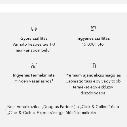
Gyors szállítás
Ingyenes szállítás
Várható kézbesítés 1-3
15 000 Ft-tól
munkanapon belül¹
Ingyenes termékminta
Prémium ajándékcsomagolás
minden vásárláshoz¹
Csomagoltass egy vagy több
terméket egy exkluzív
díszdobozba
Nem vonatkozik a „Douglas Partner”, a „Click & Collect” és a
1
„Click & Collect Express”megjelölésű termékekre.