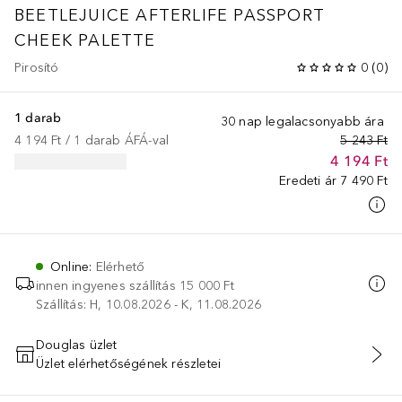
BEETLEJUICE AFTERLIFE PASSPORT
CHEEK PALETTE
Pirosító
0
(
0
)
1 darab
30 nap legalacsonyabb ára
4 194 Ft
 / 
1
darab
ÁFÁ-val
5 243 Ft
4 194 Ft
Eredeti ár
7 490 Ft
Online
:
Elérhető
innen ingyenes szállítás
15 000 Ft
Szállítás: H, 10.08.2026 - K, 11.08.2026
Douglas üzlet
Üzlet elérhetőségének részletei
KOSÁRBA HELYEZÉS