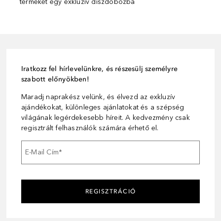
terméket egy exkluzív díszdobozba
Iratkozz fel hírlevelünkre, és részesülj személyre
szabott előnyökben!
Maradj naprakész velünk, és élvezd az exkluzív
ajándékokat, különleges ajánlatokat és a szépség
világának legérdekesebb híreit. A kedvezmény csak
regisztrált felhasználók számára érhető el.
E-Mail Cím
*
REGISZTRÁCIÓ