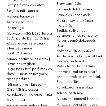
Brow Laminálás
Férfi parfümök és illatok
Pigmentfoltok Elfedése
Elegáns női illatok ️a
Sminkelés kezdőknek
Makeup termékek
Hialuronsav: a tökéletes
Akciós parfümök
hidratálás
Újdonságok
Szulfát, szilikon és
Alapozók: Különböző Típusú
parabénmentes samponok
és Árnyalatú Bőrhöz Online
Helyes szemöldökszedés
Készítmények az arc nap
titkai
elleni védelmére
Melyik színtípus vagyok?
BB & CC krémek
Az illatpiramis Hogyan állítsuk
Armani parfümök és illatok |
össze a parfümöt
Luxus az üvegben
Melyik Rúzs Illik Hozzám?
Hugo Boss férfi parfümök és
Kozmetikumokon található
illatok | Luxus az üvegben
szimbólumok és információk
Niche parfümok
Eau de parfüm
Női parfüm és illat szett ⭐
Korrektorok használata
Garantált hitelesség
Téli női parfümök
Korrektorok⭐ Ingyenes minta
Alapozás Lépésről-lépésre
MAC rúzsok
Mi az a strobing és hogyan
Miu Miu parfümök és illatok |