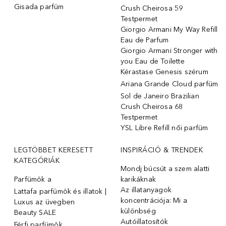
Gisada parfüm
Crush Cheirosa 59
Testpermet
Giorgio Armani My Way Refill
Eau de Parfum
Giorgio Armani Stronger with
you Eau de Toilette
Kérastase Genesis szérum
Ariana Grande Cloud parfüm
Sol de Janeiro Brazilian
Crush Cheirosa 68
Testpermet
YSL Libre Refill női parfüm
LEGTÖBBET KERESETT
INSPIRÁCIÓ & TRENDEK
KATEGÓRIÁK
Mondj búcsút a szem alatti
Parfümök ️a
karikáknak
Az illatanyagok
Lattafa parfümök és illatok |
koncentrációja: Mi a
Luxus az üvegben
különbség
Beauty SALE
Autóillatosítók
Férfi parfümök