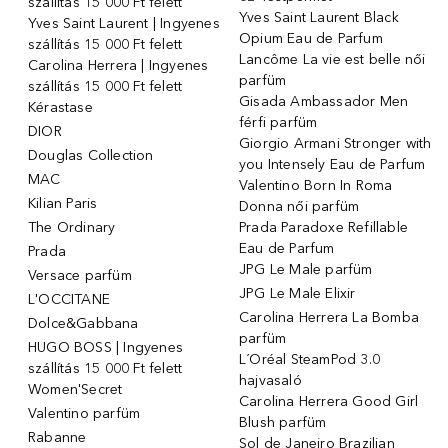
szállítás 15 000 Ft felett
Yves Saint Laurent Black
Yves Saint Laurent | Ingyenes
Opium Eau de Parfum
szállítás 15 000 Ft felett
Lancôme La vie est belle női
Carolina Herrera | Ingyenes
parfüm
szállítás 15 000 Ft felett
Gisada Ambassador Men
Kérastase
férfi parfüm
DIOR
Giorgio Armani Stronger with
Douglas Collection
you Intensely Eau de Parfum
MAC
Valentino Born In Roma
Kilian Paris
Donna női parfüm
The Ordinary
Prada Paradoxe Refillable
Eau de Parfum
Prada
JPG Le Male parfüm
Versace parfüm
JPG Le Male Elixir
L'OCCITANE
Carolina Herrera La Bomba
Dolce&Gabbana
parfüm
HUGO BOSS | Ingyenes
L´Oréal SteamPod 3.0
szállítás 15 000 Ft felett
hajvasaló
Women'Secret
Carolina Herrera Good Girl
Valentino parfüm
Blush parfüm
Rabanne
Sol de Janeiro Brazilian