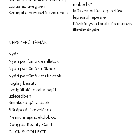
működik?
Luxus az üvegben
Műszempillák ragasztása
Szempilla növesztő szérumok
lépésről lépésre
Kézikönyv a tartós és intenzív
illatélményért
NÉPSZERŰ TÉMÁK
Nyár
Nyári parfümök és illatok
Nyári parfümök nőknek
Nyári parfümök férfiaknak
Foglalj beauty
szolgáltatásokat a saját
üzletedben
Sminkszolgáltatások
Bőrápolási kezelések
Prémium ajándékdoboz
Douglas Beauty Card
CLICK & COLLECT