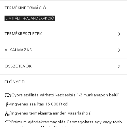
 SILICA [NANO] / SILICA • CI 77007 / ULTRAMARINES • PARAFFI
TERMÉKINFORMÁCIÓ
LIMITÁLT
AJÁNDÉKAKCIÓ
TERMÉKRÉSZLETEK
ALKALMAZÁS
ÖSSZETEVŐK
ELŐNYEID
Gyors szállítás Várható kézbesítés 1-3 munkanapon belül¹
Ingyenes szállítás 15 000 Ft-tól
Ingyenes termékminta minden vásárláshoz¹
Prémium ajándékcsomagolás Csomagoltass egy vagy több