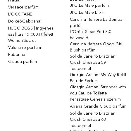
Prada
JPG Le Male parfüm
Versace parfüm
JPG Le Male Elixir
L'OCCITANE
Carolina Herrera La Bomba
Dolce&Gabbana
parfüm
HUGO BOSS | Ingyenes
L´Oréal SteamPod 3.0
szállítás 15 000 Ft felett
hajvasaló
Women'Secret
Carolina Herrera Good Girl
Valentino parfüm
Blush parfüm
Rabanne
Sol de Janeiro Brazilian
Gisada parfüm
Crush Cheirosa 59
Testpermet
Giorgio Armani My Way Refill
Eau de Parfum
Giorgio Armani Stronger with
you Eau de Toilette
Kérastase Genesis szérum
Ariana Grande Cloud parfüm
Sol de Janeiro Brazilian
Crush Cheirosa 68
Testpermet