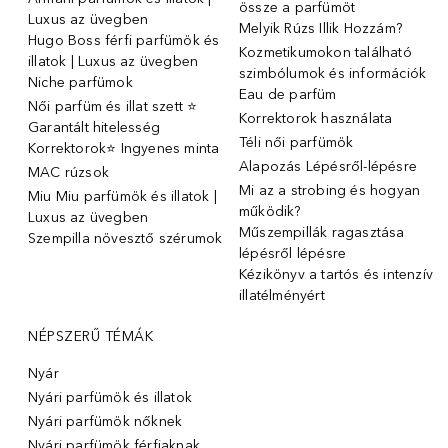
össze a parfümöt
Luxus az üvegben
Melyik Rúzs Illik Hozzám?
Hugo Boss férfi parfümök és
Kozmetikumokon található
illatok | Luxus az üvegben
szimbólumok és információk
Niche parfümok
Eau de parfüm
Női parfüm és illat szett ⭐
Korrektorok használata
Garantált hitelesség
Téli női parfümök
Korrektorok⭐ Ingyenes minta
Alapozás Lépésről-lépésre
MAC rúzsok
Mi az a strobing és hogyan
Miu Miu parfümök és illatok |
működik?
Luxus az üvegben
Műszempillák ragasztása
Szempilla növesztő szérumok
lépésről lépésre
Kézikönyv a tartós és intenzív
illatélményért
NÉPSZERŰ TÉMÁK
Nyár
Nyári parfümök és illatok
Nyári parfümök nőknek
Nyári parfümök férfiaknak