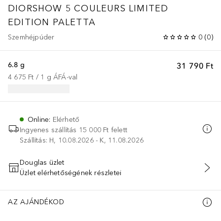
DIORSHOW
5 COULEURS LIMITED
EDITION PALETTA
Szemhéjpúder
0
(
0
)
6.8 g
31 790 Ft
4 675 Ft
 / 
1
g
ÁFÁ-val
Online
:
Elérhető
Ingyenes szállítás 15 000 Ft felett
Szállítás: H, 10.08.2026 - K, 11.08.2026
Douglas üzlet
Üzlet elérhetőségének részletei
KOSÁRBA HELYEZÉS
AZ AJÁNDÉKOD