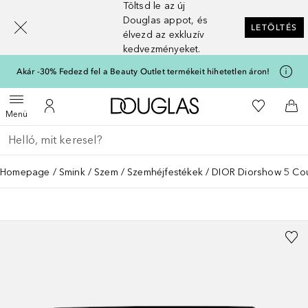
Töltsd le az új
[navigation.slideout.screenreader]
Douglas appot, és
LETÖLTÉS
élvezd az exkluzív
kedvezményeket.
Akár -30% Fedezd fel a Beauty Outlet termékeit hihetetlen áron!
A Douglas Főoldalra
A kívánság
Menü megnyitása
A fiókomhoz
Kos
Menü
Menj vissza
Keresés végrehajtása
Homepage
Smink
Szem
Szemhéjfestékek
DIOR Diorshow 5 Coul