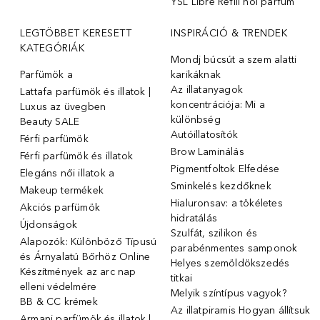
YSL Libre Refill női parfüm
LEGTÖBBET KERESETT
INSPIRÁCIÓ & TRENDEK
KATEGÓRIÁK
Mondj búcsút a szem alatti
Parfümök ️a
karikáknak
Az illatanyagok
Lattafa parfümök és illatok |
koncentrációja: Mi a
Luxus az üvegben
különbség
Beauty SALE
Autóillatosítók
Férfi parfümök
Brow Laminálás
Férfi parfümök és illatok
Pigmentfoltok Elfedése
Elegáns női illatok ️a
Sminkelés kezdőknek
Makeup termékek
Hialuronsav: a tökéletes
Akciós parfümök
hidratálás
Újdonságok
Szulfát, szilikon és
Alapozók: Különböző Típusú
parabénmentes samponok
és Árnyalatú Bőrhöz Online
Helyes szemöldökszedés
Készítmények az arc nap
titkai
elleni védelmére
Melyik színtípus vagyok?
BB & CC krémek
Az illatpiramis Hogyan állítsuk
Armani parfümök és illatok |