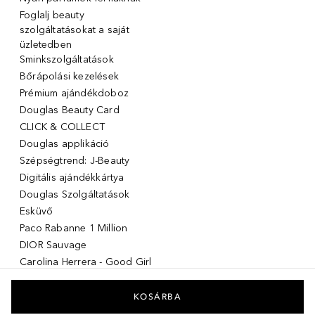
Foglalj beauty
szolgáltatásokat a saját
üzletedben
Sminkszolgáltatások
Bőrápolási kezelések
Prémium ajándékdoboz
Douglas Beauty Card
CLICK & COLLECT
Douglas applikáció
Szépségtrend: J-Beauty
Digitális ajándékkártya
Douglas Szolgáltatások
Esküvő
Paco Rabanne 1 Million
DIOR Sauvage
Carolina Herrera - Good Girl
Giorgio Armani Stronger with
you
KOSÁRBA
Acqua di giò