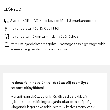
ELŐNYEID
Gyors szállítás Várható kézbesítés 1-3 munkanapon belül¹
Ingyenes szállítás 15 000 Ft-tól
Ingyenes termékminta minden vásárláshoz¹
Prémium ajándékcsomagolás Csomagoltass egy vagy több
terméket egy exkluzív díszdobozba
Iratkozz fel hírlevelünkre, és részesülj személyre
szabott előnyökben!
Maradj naprakész velünk, és élvezd az exkluzív
ajándékokat, különleges ajánlatokat és a szépség
világának legérdekesebb híreit. A kedvezmény csak