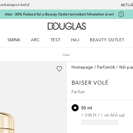
 munkanapon belül
AKTUÁ
Akár -30% Fedezd fel a Beauty Outlet termékeit hihetetlen áron!
A Douglas Főoldalra
SMINK
ARC
TEST
HAJ
BEAUTY OUTLET
nüt
z) Parfümök menüt
Nyisd meg a(z) Smink menüt
Nyisd meg a(z) Arc menüt
Nyisd meg a(z) Test menüt
Nyisd meg a(z) Haj menüt
Homepage
Parfümök
Női pa
BAISER VOLÉ
Parfum
50 ml
1 098 Ft
 / 
1
ml
ÁFÁ-val