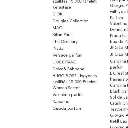
szállítás 15 000 Ft felett
Giorgio 
Kérastase
with you 
DIOR
Parfum
Douglas Collection
Valentin
MAC
Donna nő
Kilian Paris
Prada Par
The Ordinary
Eau de P
JPG Le M
Prada
JPG Le Ma
Versace parfüm
Carolina
L'OCCITANE
parfüm
Dolce&Gabbana
L´Oréal 
HUGO BOSS | Ingyenes
hajvasal
szállítás 15 000 Ft felett
Carolina 
Women'Secret
Blush pa
Valentino parfüm
Sol de Ja
Rabanne
Crush Ch
Gisada parfüm
Testperm
Giorgio 
Refill Ea
Giorgio 