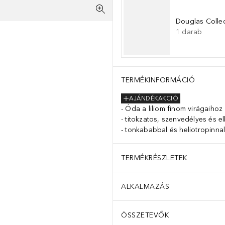
Douglas Collec
1
darab
TERMÉKINFORMÁCIÓ
AJÁNDÉKAKCIÓ
Óda a liliom finom virágaihoz
titokzatos, szenvedélyes és e
tonkababbal és heliotropinnal
TERMÉKRÉSZLETEK
ALKALMAZÁS
ÖSSZETEVŐK