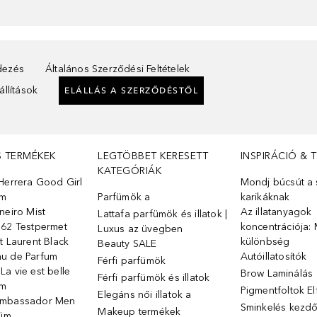
ndezés
Általános Szerződési Feltételek
llítások
ELÁLLÁS A SZERZŐDÉSTŐL
S TERMÉKEK
LEGTÖBBET KERESETT
INSPIRÁCIÓ & 
KATEGÓRIÁK
Herrera Good Girl
Mondj búcsút a s
üm
Parfümök ️a
karikáknak
neiro Mist
Az illatanyagok
Lattafa parfümök és illatok |
 62 Testpermet
koncentrációja: 
Luxus az üvegben
t Laurent Black
különbség
Beauty SALE
u de Parfum
Autóillatosítók
Férfi parfümök
a vie est belle
Brow Laminálás
Férfi parfümök és illatok
üm
Pigmentfoltok E
Elegáns női illatok ️a
Ambassador Men
Sminkelés kezd
Makeup termékek
füm