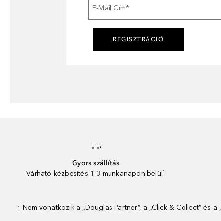
E-Mail Cím
*
REGISZTRÁCIÓ
Gyors szállítás
Várható kézbesítés 1-3 munkanapon belül¹
Nem vonatkozik a „Douglas Partner”, a „Click & Collect” és a
1