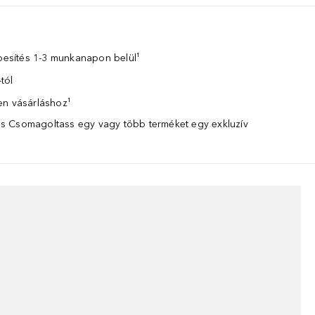
zbesítés 1-3 munkanapon belül¹
tól
en vásárláshoz¹
 Csomagoltass egy vagy több terméket egy exkluzív