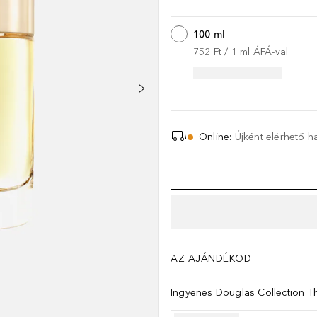
100 ml
752 Ft
 / 
1
ml
ÁFÁ-val
Online
:
Újként elérhető 
AZ AJÁNDÉKOD
Ingyenes Douglas Collection Th