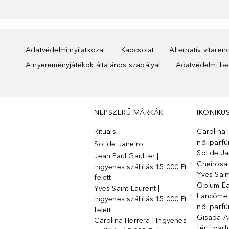
Adatvédelmi nyilatkozat
Kapcsolat
Alternatív vitare
A nyereményjátékok általános szabályai
Adatvédelmi beá
NÉPSZERŰ MÁRKÁK
IKONIKU
Rituals
Carolina 
női parf
Sol de Janeiro
Sol de Ja
Jean Paul Gaultier |
Cheirosa
Ingyenes szállítás 15 000 Ft
Yves Sain
felett
Opium Ea
Yves Saint Laurent |
Lancôme L
Ingyenes szállítás 15 000 Ft
női parf
felett
Gisada 
Carolina Herrera | Ingyenes
férfi par