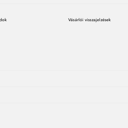
ódok
Vásárlói visszajelzések