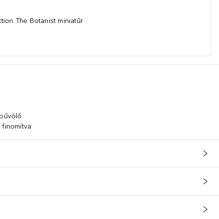
tion The Botanist miniatűr
lbűvölő
 finomítva