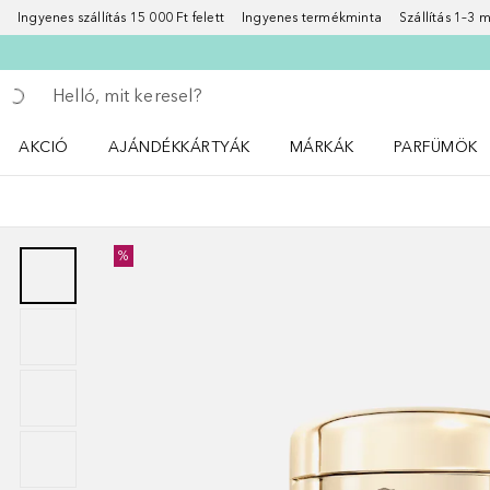
Ingyenes szállítás 15 000 Ft felett
Ingyenes termékminta
Szállítás 1–3
Menj vissza
Keresés végrehajtása
AKCIÓ
AJÁNDÉKKÁRTYÁK
MÁRKÁK
PARFÜMÖK
Nyisd meg a(z) Akció menüt
Nyisd meg a(z) MÁRKÁK me
Nyisd meg a(
%