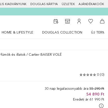
LIS KIADVÁNYUNK
DOUGLAS KÁRTYA
ÜZLETEK
AJÁNDÉKAKCIÓK
A kívánság
Az üzletkeresőhöz
A fiókomhoz
Kos
HOME & LIFESTYLE
DOUGLAS COLLECTION
ÚJ TERMÉ
Nyisd meg a(z) HOME & LIFESTYLE menüt
Nyisd meg a(z) Douglas Collection menüt
Nyisd meg 
rfümök és illatok
Cartier BAISER VOLÉ
0
(
0
)
30 nap legalacsonyabb ára
55 290 Ft
54 890 Ft
Eredeti ár
61 990 Ft