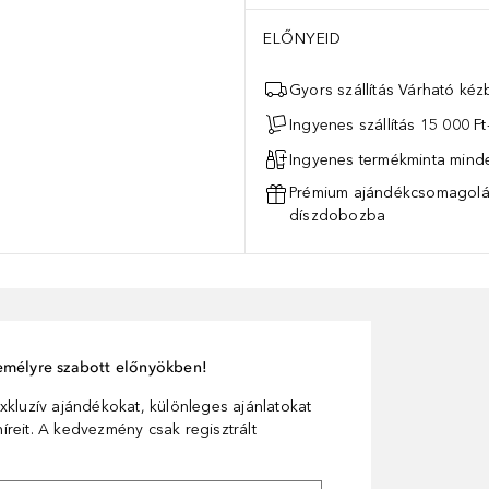
ELŐNYEID
Gyors szállítás Várható ké
Ingyenes szállítás 15 000 Ft-
Ingyenes termékminta mind
Prémium ajándékcsomagolás
díszdobozba
személyre szabott előnyökben!
xkluzív ajándékokat, különleges ajánlatokat
reit. A kedvezmény csak regisztrált