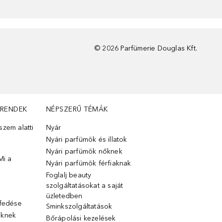
©
2026
Parfümerie Douglas Kft.
TRENDEK
NÉPSZERŰ TÉMÁK
zem alatti
Nyár
Nyári parfümök és illatok
Nyári parfümök nőknek
Mi a
Nyári parfümök férfiaknak
Foglalj beauty
szolgáltatásokat a saját
üzletedben
lfedése
Sminkszolgáltatások
őknek
Bőrápolási kezelések