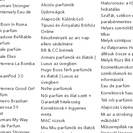
Hialuronsav: a t
Akciós parfümök
Armani Stronger
hidratálás
Intensely Eau de
Újdonságok
Szulfát, szilikon
Alapozók: Különböző
parabénmentes
o Born In Roma
Típusú és Árnyalatú Bőrhöz
Helyes szemöld
i parfüm
Online
titkai
adoxe Refillable
Készítmények az arc nap
Melyik színtípus
arfum
elleni védelmére
Az illatpiramis 
ale parfüm
BB & CC krémek
állítsuk össze a
le Elixir
Armani parfümök és illatok |
Melyik Rúzs Illi
 Herrera La Bomba
Luxus az üvegben
Kozmetikumokon 
Hugo Boss férfi parfümök
szimbólumok és
SteamPod 3.0
és illatok | Luxus az
információk
ó
üvegben
Eau de parfüm
Herrera Good Girl
Niche parfümok
Korrektorok has
rfüm
Női parfüm és illat szett ⭐
Téli női parfümö
neiro Brazilian
Garantált hitelesség
eirosa 59
Alapozás Lépésr
Korrektorok⭐ Ingyenes
et
minta
Mi az a strobin
Armani My Way
MAC rúzsok
működik?
u de Parfum
Műszempillák ra
Miu Miu parfümök és illatok
Armani Stronger