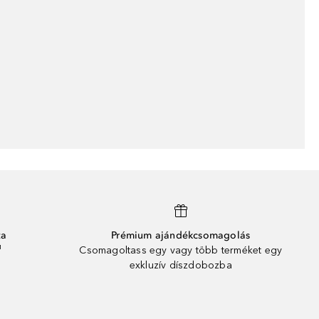
ta
Prémium ajándékcsomagolás
¹
Csomagoltass egy vagy több terméket egy
exkluzív díszdobozba