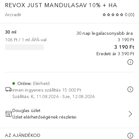
REVOX JUST MANDULASAV 10% + HA
Arcradír
0
(
0
)
30 ml
30 nap legalacsonyabb ára
106 Ft
 / 
1
ml
ÁFÁ-val
3 190 Ft
3 190 Ft
Eredeti ár
3 590 Ft
Online
:
Elérhető
innen ingyenes szállítás
15 000 Ft
Szállítás: K, 11.08.2026 - Sze, 12.08.2026
Douglas üzlet
Üzlet elérhetőségének részletei
KOSÁRBA HELYEZÉS
AZ AJÁNDÉKOD