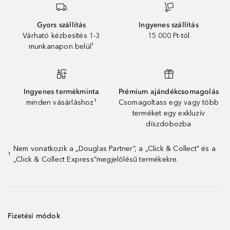
Gyors szállítás
Ingyenes szállítás
Várható kézbesítés 1-3
15 000 Ft-tól
munkanapon belül¹
Ingyenes termékminta
Prémium ajándékcsomagolás
minden vásárláshoz¹
Csomagoltass egy vagy több
terméket egy exkluzív
díszdobozba
Nem vonatkozik a „Douglas Partner”, a „Click & Collect” és a
1
„Click & Collect Express”megjelölésű termékekre.
Fizetési módok