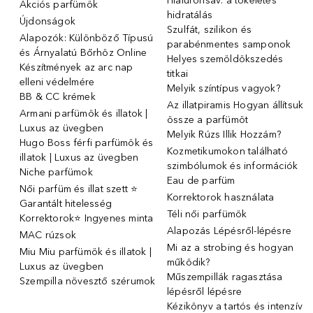
Hialuronsav: a tökéletes
Akciós parfümök
hidratálás
Újdonságok
Szulfát, szilikon és
Alapozók: Különböző Típusú
parabénmentes samponok
és Árnyalatú Bőrhöz Online
Helyes szemöldökszedés
Készítmények az arc nap
titkai
elleni védelmére
Melyik színtípus vagyok?
BB & CC krémek
Az illatpiramis Hogyan állítsuk
Armani parfümök és illatok |
össze a parfümöt
Luxus az üvegben
Melyik Rúzs Illik Hozzám?
Hugo Boss férfi parfümök és
Kozmetikumokon található
illatok | Luxus az üvegben
szimbólumok és információk
Niche parfümok
Eau de parfüm
Női parfüm és illat szett ⭐
Korrektorok használata
Garantált hitelesség
Téli női parfümök
Korrektorok⭐ Ingyenes minta
Alapozás Lépésről-lépésre
MAC rúzsok
Mi az a strobing és hogyan
Miu Miu parfümök és illatok |
működik?
Luxus az üvegben
Műszempillák ragasztása
Szempilla növesztő szérumok
lépésről lépésre
Kézikönyv a tartós és intenzív