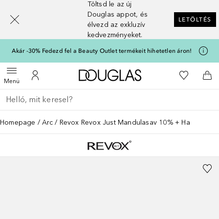
Töltsd le az új
[navigation.slideout.screenreader]
Douglas appot, és
LETÖLTÉS
élvezd az exkluzív
kedvezményeket.
Akár -30% Fedezd fel a Beauty Outlet termékeit hihetetlen áron!
A Douglas Főoldalra
A kívánság
Menü megnyitása
A fiókomhoz
Kos
Menü
Menj vissza
Keresés végrehajtása
Homepage
Arc
Revox Revox Just Mandulasav 10% + Ha