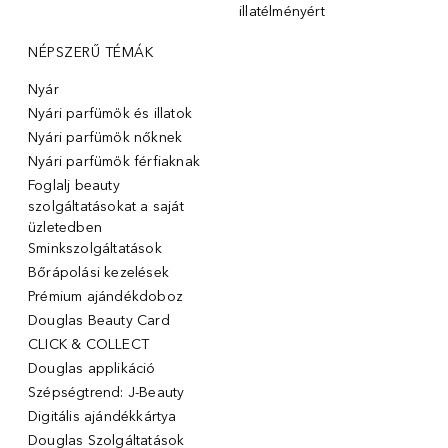
illatélményért
NÉPSZERŰ TÉMÁK
Nyár
Nyári parfümök és illatok
Nyári parfümök nőknek
Nyári parfümök férfiaknak
Foglalj beauty
szolgáltatásokat a saját
üzletedben
Sminkszolgáltatások
Bőrápolási kezelések
Prémium ajándékdoboz
Douglas Beauty Card
CLICK & COLLECT
Douglas applikáció
Szépségtrend: J-Beauty
Digitális ajándékkártya
Douglas Szolgáltatások