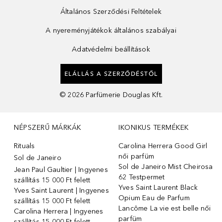
Általános Szerződési Feltételek
A nyereményjátékok általános szabályai
Adatvédelmi beállítások
ELÁLLÁS A SZERZŐDÉSTŐL
©
2026
Parfümerie Douglas Kft.
NÉPSZERŰ MÁRKÁK
IKONIKUS TERMÉKEK
Rituals
Carolina Herrera Good Girl
női parfüm
Sol de Janeiro
Sol de Janeiro Mist Cheirosa
Jean Paul Gaultier | Ingyenes
62 Testpermet
szállítás 15 000 Ft felett
Yves Saint Laurent Black
Yves Saint Laurent | Ingyenes
Opium Eau de Parfum
szállítás 15 000 Ft felett
Lancôme La vie est belle női
Carolina Herrera | Ingyenes
parfüm
szállítás 15 000 Ft felett