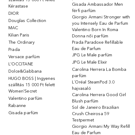
Gisada Ambassador Men
Kérastase
férfi parfüm
DIOR
Giorgio Armani Stronger with
Douglas Collection
you Intensely Eau de Parfum
MAC
Valentino Born In Roma
Kilian Paris
Donna női parfüm
The Ordinary
Prada Paradoxe Refillable
Eau de Parfum
Prada
JPG Le Male parfüm
Versace parfüm
JPG Le Male Elixir
L'OCCITANE
Carolina Herrera La Bomba
Dolce&Gabbana
parfüm
HUGO BOSS | Ingyenes
L´Oréal SteamPod 3.0
szállítás 15 000 Ft felett
hajvasaló
Women'Secret
Carolina Herrera Good Girl
Valentino parfüm
Blush parfüm
Rabanne
Sol de Janeiro Brazilian
Gisada parfüm
Crush Cheirosa 59
Testpermet
Giorgio Armani My Way Refill
Eau de Parfum