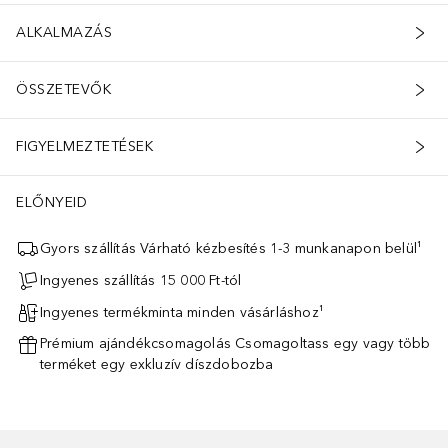
ALKALMAZÁS
ÖSSZETEVŐK
FIGYELMEZTETÉSEK
ELŐNYEID
Gyors szállítás Várható kézbesítés 1-3 munkanapon belül¹
Ingyenes szállítás 15 000 Ft-tól
Ingyenes termékminta minden vásárláshoz¹
Prémium ajándékcsomagolás Csomagoltass egy vagy több
terméket egy exkluzív díszdobozba