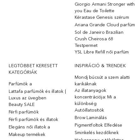
Giorgio Armani Stronger with
you Eau de Toilette
Kérastase Genesis szérum
Ariana Grande Cloud parfüm
Sol de Janeiro Brazilian
Crush Cheirosa 68
Testpermet
YSL Libre Refill női parfüm
LEGTÖBBET KERESETT
INSPIRÁCIÓ & TRENDEK
KATEGÓRIÁK
Mondj búcsút a szem alatti
Parfümök ️a
karikáknak
Az illatanyagok
Lattafa parfümök és illatok |
koncentrációja: Mi a
Luxus az üvegben
különbség
Beauty SALE
Autóillatosítók
Férfi parfümök
Brow Laminálás
Férfi parfümök és illatok
Pigmentfoltok Elfedése
Elegáns női illatok ️a
Sminkelés kezdőknek
Makeup termékek