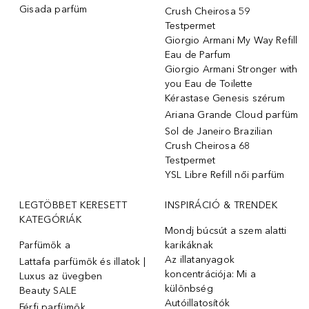
Gisada parfüm
Crush Cheirosa 59
Testpermet
Giorgio Armani My Way Refill
Eau de Parfum
Giorgio Armani Stronger with
you Eau de Toilette
Kérastase Genesis szérum
Ariana Grande Cloud parfüm
Sol de Janeiro Brazilian
Crush Cheirosa 68
Testpermet
YSL Libre Refill női parfüm
LEGTÖBBET KERESETT
INSPIRÁCIÓ & TRENDEK
KATEGÓRIÁK
Mondj búcsút a szem alatti
Parfümök ️a
karikáknak
Az illatanyagok
Lattafa parfümök és illatok |
koncentrációja: Mi a
Luxus az üvegben
különbség
Beauty SALE
Autóillatosítók
Férfi parfümök