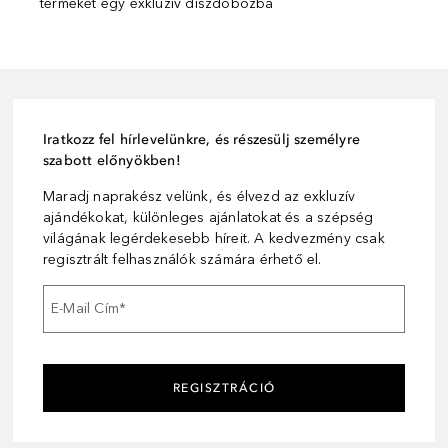
terméket egy exkluzív díszdobozba
Iratkozz fel hírlevelünkre, és részesülj személyre
szabott előnyökben!
Maradj naprakész velünk, és élvezd az exkluzív
ajándékokat, különleges ajánlatokat és a szépség
világának legérdekesebb híreit. A kedvezmény csak
regisztrált felhasználók számára érhető el.
E-Mail Cím
*
REGISZTRÁCIÓ