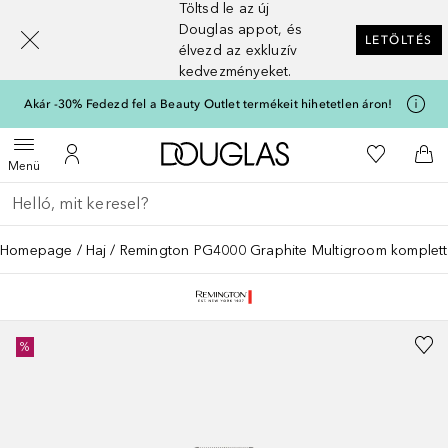
Töltsd le az új
[navigation.slideout.screenreader]
Douglas appot, és
LETÖLTÉS
élvezd az exkluzív
kedvezményeket.
Akár -30% Fedezd fel a Beauty Outlet termékeit hihetetlen áron!
A Douglas Főoldalra
A kívánság
Menü megnyitása
A fiókomhoz
Kos
Menü
Menj vissza
Keresés végrehajtása
Homepage
Haj
Remington PG4000 Graphite Multigroom komplett s
%