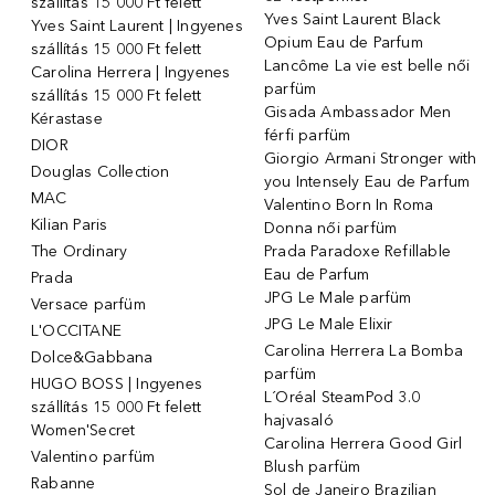
szállítás 15 000 Ft felett
Yves Saint Laurent Black
Yves Saint Laurent | Ingyenes
Opium Eau de Parfum
szállítás 15 000 Ft felett
Lancôme La vie est belle női
Carolina Herrera | Ingyenes
parfüm
szállítás 15 000 Ft felett
Gisada Ambassador Men
Kérastase
férfi parfüm
DIOR
Giorgio Armani Stronger with
Douglas Collection
you Intensely Eau de Parfum
MAC
Valentino Born In Roma
Kilian Paris
Donna női parfüm
The Ordinary
Prada Paradoxe Refillable
Eau de Parfum
Prada
JPG Le Male parfüm
Versace parfüm
JPG Le Male Elixir
L'OCCITANE
Carolina Herrera La Bomba
Dolce&Gabbana
parfüm
HUGO BOSS | Ingyenes
L´Oréal SteamPod 3.0
szállítás 15 000 Ft felett
hajvasaló
Women'Secret
Carolina Herrera Good Girl
Valentino parfüm
Blush parfüm
Rabanne
Sol de Janeiro Brazilian