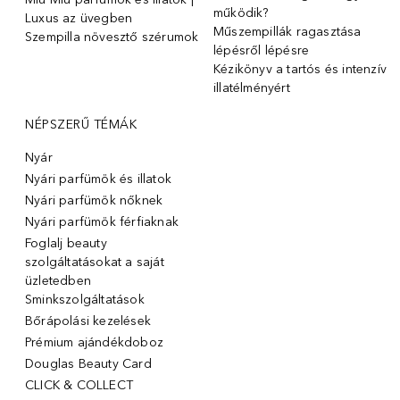
működik?
Luxus az üvegben
Műszempillák ragasztása
Szempilla növesztő szérumok
lépésről lépésre
Kézikönyv a tartós és intenzív
illatélményért
NÉPSZERŰ TÉMÁK
Nyár
Nyári parfümök és illatok
Nyári parfümök nőknek
Nyári parfümök férfiaknak
Foglalj beauty
szolgáltatásokat a saját
üzletedben
Sminkszolgáltatások
Bőrápolási kezelések
Prémium ajándékdoboz
Douglas Beauty Card
CLICK & COLLECT