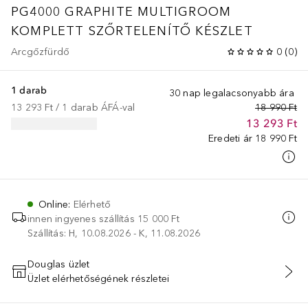
PG4000 GRAPHITE MULTIGROOM
KOMPLETT SZŐRTELENÍTŐ KÉSZLET
Arcgőzfürdő
0
(
0
)
1 darab
30 nap legalacsonyabb ára
13 293 Ft
 / 
1
darab
ÁFÁ-val
18 990 Ft
13 293 Ft
Eredeti ár
18 990 Ft
Online
:
Elérhető
innen ingyenes szállítás
15 000 Ft
Szállítás: H, 10.08.2026 - K, 11.08.2026
Douglas üzlet
Üzlet elérhetőségének részletei
KOSÁRBA HELYEZÉS