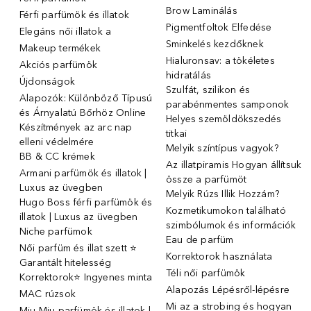
Brow Laminálás
Férfi parfümök és illatok
Pigmentfoltok Elfedése
Elegáns női illatok ️a
Sminkelés kezdőknek
Makeup termékek
Hialuronsav: a tökéletes
Akciós parfümök
hidratálás
Újdonságok
Szulfát, szilikon és
Alapozók: Különböző Típusú
parabénmentes samponok
és Árnyalatú Bőrhöz Online
Helyes szemöldökszedés
Készítmények az arc nap
titkai
elleni védelmére
Melyik színtípus vagyok?
BB & CC krémek
Az illatpiramis Hogyan állítsuk
Armani parfümök és illatok |
össze a parfümöt
Luxus az üvegben
Melyik Rúzs Illik Hozzám?
Hugo Boss férfi parfümök és
Kozmetikumokon található
illatok | Luxus az üvegben
szimbólumok és információk
Niche parfümok
Eau de parfüm
Női parfüm és illat szett ⭐
Korrektorok használata
Garantált hitelesség
Téli női parfümök
Korrektorok⭐ Ingyenes minta
Alapozás Lépésről-lépésre
MAC rúzsok
Mi az a strobing és hogyan
Miu Miu parfümök és illatok |