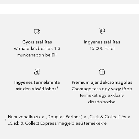
Gyors szállítás
Ingyenes szállítás
Várható kézbesítés 1-3
15 000 Ft-tól
munkanapon belül¹
Ingyenes termékminta
Prémium ajándékcsomagolás
minden vásárláshoz¹
Csomagoltass egy vagy több
terméket egy exkluzív
díszdobozba
Nem vonatkozik a „Douglas Partner”, a „Click & Collect” és a
1
„Click & Collect Express”megjelölésű termékekre.