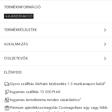
TERMÉKINFORMÁCIÓ
AJÁNDÉKAKCIÓ
TERMÉKRÉSZLETEK
ALKALMAZÁS
ÖSSZETEVŐK
ELŐNYEID
Gyors szállítás Várható kézbesítés 1-3 munkanapon belül¹
Ingyenes szállítás 15 000 Ft-tól
Ingyenes termékminta minden vásárláshoz¹
Prémium ajándékcsomagolás Csomagoltass egy vagy több