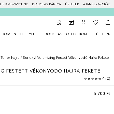
LIS KIADVÁNYUNK
DOUGLAS KÁRTYA
ÜZLETEK
AJÁNDÉKAKCIÓK
A kívánság
Az üzletkeresőhöz
A fiókomhoz
Kos
HOME & LIFESTYLE
DOUGLAS COLLECTION
ÚJ TERMÉ
Nyisd meg a(z) HOME & LIFESTYLE menüt
Nyisd meg a(z) Douglas Collection menüt
Nyisd meg 
Toner hajra
Serioxyl Volumizing Festett Vékonyodó Hajra Fekete
NG FESTETT VÉKONYODÓ HAJRA FEKETE
0
(
0
)
5 700 Ft