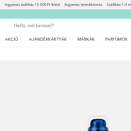
Ingyenes szállítás 15 000 Ft felett
Ingyenes termékminta
Szállítás 1–3
Menj vissza
Keresés végrehajtása
AKCIÓ
AJÁNDÉKKÁRTYÁK
MÁRKÁK
PARFÜMÖK
Nyisd meg a(z) Akció menüt
Nyisd meg a(z) MÁRKÁK me
Nyisd meg a(