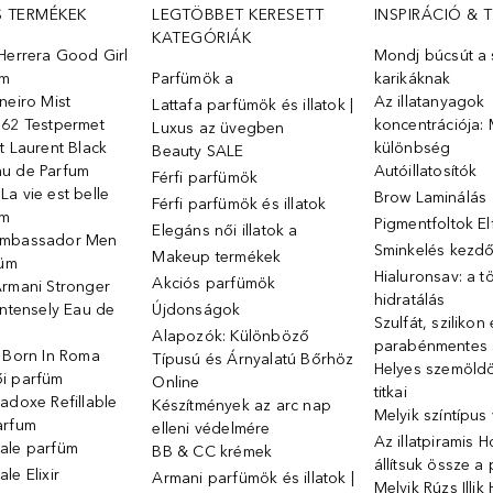
S TERMÉKEK
LEGTÖBBET KERESETT
INSPIRÁCIÓ & 
KATEGÓRIÁK
Herrera Good Girl
Mondj búcsút a s
üm
Parfümök ️a
karikáknak
neiro Mist
Az illatanyagok
Lattafa parfümök és illatok |
 62 Testpermet
koncentrációja: 
Luxus az üvegben
t Laurent Black
különbség
Beauty SALE
u de Parfum
Autóillatosítók
Férfi parfümök
a vie est belle
Brow Laminálás
Férfi parfümök és illatok
üm
Pigmentfoltok E
Elegáns női illatok ️a
Ambassador Men
Sminkelés kezd
Makeup termékek
füm
Hialuronsav: a t
Akciós parfümök
Armani Stronger
hidratálás
Intensely Eau de
Újdonságok
Szulfát, szilikon
Alapozók: Különböző
parabénmentes
o Born In Roma
Típusú és Árnyalatú Bőrhöz
Helyes szemöld
i parfüm
Online
titkai
adoxe Refillable
Készítmények az arc nap
Melyik színtípus
arfum
elleni védelmére
Az illatpiramis 
ale parfüm
BB & CC krémek
állítsuk össze a
le Elixir
Armani parfümök és illatok |
Melyik Rúzs Illi