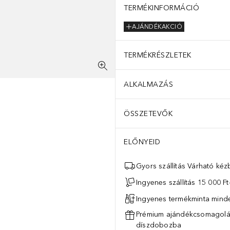
TERMÉKINFORMÁCIÓ
AJÁNDÉKAKCIÓ
TERMÉKRÉSZLETEK
ALKALMAZÁS
ÖSSZETEVŐK
ELŐNYEID
Gyors szállítás Várható ké
Ingyenes szállítás 15 000 Ft-
Ingyenes termékminta mind
Prémium ajándékcsomagolás
díszdobozba