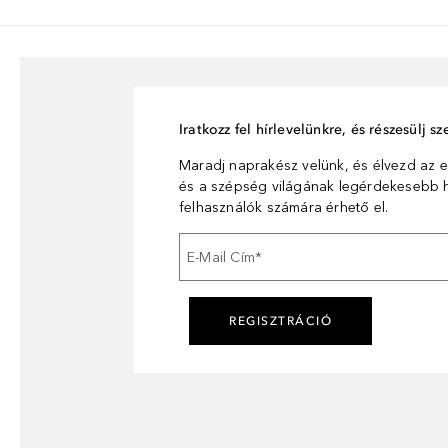
Iratkozz fel hírlevelünkre, és részesülj 
Maradj naprakész velünk, és élvezd az e
és a szépség világának legérdekesebb hí
felhasználók számára érhető el.
E-Mail Cím
*
REGISZTRÁCIÓ