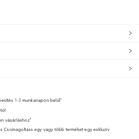
zbesítés 1-3 munkanapon belül¹
tól
en vásárláshoz¹
 Csomagoltass egy vagy több terméket egy exkluzív