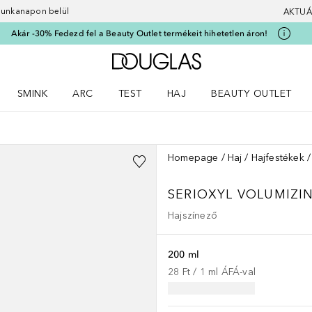
 munkanapon belül
AKTUÁ
Akár -30% Fedezd fel a Beauty Outlet termékeit hihetetlen áron!
A Douglas Főoldalra
SMINK
ARC
TEST
HAJ
BEAUTY OUTLET
nüt
z) Parfümök menüt
Nyisd meg a(z) Smink menüt
Nyisd meg a(z) Arc menüt
Nyisd meg a(z) Test menüt
Nyisd meg a(z) Haj menüt
Homepage
Haj
Hajfestékek
SERIOXYL VOLUMIZI
Hajszínező
200 ml
28 Ft
 / 
1
ml
ÁFÁ-val