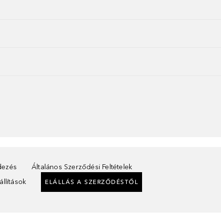
ndezés
Általános Szerződési Feltételek
llítások
ELÁLLÁS A SZERZŐDÉSTŐL