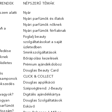
TRENDEK
NÉPSZERŰ TÉMÁK
zem alatti
Nyár
Nyári parfümök és illatok
Nyári parfümök nőknek
Mi a
Nyári parfümök férfiaknak
Foglalj beauty
szolgáltatásokat a saját
üzletedben
lfedése
Sminkszolgáltatások
őknek
Bőrápolási kezelések
ökéletes
Prémium ajándékdoboz
Douglas Beauty Card
 és
CLICK & COLLECT
 samponok
Douglas applikáció
ökszedés
Szépségtrend: J-Beauty
 vagyok?
Digitális ajándékkártya
Hogyan
Douglas Szolgáltatások
 parfümöt
Esküvő
k Hozzám?