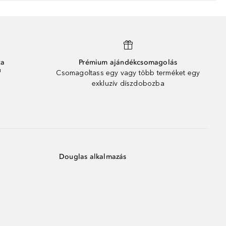
ta
Prémium ajándékcsomagolás
¹
Csomagoltass egy vagy több terméket egy
exkluzív díszdobozba
Douglas alkalmazás