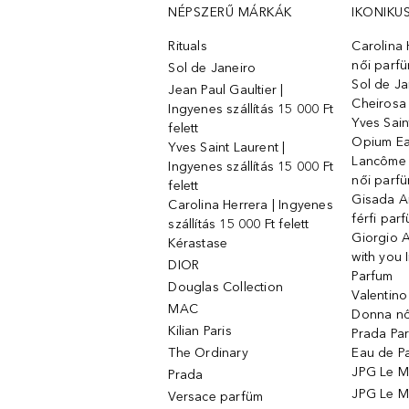
NÉPSZERŰ MÁRKÁK
IKONIKU
Rituals
Carolina 
női parf
Sol de Janeiro
Sol de Ja
Jean Paul Gaultier |
Cheirosa
Ingyenes szállítás 15 000 Ft
Yves Sain
felett
Opium Ea
Yves Saint Laurent |
Lancôme L
Ingyenes szállítás 15 000 Ft
női parf
felett
Gisada 
Carolina Herrera | Ingyenes
férfi par
szállítás 15 000 Ft felett
Giorgio 
Kérastase
with you 
DIOR
Parfum
Douglas Collection
Valentin
MAC
Donna nő
Kilian Paris
Prada Par
The Ordinary
Eau de P
JPG Le M
Prada
JPG Le Ma
Versace parfüm