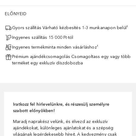
ELŐNYEID
Gyors szállítás Várható kézbesítés 1-3 munkanapon belül¹
Ingyenes szállítás 15 000 Ft-tól
Ingyenes termékminta minden vásárláshoz¹
Prémium ajándékcsomagolás Csomagoltass egy vagy több
terméket egy exkluzív díszdobozba
Iratkozz fel hírlevelünkre, és részesülj személyre
szabott előnyökben!
Maradj naprakész velünk, és élvezd az exkluzív
ajándékokat, különleges ajánlatokat és a szépség
világának legérdekesebb híreit. A kedvezmény csak