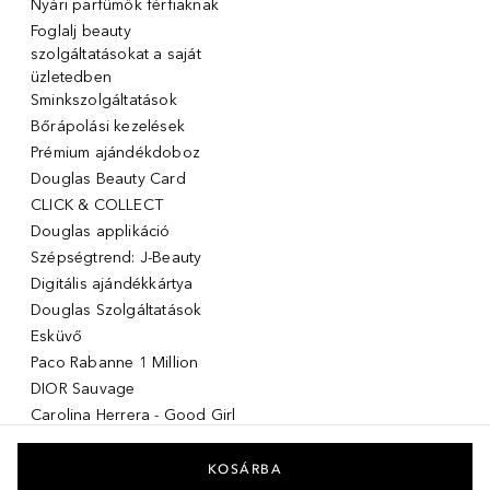
Nyári parfümök férfiaknak
Foglalj beauty
szolgáltatásokat a saját
üzletedben
Sminkszolgáltatások
Bőrápolási kezelések
Prémium ajándékdoboz
Douglas Beauty Card
CLICK & COLLECT
Douglas applikáció
Szépségtrend: J-Beauty
Digitális ajándékkártya
Douglas Szolgáltatások
Esküvő
Paco Rabanne 1 Million
DIOR Sauvage
Carolina Herrera - Good Girl
Giorgio Armani Stronger with
you
KOSÁRBA
Acqua di giò