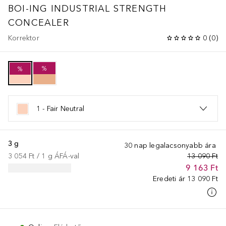
BOI-ING INDUSTRIAL STRENGTH
CONCEALER
Korrektor
0
(
0
)
%
%
1 - Fair Neutral
3 g
30 nap legalacsonyabb ára
3 054 Ft
 / 
1
g
ÁFÁ-val
13 090 Ft
9 163 Ft
Eredeti ár
13 090 Ft