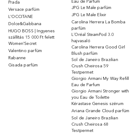
Eau de Parfum
Prada
JPG Le Male parfüm
Versace parfüm
JPG Le Male Elixir
L'OCCITANE
Carolina Herrera La Bomba
Dolce&Gabbana
parfüm
HUGO BOSS | Ingyenes
L´Oréal SteamPod 3.0
szállítás 15 000 Ft felett
hajvasaló
Women'Secret
Carolina Herrera Good Girl
Valentino parfüm
Blush parfüm
Rabanne
Sol de Janeiro Brazilian
Gisada parfüm
Crush Cheirosa 59
Testpermet
Giorgio Armani My Way Refill
Eau de Parfum
Giorgio Armani Stronger with
you Eau de Toilette
Kérastase Genesis szérum
Ariana Grande Cloud parfüm
Sol de Janeiro Brazilian
Crush Cheirosa 68
Testpermet