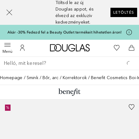
Töltsd le az új
[navigation.slideout.screenreader]
Douglas appot, és
LETÖLTÉS
élvezd az exkluzív
kedvezményeket.
Akár -30% Fedezd fel a Beauty Outlet termékeit hihetetlen áron!
A Douglas Főoldalra
A kívánság
Menü megnyitása
A fiókomhoz
Kos
Menü
Menj vissza
Keresés végrehajtása
Homepage
Smink
Bőr, arc
Korrektorok
Benefit Cosmetics Boi-I
%