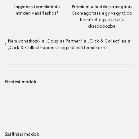
Ingyenes termékminta
Prémium ajándékcsomagolás
minden vásárláshoz¹
Csomagoltass egy vagy több
terméket egy exkluzív
díszdobozba
Nem vonatkozik a „Douglas Partner”, a „Click & Collect” és a
1
„Click & Collect Express”megjelölésű termékekre.
Fizetési módok
Szállítási módok