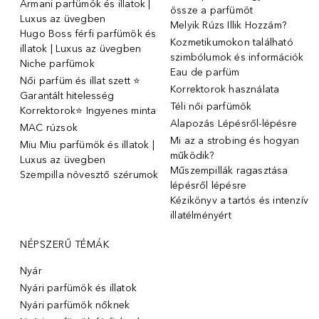
Armani parfümök és illatok |
össze a parfümöt
Luxus az üvegben
Melyik Rúzs Illik Hozzám?
Hugo Boss férfi parfümök és
Kozmetikumokon található
illatok | Luxus az üvegben
szimbólumok és információk
Niche parfümok
Eau de parfüm
Női parfüm és illat szett ⭐
Korrektorok használata
Garantált hitelesség
Téli női parfümök
Korrektorok⭐ Ingyenes minta
Alapozás Lépésről-lépésre
MAC rúzsok
Mi az a strobing és hogyan
Miu Miu parfümök és illatok |
működik?
Luxus az üvegben
Műszempillák ragasztása
Szempilla növesztő szérumok
lépésről lépésre
Kézikönyv a tartós és intenzív
illatélményért
NÉPSZERŰ TÉMÁK
Nyár
Nyári parfümök és illatok
Nyári parfümök nőknek