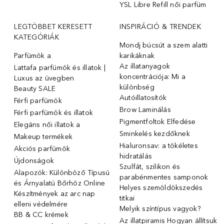
YSL Libre Refill női parfüm
LEGTÖBBET KERESETT
INSPIRÁCIÓ & TRENDEK
KATEGÓRIÁK
Mondj búcsút a szem alatti
Parfümök ️a
karikáknak
Az illatanyagok
Lattafa parfümök és illatok |
koncentrációja: Mi a
Luxus az üvegben
különbség
Beauty SALE
Autóillatosítók
Férfi parfümök
Brow Laminálás
Férfi parfümök és illatok
Pigmentfoltok Elfedése
Elegáns női illatok ️a
Sminkelés kezdőknek
Makeup termékek
Hialuronsav: a tökéletes
Akciós parfümök
hidratálás
Újdonságok
Szulfát, szilikon és
Alapozók: Különböző Típusú
parabénmentes samponok
és Árnyalatú Bőrhöz Online
Helyes szemöldökszedés
Készítmények az arc nap
titkai
elleni védelmére
Melyik színtípus vagyok?
BB & CC krémek
Az illatpiramis Hogyan állítsuk