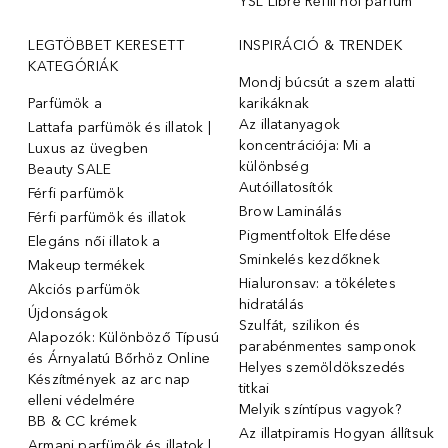
YSL Libre Refill női parfüm
LEGTÖBBET KERESETT
INSPIRÁCIÓ & TRENDEK
KATEGÓRIÁK
Mondj búcsút a szem alatti
Parfümök ️a
karikáknak
Az illatanyagok
Lattafa parfümök és illatok |
koncentrációja: Mi a
Luxus az üvegben
különbség
Beauty SALE
Autóillatosítók
Férfi parfümök
Brow Laminálás
Férfi parfümök és illatok
Pigmentfoltok Elfedése
Elegáns női illatok ️a
Sminkelés kezdőknek
Makeup termékek
Hialuronsav: a tökéletes
Akciós parfümök
hidratálás
Újdonságok
Szulfát, szilikon és
Alapozók: Különböző Típusú
parabénmentes samponok
és Árnyalatú Bőrhöz Online
Helyes szemöldökszedés
Készítmények az arc nap
titkai
elleni védelmére
Melyik színtípus vagyok?
BB & CC krémek
Az illatpiramis Hogyan állítsuk
Armani parfümök és illatok |