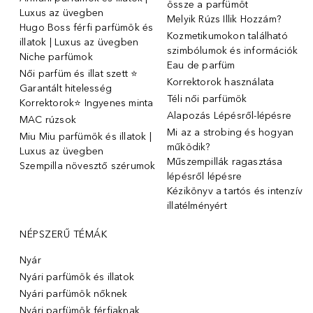
össze a parfümöt
Luxus az üvegben
Melyik Rúzs Illik Hozzám?
Hugo Boss férfi parfümök és
Kozmetikumokon található
illatok | Luxus az üvegben
szimbólumok és információk
Niche parfümok
Eau de parfüm
Női parfüm és illat szett ⭐
Korrektorok használata
Garantált hitelesség
Téli női parfümök
Korrektorok⭐ Ingyenes minta
Alapozás Lépésről-lépésre
MAC rúzsok
Mi az a strobing és hogyan
Miu Miu parfümök és illatok |
működik?
Luxus az üvegben
Műszempillák ragasztása
Szempilla növesztő szérumok
lépésről lépésre
Kézikönyv a tartós és intenzív
illatélményért
NÉPSZERŰ TÉMÁK
Nyár
Nyári parfümök és illatok
Nyári parfümök nőknek
Nyári parfümök férfiaknak