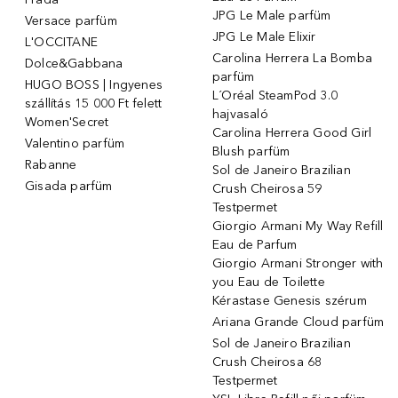
JPG Le Male parfüm
Versace parfüm
JPG Le Male Elixir
L'OCCITANE
Carolina Herrera La Bomba
Dolce&Gabbana
parfüm
HUGO BOSS | Ingyenes
L´Oréal SteamPod 3.0
szállítás 15 000 Ft felett
hajvasaló
Women'Secret
Carolina Herrera Good Girl
Valentino parfüm
Blush parfüm
Rabanne
Sol de Janeiro Brazilian
Gisada parfüm
Crush Cheirosa 59
Testpermet
Giorgio Armani My Way Refill
Eau de Parfum
Giorgio Armani Stronger with
you Eau de Toilette
Kérastase Genesis szérum
Ariana Grande Cloud parfüm
Sol de Janeiro Brazilian
Crush Cheirosa 68
Testpermet