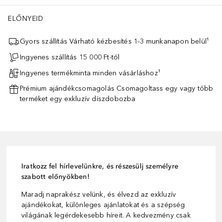
ELŐNYEID
Gyors szállítás Várható kézbesítés 1-3 munkanapon belül¹
Ingyenes szállítás 15 000 Ft-tól
Ingyenes termékminta minden vásárláshoz¹
Prémium ajándékcsomagolás Csomagoltass egy vagy több
terméket egy exkluzív díszdobozba
Iratkozz fel hírlevelünkre, és részesülj személyre
szabott előnyökben!
Maradj naprakész velünk, és élvezd az exkluzív
ajándékokat, különleges ajánlatokat és a szépség
világának legérdekesebb híreit. A kedvezmény csak