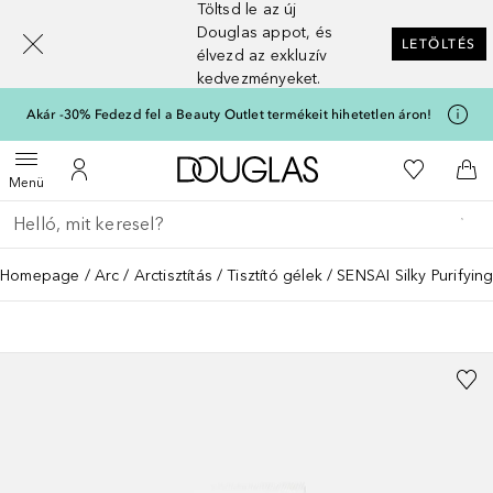
Töltsd le az új
[navigation.slideout.screenreader]
Douglas appot, és
LETÖLTÉS
élvezd az exkluzív
kedvezményeket.
Akár -30% Fedezd fel a Beauty Outlet termékeit hihetetlen áron!
A Douglas Főoldalra
A kívánság
Menü megnyitása
A fiókomhoz
Kos
Menü
Menj vissza
Keresés végrehajtása
Homepage
Arc
Arctisztítás
Tisztító gélek
SENSAI Silky Purifyin