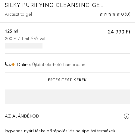
SILKY PURIFYING
CLEANSING GEL
Arctisztító gél
0
(
0
)
125 ml
24 990 Ft
200 Ft
 / 
1
ml
ÁFÁ-val
Online
:
Újként elérhető hamarosan
ÉRTESÍTÉST KÉREK
AZ AJÁNDÉKOD
Ingyenes nyári táska bőrápolási és hajápolási termékek