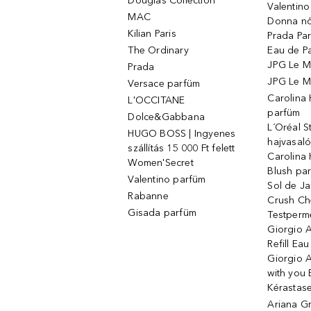
Douglas Collection
Valentin
MAC
Donna nő
Kilian Paris
Prada Par
The Ordinary
Eau de P
JPG Le M
Prada
JPG Le Ma
Versace parfüm
Carolina
L'OCCITANE
parfüm
Dolce&Gabbana
L´Oréal 
HUGO BOSS | Ingyenes
hajvasal
szállítás 15 000 Ft felett
Carolina 
Women'Secret
Blush pa
Valentino parfüm
Sol de Ja
Rabanne
Crush Ch
Gisada parfüm
Testperm
Giorgio 
Refill Ea
Giorgio 
with you 
Kérastas
Ariana G