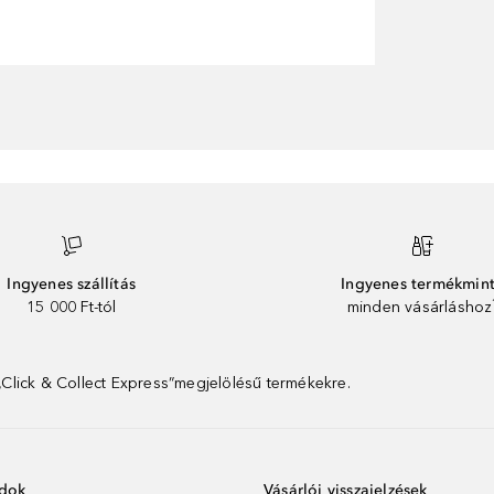
Ingyenes szállítás
Ingyenes termékmin
15 000 Ft-tól
minden vásárláshoz
 „Click & Collect Express”megjelölésű termékekre.
ódok
Vásárlói visszajelzések