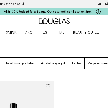
 munkanapon belül
AKTUÁ
Akár -30% Fedezd fel a Beauty Outlet termékeit hihetetlen áron!
A Douglas Főoldalra
SMINK
ARC
TEST
HAJ
BEAUTY OUTLET
nüt
z) Parfümök menüt
Nyisd meg a(z) Smink menüt
Nyisd meg a(z) Arc menüt
Nyisd meg a(z) Test menüt
Nyisd meg a(z) Haj menüt
ÉNYEK
Felelősségvállalás
Adalékanyagok
Fedés
Végeredmén