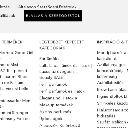
ndezés
Általános Szerződési Feltételek
llítások
ELÁLLÁS A SZERZŐDÉSTŐL
S TERMÉKEK
LEGTÖBBET KERESETT
INSPIRÁCIÓ & 
KATEGÓRIÁK
Herrera Good Girl
Mondj búcsút a s
üm
Parfümök ️a
karikáknak
neiro Mist
Az illatanyagok
Lattafa parfümök és illatok |
 62 Testpermet
koncentrációja: 
Luxus az üvegben
t Laurent Black
különbség
Beauty SALE
u de Parfum
Autóillatosítók
Férfi parfümök
a vie est belle
Brow Laminálás
Férfi parfümök és illatok
üm
Pigmentfoltok E
Elegáns női illatok ️a
Ambassador Men
Sminkelés kezd
Makeup termékek
füm
Hialuronsav: a t
Akciós parfümök
Armani Stronger
hidratálás
Intensely Eau de
Újdonságok
Szulfát, szilikon
Alapozók: Különböző