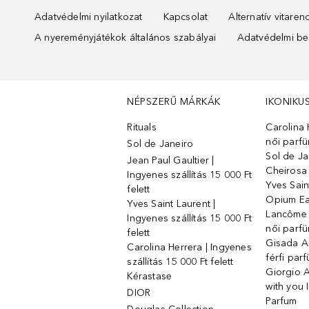
Adatvédelmi nyilatkozat
Kapcsolat
Alternatív vitare
A nyereményjátékok általános szabályai
Adatvédelmi beá
NÉPSZERŰ MÁRKÁK
IKONIKU
Rituals
Carolina 
női parf
Sol de Janeiro
Sol de Ja
Jean Paul Gaultier |
Cheirosa
Ingyenes szállítás 15 000 Ft
Yves Sain
felett
Opium Ea
Yves Saint Laurent |
Lancôme L
Ingyenes szállítás 15 000 Ft
női parf
felett
Gisada 
Carolina Herrera | Ingyenes
férfi par
szállítás 15 000 Ft felett
Giorgio 
Kérastase
with you 
DIOR
Parfum