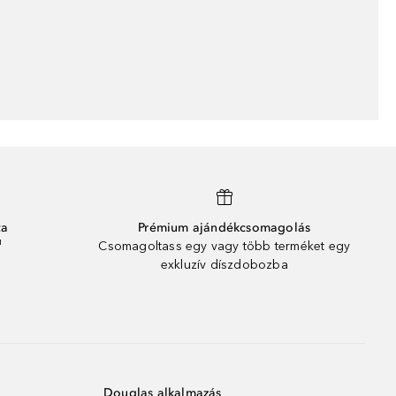
ta
Prémium ajándékcsomagolás
¹
Csomagoltass egy vagy több terméket egy
exkluzív díszdobozba
Douglas alkalmazás