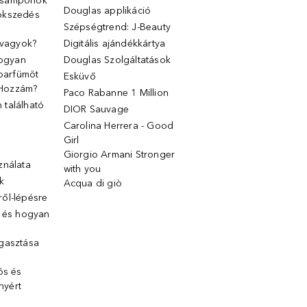
 samponok
Douglas applikáció
ökszedés
Szépségtrend: J-Beauty
 vagyok?
Digitális ajándékkártya
Hogyan
Douglas Szolgáltatások
 parfümöt
Esküvő
k Hozzám?
Paco Rabanne 1 Million
található
DIOR Sauvage
Carolina Herrera - Good
Girl
Giorgio Armani Stronger
ználata
with you
k
Acqua di giò
ől-lépésre
g és hogyan
gasztása
ós és
ényért