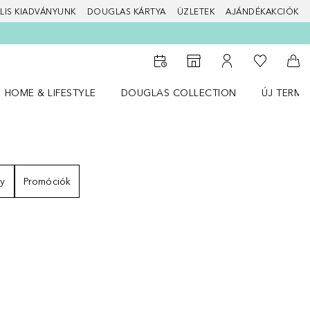
LIS KIADVÁNYUNK
DOUGLAS KÁRTYA
ÜZLETEK
AJÁNDÉKAKCIÓK
A kívánság
Az üzletkeresőhöz
A fiókomhoz
Kos
HOME & LIFESTYLE
DOUGLAS COLLECTION
ÚJ TERMÉ
Nyisd meg a(z) HOME & LIFESTYLE menüt
Nyisd meg a(z) Douglas Collection menüt
Nyisd meg 
y
Promóciók