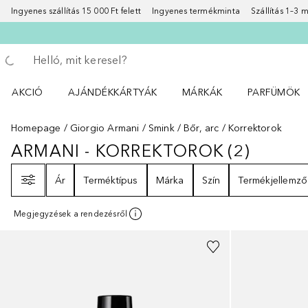
Ingyenes szállítás 15 000 Ft felett
Ingyenes termékminta
Szállítás 1–3
Menj vissza
Keresés végrehajtása
AKCIÓ
AJÁNDÉKKÁRTYÁK
MÁRKÁK
PARFÜMÖK
Nyisd meg a(z) Akció menüt
Nyisd meg a(z) MÁRKÁK me
Nyisd meg a(
Homepage
Giorgio Armani
Smink
Bőr, arc
Korrektorok
ARMANI - KORREKTOROK
(
2
)
ARMANI - KORREKTOROK
2
EREDM
Szűrő
Ár
Terméktípus
Márka
Szín
Termékjellemző
Megjegyzések a rendezésről
+
11
+
6