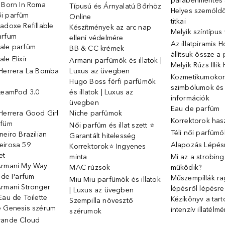
parabénmentes
o Born In Roma
Típusú és Árnyalatú Bőrhöz
Helyes szemöld
i parfüm
Online
titkai
adoxe Refillable
Készítmények az arc nap
Melyik színtípus
arfum
elleni védelmére
Az illatpiramis 
ale parfüm
BB & CC krémek
állítsuk össze a
le Elixir
Armani parfümök és illatok |
Melyik Rúzs Illi
 Herrera La Bomba
Luxus az üvegben
Kozmetikumokon 
Hugo Boss férfi parfümök
szimbólumok és
SteamPod 3.0
és illatok | Luxus az
információk
ó
üvegben
Eau de parfüm
Herrera Good Girl
Niche parfümok
Korrektorok has
rfüm
Női parfüm és illat szett ⭐
Téli női parfümö
neiro Brazilian
Garantált hitelesség
eirosa 59
Alapozás Lépésr
Korrektorok⭐ Ingyenes
et
minta
Mi az a strobin
Armani My Way
MAC rúzsok
működik?
u de Parfum
Műszempillák ra
Miu Miu parfümök és illatok
Armani Stronger
lépésről lépésre
| Luxus az üvegben
Eau de Toilette
Kézikönyv a tart
Szempilla növesztő
e Genesis szérum
intenzív illatélm
szérumok
rande Cloud