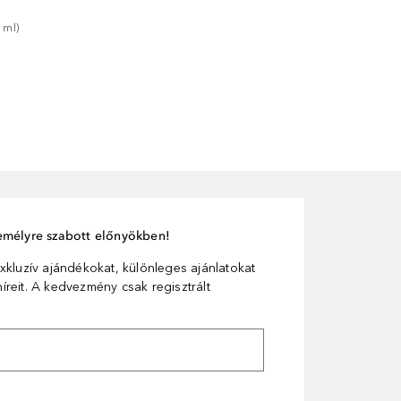
1
ml
)
személyre szabott előnyökben!
xkluzív ajándékokat, különleges ajánlatokat
reit. A kedvezmény csak regisztrált