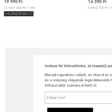
16 390 Ft
19 990 Ft
6
ml
 (
2 732 Ft
 / 
12
ml
 (
1 666 Ft
 / 
1
ml
)
AJÁNDÉKAKCIÓ
Iratkozz fel hírlevelünkre, és részesülj 
Maradj naprakész velünk, és élvezd az e
és a szépség világának legérdekesebb hí
felhasználók számára érhető el.
E-Mail Cím
*