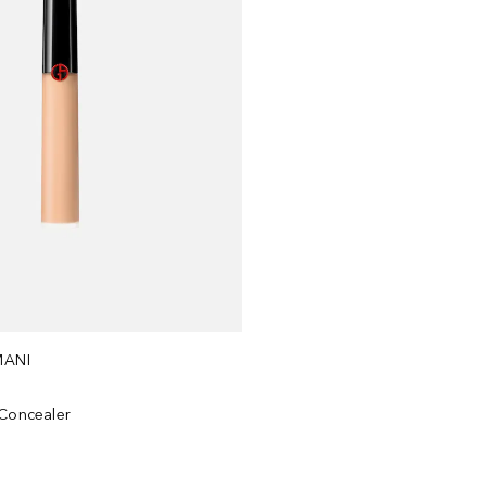
MANI
 Concealer