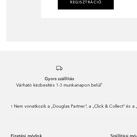
REGISZTRÁCIÓ
Gyors szállítás
Várható kézbesítés 1-3 munkanapon belül¹
Nem vonatkozik a „Douglas Partner”, a „Click & Collect” és a
1
Fizetési módok
Szállítási m