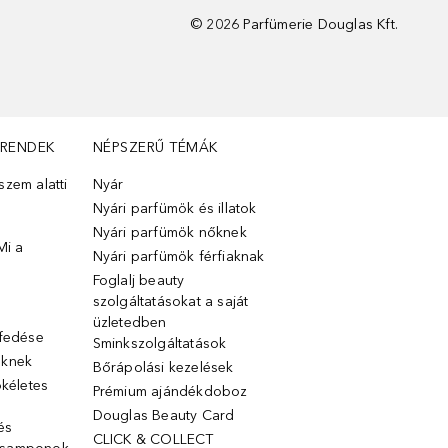
©
2026
Parfümerie Douglas Kft.
TRENDEK
NÉPSZERŰ TÉMÁK
zem alatti
Nyár
Nyári parfümök és illatok
Nyári parfümök nőknek
Mi a
Nyári parfümök férfiaknak
Foglalj beauty
szolgáltatásokat a saját
üzletedben
lfedése
Sminkszolgáltatások
őknek
Bőrápolási kezelések
ökéletes
Prémium ajándékdoboz
Douglas Beauty Card
 és
CLICK & COLLECT