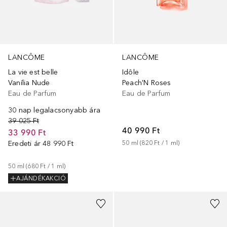
LANCÔME
LANCÔME
La vie est belle
Idôle
Vanília Nude
Peach'N Roses
Eau de Parfum
Eau de Parfum
30 nap legalacsonyabb ára
39 025 Ft
40 990 Ft
33 990 Ft
Eredeti ár
48 990 Ft
50
ml
 (
820 Ft
 / 
1
ml
)
50
ml
 (
680 Ft
 / 
1
ml
)
AJÁNDÉKAKCIÓ
+
40