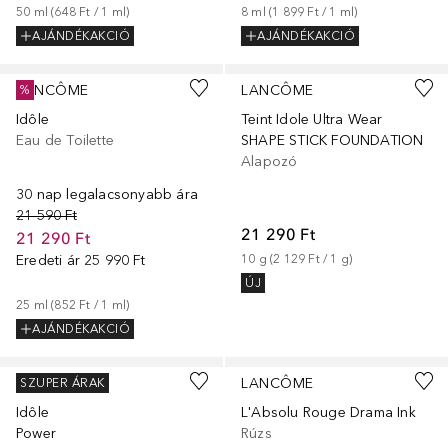
50
ml
 (
648 Ft
 / 
1
ml
)
8
ml
 (
1 899 Ft
 / 
1
ml
)
AJÁNDÉKAKCIÓ
AJÁNDÉKAKCIÓ
+
10
LANCÔME
LANCÔME
%
Idôle
Teint Idole Ultra Wear
Eau de Toilette
SHAPE STICK FOUNDATION
Alapozó
30 nap legalacsonyabb ára
21 590 Ft
21 290 Ft
21 290 Ft
Eredeti ár
25 990 Ft
10
g
 (
2 129 Ft
 / 
1
g
)
ÚJ
25
ml
 (
852 Ft
 / 
1
ml
)
AJÁNDÉKAKCIÓ
+
6
LANCÔME
LANCÔME
SZUPER ÁRAK
Idôle
L'Absolu Rouge Drama Ink
Power
Rúzs