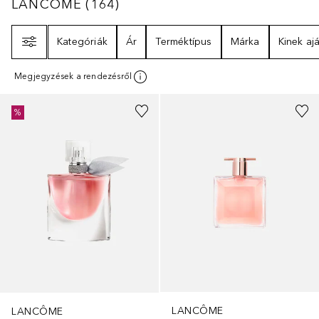
LANCÔME
164
EREDMÉNYEK
LANCÔME
(
164
)
Szűrő
Kategóriák
Ár
Terméktípus
Márka
Kinek ajá
Megjegyzések a rendezésről
%
LANCÔME
LANCÔME