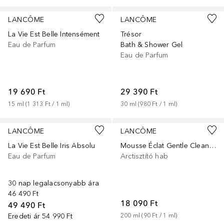
LANCÔME
LANCÔME
La Vie Est Belle Intensément
Trésor
Eau de Parfum
Bath & Shower Gel
Eau de Parfum
19 690 Ft
29 390 Ft
15
ml
 (
1 313 Ft
 / 
1
ml
)
30
ml
 (
980 Ft
 / 
1
ml
)
LANCÔME
LANCÔME
La Vie Est Belle Iris Absolu
Mousse Éclat Gentle Cleansing Airy-Foam
Eau de Parfum
Arctisztító hab
30 nap legalacsonyabb ára
46 490 Ft
18 090 Ft
49 490 Ft
Eredeti ár
54 990 Ft
200
ml
 (
90 Ft
 / 
1
ml
)