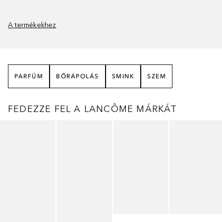
A termékekhez
PARFÜM
BŐRÁPOLÁS
SMINK
SZEM
FEDEZZE FEL A LANCÔME MÁRKÁT
Ugrás csúszka