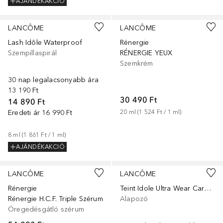
AJÁNDÉKAKCIÓ
LANCÔME
LANCÔME
Lash Idôle Waterproof
Rénergie
Szempillaspirál
RÉNERGIE YEUX
Szemkrém
30 nap legalacsonyabb ára
13 190 Ft
30 490 Ft
14 890 Ft
Eredeti ár
16 990 Ft
20
ml
 (
1 524 Ft
 / 
1
ml
)
8
ml
 (
1 861 Ft
 / 
1
ml
)
AJÁNDÉKAKCIÓ
+
26
LANCÔME
LANCÔME
Rénergie
Teint Idole Ultra Wear Care & Glow
Rénergie H.C.F. Triple Szérum
Alapozó
Öregedésgátló szérum