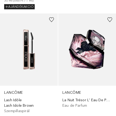
30
ml
 (
686 Ft
 / 
1
ml
)
AJÁNDÉKAKCIÓ
LANCÔME
LANCÔME
Lash Idôle
La Nuit Trésor L' Eau De Parfum
Lash Idole Brown
Eau de Parfum
Szempillaspirál