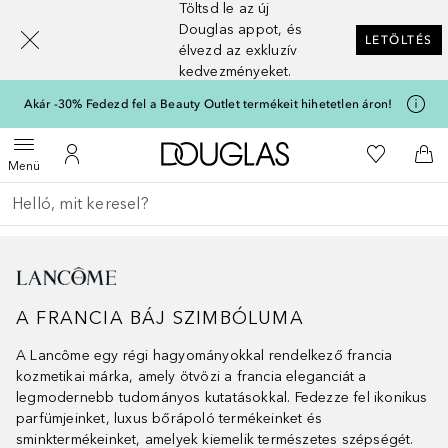
Töltsd le az új
[navigation.slideout.screenreader]
Douglas appot, és
LETÖLTÉS
élvezd az exkluzív
kedvezményeket.
Akár -30% Fedezd fel a Beauty Outlet termékeit hihetetlen áron!
A Douglas Főoldalra
A kívánság
Menü megnyitása
A fiókomhoz
Kos
Menü
Menj vissza
Keresés végrehajtása
A FRANCIA BÁJ SZIMBÓLUMA
A Lancôme egy régi hagyományokkal rendelkező francia
kozmetikai márka, amely ötvözi a francia eleganciát a
legmodernebb tudományos kutatásokkal. Fedezze fel ikonikus
parfümjeinket, luxus bőrápoló termékeinket és
sminktermékeinket, amelyek kiemelik természetes szépségét.