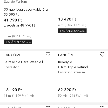
Eau de Parfum
30 nap legalacsonyabb ára
35 590 Ft
18 490 Ft
41 790 Ft
Eredeti ár
48 990 Ft
6
ml
 (
3 082 Ft
 / 
1
ml
)
AJÁNDÉKAKCIÓ
50
ml
 (
836 Ft
 / 
1
ml
)
AJÁNDÉKAKCIÓ
+
17
LANCÔME
LANCÔME
Teint Idole Ultra Wear All Over Concealer
Rénergie
Korrektor
C.R.x. Triple Retinol
Hidratáló szérum
18 190 Ft
62 390 Ft
13
ml
 (
1 399 Ft
 / 
1
ml
)
50
ml
 (
1 248 Ft
 / 
1
ml
)
+
9