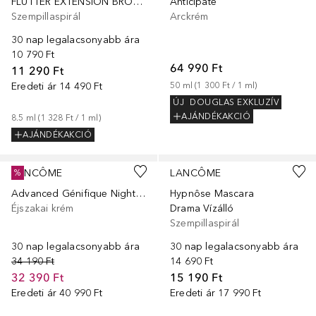
FLUTTER EXTENSION BROWN
Anticipate
Szempillaspirál
Arckrém
30 nap legalacsonyabb ára
10 790 Ft
64 990 Ft
11 290 Ft
Eredeti ár
14 490 Ft
50
ml
 (
1 300 Ft
 / 
1
ml
)
ÚJ
DOUGLAS EXKLUZÍV
AJÁNDÉKAKCIÓ
8.5
ml
 (
1 328 Ft
 / 
1
ml
)
AJÁNDÉKAKCIÓ
LANCÔME
LANCÔME
%
Advanced Génifique Night Cream
Hypnôse Mascara
Éjszakai krém
Drama Vízálló
Szempillaspirál
30 nap legalacsonyabb ára
30 nap legalacsonyabb ára
34 190 Ft
14 690 Ft
32 390 Ft
15 190 Ft
Eredeti ár
40 990 Ft
Eredeti ár
17 990 Ft