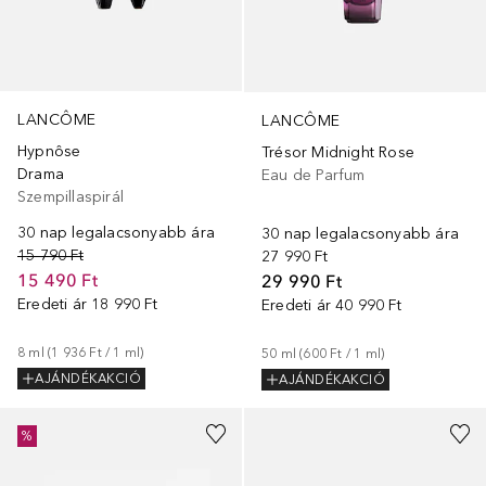
LANCÔME
LANCÔME
Hypnôse
Trésor Midnight Rose
Drama
Eau de Parfum
Szempillaspirál
30 nap legalacsonyabb ára
30 nap legalacsonyabb ára
15 790 Ft
27 990 Ft
15 490 Ft
29 990 Ft
Eredeti ár
18 990 Ft
Eredeti ár
40 990 Ft
8
ml
 (
1 936 Ft
 / 
1
ml
)
50
ml
 (
600 Ft
 / 
1
ml
)
AJÁNDÉKAKCIÓ
AJÁNDÉKAKCIÓ
%