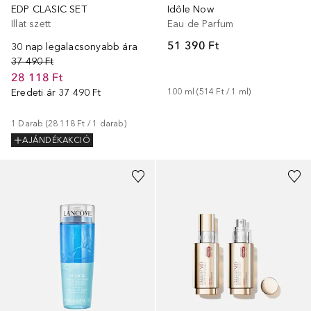
EDP CLASIC SET
Idôle Now
Illat szett
Eau de Parfum
51 390 Ft
30 nap legalacsonyabb ára
37 490 Ft
28 118 Ft
Eredeti ár
37 490 Ft
100
ml
 (
514 Ft
 / 
1
ml
)
1
Darab
 (
28 118 Ft
 / 
1
darab
)
AJÁNDÉKAKCIÓ