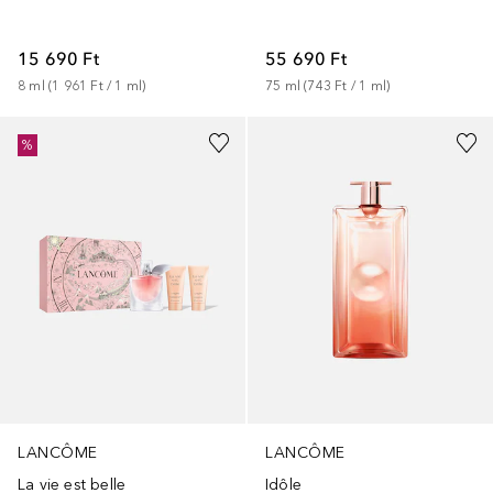
55 690 Ft
15 690 Ft
75
ml
 (
743 Ft
 / 
1
ml
)
8
ml
 (
1 961 Ft
 / 
1
ml
)
%
LANCÔME
LANCÔME
La vie est belle
Idôle