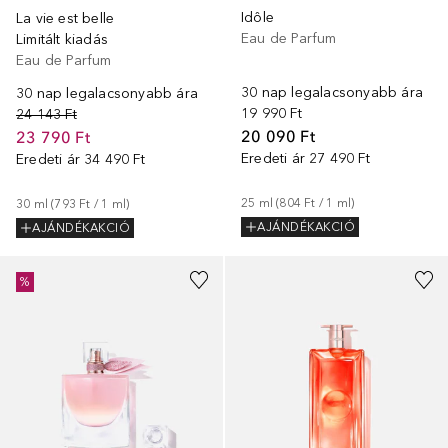
Idôle
La vie est belle
Eau de Parfum
Limitált kiadás
Eau de Parfum
30 nap legalacsonyabb ára
30 nap legalacsonyabb ára
19 990 Ft
24 143 Ft
20 090 Ft
23 790 Ft
Eredeti ár
27 490 Ft
Eredeti ár
34 490 Ft
25
ml
 (
804 Ft
 / 
1
ml
)
30
ml
 (
793 Ft
 / 
1
ml
)
AJÁNDÉKAKCIÓ
AJÁNDÉKAKCIÓ
%