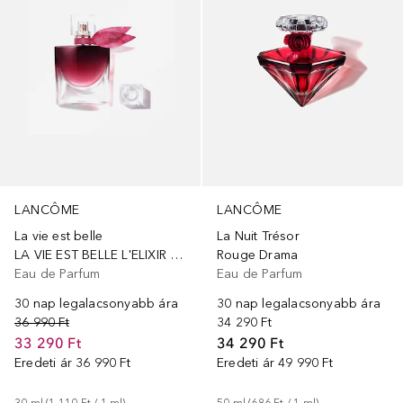
LANCÔME
LANCÔME
La vie est belle
La Nuit Trésor
LA VIE EST BELLE L'ELIXIR VERY CHERRY EDP
Rouge Drama
Eau de Parfum
Eau de Parfum
30 nap legalacsonyabb ára
30 nap legalacsonyabb ára
36 990 Ft
34 290 Ft
33 290 Ft
34 290 Ft
Eredeti ár
36 990 Ft
Eredeti ár
49 990 Ft
30
ml
 (
1 110 Ft
 / 
1
ml
)