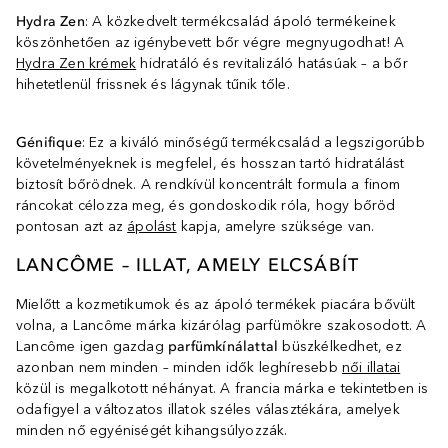
Hydra Zen
: A közkedvelt termékcsalád ápoló termékeinek
köszönhetően az igénybevett bőr végre megnyugodhat! A
Hydra Zen krémek
hidratáló és revitalizáló hatásúak – a bőr
hihetetlenül frissnek és lágynak tűnik tőle.
Génifique
: Ez a kiváló minőségű termékcsalád a legszigorúbb
követelményeknek is megfelel, és hosszan tartó hidratálást
biztosít bőrödnek. A rendkívül koncentrált formula a finom
ráncokat célozza meg, és gondoskodik róla, hogy bőröd
pontosan azt az
ápolást
kapja, amelyre szüksége van.
LANCÔME – ILLAT, AMELY ELCSÁBÍT
Mielőtt a kozmetikumok és az ápoló termékek piacára bővült
volna, a Lancôme márka kizárólag parfümökre szakosodott. A
Lancôme igen gazdag
parfümkínálattal
büszkélkedhet, ez
azonban nem minden – minden idők leghíresebb
női illatai
közül is megalkotott néhányat. A francia márka e tekintetben is
odafigyel a változatos illatok széles választékára, amelyek
minden nő egyéniségét kihangsúlyozzák.