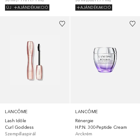
50
ml
 (
686 Ft
 / 
1
ml
)
ÚJ
AJÁNDÉKAKCIÓ
AJÁNDÉKAKCIÓ
LANCÔME
LANCÔME
Rénergie
Lash Idôle
H.P.N. 300-Peptide Cream
Curl Goddess
Arckrém
Szempillaspirál