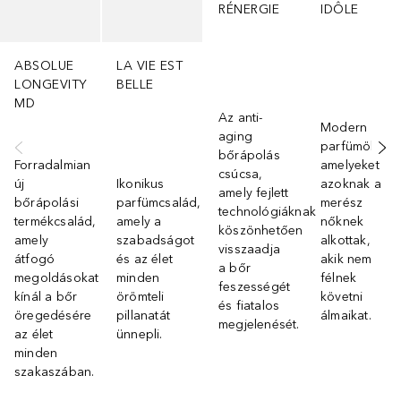
RÉNERGIE
IDÔLE
ABSOLUE
LA VIE EST
LONGEVITY
BELLE
MD
Az anti-
Modern
aging
parfümök,
bőrápolás
Forradalmian
amelyeket
csúcsa,
új
Ikonikus
azoknak a
amely fejlett
bőrápolási
parfümcsalád,
merész
technológiáknak
termékcsalád,
amely a
nőknek
köszönhetően
amely
szabadságot
alkottak,
visszaadja
átfogó
és az élet
akik nem
a bőr
megoldásokat
minden
félnek
feszességét
kínál a bőr
örömteli
követni
és fiatalos
öregedésére
pillanatát
álmaikat.
megjelenését.
az élet
ünnepli.
minden
szakaszában.