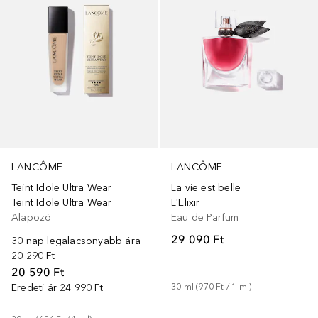
LANCÔME
LANCÔME
Teint Idole Ultra Wear
La vie est belle
Teint Idole Ultra Wear
L'Elixir
Alapozó
Eau de Parfum
29 090 Ft
30 nap legalacsonyabb ára
20 290 Ft
20 590 Ft
Eredeti ár
24 990 Ft
30
ml
 (
970 Ft
 / 
1
ml
)