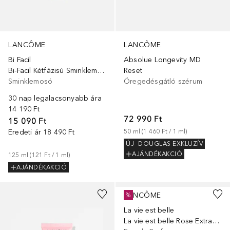
LANCÔME
LANCÔME
Bi Facil
Absolue Longevity MD
Bi-Facil Kétfázisú Sminklemosó
Reset
Sminklemosó
Öregedésgátló szérum
30 nap legalacsonyabb ára
14 190 Ft
72 990 Ft
15 090 Ft
Eredeti ár
18 490 Ft
50
ml
 (
1 460 Ft
 / 
1
ml
)
ÚJ
DOUGLAS EXKLUZÍV
AJÁNDÉKAKCIÓ
125
ml
 (
121 Ft
 / 
1
ml
)
AJÁNDÉKAKCIÓ
LANCÔME
%
La vie est belle
La vie est belle Rose Extraordinaire