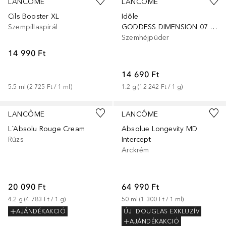
LANCÔME
LANCÔME
Cils Booster XL
Idôle
Szempillaspirál
GODDESS DIMENSION 07 MIDNIGHT ECLIPSE
Szemhéjpúder
14 990 Ft
14 690 Ft
5.5
ml
 (
2 725 Ft
 / 
1
ml
)
1.2
g
 (
12 242 Ft
 / 
1
g
)
+
17
LANCÔME
LANCÔME
L´Absolu Rouge Cream
Absolue Longevity MD
Rúzs
Intercept
Arckrém
20 090 Ft
64 990 Ft
4.2
g
 (
4 783 Ft
 / 
1
g
)
50
ml
 (
1 300 Ft
 / 
1
ml
)
AJÁNDÉKAKCIÓ
ÚJ
DOUGLAS EXKLUZÍV
AJÁNDÉKAKCIÓ