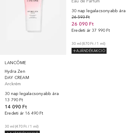
Eau de Parfum
30 nap legalacsonyabb ára
26 593 Ft
26 090 Ft
Eredeti ár
37 990 Ft
30
ml
 (
870 Ft
 / 
1
ml
)
AJÁNDÉKAKCIÓ
LANCÔME
Hydra Zen
DAY CREAM
Arckrém
30 nap legalacsonyabb ára
13 790 Ft
14 090 Ft
Eredeti ár
16 490 Ft
30
ml
 (
470 Ft
 / 
1
ml
)