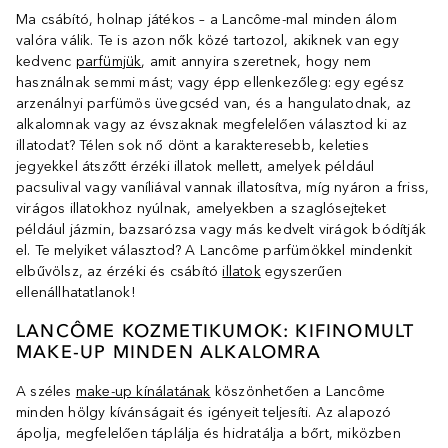
Ma csábító, holnap játékos – a Lancôme-mal minden álom
valóra válik. Te is azon nők közé tartozol, akiknek van egy
kedvenc
parfümjük
, amit annyira szeretnek, hogy nem
használnak semmi mást; vagy épp ellenkezőleg: egy egész
arzenálnyi parfümös üvegcséd van, és a hangulatodnak, az
alkalomnak vagy az évszaknak megfelelően választod ki az
illatodat? Télen sok nő dönt a karakteresebb, keleties
jegyekkel átszőtt érzéki illatok mellett, amelyek például
pacsulival vagy vaníliával vannak illatosítva, míg nyáron a friss,
virágos illatokhoz nyúlnak, amelyekben a szaglósejteket
például jázmin, bazsarózsa vagy más kedvelt virágok bódítják
el. Te melyiket választod? A Lancôme parfümökkel mindenkit
elbűvölsz, az érzéki és csábító
illatok
egyszerűen
ellenállhatatlanok!
LANCÔME KOZMETIKUMOK: KIFINOMULT
MAKE-UP MINDEN ALKALOMRA
A széles
make-up kínálatának
köszönhetően a Lancôme
minden hölgy kívánságait és igényeit teljesíti. Az alapozó
ápolja, megfelelően táplálja és hidratálja a bőrt, miközben