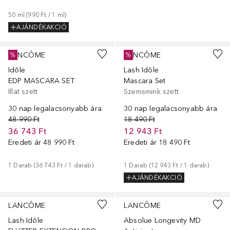
50
ml
 (
990 Ft
 / 
1
ml
)
AJÁNDÉKAKCIÓ
LANCÔME
LANCÔME
%
%
Idôle
Lash Idôle
EDP MASCARA SET
Mascara Set
Illat szett
Szemsmink szett
30 nap legalacsonyabb ára
30 nap legalacsonyabb ára
48 990 Ft
18 490 Ft
36 743 Ft
12 943 Ft
Eredeti ár
48 990 Ft
Eredeti ár
18 490 Ft
1
Darab
 (
36 743 Ft
 / 
1
darab
)
1
Darab
 (
12 943 Ft
 / 
1
darab
)
AJÁNDÉKAKCIÓ
LANCÔME
LANCÔME
Lash Idôle
Absolue Longevity MD