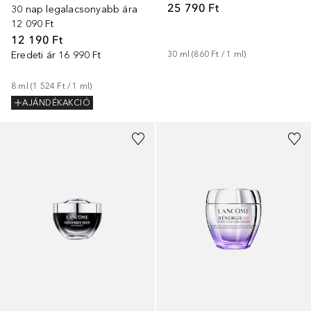
25 790 Ft
30 nap legalacsonyabb ára
12 090 Ft
12 190 Ft
Eredeti ár
16 990 Ft
30
ml
 (
860 Ft
 / 
1
ml
)
8
ml
 (
1 524 Ft
 / 
1
ml
)
AJÁNDÉKAKCIÓ