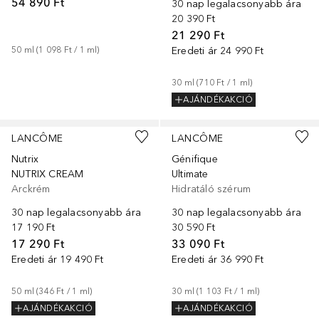
54 890 Ft
30 nap legalacsonyabb ára
20 390 Ft
21 290 Ft
50
ml
 (
1 098 Ft
 / 
1
ml
)
Eredeti ár
24 990 Ft
30
ml
 (
710 Ft
 / 
1
ml
)
AJÁNDÉKAKCIÓ
LANCÔME
LANCÔME
Nutrix
Génifique
NUTRIX CREAM
Ultimate
Arckrém
Hidratáló szérum
30 nap legalacsonyabb ára
30 nap legalacsonyabb ára
17 190 Ft
30 590 Ft
17 290 Ft
33 090 Ft
Eredeti ár
19 490 Ft
Eredeti ár
36 990 Ft
50
ml
 (
346 Ft
 / 
1
ml
)
30
ml
 (
1 103 Ft
 / 
1
ml
)
AJÁNDÉKAKCIÓ
AJÁNDÉKAKCIÓ