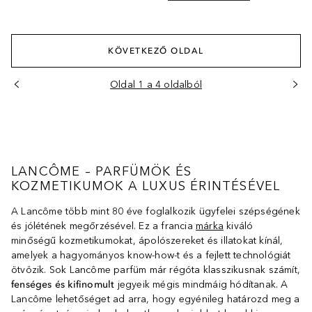
KÖVETKEZŐ OLDAL
Oldal 1 a 4 oldalból
LANCÔME – PARFÜMÖK ÉS
KOZMETIKUMOK A LUXUS ÉRINTÉSÉVEL
A Lancôme több mint 80 éve foglalkozik ügyfelei szépségének
és jólétének megőrzésével. Ez a francia
márka
kiváló
minőségű kozmetikumokat, ápolószereket és illatokat kínál,
amelyek a hagyományos know-how-t és a fejlett technológiát
ötvözik. Sok Lancôme parfüm már régóta klasszikusnak számít,
fenséges és kifinomult
jegyeik mégis mindmáig hódítanak. A
Lancôme lehetőséget ad arra, hogy egyénileg határozd meg a