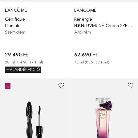
LANCÔME
LANCÔME
Génifique
Rénergie
Ultimate
H.P.N. UVMUNE Cream SPF50 Utántöltő
Szemkrém
Arckrém
29 490 Ft
62 690 Ft
20
ml
 (
1 474 Ft
 / 
1
ml
)
75
ml
 (
836 Ft
 / 
1
ml
)
AJÁNDÉKAKCIÓ
%