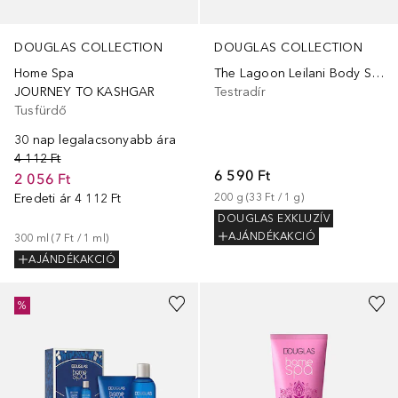
DOUGLAS COLLECTION
DOUGLAS COLLECTION
Home Spa
The Lagoon Leilani Body Scrub
JOURNEY TO KASHGAR
Testradír
Tusfürdő
30 nap legalacsonyabb ára
4 112 Ft
6 590 Ft
2 056 Ft
Eredeti ár
4 112 Ft
200
g
 (
33 Ft
 / 
1
g
)
DOUGLAS EXKLUZÍV
AJÁNDÉKAKCIÓ
300
ml
 (
7 Ft
 / 
1
ml
)
AJÁNDÉKAKCIÓ
%