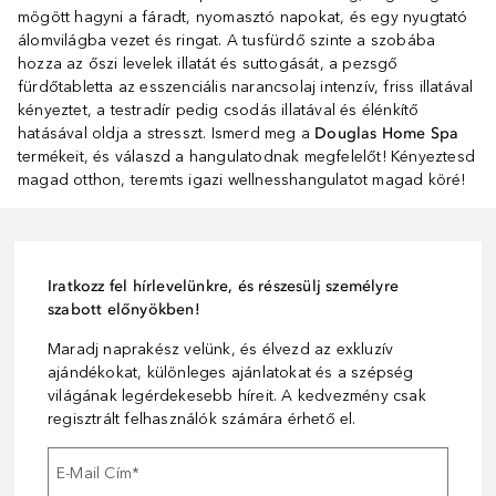
mögött hagyni a fáradt, nyomasztó napokat, és egy nyugtató
álomvilágba vezet és ringat. A tusfürdő szinte a szobába
hozza az őszi levelek illatát és suttogását, a pezsgő
fürdőtabletta az esszenciális narancsolaj intenzív, friss illatával
kényeztet, a testradír pedig csodás illatával és élénkítő
hatásával oldja a stresszt. Ismerd meg a
Douglas Home Spa
termékeit, és válaszd a hangulatodnak megfelelőt! Kényeztesd
magad otthon, teremts igazi wellnesshangulatot magad köré!
Iratkozz fel hírlevelünkre, és részesülj személyre
szabott előnyökben!
Maradj naprakész velünk, és élvezd az exkluzív
ajándékokat, különleges ajánlatokat és a szépség
világának legérdekesebb híreit. A kedvezmény csak
regisztrált felhasználók számára érhető el.
E-Mail Cím
*