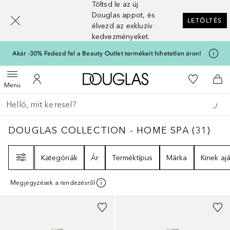
Töltsd le az új
[navigation.slideout.screenreader]
Douglas appot, és
LETÖLTÉS
élvezd az exkluzív
kedvezményeket.
Akár -30% Fedezd fel a Beauty Outlet termékeit hihetetlen áron!
A Douglas Főoldalra
A kívánság
Menü megnyitása
A fiókomhoz
Kos
Menü
Menj vissza
Keresés végrehajtása
DOUGLAS COLLECTION - HOME SPA
31
ER
DOUGLAS COLLECTION - HOME SPA
(
31
)
Szűrő
Kategóriák
Ár
Terméktípus
Márka
Kinek ajá
Megjegyzések a rendezésről