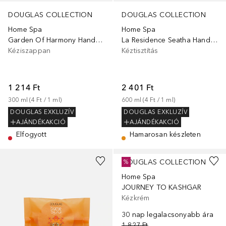
DOUGLAS COLLECTION
DOUGLAS COLLECTION
Home Spa
Home Spa
Garden Of Harmony Hand Wash
La Residence Seatha Hand Wash
Kéziszappan
Kéztisztítás
1 214 Ft
2 401 Ft
300
ml
 (
4 Ft
 / 
1
ml
)
600
ml
 (
4 Ft
 / 
1
ml
)
DOUGLAS EXKLUZÍV
DOUGLAS EXKLUZÍV
AJÁNDÉKAKCIÓ
AJÁNDÉKAKCIÓ
Elfogyott
Hamarosan készleten
DOUGLAS COLLECTION
%
Home Spa
JOURNEY TO KASHGAR
Kézkrém
30 nap legalacsonyabb ára
1 827 Ft