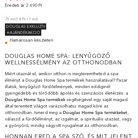
Eredeti ár
2 690 Ft
75
ml
 (
18 Ft
 / 
1
ml
)
DOUGLAS EXKLUZÍV
AJÁNDÉKAKCIÓ
Hamarosan készleten
DOUGLAS HOME SPA: LENYŰGÖZŐ
WELLNESSÉLMÉNY AZ OTTHONODBAN
Miért utaznál el, amikor otthon is megteremtheted a spa
élményt a Douglas Home Spa termékek használatával? Pazar
illatok, lenyűgöző fürdőélmények, minden eddiginél
gyengédebb és törődőbb ápolás és szenzációs életérzés: a
Douglas Home Spa termékek
segítségével egy saját magad
által teremtett világot varázsolhatsz magad köré az
otthonodban. Ismerd meg a
Douglas Home Spa termékeket
,
válaszd a fürdőélményt, az izgalmat, a spirituális utazást, vagy
a gyönyörű, mindig vágyott nyugalmat az otthonodban.
HONNAN ERED A SPA SZÓ, ÉS MIT JELENT