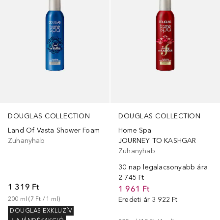
DOUGLAS COLLECTION
DOUGLAS COLLECTION
Land Of Vasta Shower Foam
Home Spa
Zuhanyhab
JOURNEY TO KASHGAR
Zuhanyhab
30 nap legalacsonyabb ára
2 745 Ft
1 319 Ft
1 961 Ft
200
ml
 (
7 Ft
 / 
1
ml
)
Eredeti ár
3 922 Ft
DOUGLAS EXKLUZÍV