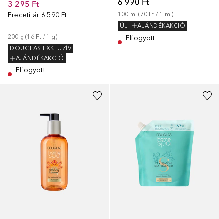
6 990 Ft
3 295 Ft
Eredeti ár
6 590 Ft
100
ml
 (
70 Ft
 / 
1
ml
)
ÚJ
AJÁNDÉKAKCIÓ
200
g
 (
16 Ft
 / 
1
g
)
Elfogyott
DOUGLAS EXKLUZÍV
AJÁNDÉKAKCIÓ
Elfogyott