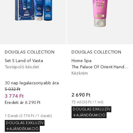
DOUGLAS COLLECTION
DOUGLAS COLLECTION
Set S Land of Vasta
Home Spa
Testápoló készlet
The Palace Of Orient Hand Cream
Kézkrém
30 nap legalacsonyabb ára
5 032 Ft
2 690 Ft
3 774 Ft
Eredeti ár
6 290 Ft
75
ml
 (
36 Ft
 / 
1
ml
)
DOUGLAS EXKLUZÍV
AJÁNDÉKAKCIÓ
1
Darab
 (
3 774 Ft
 / 
1
darab
)
DOUGLAS EXKLUZÍV
AJÁNDÉKAKCIÓ