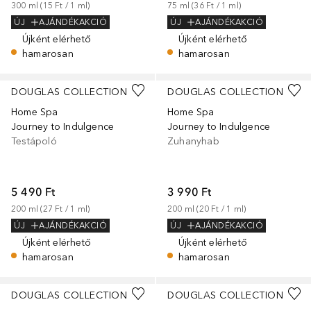
300
ml
 (
15 Ft
 / 
1
ml
)
75
ml
 (
36 Ft
 / 
1
ml
)
ÚJ
AJÁNDÉKAKCIÓ
ÚJ
AJÁNDÉKAKCIÓ
Újként elérhető
Újként elérhető
hamarosan
hamarosan
DOUGLAS COLLECTION
DOUGLAS COLLECTION
Home Spa
Home Spa
Journey to Indulgence
Journey to Indulgence
Testápoló
Zuhanyhab
5 490 Ft
3 990 Ft
200
ml
 (
27 Ft
 / 
1
ml
)
200
ml
 (
20 Ft
 / 
1
ml
)
ÚJ
AJÁNDÉKAKCIÓ
ÚJ
AJÁNDÉKAKCIÓ
Újként elérhető
Újként elérhető
hamarosan
hamarosan
DOUGLAS COLLECTION
DOUGLAS COLLECTION