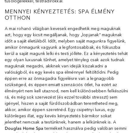
tusológélekkel, testradírokkal.
MENNYEI KÉNYEZTETÉS: SPA ÉLMÉNY
OTTHON
A mai rohanó világban kevesek engedhetik meg maguknak
azt, hogy egy kicsit megálljanak, hogy „lopjanak” maguknak
időt a saját életükből. Időt, melyben saját magunkra figyelünk,
amikor önmagunk vagyunk a legfontosabbak, és fókuszba
kerül a saját magunk lelki és testi jólléte. Ez a kényeztetés tehát
egy olyan luxusnak tűnhet, amelyet tényleg csak azok tudnak
maguknak megadni, akiknek van idejük kiszakadni a
valóságból, és egy kevés spa élménnyel feltöltődni. Pedig
éppen erre az önmagadra figyelésre van a legnagyobb
szükséged, és éppen emiatt szenzációs ötlet, ha ezért az
élményért nem kell utaznod, nem kell különösebben felkészülni
rá, és még sok szervezést (és ezzel további stresszt) sem
igényel, hiszen a saját fürdőszobádban teremtheted meg,
akkor, amikor éppen szeretnéd. Egy csipetnyi luxus, egy
különleges illat, egy kevés kényeztetés bármikor sokat
jelenthet nemcsak a testünknek, hanem a lelkünknek is. A
Douglas Home Spa
termékeit használva pedig valóban semmi