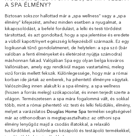
A SPA ÉLMÉNY?
Biztosan sokszor hallottad már a „spa wellness” vagy a „spa
élmény” kifejezést, amihez minden esetben a nyugalmat, a
kikapcsolódást, a befelé fordulást, a lelki és testi törődést
társítottad, és azt gondoltad, hogy a spa jelentése és eredete
a vízből kapott/nyert egészség kifejezésből származik. Ez egy
logikusnak tűnő gondolatmenet, de helytelen: a spa szó (bár
valóban a fenti élményeket és életérzést nyújtja számodra)
máshonnan fakad. Valójában Spa egy olyan belga kisváros
Vallóniában, amely egy rendkívül magas vastartalmú, meleg
vizű forrás mellett fekszik. Különlegessége, hogy már a római
korban ide jártak az emberek, ha pihentető élményre vágytak.
Valószínűleg innen alakult ki a spa élmény, a spa wellness
(hiszen a forrás meleg) szókapcsolat, és innen terjedt szerte a
világon. Természetesen a spa mára fogalommá vált, és sokkal
több, mint a római pihentető víz: testi és lelki felüdülés, élmény,
melyet a varázslatos
Douglas Home Spa
termékei segítségével
már az otthonodban is megtapasztalhatsz: az otthoni spa
élmény lenyűgöz majd a csodás illatokkal, a relaxáló
tusfürdőkkel, a különleges kézápoló és testápoló termékekkel,