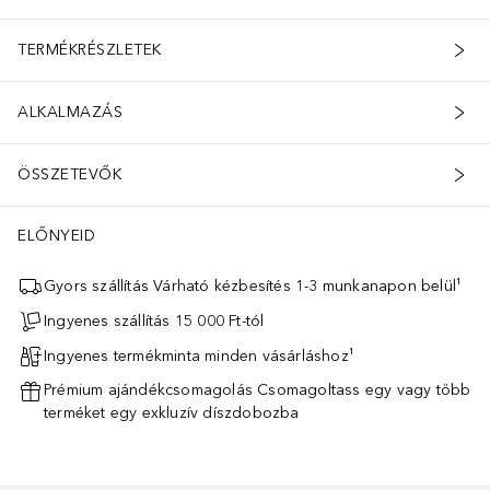
TERMÉKRÉSZLETEK
ALKALMAZÁS
ÖSSZETEVŐK
ELŐNYEID
Gyors szállítás Várható kézbesítés 1-3 munkanapon belül¹
Ingyenes szállítás 15 000 Ft-tól
Ingyenes termékminta minden vásárláshoz¹
Prémium ajándékcsomagolás Csomagoltass egy vagy több
terméket egy exkluzív díszdobozba