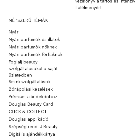
Kézikönyv a tartós és intenzív
illatélményért
NÉPSZERŰ TÉMÁK
Nyár
Nyári parfümök és illatok
Nyári parfümök nőknek
Nyári parfümök férfiaknak
Foglalj beauty
szolgáltatásokat a saját
üzletedben
Sminkszolgáltatások
Bőrápolási kezelések
Prémium ajándékdoboz
Douglas Beauty Card
CLICK & COLLECT
Douglas applikáció
Szépségtrend: J-Beauty
Digitális ajándékkártya