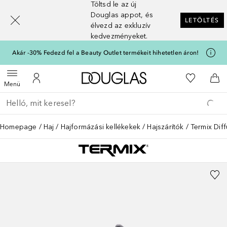
Töltsd le az új
[navigation.slideout.screenreader]
Douglas appot, és
LETÖLTÉS
élvezd az exkluzív
kedvezményeket.
Akár -30% Fedezd fel a Beauty Outlet termékeit hihetetlen áron!
A Douglas Főoldalra
A kívánság
Menü megnyitása
A fiókomhoz
Kos
Menü
Menj vissza
Keresés végrehajtása
Homepage
Haj
Hajformázási kellékekek
Hajszárítók
Termix Dif