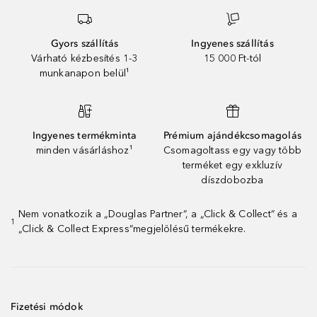
Gyors szállítás
Ingyenes szállítás
Várható kézbesítés 1-3
15 000 Ft-tól
munkanapon belül¹
Ingyenes termékminta
Prémium ajándékcsomagolás
minden vásárláshoz¹
Csomagoltass egy vagy több
terméket egy exkluzív
díszdobozba
Nem vonatkozik a „Douglas Partner”, a „Click & Collect” és a
1
„Click & Collect Express”megjelölésű termékekre.
Fizetési módok