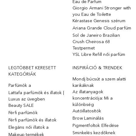
Eau de Parfum
Giorgio Armani Stronger with
you Eau de Toilette
Kérastase Genesis szérum
Ariana Grande Cloud parfüm
Sol de Janeiro Brazilian
Crush Cheirosa 68
Testpermet
YSL Libre Refill női parfüm
LEGTÖBBET KERESETT
INSPIRÁCIÓ & TRENDEK
KATEGÓRIÁK
Mondj búcsút a szem alatti
Parfümök ️a
karikáknak
Az illatanyagok
Lattafa parfümök és illatok |
koncentrációja: Mi a
Luxus az üvegben
különbség
Beauty SALE
Autóillatosítók
Férfi parfümök
Brow Laminálás
Férfi parfümök és illatok
Pigmentfoltok Elfedése
Elegáns női illatok ️a
Sminkelés kezdőknek
Makeup termékek