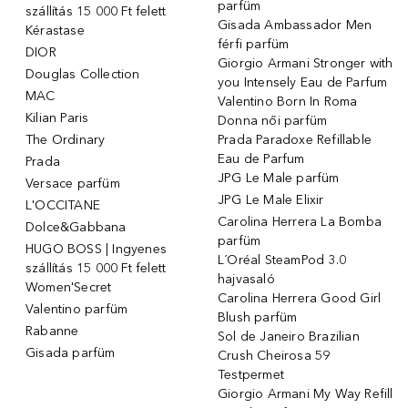
parfüm
szállítás 15 000 Ft felett
Gisada Ambassador Men
Kérastase
férfi parfüm
DIOR
Giorgio Armani Stronger with
Douglas Collection
you Intensely Eau de Parfum
MAC
Valentino Born In Roma
Kilian Paris
Donna női parfüm
The Ordinary
Prada Paradoxe Refillable
Eau de Parfum
Prada
JPG Le Male parfüm
Versace parfüm
JPG Le Male Elixir
L'OCCITANE
Carolina Herrera La Bomba
Dolce&Gabbana
parfüm
HUGO BOSS | Ingyenes
L´Oréal SteamPod 3.0
szállítás 15 000 Ft felett
hajvasaló
Women'Secret
Carolina Herrera Good Girl
Valentino parfüm
Blush parfüm
Rabanne
Sol de Janeiro Brazilian
Gisada parfüm
Crush Cheirosa 59
Testpermet
Giorgio Armani My Way Refill