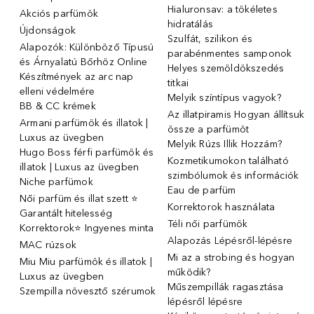
Hialuronsav: a tökéletes
Akciós parfümök
hidratálás
Újdonságok
Szulfát, szilikon és
Alapozók: Különböző Típusú
parabénmentes samponok
és Árnyalatú Bőrhöz Online
Helyes szemöldökszedés
Készítmények az arc nap
titkai
elleni védelmére
Melyik színtípus vagyok?
BB & CC krémek
Az illatpiramis Hogyan állítsuk
Armani parfümök és illatok |
össze a parfümöt
Luxus az üvegben
Melyik Rúzs Illik Hozzám?
Hugo Boss férfi parfümök és
Kozmetikumokon található
illatok | Luxus az üvegben
szimbólumok és információk
Niche parfümok
Eau de parfüm
Női parfüm és illat szett ⭐
Korrektorok használata
Garantált hitelesség
Téli női parfümök
Korrektorok⭐ Ingyenes minta
Alapozás Lépésről-lépésre
MAC rúzsok
Mi az a strobing és hogyan
Miu Miu parfümök és illatok |
működik?
Luxus az üvegben
Műszempillák ragasztása
Szempilla növesztő szérumok
lépésről lépésre