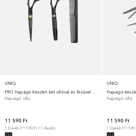
UNIQ
UNIQ
PRO Hajvágó Készlet: két ollóval és fésűvel – Tökéletes otthoni hajvágáshoz
Hajvágó készle
Hajvágó olló
Hajvágó olló
11 590 Ft
11 590 Ft
1
Darab
 (
11 590 Ft
 / 
1
darab
)
1
Darab
 (
11 590 
ÚJ
ÚJ