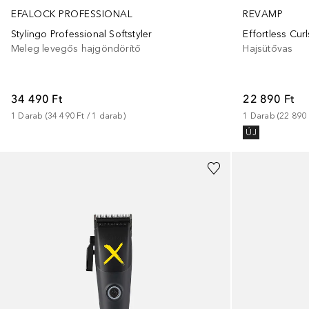
EFALOCK PROFESSIONAL
REVAMP
Stylingo Professional Softstyler
Meleg levegős hajgöndörítő
Hajsütővas
34 490 Ft
22 890 Ft
1
Darab
 (
34 490 Ft
 / 
1
darab
)
1
Darab
 (
22 890 
ÚJ