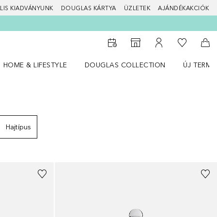
LIS KIADVÁNYUNK
DOUGLAS KÁRTYA
ÜZLETEK
AJÁNDÉKAKCIÓK
A kívánság
Az üzletkeresőhöz
A fiókomhoz
Kos
HOME & LIFESTYLE
DOUGLAS COLLECTION
ÚJ TERMÉ
Nyisd meg a(z) HOME & LIFESTYLE menüt
Nyisd meg a(z) Douglas Collection menüt
Nyisd meg 
Hajtípus