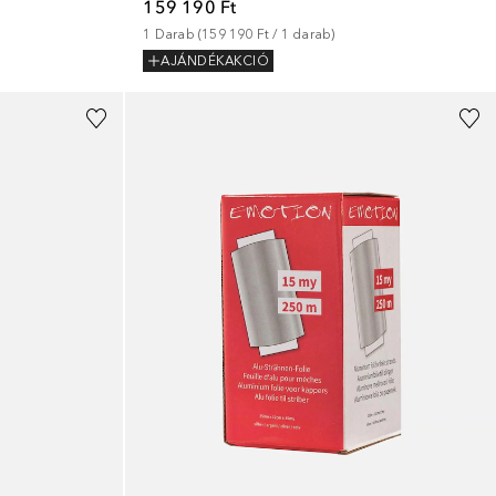
159 190 Ft
1
Darab
 (
159 190 Ft
 / 
1
darab
)
AJÁNDÉKAKCIÓ