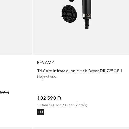
REVAMP
Tri-Care Infrared Ionic Hair Dryer DR-7250-EU
Hajszárító
59 Ft
102 590 Ft
1
Darab
 (
102 590 Ft
 / 
1
darab
)
ÚJ