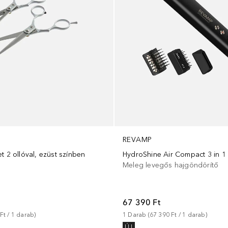
REVAMP
t 2 ollóval, ezüst színben
Meleg levegős hajgöndörítő
67 390 Ft
Ft
 / 
1
darab
)
1
Darab
 (
67 390 Ft
 / 
1
darab
)
ÚJ