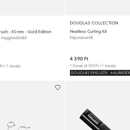
DOUGLAS COLLECTION
Heatless Curling Kit
rush - 40 mm - Gold Edition
Hajcsavarók
 hajgöndörítő
4 390 Ft
1
Darab
 (
4 390 Ft
 / 
1
darab
)
Ft
 / 
1
darab
)
DOUGLAS EXKLUZÍV
AJÁNDÉ