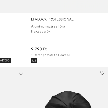
EFALOCK PROFESSIONAL
Alumíniumszálas fólia
Hajcsavarók
9 790 Ft
1
Darab
 (
9 790 Ft
 / 
1
darab
)
KAKCIÓ
ÚJ