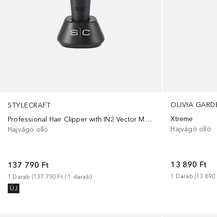
OLIVIA GARD
STYLECRAFT
Xtreme
Professional Hair Clipper with IN2 Vector Motor Instinct-X Clipper
Hajvágó olló
Hajvágó olló
13 890 Ft
137 790 Ft
1
Darab
 (
13 890 
1
Darab
 (
137 790 Ft
 / 
1
darab
)
ÚJ