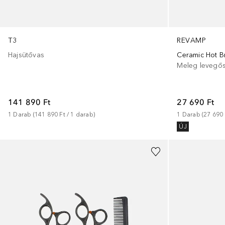
T3
REVAMP
Hajsütővas
Ceramic Hot B
Meleg levegős
141 890 Ft
27 690 Ft
1
Darab
 (
141 890 Ft
 / 
1
darab
)
1
Darab
 (
27 690 
ÚJ