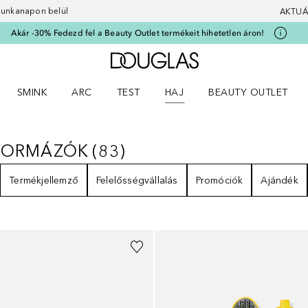
 munkanapon belül
AKTUÁ
Akár -30% Fedezd fel a Beauty Outlet termékeit hihetetlen áron!
A Douglas Főoldalra
SMINK
ARC
TEST
HAJ
BEAUTY OUTLET
nüt
z) Parfümök menüt
Nyisd meg a(z) Smink menüt
Nyisd meg a(z) Arc menüt
Nyisd meg a(z) Test menüt
Nyisd meg a(z) Haj menüt
JFORMÁZÓK
(
83
)
AJFORMÁZÓK
83
EREDMÉNYEK
Termékjellemző
Felelősségvállalás
Promóciók
Ajándék