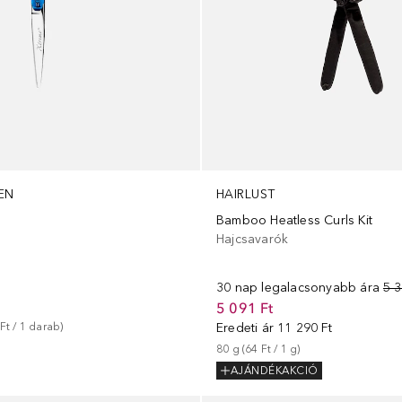
EN
HAIRLUST
Bamboo Heatless Curls Kit
Hajcsavarók
30 nap legalacsonyabb ára
5 3
5 091 Ft
Ft
 / 
1
darab
)
Eredeti ár
11 290 Ft
80
g
 (
64 Ft
 / 
1
g
)
AJÁNDÉKAKCIÓ