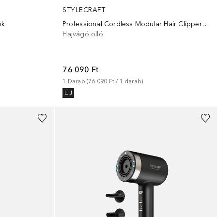
STYLECRAFT
ók
Professional Cordless Modular Hair Clipper with Super-Torque Motor Rebel
Hajvágó olló
76 090 Ft
1
Darab
 (
76 090 Ft
 / 
1
darab
)
ÚJ