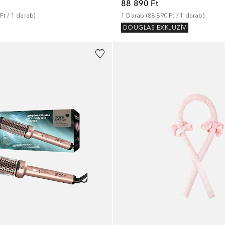
88 890 Ft
Ft
 / 
1
darab
)
1
Darab
 (
88 890 Ft
 / 
1
darab
)
DOUGLAS EXKLUZÍV