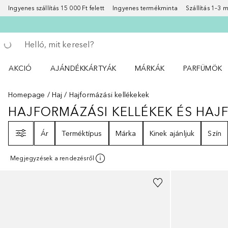
Ingyenes szállítás 15 000 Ft felett
Ingyenes termékminta
Szállítás 1–3
Menj vissza
Keresés végrehajtása
AKCIÓ
AJÁNDÉKKÁRTYÁK
MÁRKÁK
PARFÜMÖK
Nyisd meg a(z) Akció menüt
Nyisd meg a(z) MÁRKÁK me
Nyisd meg a(
Homepage
Haj
Hajformázási kellékekek
HAJFORMÁZÁSI KELLÉKEK ÉS HA
HAJFORMÁZÁSI KELLÉKEK ÉS H
Szűrő
Ár
Terméktípus
Márka
Kinek ajánljuk
Szín
Megjegyzések a rendezésről