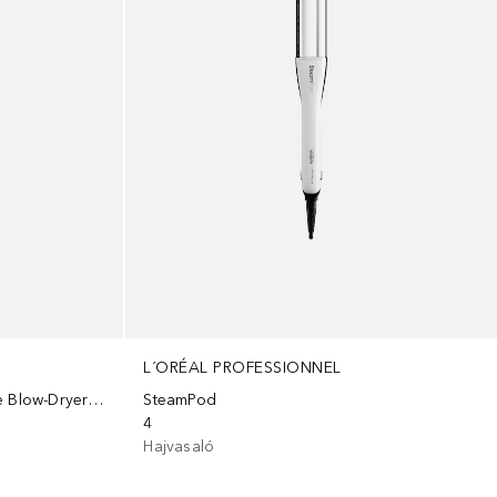
L´ORÉAL PROFESSIONNEL
The Triple Shot Interchangeable Blow-Dryer Brush
SteamPod
4
Hajvasaló