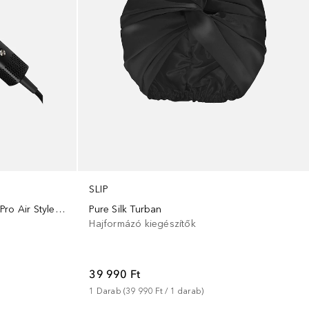
SLIP
Pure Silk Turban
HydroShine Air Compact 3 in 1 Pro Air Styler DR-2750-EU
Hajformázó kiegészítők
39 990 Ft
1
Darab
 (
39 990 Ft
 / 
1
darab
)