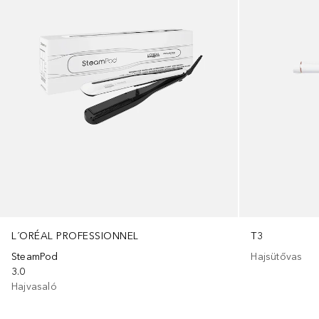
L´ORÉAL PROFESSIONNEL
T3
SteamPod
Hajsütővas
3.0
Hajvasaló