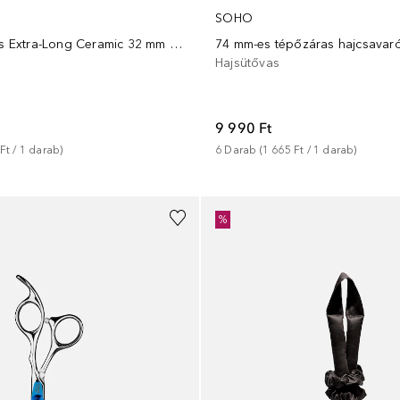
SOHO
Effortless Curls Extra-Long Ceramic 32 mm Tong TO-1250-EU
74 mm-es tépőzáras hajcsavar
Hajsütővas
9 990 Ft
Ft
 / 
1
darab
)
6
Darab
 (
1 665 Ft
 / 
1
darab
)
%