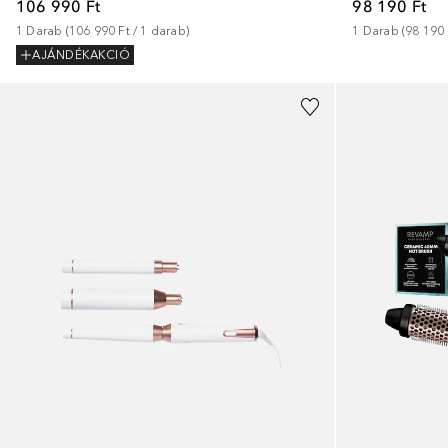
106 990 Ft
98 190 Ft
1
Darab
 (
106 990 Ft
 / 
1
darab
)
1
Darab
 (
98 190 
AJÁNDÉKAKCIÓ