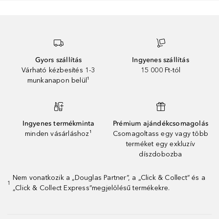
Gyors szállítás
Ingyenes szállítás
Várható kézbesítés 1-3
15 000 Ft-tól
munkanapon belül¹
Ingyenes termékminta
Prémium ajándékcsomagolás
minden vásárláshoz¹
Csomagoltass egy vagy több
terméket egy exkluzív
díszdobozba
Nem vonatkozik a „Douglas Partner”, a „Click & Collect” és a
1
„Click & Collect Express”megjelölésű termékekre.