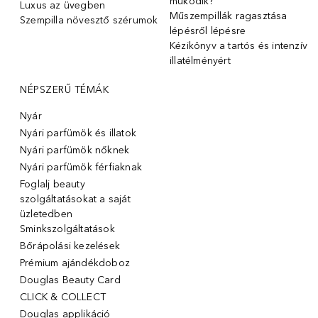
működik?
Luxus az üvegben
Műszempillák ragasztása
Szempilla növesztő szérumok
lépésről lépésre
Kézikönyv a tartós és intenzív
illatélményért
NÉPSZERŰ TÉMÁK
Nyár
Nyári parfümök és illatok
Nyári parfümök nőknek
Nyári parfümök férfiaknak
Foglalj beauty
szolgáltatásokat a saját
üzletedben
Sminkszolgáltatások
Bőrápolási kezelések
Prémium ajándékdoboz
Douglas Beauty Card
CLICK & COLLECT
Douglas applikáció