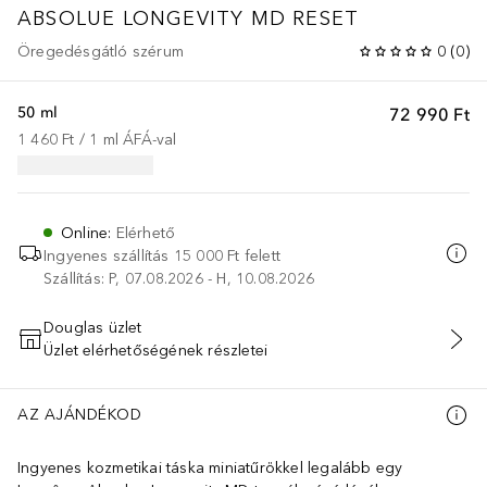
ABSOLUE LONGEVITY MD
RESET
Öregedésgátló szérum
0
(
0
)
50 ml
72 990 Ft
1 460 Ft
 / 
1
ml
ÁFÁ-val
Online
:
Elérhető
Ingyenes szállítás 15 000 Ft felett
Szállítás: P, 07.08.2026 - H, 10.08.2026
Douglas üzlet
Üzlet elérhetőségének részletei
KOSÁRBA HELYEZÉS
AZ AJÁNDÉKOD
Ingyenes kozmetikai táska miniatűrökkel legalább egy