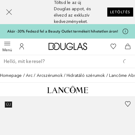
Töltsd le az új
[navigation.slideout.screenreader]
Douglas appot, és
LETÖLTÉS
élvezd az exkluzív
kedvezményeket.
Akár -30% Fedezd fel a Beauty Outlet termékeit hihetetlen áron!
A Douglas Főoldalra
A kívánság
Menü megnyitása
A fiókomhoz
Kos
Menü
Menj vissza
Keresés végrehajtása
Homepage
Arc
Arcszérumok
Hidratáló szérumok
Lancôme Abs
ÚJ