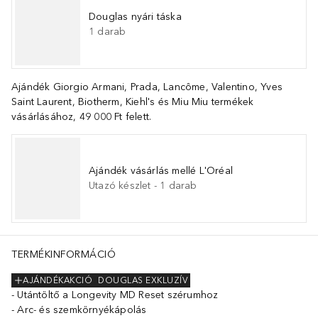
Douglas nyári táska
1
darab
Ajándék Giorgio Armani, Prada, Lancôme, Valentino, Yves
Saint Laurent, Biotherm, Kiehl's és Miu Miu termékek
vásárlásához, 49 000 Ft felett.
Ajándék vásárlás mellé L'Oréal
Utazó készlet
-
1
darab
TERMÉKINFORMÁCIÓ
AJÁNDÉKAKCIÓ
DOUGLAS EXKLUZÍV
Utántöltő a Longevity MD Reset szérumhoz
Arc- és szemkörnyékápolás