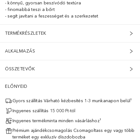
könnyű, gyorsan beszívódó textúra
finomabbá teszi a bőrt
segít javítani a feszességet és a szerkezetet
TERMÉKRÉSZLETEK
ALKALMAZÁS
ÖSSZETEVŐK
ELŐNYEID
Gyors szállítás Várható kézbesítés 1-3 munkanapon belül¹
Ingyenes szállítás 15 000 Ft-tól
Ingyenes termékminta minden vásárláshoz¹
Prémium ajándékcsomagolás Csomagoltass egy vagy több
terméket egy exkluzív díszdobozba