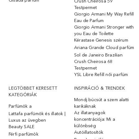
Gisada parfüm
Crush Cheirosa 59
Testpermet
Giorgio Armani My Way Refill
Eau de Parfum
Giorgio Armani Stronger with
you Eau de Toilette
Kérastase Genesis szérum
Ariana Grande Cloud parfüm
Sol de Janeiro Brazilian
Crush Cheirosa 68
Testpermet
YSL Libre Refill női parfüm
LEGTÖBBET KERESETT
INSPIRÁCIÓ & TRENDEK
KATEGÓRIÁK
Mondj búcsút a szem alatti
Parfümök ️a
karikáknak
Az illatanyagok
Lattafa parfümök és illatok |
koncentrációja: Mi a
Luxus az üvegben
különbség
Beauty SALE
Autóillatosítók
Férfi parfümök