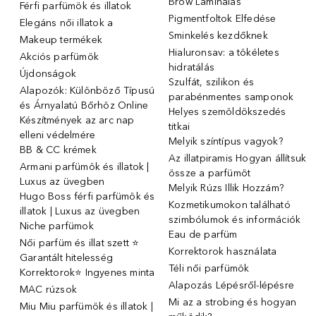
Brow Laminálás
Férfi parfümök és illatok
Pigmentfoltok Elfedése
Elegáns női illatok ️a
Sminkelés kezdőknek
Makeup termékek
Hialuronsav: a tökéletes
Akciós parfümök
hidratálás
Újdonságok
Szulfát, szilikon és
Alapozók: Különböző Típusú
parabénmentes samponok
és Árnyalatú Bőrhöz Online
Helyes szemöldökszedés
Készítmények az arc nap
titkai
elleni védelmére
Melyik színtípus vagyok?
BB & CC krémek
Az illatpiramis Hogyan állítsuk
Armani parfümök és illatok |
össze a parfümöt
Luxus az üvegben
Melyik Rúzs Illik Hozzám?
Hugo Boss férfi parfümök és
Kozmetikumokon található
illatok | Luxus az üvegben
szimbólumok és információk
Niche parfümok
Eau de parfüm
Női parfüm és illat szett ⭐
Korrektorok használata
Garantált hitelesség
Téli női parfümök
Korrektorok⭐ Ingyenes minta
Alapozás Lépésről-lépésre
MAC rúzsok
Mi az a strobing és hogyan
Miu Miu parfümök és illatok |