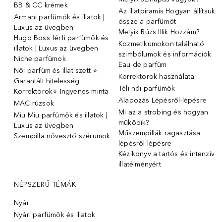
BB & CC krémek
Az illatpiramis Hogyan állítsuk
Armani parfümök és illatok |
össze a parfümöt
Luxus az üvegben
Melyik Rúzs Illik Hozzám?
Hugo Boss férfi parfümök és
Kozmetikumokon található
illatok | Luxus az üvegben
szimbólumok és információk
Niche parfümok
Eau de parfüm
Női parfüm és illat szett ⭐
Korrektorok használata
Garantált hitelesség
Téli női parfümök
Korrektorok⭐ Ingyenes minta
Alapozás Lépésről-lépésre
MAC rúzsok
Mi az a strobing és hogyan
Miu Miu parfümök és illatok |
működik?
Luxus az üvegben
Műszempillák ragasztása
Szempilla növesztő szérumok
lépésről lépésre
Kézikönyv a tartós és intenzív
illatélményért
NÉPSZERŰ TÉMÁK
Nyár
Nyári parfümök és illatok