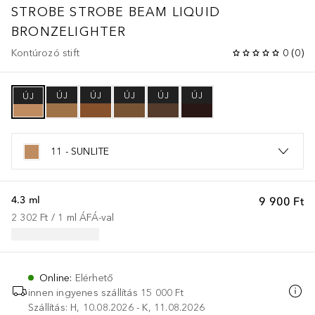
STROBE
STROBE BEAM LIQUID
BRONZELIGHTER
Kontúrozó stift
0
(
0
)
ÚJ
ÚJ
ÚJ
ÚJ
ÚJ
ÚJ
11 - SUNLITE
4.3 ml
9 900 Ft
2 302 Ft
 / 
1
ml
ÁFÁ-val
Online
:
Elérhető
innen ingyenes szállítás
15 000 Ft
Szállítás: H, 10.08.2026 - K, 11.08.2026