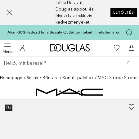
Töltsd le az új
[navigation.slideout.screenreader]
Douglas appot, és
LETÖLTÉS
élvezd az exkluzív
kedvezményeket.
Akár -30% Fedezd fel a Beauty Outlet termékeit hihetetlen áron!
A Douglas Főoldalra
A kívánság
Menü megnyitása
A fiókomhoz
Kos
Menü
Menj vissza
Keresés végrehajtása
Homepage
Smink
Bőr, arc
Kontúr paletták
MAC Strobe Strobe 
ÚJ