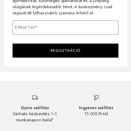
ajándékokat, különleges ajánlatokat és a szépség
világának legérdekesebb híreit. A kedvezmény csak
regisztrált felhasználók számára érhető el.
E-Mail Cím
*
REGISZTRÁCIÓ
Gyors szállítás
Ingyenes szállítás
Várható kézbesítés 1-3
15 000 Ft-tól
munkanapon belül¹