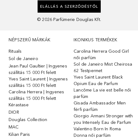
ELÁLLÁS A SZERZŐDÉSTŐL
©
2026
Parfümerie Douglas Kft.
NÉPSZERŰ MÁRKÁK
IKONIKUS TERMÉKEK
Rituals
Carolina Herrera Good Girl
női parfüm
Sol de Janeiro
Sol de Janeiro Mist Cheirosa
Jean Paul Gaultier | Ingyenes
62 Testpermet
szállítás 15 000 Ft felett
Yves Saint Laurent Black
Yves Saint Laurent | Ingyenes
Opium Eau de Parfum
szállítás 15 000 Ft felett
Lancôme La vie est belle női
Carolina Herrera | Ingyenes
parfüm
szállítás 15 000 Ft felett
Gisada Ambassador Men
Kérastase
férfi parfüm
DIOR
Giorgio Armani Stronger with
Douglas Collection
you Intensely Eau de Parfum
MAC
Valentino Born In Roma
Kilian Paris
Donna női parfüm