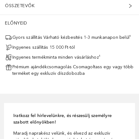
ÖSSZETEVŐK
ELŐNYEID
Gyors szállítás Várható kézbesítés 1-3 munkanapon belül¹
Ingyenes szállítás 15 000 Ft-tól
Ingyenes termékminta minden vásárláshoz¹
Prémium ajándékcsomagolás Csomagoltass egy vagy több
terméket egy exkluzív díszdobozba
Iratkozz fel hírlevelünkre, és részesülj személyre
szabott előnyökben!
Maradj naprakész velünk, és élvezd az exkluzív