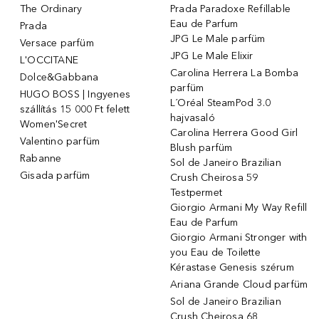
The Ordinary
Prada Paradoxe Refillable
Eau de Parfum
Prada
JPG Le Male parfüm
Versace parfüm
JPG Le Male Elixir
L'OCCITANE
Carolina Herrera La Bomba
Dolce&Gabbana
parfüm
HUGO BOSS | Ingyenes
L´Oréal SteamPod 3.0
szállítás 15 000 Ft felett
hajvasaló
Women'Secret
Carolina Herrera Good Girl
Valentino parfüm
Blush parfüm
Rabanne
Sol de Janeiro Brazilian
Gisada parfüm
Crush Cheirosa 59
Testpermet
Giorgio Armani My Way Refill
Eau de Parfum
Giorgio Armani Stronger with
you Eau de Toilette
Kérastase Genesis szérum
Ariana Grande Cloud parfüm
Sol de Janeiro Brazilian
Crush Cheirosa 68