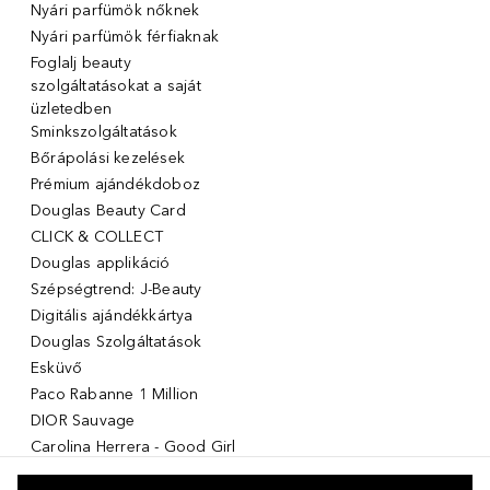
Nyári parfümök nőknek
Nyári parfümök férfiaknak
Foglalj beauty
szolgáltatásokat a saját
üzletedben
Sminkszolgáltatások
Bőrápolási kezelések
Prémium ajándékdoboz
Douglas Beauty Card
CLICK & COLLECT
Douglas applikáció
Szépségtrend: J-Beauty
Digitális ajándékkártya
Douglas Szolgáltatások
Esküvő
Paco Rabanne 1 Million
DIOR Sauvage
Carolina Herrera - Good Girl
Giorgio Armani Stronger with