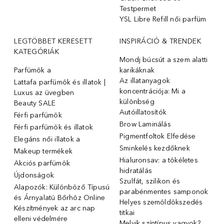
Testpermet
YSL Libre Refill női parfüm
LEGTÖBBET KERESETT
INSPIRÁCIÓ & TRENDEK
KATEGÓRIÁK
Mondj búcsút a szem alatti
Parfümök ️a
karikáknak
Az illatanyagok
Lattafa parfümök és illatok |
koncentrációja: Mi a
Luxus az üvegben
különbség
Beauty SALE
Autóillatosítók
Férfi parfümök
Brow Laminálás
Férfi parfümök és illatok
Pigmentfoltok Elfedése
Elegáns női illatok ️a
Sminkelés kezdőknek
Makeup termékek
Hialuronsav: a tökéletes
Akciós parfümök
hidratálás
Újdonságok
Szulfát, szilikon és
Alapozók: Különböző Típusú
parabénmentes samponok
és Árnyalatú Bőrhöz Online
Helyes szemöldökszedés
Készítmények az arc nap
titkai
elleni védelmére
Melyik színtípus vagyok?