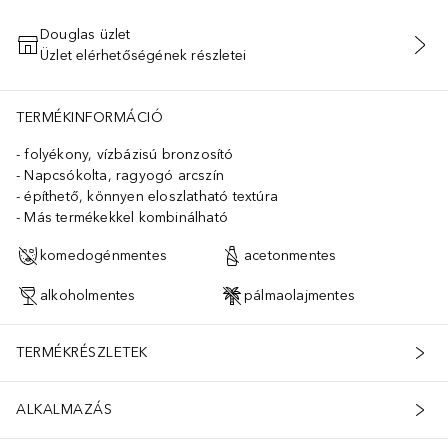
Douglas üzlet
Üzlet elérhetőségének részletei
KOSÁRBA HELYEZÉS
TERMÉKINFORMÁCIÓ
folyékony, vízbázisú bronzosító
Napcsókolta, ragyogó arcszín
építhető, könnyen eloszlatható textúra
Más termékekkel kombinálható
komedogénmentes
acetonmentes
alkoholmentes
pálmaolajmentes
TERMÉKRÉSZLETEK
ALKALMAZÁS