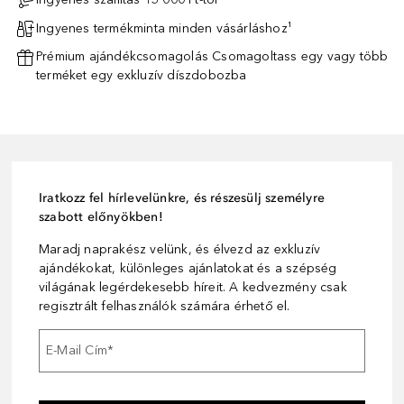
Ingyenes termékminta minden vásárláshoz¹
Prémium ajándékcsomagolás Csomagoltass egy vagy több
terméket egy exkluzív díszdobozba
Iratkozz fel hírlevelünkre, és részesülj személyre
szabott előnyökben!
Maradj naprakész velünk, és élvezd az exkluzív
ajándékokat, különleges ajánlatokat és a szépség
világának legérdekesebb híreit. A kedvezmény csak
regisztrált felhasználók számára érhető el.
E-Mail Cím
*