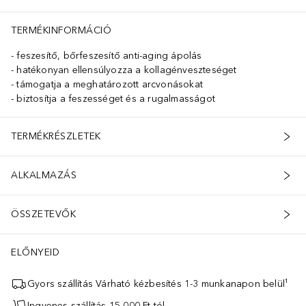
TERMÉKINFORMÁCIÓ
feszesítő, bőrfeszesítő anti-aging ápolás
hatékonyan ellensúlyozza a kollagénveszteséget
támogatja a meghatározott arcvonásokat
biztosítja a feszességet és a rugalmasságot
TERMÉKRÉSZLETEK
ALKALMAZÁS
ÖSSZETEVŐK
ELŐNYEID
Gyors szállítás Várható kézbesítés 1-3 munkanapon belül¹
Ingyenes szállítás 15 000 Ft-tól