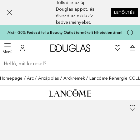
Töltsd le az új
[navigation.slideout.screenreader]
Douglas appot, és
LETÖLTÉS
élvezd az exkluzív
kedvezményeket.
Akár -30% Fedezd fel a Beauty Outlet termékeit hihetetlen áron!
A Douglas Főoldalra
A kívánság
Menü megnyitása
A fiókomhoz
Kos
Menü
Menj vissza
Keresés végrehajtása
Homepage
Arc
Arcápolás
Arckrémek
Lancôme Rénergie COL