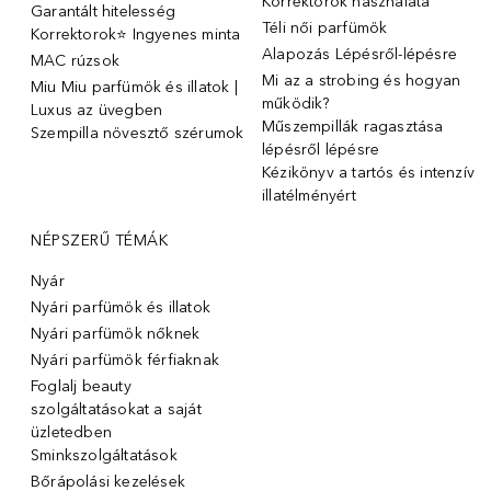
Korrektorok használata
Garantált hitelesség
Téli női parfümök
Korrektorok⭐ Ingyenes minta
Alapozás Lépésről-lépésre
MAC rúzsok
Mi az a strobing és hogyan
Miu Miu parfümök és illatok |
működik?
Luxus az üvegben
Műszempillák ragasztása
Szempilla növesztő szérumok
lépésről lépésre
Kézikönyv a tartós és intenzív
illatélményért
NÉPSZERŰ TÉMÁK
Nyár
Nyári parfümök és illatok
Nyári parfümök nőknek
Nyári parfümök férfiaknak
Foglalj beauty
szolgáltatásokat a saját
üzletedben
Sminkszolgáltatások
Bőrápolási kezelések