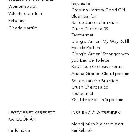
szállítás 15 000 Ft felett
hajvasaló
Women'Secret
Carolina Herrera Good Girl
Valentino parfüm
Blush parfüm
Rabanne
Sol de Janeiro Brazilian
Gisada parfüm
Crush Cheirosa 59
Testpermet
Giorgio Armani My Way Refill
Eau de Parfum
Giorgio Armani Stronger with
you Eau de Toilette
Kérastase Genesis szérum
Ariana Grande Cloud parfüm
Sol de Janeiro Brazilian
Crush Cheirosa 68
Testpermet
YSL Libre Refill női parfüm
LEGTÖBBET KERESETT
INSPIRÁCIÓ & TRENDEK
KATEGÓRIÁK
Mondj búcsút a szem alatti
Parfümök ️a
karikáknak