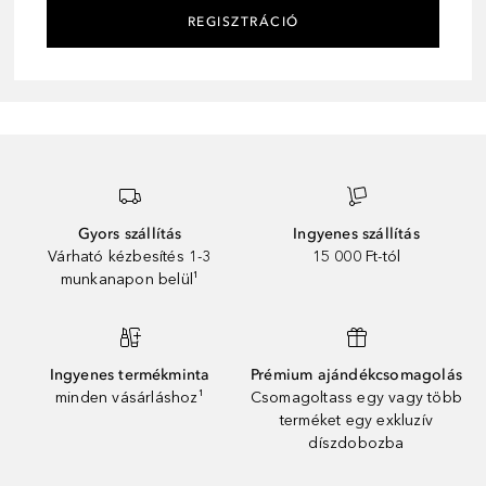
REGISZTRÁCIÓ
Gyors szállítás
Ingyenes szállítás
Várható kézbesítés 1-3
15 000 Ft-tól
munkanapon belül¹
Ingyenes termékminta
Prémium ajándékcsomagolás
minden vásárláshoz¹
Csomagoltass egy vagy több
terméket egy exkluzív
díszdobozba