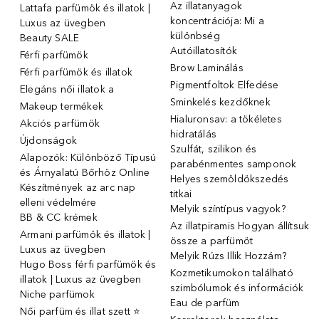
Az illatanyagok
Lattafa parfümök és illatok |
koncentrációja: Mi a
Luxus az üvegben
különbség
Beauty SALE
Autóillatosítók
Férfi parfümök
Brow Laminálás
Férfi parfümök és illatok
Pigmentfoltok Elfedése
Elegáns női illatok ️a
Sminkelés kezdőknek
Makeup termékek
Hialuronsav: a tökéletes
Akciós parfümök
hidratálás
Újdonságok
Szulfát, szilikon és
Alapozók: Különböző Típusú
parabénmentes samponok
és Árnyalatú Bőrhöz Online
Helyes szemöldökszedés
Készítmények az arc nap
titkai
elleni védelmére
Melyik színtípus vagyok?
BB & CC krémek
Az illatpiramis Hogyan állítsuk
Armani parfümök és illatok |
össze a parfümöt
Luxus az üvegben
Melyik Rúzs Illik Hozzám?
Hugo Boss férfi parfümök és
Kozmetikumokon található
illatok | Luxus az üvegben
szimbólumok és információk
Niche parfümok
Eau de parfüm
Női parfüm és illat szett ⭐