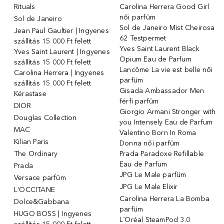
Rituals
Carolina Herrera Good Girl
női parfüm
Sol de Janeiro
Sol de Janeiro Mist Cheirosa
Jean Paul Gaultier | Ingyenes
62 Testpermet
szállítás 15 000 Ft felett
Yves Saint Laurent Black
Yves Saint Laurent | Ingyenes
Opium Eau de Parfum
szállítás 15 000 Ft felett
Lancôme La vie est belle női
Carolina Herrera | Ingyenes
parfüm
szállítás 15 000 Ft felett
Gisada Ambassador Men
Kérastase
férfi parfüm
DIOR
Giorgio Armani Stronger with
Douglas Collection
you Intensely Eau de Parfum
MAC
Valentino Born In Roma
Kilian Paris
Donna női parfüm
The Ordinary
Prada Paradoxe Refillable
Eau de Parfum
Prada
JPG Le Male parfüm
Versace parfüm
JPG Le Male Elixir
L'OCCITANE
Carolina Herrera La Bomba
Dolce&Gabbana
parfüm
HUGO BOSS | Ingyenes
L´Oréal SteamPod 3.0