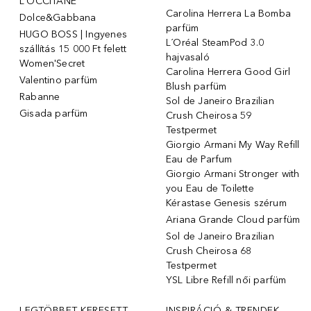
L'OCCITANE
Carolina Herrera La Bomba
Dolce&Gabbana
parfüm
HUGO BOSS | Ingyenes
L´Oréal SteamPod 3.0
szállítás 15 000 Ft felett
hajvasaló
Women'Secret
Carolina Herrera Good Girl
Valentino parfüm
Blush parfüm
Rabanne
Sol de Janeiro Brazilian
Gisada parfüm
Crush Cheirosa 59
Testpermet
Giorgio Armani My Way Refill
Eau de Parfum
Giorgio Armani Stronger with
you Eau de Toilette
Kérastase Genesis szérum
Ariana Grande Cloud parfüm
Sol de Janeiro Brazilian
Crush Cheirosa 68
Testpermet
YSL Libre Refill női parfüm
LEGTÖBBET KERESETT
INSPIRÁCIÓ & TRENDEK