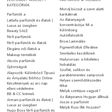
KATEGÓRIÁK
Mondj búcsút a szem alatti
Parfümök ️a
karikáknak
Az illatanyagok
Lattafa parfümök és illatok |
koncentrációja: Mi a
Luxus az üvegben
különbség
Beauty SALE
Autóillatosítók
Férfi parfümök
Brow Laminálás
Férfi parfümök és illatok
Pigmentfoltok Elfedése
Elegáns női illatok ️a
Sminkelés kezdőknek
Makeup termékek
Hialuronsav: a tökéletes
Akciós parfümök
hidratálás
Újdonságok
Szulfát, szilikon és
Alapozók: Különböző Típusú
parabénmentes samponok
és Árnyalatú Bőrhöz Online
Helyes szemöldökszedés
Készítmények az arc nap
titkai
elleni védelmére
Melyik színtípus vagyok?
BB & CC krémek
Az illatpiramis Hogyan állítsuk
Armani parfümök és illatok |
össze a parfümöt
Luxus az üvegben
Melyik Rúzs Illik Hozzám?
Hugo Boss férfi parfümök és