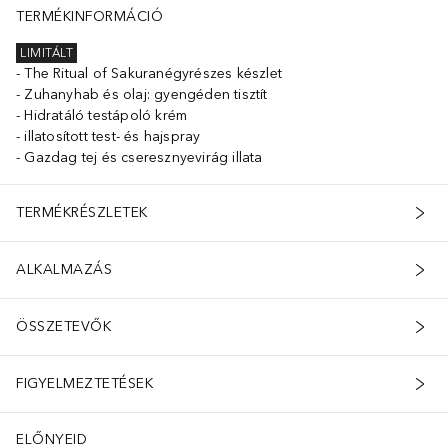
TERMÉKINFORMÁCIÓ
LIMITÁLT
The Ritual of Sakuranégyrészes készlet
Zuhanyhab és olaj: gyengéden tisztít
Hidratáló testápoló krém
illatosított test- és hajspray
Gazdag tej és cseresznyevirág illata
TERMÉKRÉSZLETEK
ALKALMAZÁS
ÖSSZETEVŐK
FIGYELMEZTETÉSEK
ELŐNYEID