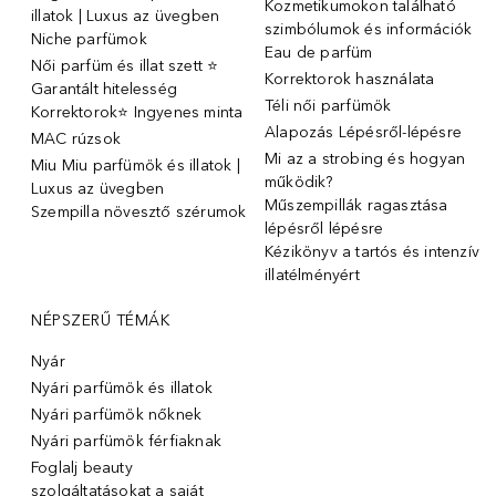
Kozmetikumokon található
illatok | Luxus az üvegben
szimbólumok és információk
Niche parfümok
Eau de parfüm
Női parfüm és illat szett ⭐
Korrektorok használata
Garantált hitelesség
Téli női parfümök
Korrektorok⭐ Ingyenes minta
Alapozás Lépésről-lépésre
MAC rúzsok
Mi az a strobing és hogyan
Miu Miu parfümök és illatok |
működik?
Luxus az üvegben
Műszempillák ragasztása
Szempilla növesztő szérumok
lépésről lépésre
Kézikönyv a tartós és intenzív
illatélményért
NÉPSZERŰ TÉMÁK
Nyár
Nyári parfümök és illatok
Nyári parfümök nőknek
Nyári parfümök férfiaknak
Foglalj beauty
szolgáltatásokat a saját