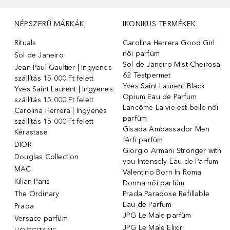
NÉPSZERŰ MÁRKÁK
IKONIKUS TERMÉKEK
Rituals
Carolina Herrera Good Girl
női parfüm
Sol de Janeiro
Sol de Janeiro Mist Cheirosa
Jean Paul Gaultier | Ingyenes
62 Testpermet
szállítás 15 000 Ft felett
Yves Saint Laurent Black
Yves Saint Laurent | Ingyenes
Opium Eau de Parfum
szállítás 15 000 Ft felett
Lancôme La vie est belle női
Carolina Herrera | Ingyenes
parfüm
szállítás 15 000 Ft felett
Gisada Ambassador Men
Kérastase
férfi parfüm
DIOR
Giorgio Armani Stronger with
Douglas Collection
you Intensely Eau de Parfum
MAC
Valentino Born In Roma
Kilian Paris
Donna női parfüm
The Ordinary
Prada Paradoxe Refillable
Eau de Parfum
Prada
JPG Le Male parfüm
Versace parfüm
JPG Le Male Elixir