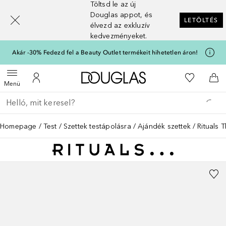
Töltsd le az új
[navigation.slideout.screenreader]
Douglas appot, és
LETÖLTÉS
élvezd az exkluzív
kedvezményeket.
Akár -30% Fedezd fel a Beauty Outlet termékeit hihetetlen áron!
A Douglas Főoldalra
A kívánság
Menü megnyitása
A fiókomhoz
Kos
Menü
Menj vissza
Keresés végrehajtása
Homepage
Test
Szettek testápolásra
Ajándék szettek
Rituals T