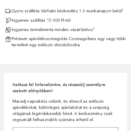
Gyors szállítás Várható kézbesítés 1-3 munkanapon belül¹
Ingyenes szállítás 15 000 Ft-tól
Ingyenes termékminta minden vásárláshoz¹
Prémium ajándékcsomagolás Csomagoltass egy vagy több
terméket egy exkluzív díszdobozba
Iratkozz fel hírlevelünkre, és részesülj személyre
szabott előnyökben!
Maradj naprakész velünk, és élvezd az exkluzív
ajándékokat, különleges ajánlatokat és a szépség
világának legérdekesebb híreit. A kedvezmény csak
regisztrált felhasználók számára érhető el.