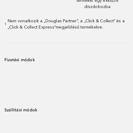
terméket egy exkluzív
díszdobozba
Nem vonatkozik a „Douglas Partner”, a „Click & Collect” és a
1
„Click & Collect Express”megjelölésű termékekre.
Fizetési módok
Szállítási módok