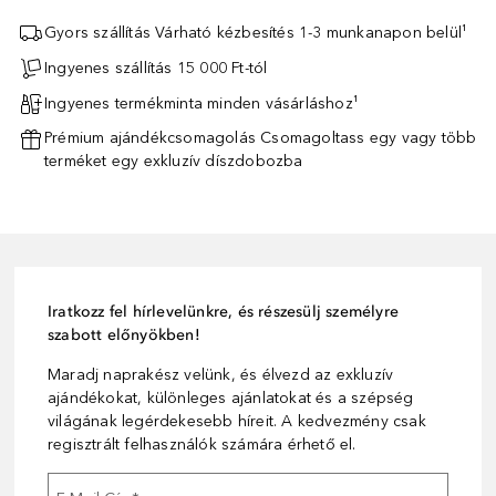
Gyors szállítás Várható kézbesítés 1-3 munkanapon belül¹
Ingyenes szállítás 15 000 Ft-tól
Ingyenes termékminta minden vásárláshoz¹
Prémium ajándékcsomagolás Csomagoltass egy vagy több
terméket egy exkluzív díszdobozba
Iratkozz fel hírlevelünkre, és részesülj személyre
szabott előnyökben!
Maradj naprakész velünk, és élvezd az exkluzív
ajándékokat, különleges ajánlatokat és a szépség
világának legérdekesebb híreit. A kedvezmény csak
regisztrált felhasználók számára érhető el.