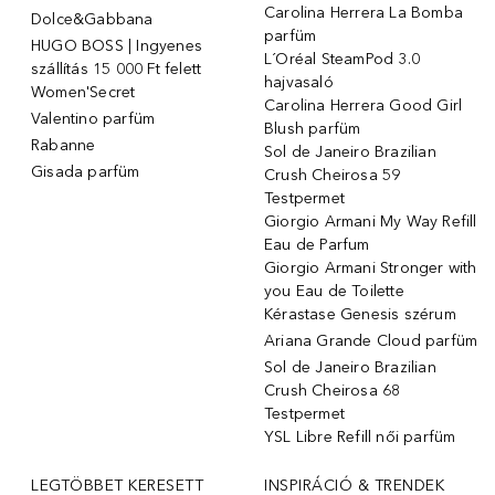
Carolina Herrera La Bomba
Dolce&Gabbana
parfüm
HUGO BOSS | Ingyenes
L´Oréal SteamPod 3.0
szállítás 15 000 Ft felett
hajvasaló
Women'Secret
Carolina Herrera Good Girl
Valentino parfüm
Blush parfüm
Rabanne
Sol de Janeiro Brazilian
Gisada parfüm
Crush Cheirosa 59
Testpermet
Giorgio Armani My Way Refill
Eau de Parfum
Giorgio Armani Stronger with
you Eau de Toilette
Kérastase Genesis szérum
Ariana Grande Cloud parfüm
Sol de Janeiro Brazilian
Crush Cheirosa 68
Testpermet
YSL Libre Refill női parfüm
LEGTÖBBET KERESETT
INSPIRÁCIÓ & TRENDEK