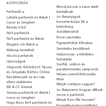
KATEGÓRIÁK
Mondj búcsút a szem alatti
Parfümök ️a
karikáknak
Az illatanyagok
Lattafa parfümök és illatok |
koncentrációja: Mi a
Luxus az üvegben
különbség
Beauty SALE
Autóillatosítók
Férfi parfümök
Brow Laminálás
Férfi parfümök és illatok
Pigmentfoltok Elfedése
Elegáns női illatok ️a
Sminkelés kezdőknek
Makeup termékek
Hialuronsav: a tökéletes
Akciós parfümök
hidratálás
Újdonságok
Szulfát, szilikon és
Alapozók: Különböző Típusú
parabénmentes samponok
és Árnyalatú Bőrhöz Online
Helyes szemöldökszedés
Készítmények az arc nap
titkai
elleni védelmére
Melyik színtípus vagyok?
BB & CC krémek
Az illatpiramis Hogyan állítsuk
Armani parfümök és illatok |
össze a parfümöt
Luxus az üvegben
Melyik Rúzs Illik Hozzám?
Hugo Boss férfi parfümök és
Kozmetikumokon található