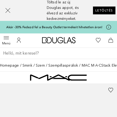
Töltsd le az új
[navigation.slideout.screenreader]
Douglas appot, és
LETÖLTÉS
élvezd az exkluzív
kedvezményeket.
Akár -30% Fedezd fel a Beauty Outlet termékeit hihetetlen áron!
A Douglas Főoldalra
A kívánság
Menü megnyitása
A fiókomhoz
Kos
Menü
Menj vissza
Keresés végrehajtása
Homepage
Smink
Szem
Szempillaspirálok
MAC M·A·CStack Ele