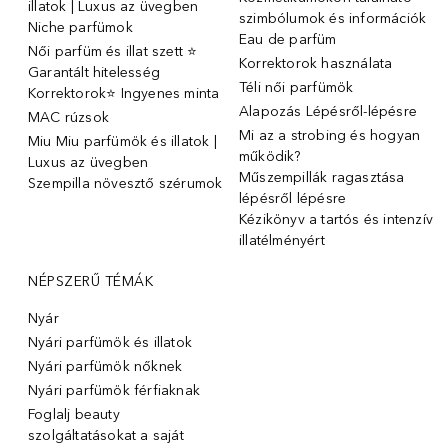
illatok | Luxus az üvegben
szimbólumok és információk
Niche parfümok
Eau de parfüm
Női parfüm és illat szett ⭐
Korrektorok használata
Garantált hitelesség
Téli női parfümök
Korrektorok⭐ Ingyenes minta
Alapozás Lépésről-lépésre
MAC rúzsok
Mi az a strobing és hogyan
Miu Miu parfümök és illatok |
működik?
Luxus az üvegben
Műszempillák ragasztása
Szempilla növesztő szérumok
lépésről lépésre
Kézikönyv a tartós és intenzív
illatélményért
NÉPSZERŰ TÉMÁK
Nyár
Nyári parfümök és illatok
Nyári parfümök nőknek
Nyári parfümök férfiaknak
Foglalj beauty
szolgáltatásokat a saját