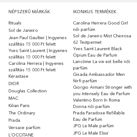
NÉPSZERŰ MÁRKÁK
IKONIKUS TERMÉKEK
Rituals
Carolina Herrera Good Girl
női parfüm
Sol de Janeiro
Sol de Janeiro Mist Cheirosa
Jean Paul Gaultier | Ingyenes
62 Testpermet
szállítás 15 000 Ft felett
Yves Saint Laurent Black
Yves Saint Laurent | Ingyenes
Opium Eau de Parfum
szállítás 15 000 Ft felett
Lancôme La vie est belle női
Carolina Herrera | Ingyenes
parfüm
szállítás 15 000 Ft felett
Gisada Ambassador Men
Kérastase
férfi parfüm
DIOR
Giorgio Armani Stronger with
Douglas Collection
you Intensely Eau de Parfum
MAC
Valentino Born In Roma
Kilian Paris
Donna női parfüm
The Ordinary
Prada Paradoxe Refillable
Eau de Parfum
Prada
JPG Le Male parfüm
Versace parfüm
JPG Le Male Elixir
L'OCCITANE