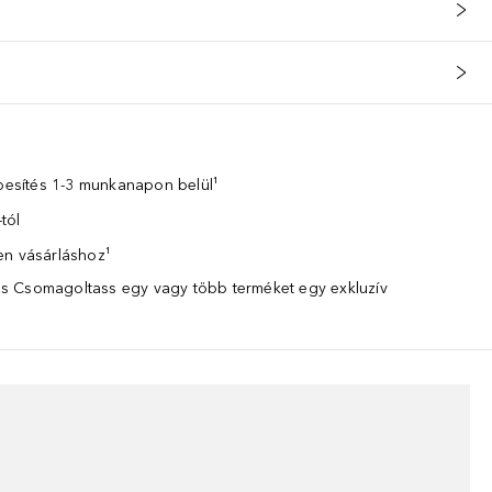
zbesítés 1-3 munkanapon belül¹
tól
en vásárláshoz¹
 Csomagoltass egy vagy több terméket egy exkluzív