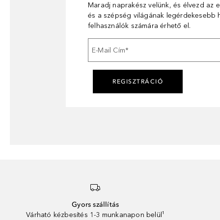
Maradj naprakész velünk, és élvezd az e
és a szépség világának legérdekesebb hí
felhasználók számára érhető el.
E-Mail Cím
*
REGISZTRÁCIÓ
Gyors szállítás
Várható kézbesítés 1-3 munkanapon belül¹