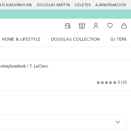
LIS KIADVÁNYUNK
DOUGLAS KÁRTYA
ÜZLETEK
AJÁNDÉKAKCIÓK
A kívánság
Az üzletkeresőhöz
A fiókomhoz
Kos
HOME & LIFESTYLE
DOUGLAS COLLECTION
ÚJ TERMÉ
Nyisd meg a(z) HOME & LIFESTYLE menüt
Nyisd meg a(z) Douglas Collection menüt
Nyisd meg 
emhéjfestékek
T. LeClerc
0
(
0
)