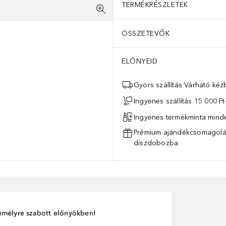
TERMÉKRÉSZLETEK
ÖSSZETEVŐK
ELŐNYEID
Gyors szállítás Várható ké
Ingyenes szállítás 15 000 Ft-
Ingyenes termékminta mind
Prémium ajándékcsomagolás
díszdobozba
személyre szabott előnyökben!