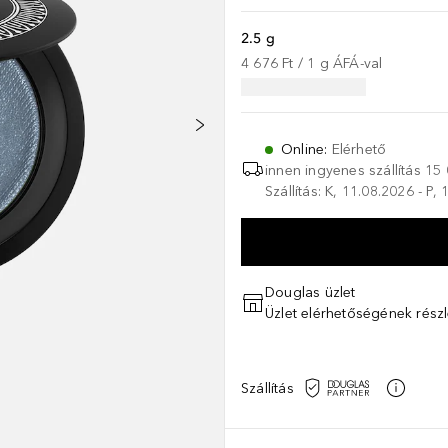
2.5 g
4 676 Ft
 / 
1
g
ÁFÁ-val
Online
:
Elérhető
innen ingyenes szállítás
15 
Szállítás: K, 11.08.2026 - P,
Douglas üzlet
Üzlet elérhetőségének részl
Szállítás