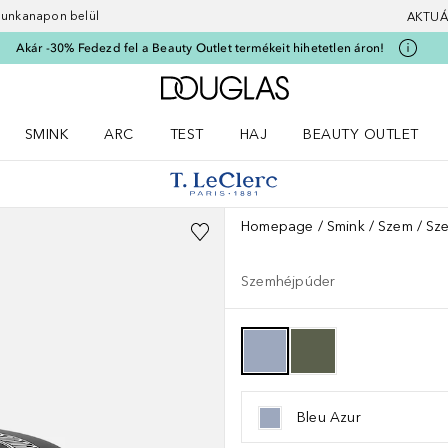
 munkanapon belül
AKTUÁ
Akár -30% Fedezd fel a Beauty Outlet termékeit hihetetlen áron!
A Douglas Főoldalra
SMINK
ARC
TEST
HAJ
BEAUTY OUTLET
nüt
z) Parfümök menüt
Nyisd meg a(z) Smink menüt
Nyisd meg a(z) Arc menüt
Nyisd meg a(z) Test menüt
Nyisd meg a(z) Haj menüt
Homepage
Smink
Szem
Sz
Szemhéjpúder
Bleu Azur