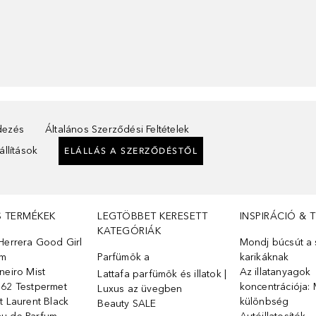
ndezés
Általános Szerződési Feltételek
llítások
ELÁLLÁS A SZERZŐDÉSTŐL
S TERMÉKEK
LEGTÖBBET KERESETT
INSPIRÁCIÓ & 
KATEGÓRIÁK
Herrera Good Girl
Mondj búcsút a s
üm
Parfümök ️a
karikáknak
neiro Mist
Az illatanyagok
Lattafa parfümök és illatok |
 62 Testpermet
koncentrációja: 
Luxus az üvegben
t Laurent Black
különbség
Beauty SALE