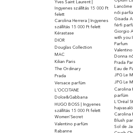
Opium Ea
Yves Saint Laurent |
Lancôme L
Ingyenes szállítás 15 000 Ft
női parf
felett
Gisada 
Carolina Herrera | Ingyenes
férfi par
szállítás 15 000 Ft felett
Giorgio 
Kérastase
with you 
DIOR
Parfum
Douglas Collection
Valentin
MAC
Donna nő
Kilian Paris
Prada Par
The Ordinary
Eau de P
JPG Le M
Prada
JPG Le Ma
Versace parfüm
Carolina
L'OCCITANE
parfüm
Dolce&Gabbana
L´Oréal 
HUGO BOSS | Ingyenes
hajvasal
szállítás 15 000 Ft felett
Carolina 
Women'Secret
Blush pa
Valentino parfüm
Sol de Ja
Rabanne
Crush Ch