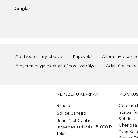
Douglas
Adatvédelmi nyilatkozat
Kapcsolat
Alternatív vitare
A nyereményjátékok általános szabályai
Adatvédelmi beá
NÉPSZERŰ MÁRKÁK
IKONIKU
Rituals
Carolina 
női parf
Sol de Janeiro
Sol de Ja
Jean Paul Gaultier |
Cheirosa
Ingyenes szállítás 15 000 Ft
Yves Sain
felett