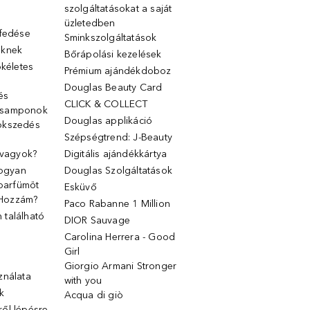
szolgáltatásokat a saját
üzletedben
lfedése
Sminkszolgáltatások
őknek
Bőrápolási kezelések
ökéletes
Prémium ajándékdoboz
Douglas Beauty Card
 és
CLICK & COLLECT
 samponok
Douglas applikáció
ökszedés
Szépségtrend: J-Beauty
 vagyok?
Digitális ajándékkártya
Hogyan
Douglas Szolgáltatások
 parfümöt
Esküvő
k Hozzám?
Paco Rabanne 1 Million
található
DIOR Sauvage
Carolina Herrera - Good
Girl
Giorgio Armani Stronger
ználata
with you
k
Acqua di giò
ől-lépésre