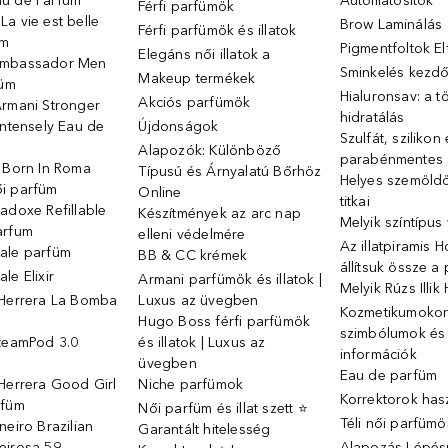
u de Parfum
Autóillatosítók
Férfi parfümök
a vie est belle
Brow Laminálás
Férfi parfümök és illatok
üm
Pigmentfoltok E
Elegáns női illatok ️a
Ambassador Men
Sminkelés kezd
Makeup termékek
füm
Hialuronsav: a t
Akciós parfümök
Armani Stronger
hidratálás
Intensely Eau de
Újdonságok
Szulfát, szilikon
Alapozók: Különböző
parabénmentes
o Born In Roma
Típusú és Árnyalatú Bőrhöz
Helyes szemöld
i parfüm
Online
titkai
adoxe Refillable
Készítmények az arc nap
Melyik színtípus
arfum
elleni védelmére
Az illatpiramis 
ale parfüm
BB & CC krémek
állítsuk össze a
le Elixir
Armani parfümök és illatok |
Melyik Rúzs Illi
 Herrera La Bomba
Luxus az üvegben
Kozmetikumokon 
Hugo Boss férfi parfümök
szimbólumok és
SteamPod 3.0
és illatok | Luxus az
információk
ó
üvegben
Eau de parfüm
Herrera Good Girl
Niche parfümok
Korrektorok has
rfüm
Női parfüm és illat szett ⭐
Téli női parfümö
neiro Brazilian
Garantált hitelesség
eirosa 59
Alapozás Lépésr