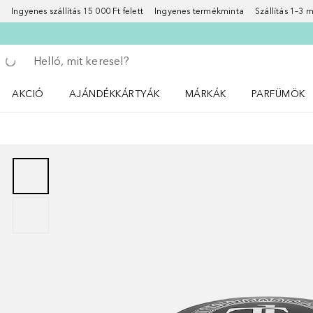
Ingyenes szállítás 15 000 Ft felett
Ingyenes termékminta
Szállítás 1–3
Menj vissza
Keresés végrehajtása
AKCIÓ
AJÁNDÉKKÁRTYÁK
MÁRKÁK
PARFÜMÖK
Nyisd meg a(z) Akció menüt
Nyisd meg a(z) MÁRKÁK me
Nyisd meg a(