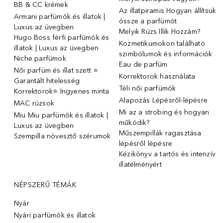
BB & CC krémek
Az illatpiramis Hogyan állítsuk
Armani parfümök és illatok |
össze a parfümöt
Luxus az üvegben
Melyik Rúzs Illik Hozzám?
Hugo Boss férfi parfümök és
Kozmetikumokon található
illatok | Luxus az üvegben
szimbólumok és információk
Niche parfümok
Eau de parfüm
Női parfüm és illat szett ⭐
Korrektorok használata
Garantált hitelesség
Téli női parfümök
Korrektorok⭐ Ingyenes minta
Alapozás Lépésről-lépésre
MAC rúzsok
Mi az a strobing és hogyan
Miu Miu parfümök és illatok |
működik?
Luxus az üvegben
Műszempillák ragasztása
Szempilla növesztő szérumok
lépésről lépésre
Kézikönyv a tartós és intenzív
illatélményért
NÉPSZERŰ TÉMÁK
Nyár
Nyári parfümök és illatok