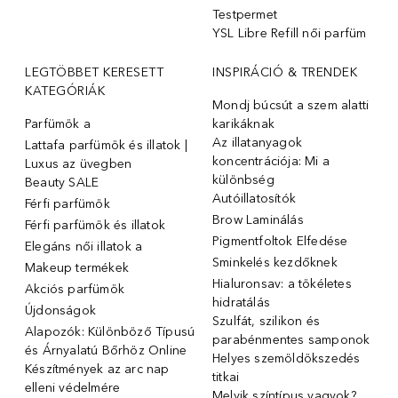
Testpermet
YSL Libre Refill női parfüm
LEGTÖBBET KERESETT
INSPIRÁCIÓ & TRENDEK
KATEGÓRIÁK
Mondj búcsút a szem alatti
Parfümök ️a
karikáknak
Az illatanyagok
Lattafa parfümök és illatok |
koncentrációja: Mi a
Luxus az üvegben
különbség
Beauty SALE
Autóillatosítók
Férfi parfümök
Brow Laminálás
Férfi parfümök és illatok
Pigmentfoltok Elfedése
Elegáns női illatok ️a
Sminkelés kezdőknek
Makeup termékek
Hialuronsav: a tökéletes
Akciós parfümök
hidratálás
Újdonságok
Szulfát, szilikon és
Alapozók: Különböző Típusú
parabénmentes samponok
és Árnyalatú Bőrhöz Online
Helyes szemöldökszedés
Készítmények az arc nap
titkai
elleni védelmére
Melyik színtípus vagyok?