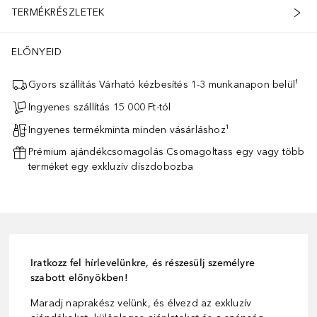
TERMÉKRÉSZLETEK
ELŐNYEID
Gyors szállítás Várható kézbesítés 1-3 munkanapon belül¹
Ingyenes szállítás 15 000 Ft-tól
Ingyenes termékminta minden vásárláshoz¹
Prémium ajándékcsomagolás Csomagoltass egy vagy több
terméket egy exkluzív díszdobozba
Iratkozz fel hírlevelünkre, és részesülj személyre
szabott előnyökben!
Maradj naprakész velünk, és élvezd az exkluzív