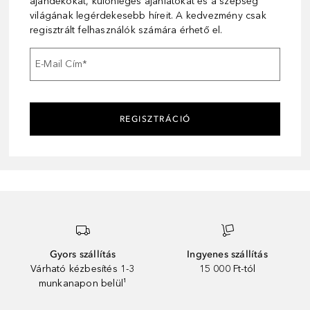
ajándékokat, különleges ajánlatokat és a szépség
világának legérdekesebb híreit. A kedvezmény csak
regisztrált felhasználók számára érhető el.
E-Mail Cím
*
REGISZTRÁCIÓ
Gyors szállítás
Ingyenes szállítás
Várható kézbesítés 1-3
15 000 Ft-tól
munkanapon belül¹