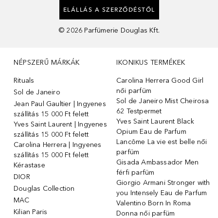
ELÁLLÁS A SZERZŐDÉSTŐL
©
2026
Parfümerie Douglas Kft.
NÉPSZERŰ MÁRKÁK
IKONIKUS TERMÉKEK
Rituals
Carolina Herrera Good Girl
női parfüm
Sol de Janeiro
Sol de Janeiro Mist Cheirosa
Jean Paul Gaultier | Ingyenes
62 Testpermet
szállítás 15 000 Ft felett
Yves Saint Laurent Black
Yves Saint Laurent | Ingyenes
Opium Eau de Parfum
szállítás 15 000 Ft felett
Lancôme La vie est belle női
Carolina Herrera | Ingyenes
parfüm
szállítás 15 000 Ft felett
Gisada Ambassador Men
Kérastase
férfi parfüm
DIOR
Giorgio Armani Stronger with
Douglas Collection
you Intensely Eau de Parfum
MAC
Valentino Born In Roma
Kilian Paris
Donna női parfüm