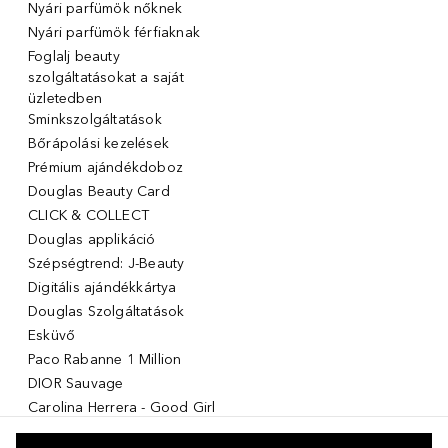
Nyári parfümök nőknek
Nyári parfümök férfiaknak
Foglalj beauty
szolgáltatásokat a saját
üzletedben
Sminkszolgáltatások
Bőrápolási kezelések
Prémium ajándékdoboz
Douglas Beauty Card
CLICK & COLLECT
Douglas applikáció
Szépségtrend: J-Beauty
Digitális ajándékkártya
Douglas Szolgáltatások
Esküvő
Paco Rabanne 1 Million
DIOR Sauvage
Carolina Herrera - Good Girl
Giorgio Armani Stronger with