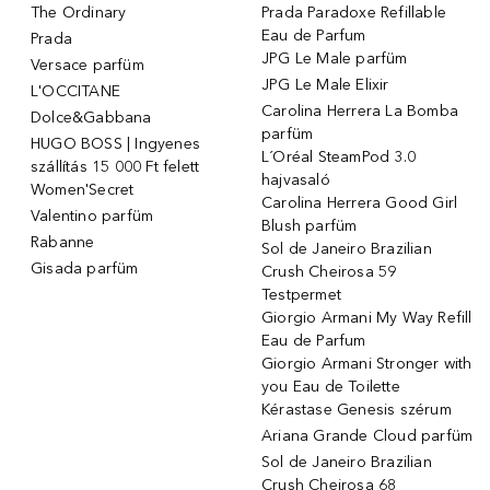
The Ordinary
Prada Paradoxe Refillable
Eau de Parfum
Prada
JPG Le Male parfüm
Versace parfüm
JPG Le Male Elixir
L'OCCITANE
Carolina Herrera La Bomba
Dolce&Gabbana
parfüm
HUGO BOSS | Ingyenes
L´Oréal SteamPod 3.0
szállítás 15 000 Ft felett
hajvasaló
Women'Secret
Carolina Herrera Good Girl
Valentino parfüm
Blush parfüm
Rabanne
Sol de Janeiro Brazilian
Gisada parfüm
Crush Cheirosa 59
Testpermet
Giorgio Armani My Way Refill
Eau de Parfum
Giorgio Armani Stronger with
you Eau de Toilette
Kérastase Genesis szérum
Ariana Grande Cloud parfüm
Sol de Janeiro Brazilian
Crush Cheirosa 68