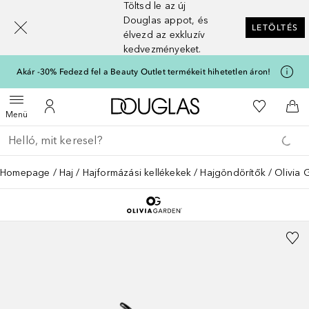
Töltsd le az új
[navigation.slideout.screenreader]
Douglas appot, és
LETÖLTÉS
élvezd az exkluzív
kedvezményeket.
Akár -30% Fedezd fel a Beauty Outlet termékeit hihetetlen áron!
A Douglas Főoldalra
A kívánság
Menü megnyitása
A fiókomhoz
Kos
Menü
Menj vissza
Keresés végrehajtása
Homepage
Haj
Hajformázási kellékekek
Hajgöndörítők
Olivia 