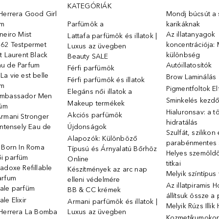
KATEGÓRIÁK
Herrera Good Girl
Mondj búcsút a s
üm
Parfümök ️a
karikáknak
neiro Mist
Az illatanyagok
Lattafa parfümök és illatok |
 62 Testpermet
koncentrációja: 
Luxus az üvegben
t Laurent Black
különbség
Beauty SALE
u de Parfum
Autóillatosítók
Férfi parfümök
a vie est belle
Brow Laminálás
Férfi parfümök és illatok
üm
Pigmentfoltok E
Elegáns női illatok ️a
Ambassador Men
Sminkelés kezd
Makeup termékek
füm
Hialuronsav: a t
Akciós parfümök
Armani Stronger
hidratálás
Intensely Eau de
Újdonságok
Szulfát, szilikon
Alapozók: Különböző
parabénmentes
o Born In Roma
Típusú és Árnyalatú Bőrhöz
Helyes szemöld
i parfüm
Online
titkai
adoxe Refillable
Készítmények az arc nap
Melyik színtípus
arfum
elleni védelmére
Az illatpiramis 
ale parfüm
BB & CC krémek
állítsuk össze a
le Elixir
Armani parfümök és illatok |
Melyik Rúzs Illi
 Herrera La Bomba
Luxus az üvegben
Kozmetikumokon 