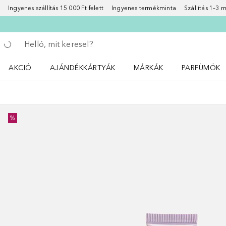
Ingyenes szállítás 15 000 Ft felett
Ingyenes termékminta
Szállítás 1–3
Menj vissza
Keresés végrehajtása
AKCIÓ
AJÁNDÉKKÁRTYÁK
MÁRKÁK
PARFÜMÖK
Nyisd meg a(z) Akció menüt
Nyisd meg a(z) MÁRKÁK me
Nyisd meg a(
%