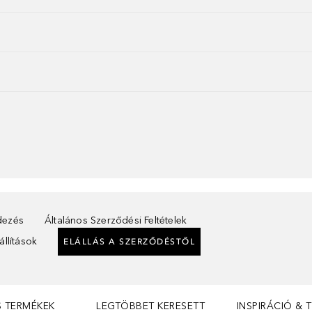
ndezés
Általános Szerződési Feltételek
llítások
ELÁLLÁS A SZERZŐDÉSTŐL
S TERMÉKEK
LEGTÖBBET KERESETT
INSPIRÁCIÓ & 