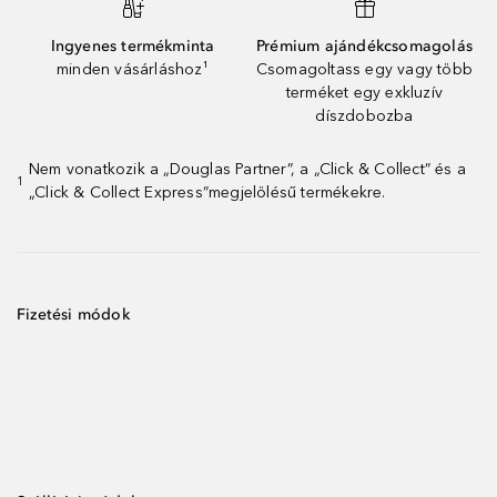
Ingyenes termékminta
Prémium ajándékcsomagolás
minden vásárláshoz¹
Csomagoltass egy vagy több
terméket egy exkluzív
díszdobozba
Nem vonatkozik a „Douglas Partner”, a „Click & Collect” és a
1
„Click & Collect Express”megjelölésű termékekre.
Fizetési módok