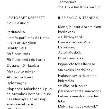
Testpermet
YSL Libre Refill női parfüm
LEGTÖBBET KERESETT
INSPIRÁCIÓ & TRENDEK
KATEGÓRIÁK
Mondj búcsút a szem alatti
Parfümök ️a
karikáknak
Az illatanyagok
Lattafa parfümök és illatok |
koncentrációja: Mi a
Luxus az üvegben
különbség
Beauty SALE
Autóillatosítók
Férfi parfümök
Brow Laminálás
Férfi parfümök és illatok
Pigmentfoltok Elfedése
Elegáns női illatok ️a
Sminkelés kezdőknek
Makeup termékek
Hialuronsav: a tökéletes
Akciós parfümök
hidratálás
Újdonságok
Szulfát, szilikon és
Alapozók: Különböző Típusú
parabénmentes samponok
és Árnyalatú Bőrhöz Online
Helyes szemöldökszedés
Készítmények az arc nap
titkai
elleni védelmére
Melyik színtípus vagyok?