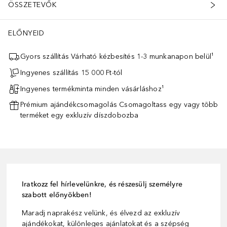
ÖSSZETEVŐK
ELŐNYEID
Gyors szállítás Várható kézbesítés 1-3 munkanapon belül¹
Ingyenes szállítás 15 000 Ft-tól
Ingyenes termékminta minden vásárláshoz¹
Prémium ajándékcsomagolás Csomagoltass egy vagy több
terméket egy exkluzív díszdobozba
Iratkozz fel hírlevelünkre, és részesülj személyre
szabott előnyökben!
Maradj naprakész velünk, és élvezd az exkluzív
ajándékokat, különleges ajánlatokat és a szépség