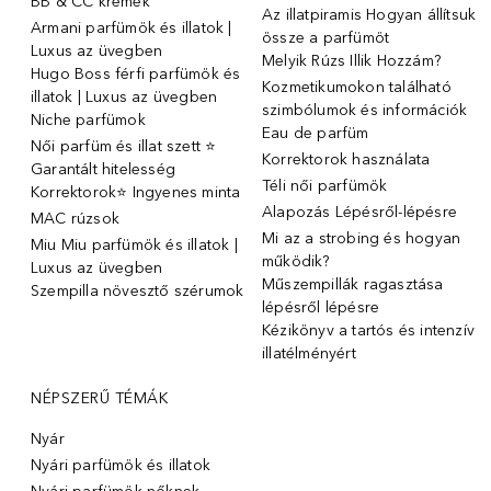
BB & CC krémek
Az illatpiramis Hogyan állítsuk
Armani parfümök és illatok |
össze a parfümöt
Luxus az üvegben
Melyik Rúzs Illik Hozzám?
Hugo Boss férfi parfümök és
Kozmetikumokon található
illatok | Luxus az üvegben
szimbólumok és információk
Niche parfümok
Eau de parfüm
Női parfüm és illat szett ⭐
Korrektorok használata
Garantált hitelesség
Téli női parfümök
Korrektorok⭐ Ingyenes minta
Alapozás Lépésről-lépésre
MAC rúzsok
Mi az a strobing és hogyan
Miu Miu parfümök és illatok |
működik?
Luxus az üvegben
Műszempillák ragasztása
Szempilla növesztő szérumok
lépésről lépésre
Kézikönyv a tartós és intenzív
illatélményért
NÉPSZERŰ TÉMÁK
Nyár
Nyári parfümök és illatok