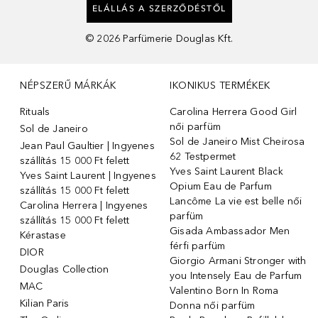
ELÁLLÁS A SZERZŐDÉSTŐL
©
2026
Parfümerie Douglas Kft.
NÉPSZERŰ MÁRKÁK
IKONIKUS TERMÉKEK
Rituals
Carolina Herrera Good Girl
női parfüm
Sol de Janeiro
Sol de Janeiro Mist Cheirosa
Jean Paul Gaultier | Ingyenes
62 Testpermet
szállítás 15 000 Ft felett
Yves Saint Laurent Black
Yves Saint Laurent | Ingyenes
Opium Eau de Parfum
szállítás 15 000 Ft felett
Lancôme La vie est belle női
Carolina Herrera | Ingyenes
parfüm
szállítás 15 000 Ft felett
Gisada Ambassador Men
Kérastase
férfi parfüm
DIOR
Giorgio Armani Stronger with
Douglas Collection
you Intensely Eau de Parfum
MAC
Valentino Born In Roma
Kilian Paris
Donna női parfüm