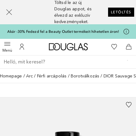
Töltsd le az új
[navigation.slideout.screenreader]
Douglas appot, és
LETÖLTÉS
élvezd az exkluzív
kedvezményeket.
Akár -30% Fedezd fel a Beauty Outlet termékeit hihetetlen áron!
A Douglas Főoldalra
A kívánság
Menü megnyitása
A fiókomhoz
Kos
Menü
Menj vissza
Keresés végrehajtása
Homepage
Arc
Férfi arcápolás
Borotválkozás
DIOR Sauvage S