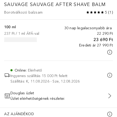
SAUVAGE
SAUVAGE AFTER SHAVE BALM
Borotválkozó balzsam
5
(
1
)
100 ml
30 nap legalacsonyabb ára
237 Ft
 / 
1
ml
ÁFÁ-val
22 290 Ft
23 690 Ft
Eredeti ár
27 990 Ft
Online
:
Elérhető
Ingyenes szállítás 15 000 Ft felett
Szállítás: K, 11.08.2026 - Sze, 12.08.2026
Douglas üzlet
Üzlet elérhetőségének részletei
KOSÁRBA HELYEZÉS
AZ AJÁNDÉKOD