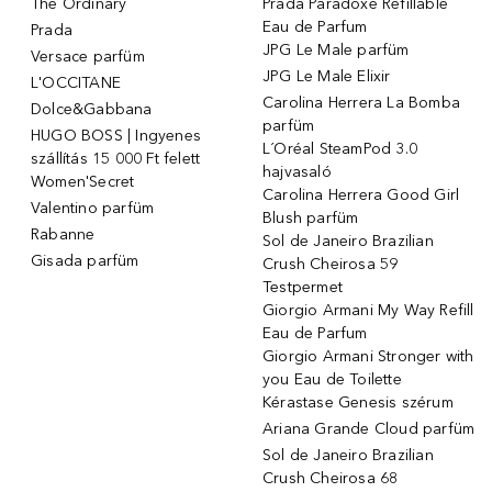
The Ordinary
Prada Paradoxe Refillable
Eau de Parfum
Prada
JPG Le Male parfüm
Versace parfüm
JPG Le Male Elixir
L'OCCITANE
Carolina Herrera La Bomba
Dolce&Gabbana
parfüm
HUGO BOSS | Ingyenes
L´Oréal SteamPod 3.0
szállítás 15 000 Ft felett
hajvasaló
Women'Secret
Carolina Herrera Good Girl
Valentino parfüm
Blush parfüm
Rabanne
Sol de Janeiro Brazilian
Gisada parfüm
Crush Cheirosa 59
Testpermet
Giorgio Armani My Way Refill
Eau de Parfum
Giorgio Armani Stronger with
you Eau de Toilette
Kérastase Genesis szérum
Ariana Grande Cloud parfüm
Sol de Janeiro Brazilian
Crush Cheirosa 68