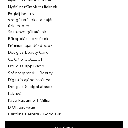
Nyári parfümök nőknek
Nyári parfümök férfiaknak
Foglalj beauty
szolgáltatásokat a saját
üzletedben
Sminkszolgáltatások
Bőrápolási kezelések
Prémium ajándékdoboz
Douglas Beauty Card
CLICK & COLLECT
Douglas applikáció
Szépségtrend: J-Beauty
Digitális ajándékkártya
Douglas Szolgáltatások
Esküvő
Paco Rabanne 1 Million
DIOR Sauvage
Carolina Herrera - Good Girl
Giorgio Armani Stronger with
you