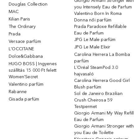
Giorgio Armani Stronger with
Douglas Collection
you Intensely Eau de Parfum
MAC
Valentino Born In Roma
Kilian Paris
Donna női parfüm
The Ordinary
Prada Paradoxe Refillable
Eau de Parfum
Prada
JPG Le Male parfüm
Versace parfüm
JPG Le Male Elixir
L'OCCITANE
Carolina Herrera La Bomba
Dolce&Gabbana
parfüm
HUGO BOSS | Ingyenes
L´Oréal SteamPod 3.0
szállítás 15 000 Ft felett
hajvasaló
Women'Secret
Carolina Herrera Good Girl
Valentino parfüm
Blush parfüm
Rabanne
Sol de Janeiro Brazilian
Gisada parfüm
Crush Cheirosa 59
Testpermet
Giorgio Armani My Way Refill
Eau de Parfum
Giorgio Armani Stronger with
you Eau de Toilette