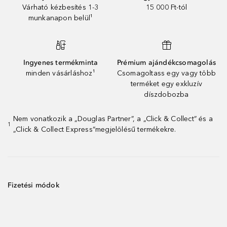
Várható kézbesítés 1-3
15 000 Ft-tól
munkanapon belül¹
Ingyenes termékminta
Prémium ajándékcsomagolás
minden vásárláshoz¹
Csomagoltass egy vagy több
terméket egy exkluzív
díszdobozba
Nem vonatkozik a „Douglas Partner”, a „Click & Collect” és a
1
„Click & Collect Express”megjelölésű termékekre.
Fizetési módok