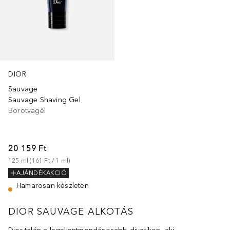
DIOR
Sauvage
Sauvage Shaving Gel
Borotvagél
20 159 Ft
125
ml
 (
161 Ft
 / 
1
ml
)
AJÁNDÉKAKCIÓ
Hamarosan készleten
DIOR SAUVAGE ALKOTÁS