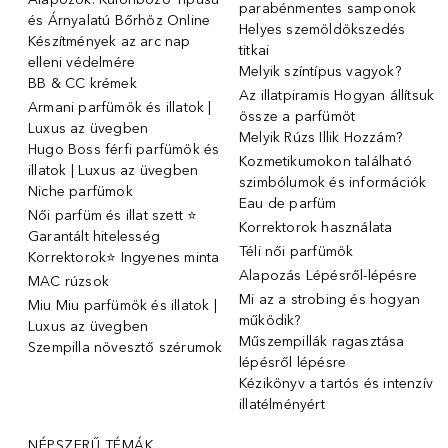
parabénmentes samponok
és Árnyalatú Bőrhöz Online
Helyes szemöldökszedés
Készítmények az arc nap
titkai
elleni védelmére
Melyik színtípus vagyok?
BB & CC krémek
Az illatpiramis Hogyan állítsuk
Armani parfümök és illatok |
össze a parfümöt
Luxus az üvegben
Melyik Rúzs Illik Hozzám?
Hugo Boss férfi parfümök és
Kozmetikumokon található
illatok | Luxus az üvegben
szimbólumok és információk
Niche parfümok
Eau de parfüm
Női parfüm és illat szett ⭐
Korrektorok használata
Garantált hitelesség
Téli női parfümök
Korrektorok⭐ Ingyenes minta
Alapozás Lépésről-lépésre
MAC rúzsok
Mi az a strobing és hogyan
Miu Miu parfümök és illatok |
működik?
Luxus az üvegben
Műszempillák ragasztása
Szempilla növesztő szérumok
lépésről lépésre
Kézikönyv a tartós és intenzív
illatélményért
NÉPSZERŰ TÉMÁK