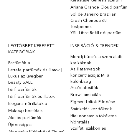
Kérastase Genesis szérum
Ariana Grande Cloud parfüm
Sol de Janeiro Brazilian
Crush Cheirosa 68
Testpermet
YSL Libre Refill női parfüm
LEGTÖBBET KERESETT
INSPIRÁCIÓ & TRENDEK
KATEGÓRIÁK
Mondj búcsút a szem alatti
Parfümök ️a
karikáknak
Az illatanyagok
Lattafa parfümök és illatok |
koncentrációja: Mi a
Luxus az üvegben
különbség
Beauty SALE
Autóillatosítók
Férfi parfümök
Brow Laminálás
Férfi parfümök és illatok
Pigmentfoltok Elfedése
Elegáns női illatok ️a
Sminkelés kezdőknek
Makeup termékek
Hialuronsav: a tökéletes
Akciós parfümök
hidratálás
Újdonságok
Szulfát, szilikon és
Alapozók: Különböző Típusú