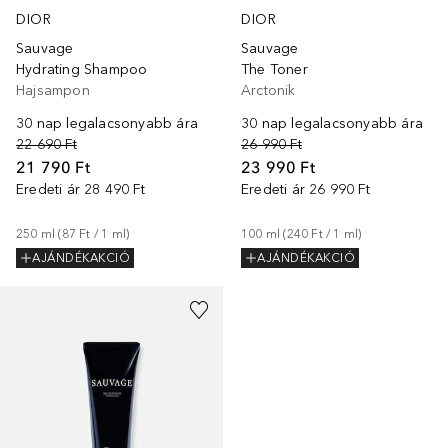
DIOR
DIOR
Sauvage
Sauvage
Hydrating Shampoo
The Toner
Hajsampon
Arctonik
30 nap legalacsonyabb ára
30 nap legalacsonyabb ára
22 690 Ft
26 990 Ft
21 790 Ft
23 990 Ft
Eredeti ár
28 490 Ft
Eredeti ár
26 990 Ft
250
ml
 (
87 Ft
 / 
1
ml
)
100
ml
 (
240 Ft
 / 
1
ml
)
AJÁNDÉKAKCIÓ
AJÁNDÉKAKCIÓ