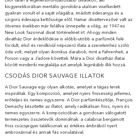
Dior talán a legellentmondásosabb divatikon, aki
kisgyerekkorában mentális gondokra utalóan viselkedett:
gyakran vonult el a saját világába, imádott édesanyja és a
szigorú édesapa kettőssége elől. Hamar divattervezővé vált az
ötvenes években már felállva ünnepelte a világ, az 1947-es
New Look fazonnal divat történelmet írt. Ahogy minden
divatház Dior érdeklődése is előbb-utóbb a parfümök felé
fordult, első és rendkívül népszerű illata a szerelemhez szóló
óda volt, melyet olyan ikonikus darabok, mint a Fahrenheit, a
Poison vagy a J’adore követtek. Mára a Dior divatház illatai
között mindenki megtalálja azt amelyik leginkább illik hozzá.
CSODÁS DIOR SAUVAGE ILLATOK
A Dior Sauvage egy olyan alkotás, amelyet a tágas terek
inspiráltak. Egy kompozíció, amelyet nyers frissesség jellemez,
erőteljes és nemes egyszerre. A Dior parfümkészítője, François
Demachy készítette az illatot, amely radikálisan friss, nyers és
nemes egyszerre. A kompozícióban a gondosan válogatott
természetes összetevők dominálnak: a calabriai bergamott
friss csúcsjegyei találkoznak az értékes ámbrából nyert
ambroxánnal és annak fás vonulatával.