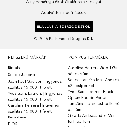
A nyereményjátékok általános szabályai
Adatvédelmi beállítások
ELÁLLÁS A SZERZŐDÉSTŐL
©
2026
Parfümerie Douglas Kft.
NÉPSZERŰ MÁRKÁK
IKONIKUS TERMÉKEK
Rituals
Carolina Herrera Good Girl
női parfüm
Sol de Janeiro
Sol de Janeiro Mist Cheirosa
Jean Paul Gaultier | Ingyenes
62 Testpermet
szállítás 15 000 Ft felett
Yves Saint Laurent Black
Yves Saint Laurent | Ingyenes
Opium Eau de Parfum
szállítás 15 000 Ft felett
Lancôme La vie est belle női
Carolina Herrera | Ingyenes
parfüm
szállítás 15 000 Ft felett
Gisada Ambassador Men
Kérastase
férfi parfüm
DIOR