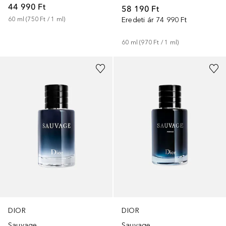
44 990 Ft
58 190 Ft
60
ml
 (
750 Ft
 / 
1
ml
)
Eredeti ár
74 990 Ft
60
ml
 (
970 Ft
 / 
1
ml
)
DIOR
DIOR
Sauvage
Sauvage