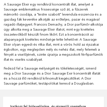
A Sauvage Elixir egy rendkívül koncentrált illat, amelyet a
Sauvage emblematikus frissessége sző át, a fűszerek
mámorító csodája, a "testre szabott" levendula esszencia és a
gazdag fák keveréke alkotják az erőteljes, pazar és magával
ragadó illatjegyeit. Francois Demachy, a Dior parfümőr-alkotója
úgy alkotta meg a Sauvage Elixir illatot, mint egy kivételes
összetevőkből készült finom likőrt. Ezt a koncentrációt az
alapanyagok kivételes minősége tette lehetővé: A Sauvage
Elixir olyan egyedi és ritka illat, mint a vörös hold az éjszakai
égbolton, egy meglepően mély és nehéz illat, mely felemeli a
fényét a viselőjének, szinte újraírja a megszokott férfiparfümök
illat és viselés szabályait.
Fedezd fel a Sauvage mélységét és tökéletességét, ismerd
meg a Dior Sauvage és a Dior Sauvage Exir koncentrált illatát
és a hozzá illő rendkívül kifinomult kiegészítőket. A Dior
Sauvage parfümöket, testápolókat keresd a Douglasban.
Iratkozz fel hírlevelünkre, és részesülj személyre