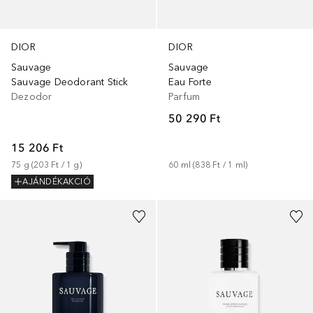
DIOR
DIOR
Sauvage
Sauvage
Sauvage Deodorant Stick
Eau Forte
Dezodor
Parfum
50 290 Ft
15 206 Ft
75
g
 (
203 Ft
 / 
1
g
)
60
ml
 (
838 Ft
 / 
1
ml
)
AJÁNDÉKAKCIÓ