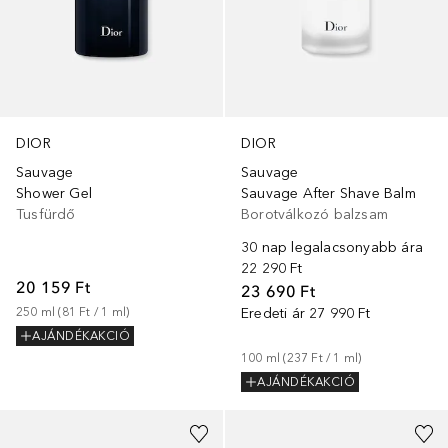
DIOR
DIOR
Sauvage
Sauvage
Shower Gel
Sauvage After Shave Balm
Tusfürdő
Borotválkozó balzsam
30 nap legalacsonyabb ára
22 290 Ft
20 159 Ft
23 690 Ft
250
ml
 (
81 Ft
 / 
1
ml
)
Eredeti ár
27 990 Ft
AJÁNDÉKAKCIÓ
100
ml
 (
237 Ft
 / 
1
ml
)
AJÁNDÉKAKCIÓ