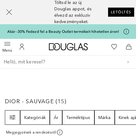
Töltsd le az új
[navigation.slideout.screenreader]
Douglas appot, és
LETÖLTÉS
élvezd az exkluzív
kedvezményeket.
Akár -30% Fedezd fel a Beauty Outlet termékeit hihetetlen áron!
A Douglas Főoldalra
A kívánság
Menü megnyitása
A fiókomhoz
Kos
Menü
Menj vissza
Keresés végrehajtása
DIOR - SAUVAGE
15
EREDMÉNYEK
DIOR - SAUVAGE
(
15
)
Szűrő
Kategóriák
Ár
Terméktípus
Márka
Kinek ajá
Megjegyzések a rendezésről