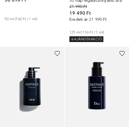
30 nap legalacsonyabb ára
21 990 Ft
19 490 Ft
50
ml
 (
762 Ft
 / 
1
ml
)
Eredeti ár
21 990 Ft
125
ml
 (
156 Ft
 / 
1
ml
)
AJÁNDÉKAKCIÓ