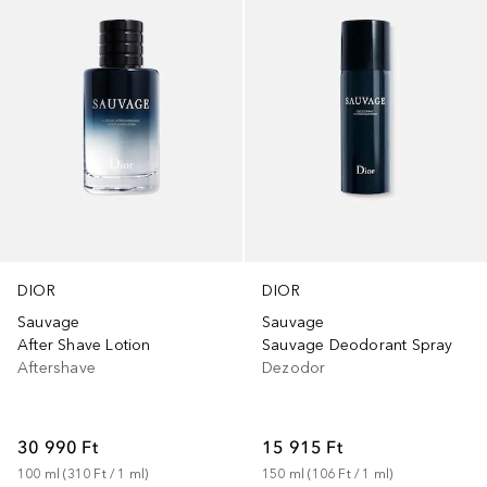
DIOR
DIOR
Sauvage
Sauvage
After Shave Lotion
Sauvage Deodorant Spray
Aftershave
Dezodor
30 990 Ft
15 915 Ft
100
ml
 (
310 Ft
 / 
1
ml
)
150
ml
 (
106 Ft
 / 
1
ml
)