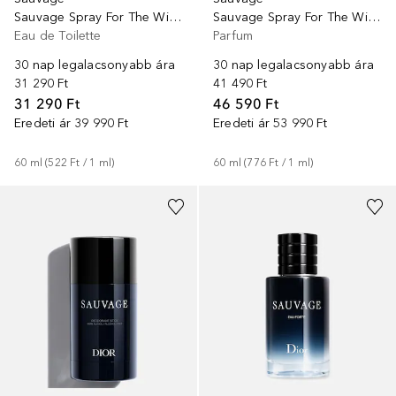
Sauvage Spray For The Wild EDT - Limitált kiadás
Sauvage Spray For The Wild Parfum - Limitált kiadás
Eau de Toilette
Parfum
30 nap legalacsonyabb ára
30 nap legalacsonyabb ára
31 290 Ft
41 490 Ft
31 290 Ft
46 590 Ft
Eredeti ár
39 990 Ft
Eredeti ár
53 990 Ft
60
ml
 (
522 Ft
 / 
1
ml
)
60
ml
 (
776 Ft
 / 
1
ml
)