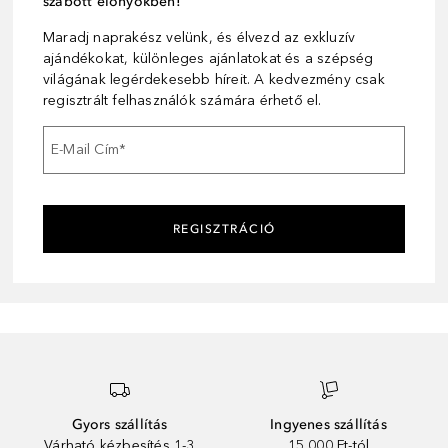
szabott előnyökben!
Maradj naprakész velünk, és élvezd az exkluzív
ajándékokat, különleges ajánlatokat és a szépség
világának legérdekesebb híreit. A kedvezmény csak
regisztrált felhasználók számára érhető el.
E-Mail Cím
*
REGISZTRÁCIÓ
Gyors szállítás
Ingyenes szállítás
Várható kézbesítés 1-3
15 000 Ft-tól