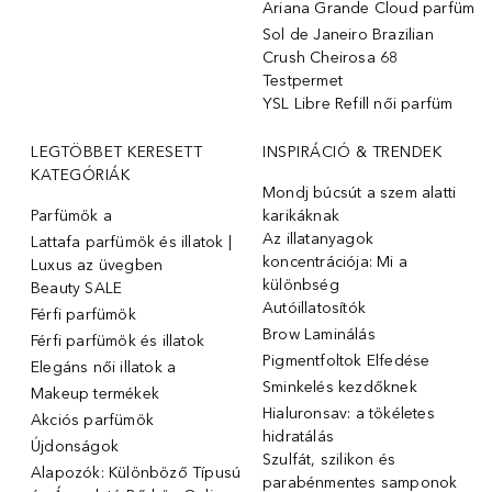
Ariana Grande Cloud parfüm
Sol de Janeiro Brazilian
Crush Cheirosa 68
Testpermet
YSL Libre Refill női parfüm
LEGTÖBBET KERESETT
INSPIRÁCIÓ & TRENDEK
KATEGÓRIÁK
Mondj búcsút a szem alatti
Parfümök ️a
karikáknak
Az illatanyagok
Lattafa parfümök és illatok |
koncentrációja: Mi a
Luxus az üvegben
különbség
Beauty SALE
Autóillatosítók
Férfi parfümök
Brow Laminálás
Férfi parfümök és illatok
Pigmentfoltok Elfedése
Elegáns női illatok ️a
Sminkelés kezdőknek
Makeup termékek
Hialuronsav: a tökéletes
Akciós parfümök
hidratálás
Újdonságok
Szulfát, szilikon és
Alapozók: Különböző Típusú
parabénmentes samponok