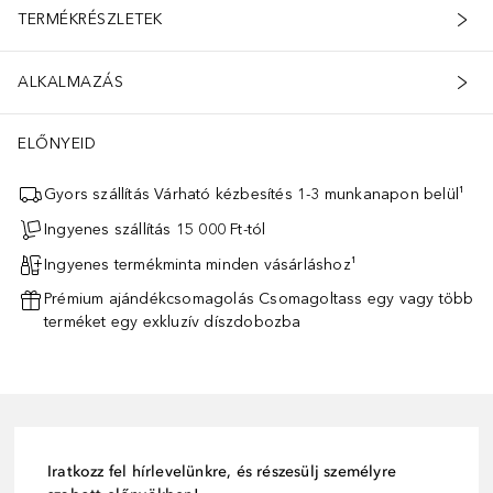
TERMÉKRÉSZLETEK
ALKALMAZÁS
ELŐNYEID
Gyors szállítás Várható kézbesítés 1-3 munkanapon belül¹
Ingyenes szállítás 15 000 Ft-tól
Ingyenes termékminta minden vásárláshoz¹
Prémium ajándékcsomagolás Csomagoltass egy vagy több
terméket egy exkluzív díszdobozba
Iratkozz fel hírlevelünkre, és részesülj személyre