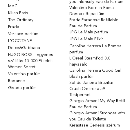
you Intensely Eau de Parfum
MAC
Valentino Born In Roma
Kilian Paris
Donna női parfüm
The Ordinary
Prada Paradoxe Refillable
Eau de Parfum
Prada
JPG Le Male parfüm
Versace parfüm
JPG Le Male Elixir
L'OCCITANE
Carolina Herrera La Bomba
Dolce&Gabbana
parfüm
HUGO BOSS | Ingyenes
L´Oréal SteamPod 3.0
szállítás 15 000 Ft felett
hajvasaló
Women'Secret
Carolina Herrera Good Girl
Valentino parfüm
Blush parfüm
Rabanne
Sol de Janeiro Brazilian
Gisada parfüm
Crush Cheirosa 59
Testpermet
Giorgio Armani My Way Refill
Eau de Parfum
Giorgio Armani Stronger with
you Eau de Toilette
Kérastase Genesis szérum