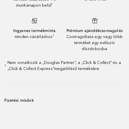
munkanapon belül¹
Ingyenes termékminta
Prémium ajándékcsomagolás
minden vásárláshoz¹
Csomagoltass egy vagy több
terméket egy exkluzív
díszdobozba
Nem vonatkozik a „Douglas Partner”, a „Click & Collect” és a
1
„Click & Collect Express”megjelölésű termékekre.
Fizetési módok