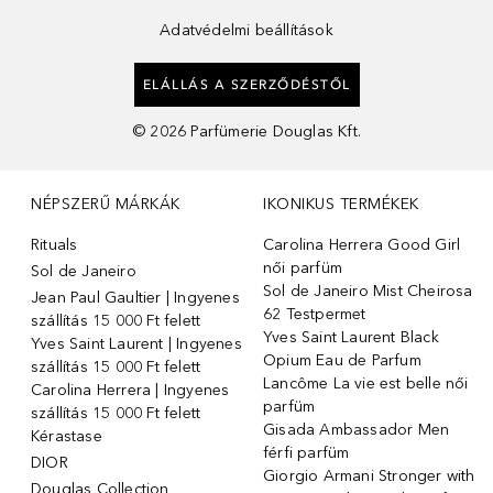
Adatvédelmi beállítások
ELÁLLÁS A SZERZŐDÉSTŐL
©
2026
Parfümerie Douglas Kft.
NÉPSZERŰ MÁRKÁK
IKONIKUS TERMÉKEK
Rituals
Carolina Herrera Good Girl
női parfüm
Sol de Janeiro
Sol de Janeiro Mist Cheirosa
Jean Paul Gaultier | Ingyenes
62 Testpermet
szállítás 15 000 Ft felett
Yves Saint Laurent Black
Yves Saint Laurent | Ingyenes
Opium Eau de Parfum
szállítás 15 000 Ft felett
Lancôme La vie est belle női
Carolina Herrera | Ingyenes
parfüm
szállítás 15 000 Ft felett
Gisada Ambassador Men
Kérastase
férfi parfüm
DIOR
Giorgio Armani Stronger with
Douglas Collection