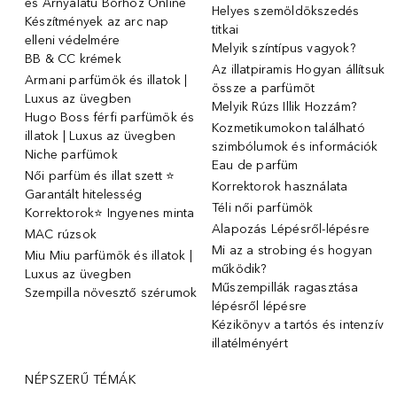
és Árnyalatú Bőrhöz Online
Helyes szemöldökszedés
Készítmények az arc nap
titkai
elleni védelmére
Melyik színtípus vagyok?
BB & CC krémek
Az illatpiramis Hogyan állítsuk
Armani parfümök és illatok |
össze a parfümöt
Luxus az üvegben
Melyik Rúzs Illik Hozzám?
Hugo Boss férfi parfümök és
Kozmetikumokon található
illatok | Luxus az üvegben
szimbólumok és információk
Niche parfümok
Eau de parfüm
Női parfüm és illat szett ⭐
Korrektorok használata
Garantált hitelesség
Téli női parfümök
Korrektorok⭐ Ingyenes minta
Alapozás Lépésről-lépésre
MAC rúzsok
Mi az a strobing és hogyan
Miu Miu parfümök és illatok |
működik?
Luxus az üvegben
Műszempillák ragasztása
Szempilla növesztő szérumok
lépésről lépésre
Kézikönyv a tartós és intenzív
illatélményért
NÉPSZERŰ TÉMÁK