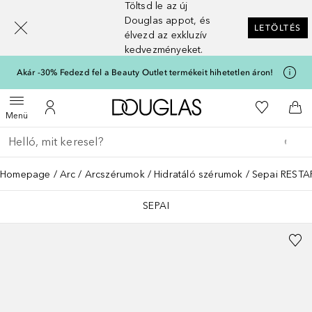
Töltsd le az új
[navigation.slideout.screenreader]
Douglas appot, és
LETÖLTÉS
élvezd az exkluzív
kedvezményeket.
Akár -30% Fedezd fel a Beauty Outlet termékeit hihetetlen áron!
A Douglas Főoldalra
A kívánság
Menü megnyitása
A fiókomhoz
Kos
Menü
Menj vissza
Keresés végrehajtása
Homepage
Arc
Arcszérumok
Hidratáló szérumok
Sepai REST
SEPAI