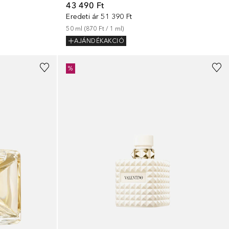
43 490 Ft
Eredeti ár
51 390 Ft
50
ml
 (
870 Ft
 / 
1
ml
)
AJÁNDÉKAKCIÓ
%