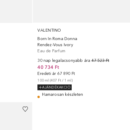
VALENTINO
Born In Roma Donna
Rendez-Vous Ivory
Eau de Parfum
30 nap legalacsonyabb ára
47 523 Ft
40 734 Ft
Eredeti ár
67 890 Ft
100
ml
 (
407 Ft
 / 
1
ml
)
AJÁNDÉKAKCIÓ
Hamarosan készleten