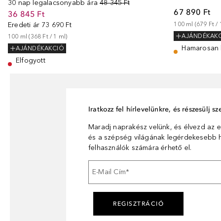
30 nap legalacsonyabb ára
48 345 Ft
67 890 Ft
36 845 Ft
Eredeti ár
73 690 Ft
100
ml
 (
679 Ft
 / 
AJÁNDÉKAK
100
ml
 (
368 Ft
 / 
1
ml
)
Hamarosan 
AJÁNDÉKAKCIÓ
Elfogyott
Iratkozz fel hírlevelünkre, és részesülj 
Maradj naprakész velünk, és élvezd az e
és a szépség világának legérdekesebb hí
felhasználók számára érhető el.
E-Mail Cím
*
REGISZTRÁCIÓ