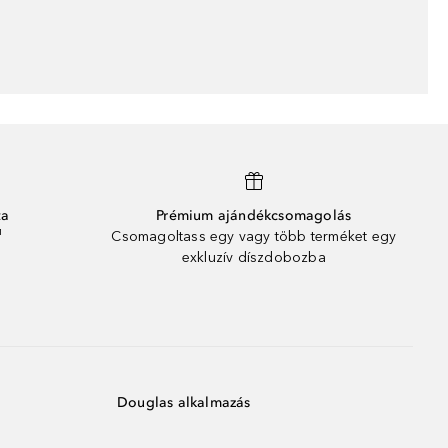
ta
Prémium ajándékcsomagolás
¹
Csomagoltass egy vagy több terméket egy
exkluzív díszdobozba
Douglas alkalmazás