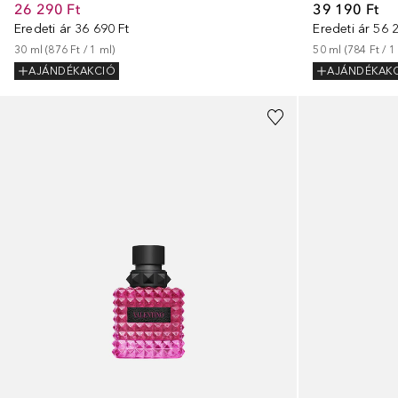
26 290 Ft
39 190 Ft
Eredeti ár
36 690 Ft
Eredeti ár
56 2
30
ml
 (
876 Ft
 / 
1
ml
)
50
ml
 (
784 Ft
 / 
1
AJÁNDÉKAKCIÓ
AJÁNDÉKAK