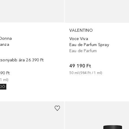
VALENTINO
 Donna
Voce Viva
ganza
Eau de Parfum Spray
m
Eau de Parfum
csonyabb ára
26 390 Ft
49 190 Ft
90 Ft
50
ml
 (
984 Ft
 / 
1
ml
)
 
1
ml
)
CIÓ