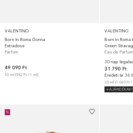
VALENTINO
VALENTINO
Born In Roma Donna
Born In Roma
Extradose
Green Strava
Parfum
Eau de Parfu
30 nap legala
49 090 Ft
31 790 Ft
50
ml
 (
982 Ft
 / 
1
ml
)
Eredeti ár
36 6
30
ml
 (
1 060 Ft
 /
AJÁNDÉKAK
%