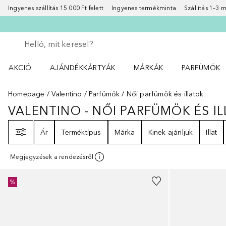
Ingyenes szállítás 15 000 Ft felett
Ingyenes termékminta
Szállítás 1–3
Menj vissza
Keresés végrehajtása
AKCIÓ
AJÁNDÉKKÁRTYÁK
MÁRKÁK
PARFÜMÖK
Nyisd meg a(z) Akció menüt
Nyisd meg a(z) MÁRKÁK me
Nyisd meg a(
Homepage
Valentino
Parfümök
Női parfümök és illatok
VALENTINO - NŐI PARFÜMÖK ÉS I
VALENTINO - NŐI PARFÜMÖK ÉS 
Szűrő
Ár
Terméktípus
Márka
Kinek ajánljuk
Illat
Megjegyzések a rendezésről
%