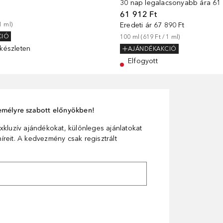
30 nap legalacsonyabb ára
61 
61 912 Ft
1
ml
)
Eredeti ár
67 890 Ft
CIÓ
100
ml
 (
619 Ft
 / 
1
ml
)
készleten
AJÁNDÉKAKCIÓ
Elfogyott
személyre szabott előnyökben!
xkluzív ajándékokat, különleges ajánlatokat
reit. A kedvezmény csak regisztrált