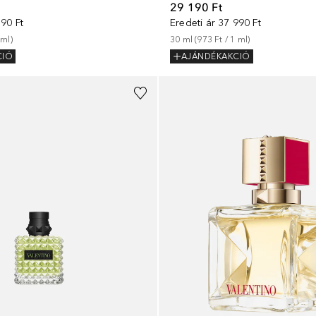
29 190 Ft
90 Ft
Eredeti ár
37 990 Ft
ml
)
30
ml
 (
973 Ft
 / 
1
ml
)
CIÓ
AJÁNDÉKAKCIÓ