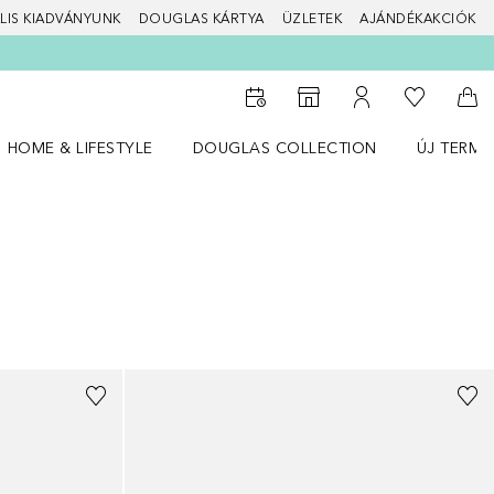
LIS KIADVÁNYUNK
DOUGLAS KÁRTYA
ÜZLETEK
AJÁNDÉKAKCIÓK
A kívánság
Az üzletkeresőhöz
A fiókomhoz
Kos
HOME & LIFESTYLE
DOUGLAS COLLECTION
ÚJ TERMÉ
Nyisd meg a(z) HOME & LIFESTYLE menüt
Nyisd meg a(z) Douglas Collection menüt
Nyisd meg 