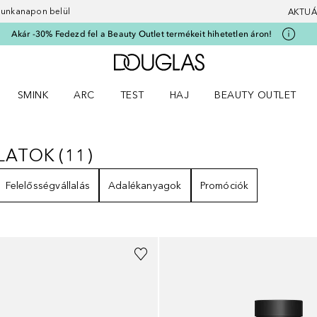
 munkanapon belül
AKTUÁ
Akár -30% Fedezd fel a Beauty Outlet termékeit hihetetlen áron!
A Douglas Főoldalra
SMINK
ARC
TEST
HAJ
BEAUTY OUTLET
nüt
z) Parfümök menüt
Nyisd meg a(z) Smink menüt
Nyisd meg a(z) Arc menüt
Nyisd meg a(z) Test menüt
Nyisd meg a(z) Haj menüt
LLATOK
(
11
)
ILLATOK
11
EREDMÉNYEK
Felelősségvállalás
Adalékanyagok
Promóciók