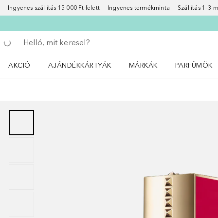
Ingyenes szállítás 15 000 Ft felett
Ingyenes termékminta
Szállítás 1–3
Menj vissza
Keresés végrehajtása
AKCIÓ
AJÁNDÉKKÁRTYÁK
MÁRKÁK
PARFÜMÖK
Nyisd meg a(z) Akció menüt
Nyisd meg a(z) MÁRKÁK me
Nyisd meg a(