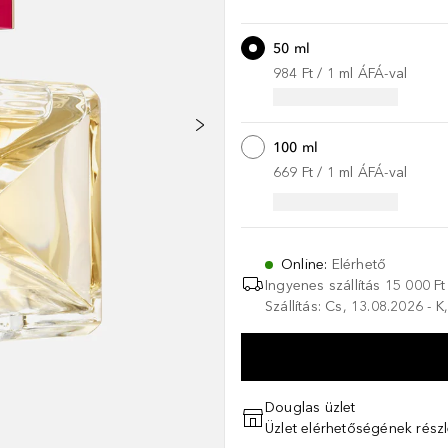
50 ml
984 Ft
 / 
1
ml
ÁFÁ-val
100 ml
669 Ft
 / 
1
ml
ÁFÁ-val
Online
:
Elérhető
Ingyenes szállítás 15 000 Ft 
Szállítás: Cs, 13.08.2026 - 
Douglas üzlet
Üzlet elérhetőségének részl