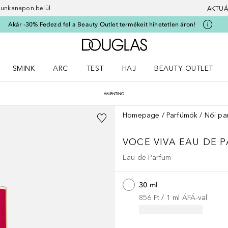
 munkanapon belül
AKTUÁ
Akár -30% Fedezd fel a Beauty Outlet termékeit hihetetlen áron!
A Douglas Főoldalra
SMINK
ARC
TEST
HAJ
BEAUTY OUTLET
nüt
z) Parfümök menüt
Nyisd meg a(z) Smink menüt
Nyisd meg a(z) Arc menüt
Nyisd meg a(z) Test menüt
Nyisd meg a(z) Haj menüt
Homepage
Parfümök
Női pa
VOCE VIVA
EAU DE P
Eau de Parfum
30 ml
856 Ft
 / 
1
ml
ÁFÁ-val