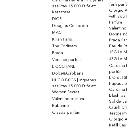
Carolina Herrera | Ingyenes
férfi par
szállítás 15 000 Ft felett
Giorgio 
Kérastase
with you 
DIOR
Parfum
Douglas Collection
Valentin
MAC
Donna nő
Kilian Paris
Prada Par
The Ordinary
Eau de P
JPG Le M
Prada
JPG Le Ma
Versace parfüm
Carolina
L'OCCITANE
parfüm
Dolce&Gabbana
L´Oréal 
HUGO BOSS | Ingyenes
hajvasal
szállítás 15 000 Ft felett
Carolina 
Women'Secret
Blush pa
Valentino parfüm
Sol de Ja
Rabanne
Crush Ch
Gisada parfüm
Testperm
Giorgio 
Refill Ea