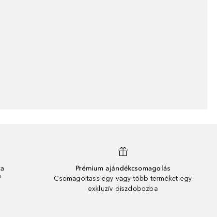
ta
Prémium ajándékcsomagolás
¹
Csomagoltass egy vagy több terméket egy
exkluzív díszdobozba