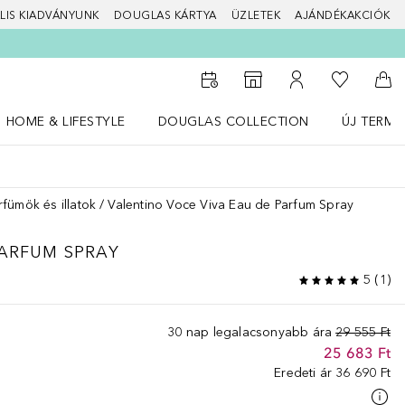
LIS KIADVÁNYUNK
DOUGLAS KÁRTYA
ÜZLETEK
AJÁNDÉKAKCIÓK
A kívánság
Az üzletkeresőhöz
A fiókomhoz
Kos
HOME & LIFESTYLE
DOUGLAS COLLECTION
ÚJ TERMÉ
Nyisd meg a(z) HOME & LIFESTYLE menüt
Nyisd meg a(z) Douglas Collection menüt
Nyisd meg 
rfümök és illatok
Valentino Voce Viva Eau de Parfum Spray
ARFUM SPRAY
5
(
1
)
30 nap legalacsonyabb ára
29 555 Ft
25 683 Ft
Eredeti ár
36 690 Ft