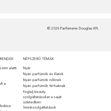
©
2026
Parfümerie Douglas Kft.
TRENDEK
NÉPSZERŰ TÉMÁK
zem alatti
Nyár
Nyári parfümök és illatok
Nyári parfümök nőknek
Mi a
Nyári parfümök férfiaknak
Foglalj beauty
szolgáltatásokat a saját
üzletedben
lfedése
Sminkszolgáltatások