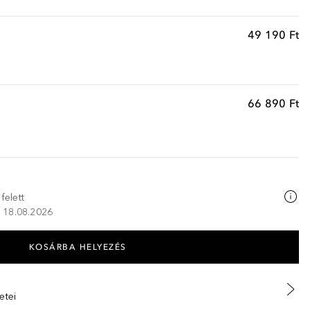
49 190 Ft
66 890 Ft
felett
K, 18.08.2026
KOSÁRBA HELYEZÉS
etei