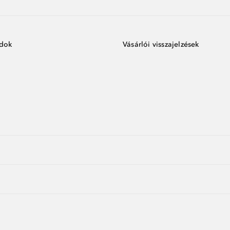
ódok
Vásárlói visszajelzések