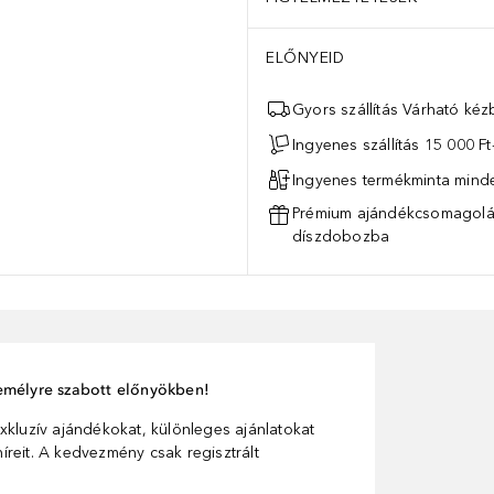
ELŐNYEID
Gyors szállítás Várható ké
Ingyenes szállítás 15 000 Ft-
Ingyenes termékminta mind
Prémium ajándékcsomagolás
díszdobozba
személyre szabott előnyökben!
xkluzív ajándékokat, különleges ajánlatokat
reit. A kedvezmény csak regisztrált