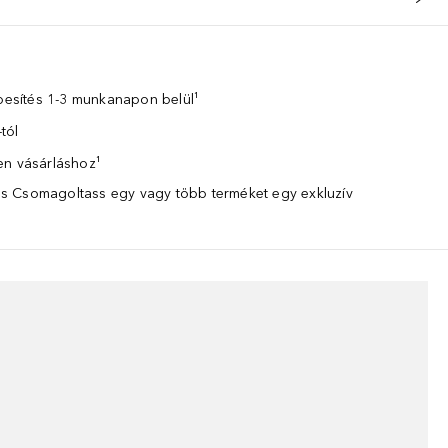
zbesítés 1-3 munkanapon belül¹
tól
en vásárláshoz¹
 Csomagoltass egy vagy több terméket egy exkluzív