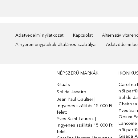
Adatvédelmi nyilatkozat
Kapcsolat
Alternatív vitare
A nyereményjátékok általános szabályai
Adatvédelmi beá
NÉPSZERŰ MÁRKÁK
IKONIKU
Rituals
Carolina 
női parf
Sol de Janeiro
Sol de Ja
Jean Paul Gaultier |
Cheirosa
Ingyenes szállítás 15 000 Ft
Yves Sain
felett
Opium Ea
Yves Saint Laurent |
Lancôme L
Ingyenes szállítás 15 000 Ft
női parf
felett
Gisada 