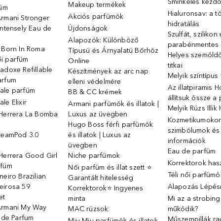
Sminkelés kezd
Makeup termékek
füm
Hialuronsav: a t
Akciós parfümök
Armani Stronger
hidratálás
Intensely Eau de
Újdonságok
Szulfát, szilikon
Alapozók: Különböző
parabénmentes
o Born In Roma
Típusú és Árnyalatú Bőrhöz
Helyes szemöld
i parfüm
Online
titkai
adoxe Refillable
Készítmények az arc nap
Melyik színtípus
arfum
elleni védelmére
Az illatpiramis 
ale parfüm
BB & CC krémek
állítsuk össze a
le Elixir
Armani parfümök és illatok |
Melyik Rúzs Illi
 Herrera La Bomba
Luxus az üvegben
Kozmetikumokon 
Hugo Boss férfi parfümök
szimbólumok és
SteamPod 3.0
és illatok | Luxus az
információk
ó
üvegben
Eau de parfüm
Herrera Good Girl
Niche parfümok
Korrektorok has
rfüm
Női parfüm és illat szett ⭐
Téli női parfümö
neiro Brazilian
Garantált hitelesség
eirosa 59
Alapozás Lépésr
Korrektorok⭐ Ingyenes
et
minta
Mi az a strobin
Armani My Way
MAC rúzsok
működik?
u de Parfum
Műszempillák ra
Miu Miu parfümök és illatok