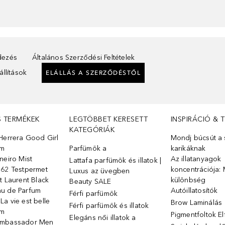
ndezés
Általános Szerződési Feltételek
llítások
ELÁLLÁS A SZERZŐDÉSTŐL
S TERMÉKEK
LEGTÖBBET KERESETT
INSPIRÁCIÓ & 
KATEGÓRIÁK
Herrera Good Girl
Mondj búcsút a s
üm
Parfümök ️a
karikáknak
neiro Mist
Az illatanyagok
Lattafa parfümök és illatok |
 62 Testpermet
koncentrációja: 
Luxus az üvegben
t Laurent Black
különbség
Beauty SALE
u de Parfum
Autóillatosítók
Férfi parfümök
a vie est belle
Brow Laminálás
Férfi parfümök és illatok
üm
Pigmentfoltok E
Elegáns női illatok ️a
Ambassador Men