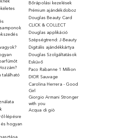
őknek
Bőrápolási kezelések
ökéletes
Prémium ajándékdoboz
Douglas Beauty Card
 és
CLICK & COLLECT
 samponok
Douglas applikáció
ökszedés
Szépségtrend: J-Beauty
 vagyok?
Digitális ajándékkártya
Hogyan
Douglas Szolgáltatások
 parfümöt
Esküvő
k Hozzám?
Paco Rabanne 1 Million
található
DIOR Sauvage
Carolina Herrera - Good
Girl
Giorgio Armani Stronger
ználata
with you
k
Acqua di giò
ől-lépésre
g és hogyan
gasztása