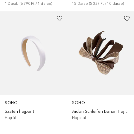
1
Darab
 (
6 790 Ft
 / 
1
darab
)
15
Darab
 (
5 327 Ft
 / 
10
darab
)
+
5
SOHO
SOHO
Szatén hajpánt
Aidan Schleifen Banán Hajcsat
Hajráf
Hajcsat