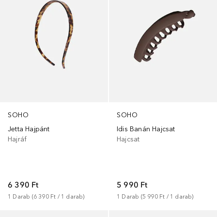
SOHO
SOHO
Jetta Hajpánt
Idis Banán Hajcsat
Hajráf
Hajcsat
6 390 Ft
5 990 Ft
1
Darab
 (
6 390 Ft
 / 
1
darab
)
1
Darab
 (
5 990 Ft
 / 
1
darab
)
+
1