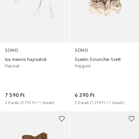
SOHO
SOHO
Isa masnis hajcsatok
Szatén Scrunchie Szett
Hajcsat
Hajgumi
7 590 Ft
6 390 Ft
2
Darab
 (
3 795 Ft
 / 
1
darab
)
5
Darab
 (
1 278 Ft
 / 
1
darab
)