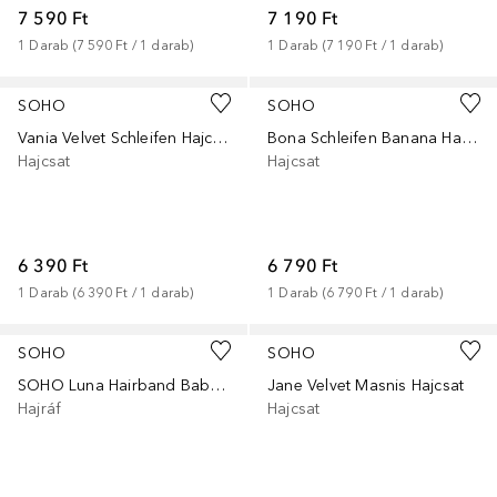
7 590 Ft
7 190 Ft
1
Darab
 (
7 590 Ft
 / 
1
darab
)
1
Darab
 (
7 190 Ft
 / 
1
darab
)
+
1
SOHO
SOHO
Vania Velvet Schleifen Hajcsat
Bona Schleifen Banana Hajcsat
Hajcsat
Hajcsat
6 390 Ft
6 790 Ft
1
Darab
 (
6 390 Ft
 / 
1
darab
)
1
Darab
 (
6 790 Ft
 / 
1
darab
)
SOHO
SOHO
SOHO Luna Hairband Baby Pink Hajpant
Jane Velvet Masnis Hajcsat
Hajráf
Hajcsat