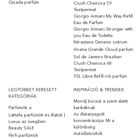
Gisada parfüm
Crush Cheirosa 59
Testpermet
Giorgio Armani My Way Refill
Eau de Parfum
Giorgio Armani Stronger with
you Eau de Toilette
Kérastase Genesis szérum
Ariana Grande Cloud parfüm
Sol de Janeiro Brazilian
Crush Cheirosa 68
Testpermet
YSL Libre Refill női parfüm
LEGTÖBBET KERESETT
INSPIRÁCIÓ & TRENDEK
KATEGÓRIÁK
Mondj búcsút a szem alatti
Parfümök ️a
karikáknak
Az illatanyagok
Lattafa parfümök és illatok |
koncentrációja: Mi a
Luxus az üvegben
különbség
Beauty SALE
Autóillatosítók
Férfi parfümök