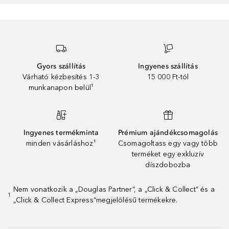
Gyors szállítás
Ingyenes szállítás
Várható kézbesítés 1-3
15 000 Ft-tól
munkanapon belül¹
Ingyenes termékminta
Prémium ajándékcsomagolás
minden vásárláshoz¹
Csomagoltass egy vagy több
terméket egy exkluzív
díszdobozba
Nem vonatkozik a „Douglas Partner”, a „Click & Collect” és a
1
„Click & Collect Express”megjelölésű termékekre.