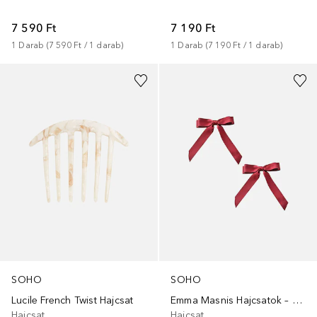
7 590 Ft
7 190 Ft
1
Darab
 (
7 590 Ft
 / 
1
darab
)
1
Darab
 (
7 190 Ft
 / 
1
darab
)
+
2
SOHO
SOHO
Lucile French Twist Hajcsat
Emma Masnis Hajcsatok – Elegáns 2 darabos szett
Hajcsat
Hajcsat