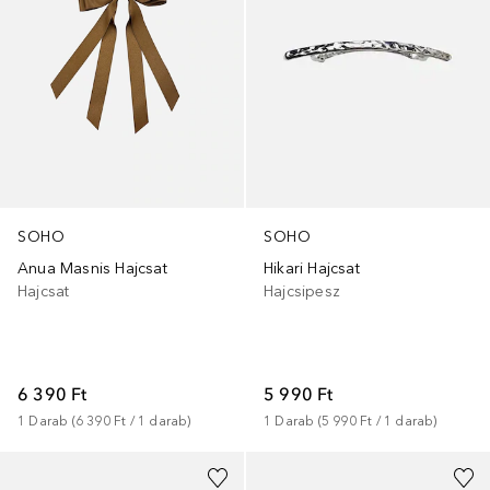
SOHO
SOHO
Anua Masnis Hajcsat
Hikari Hajcsat
Hajcsat
Hajcsipesz
6 390 Ft
5 990 Ft
1
Darab
 (
6 390 Ft
 / 
1
darab
)
1
Darab
 (
5 990 Ft
 / 
1
darab
)