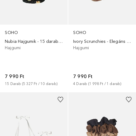
SOHO
SOHO
Nubia Hajgumik - 15 darabos készlet
Ivory Scrunchies - Elegáns hajgumik
Hajgumi
Hajgumi
7 990 Ft
7 990 Ft
15
Darab
 (
5 327 Ft
 / 
10
darab
)
4
Darab
 (
1 998 Ft
 / 
1
darab
)
+
5