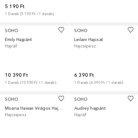
5 190 Ft
1
Darab
 (
5 190 Ft
 / 
1
darab
)
+
3
SOHO
SOHO
Emily Hajpánt
Leilani Hajcsat
Hajráf
Hajcsipesz
10 390 Ft
6 390 Ft
1
Darab
 (
10 390 Ft
 / 
1
darab
)
1
Darab
 (
6 390 Ft
 / 
1
darab
)
+
1
+
10
SOHO
SOHO
Moana Hawaii Virágos Hajcsat
Audrey hajpánt
Hajcsipesz
Hajráf