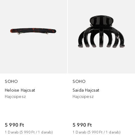
SOHO
SOHO
Heloise Hajcsat
Saida Hajcsat
Hajcsipesz
Hajcsipesz
5 990 Ft
5 990 Ft
1
Darab
 (
5 990 Ft
 / 
1
darab
)
1
Darab
 (
5 990 Ft
 / 
1
darab
)