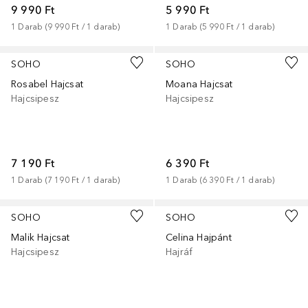
9 990 Ft
5 990 Ft
1
Darab
 (
9 990 Ft
 / 
1
darab
)
1
Darab
 (
5 990 Ft
 / 
1
darab
)
SOHO
SOHO
Rosabel Hajcsat
Moana Hajcsat
Hajcsipesz
Hajcsipesz
7 190 Ft
6 390 Ft
1
Darab
 (
7 190 Ft
 / 
1
darab
)
1
Darab
 (
6 390 Ft
 / 
1
darab
)
SOHO
SOHO
Malik Hajcsat
Celina Hajpánt
Hajcsipesz
Hajráf