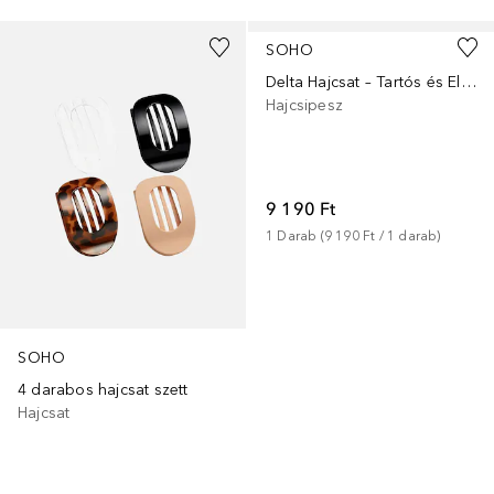
SOHO
Delta Hajcsat – Tartós és Elegáns
Hajcsipesz
9 190 Ft
1
Darab
 (
9 190 Ft
 / 
1
darab
)
SOHO
4 darabos hajcsat szett
Hajcsat