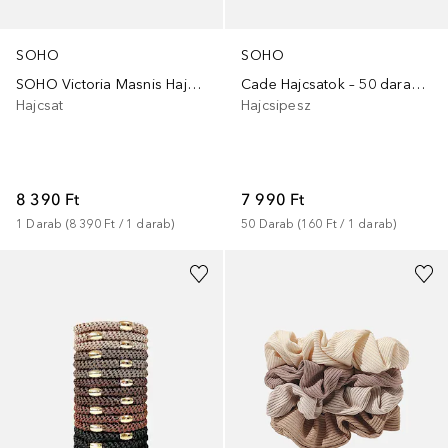
SOHO
SOHO
SOHO Victoria Masnis Hajcsat
Cade Hajcsatok – 50 darabos készlet, klasszikus stílusban
Hajcsat
Hajcsipesz
8 390 Ft
7 990 Ft
1
Darab
 (
8 390 Ft
 / 
1
darab
)
50
Darab
 (
160 Ft
 / 
1
darab
)