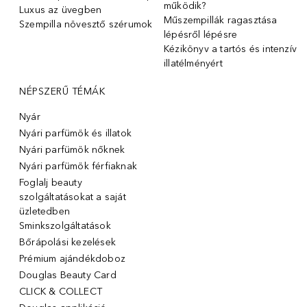
működik?
Luxus az üvegben
Műszempillák ragasztása
Szempilla növesztő szérumok
lépésről lépésre
Kézikönyv a tartós és intenzív
illatélményért
NÉPSZERŰ TÉMÁK
Nyár
Nyári parfümök és illatok
Nyári parfümök nőknek
Nyári parfümök férfiaknak
Foglalj beauty
szolgáltatásokat a saját
üzletedben
Sminkszolgáltatások
Bőrápolási kezelések
Prémium ajándékdoboz
Douglas Beauty Card
CLICK & COLLECT