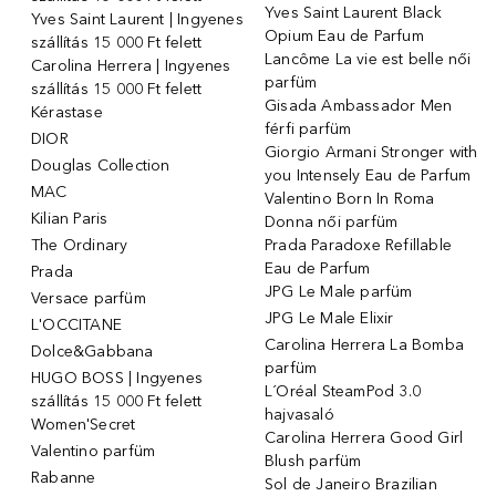
Yves Saint Laurent Black
Yves Saint Laurent | Ingyenes
Opium Eau de Parfum
szállítás 15 000 Ft felett
Lancôme La vie est belle női
Carolina Herrera | Ingyenes
parfüm
szállítás 15 000 Ft felett
Gisada Ambassador Men
Kérastase
férfi parfüm
DIOR
Giorgio Armani Stronger with
Douglas Collection
you Intensely Eau de Parfum
MAC
Valentino Born In Roma
Kilian Paris
Donna női parfüm
The Ordinary
Prada Paradoxe Refillable
Eau de Parfum
Prada
JPG Le Male parfüm
Versace parfüm
JPG Le Male Elixir
L'OCCITANE
Carolina Herrera La Bomba
Dolce&Gabbana
parfüm
HUGO BOSS | Ingyenes
L´Oréal SteamPod 3.0
szállítás 15 000 Ft felett
hajvasaló
Women'Secret
Carolina Herrera Good Girl
Valentino parfüm
Blush parfüm
Rabanne
Sol de Janeiro Brazilian