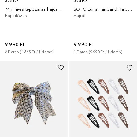
SOHO
SOHO
74 mm-es tépőzáras hajcsavarók
SOHO Luna Hairband Hajpánt Fehér - Elegáns Szatén Hajbavaló
Hajsütővas
Hajráf
9 990 Ft
9 990 Ft
6
Darab
 (
1 665 Ft
 / 
1
darab
)
1
Darab
 (
9 990 Ft
 / 
1
darab
)