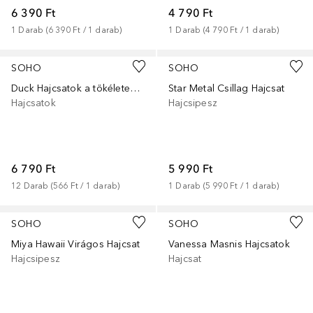
6 390 Ft
4 790 Ft
1
Darab
 (
6 390 Ft
 / 
1
darab
)
1
Darab
 (
4 790 Ft
 / 
1
darab
)
SOHO
SOHO
Duck Hajcsatok a tökéletes frizurákért
Star Metal Csillag Hajcsat
Hajcsatok
Hajcsipesz
6 790 Ft
5 990 Ft
12
Darab
 (
566 Ft
 / 
1
darab
)
1
Darab
 (
5 990 Ft
 / 
1
darab
)
SOHO
SOHO
Miya Hawaii Virágos Hajcsat
Vanessa Masnis Hajcsatok
Hajcsipesz
Hajcsat