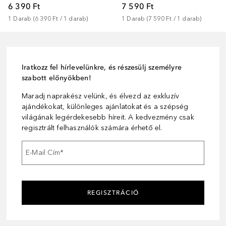
6 390 Ft
7 590 Ft
1
Darab
 (
6 390 Ft
 / 
1
darab
)
1
Darab
 (
7 590 Ft
 / 
1
darab
)
Iratkozz fel hírlevelünkre, és részesülj személyre
szabott előnyökben!
Maradj naprakész velünk, és élvezd az exkluzív
ajándékokat, különleges ajánlatokat és a szépség
világának legérdekesebb híreit. A kedvezmény csak
regisztrált felhasználók számára érhető el.
E-Mail Cím
*
REGISZTRÁCIÓ