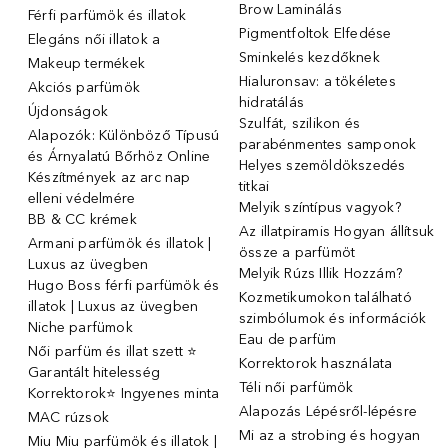
Brow Laminálás
Férfi parfümök és illatok
Pigmentfoltok Elfedése
Elegáns női illatok ️a
Sminkelés kezdőknek
Makeup termékek
Hialuronsav: a tökéletes
Akciós parfümök
hidratálás
Újdonságok
Szulfát, szilikon és
Alapozók: Különböző Típusú
parabénmentes samponok
és Árnyalatú Bőrhöz Online
Helyes szemöldökszedés
Készítmények az arc nap
titkai
elleni védelmére
Melyik színtípus vagyok?
BB & CC krémek
Az illatpiramis Hogyan állítsuk
Armani parfümök és illatok |
össze a parfümöt
Luxus az üvegben
Melyik Rúzs Illik Hozzám?
Hugo Boss férfi parfümök és
Kozmetikumokon található
illatok | Luxus az üvegben
szimbólumok és információk
Niche parfümok
Eau de parfüm
Női parfüm és illat szett ⭐
Korrektorok használata
Garantált hitelesség
Téli női parfümök
Korrektorok⭐ Ingyenes minta
Alapozás Lépésről-lépésre
MAC rúzsok
Mi az a strobing és hogyan
Miu Miu parfümök és illatok |