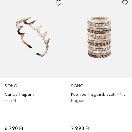
SOHO
SOHO
Canda Hajpánt
Keenlee Hajgumik szett – 15 darab
Hajráf
Hajgumi
6 790 Ft
7 990 Ft