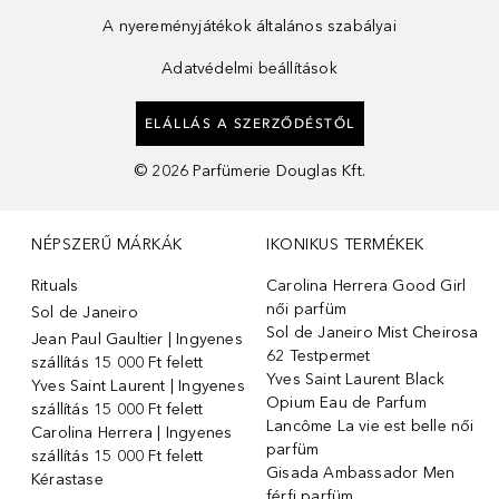
A nyereményjátékok általános szabályai
Adatvédelmi beállítások
ELÁLLÁS A SZERZŐDÉSTŐL
©
2026
Parfümerie Douglas Kft.
NÉPSZERŰ MÁRKÁK
IKONIKUS TERMÉKEK
Rituals
Carolina Herrera Good Girl
női parfüm
Sol de Janeiro
Sol de Janeiro Mist Cheirosa
Jean Paul Gaultier | Ingyenes
62 Testpermet
szállítás 15 000 Ft felett
Yves Saint Laurent Black
Yves Saint Laurent | Ingyenes
Opium Eau de Parfum
szállítás 15 000 Ft felett
Lancôme La vie est belle női
Carolina Herrera | Ingyenes
parfüm
szállítás 15 000 Ft felett
Gisada Ambassador Men
Kérastase
férfi parfüm