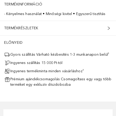
TERMÉKINFORMÁCIÓ
Kényelmes használat • Minőségi kivitel • Egyszerű tisztítás
TERMÉKRÉSZLETEK
ELŐNYEID
Gyors szállítás Várható kézbesítés 1-3 munkanapon belül¹
Ingyenes szállítás 15 000 Ft-tól
Ingyenes termékminta minden vásárláshoz¹
Prémium ajándékcsomagolás Csomagoltass egy vagy több
terméket egy exkluzív díszdobozba