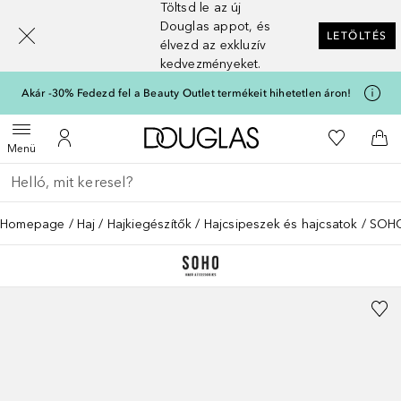
Töltsd le az új
[navigation.slideout.screenreader]
Douglas appot, és
LETÖLTÉS
élvezd az exkluzív
kedvezményeket.
Akár -30% Fedezd fel a Beauty Outlet termékeit hihetetlen áron!
A Douglas Főoldalra
A kívánság
Menü megnyitása
A fiókomhoz
Kos
Menü
Menj vissza
Keresés végrehajtása
Homepage
Haj
Hajkiegészítők
Hajcsipeszek és hajcsatok
SOHO