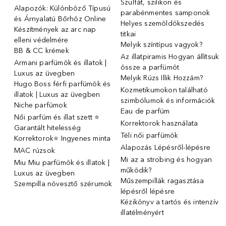
Szulfát, szilikon és
Alapozók: Különböző Típusú
parabénmentes samponok
és Árnyalatú Bőrhöz Online
Helyes szemöldökszedés
Készítmények az arc nap
titkai
elleni védelmére
Melyik színtípus vagyok?
BB & CC krémek
Az illatpiramis Hogyan állítsuk
Armani parfümök és illatok |
össze a parfümöt
Luxus az üvegben
Melyik Rúzs Illik Hozzám?
Hugo Boss férfi parfümök és
Kozmetikumokon található
illatok | Luxus az üvegben
szimbólumok és információk
Niche parfümok
Eau de parfüm
Női parfüm és illat szett ⭐
Korrektorok használata
Garantált hitelesség
Téli női parfümök
Korrektorok⭐ Ingyenes minta
Alapozás Lépésről-lépésre
MAC rúzsok
Mi az a strobing és hogyan
Miu Miu parfümök és illatok |
működik?
Luxus az üvegben
Műszempillák ragasztása
Szempilla növesztő szérumok
lépésről lépésre
Kézikönyv a tartós és intenzív
illatélményért