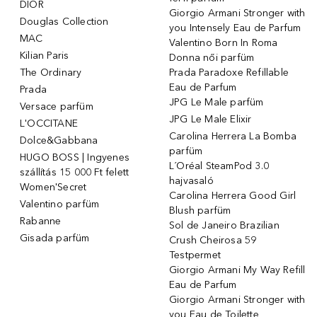
DIOR
Giorgio Armani Stronger with
Douglas Collection
you Intensely Eau de Parfum
MAC
Valentino Born In Roma
Kilian Paris
Donna női parfüm
The Ordinary
Prada Paradoxe Refillable
Eau de Parfum
Prada
JPG Le Male parfüm
Versace parfüm
JPG Le Male Elixir
L'OCCITANE
Carolina Herrera La Bomba
Dolce&Gabbana
parfüm
HUGO BOSS | Ingyenes
L´Oréal SteamPod 3.0
szállítás 15 000 Ft felett
hajvasaló
Women'Secret
Carolina Herrera Good Girl
Valentino parfüm
Blush parfüm
Rabanne
Sol de Janeiro Brazilian
Gisada parfüm
Crush Cheirosa 59
Testpermet
Giorgio Armani My Way Refill
Eau de Parfum
Giorgio Armani Stronger with
you Eau de Toilette