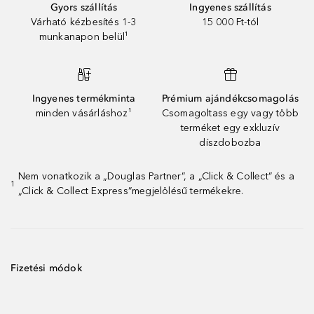
Gyors szállítás
Ingyenes szállítás
Várható kézbesítés 1-3
15 000 Ft-tól
munkanapon belül¹
Ingyenes termékminta
Prémium ajándékcsomagolás
minden vásárláshoz¹
Csomagoltass egy vagy több
terméket egy exkluzív
díszdobozba
Nem vonatkozik a „Douglas Partner”, a „Click & Collect” és a
1
„Click & Collect Express”megjelölésű termékekre.
Fizetési módok