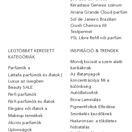
Kérastase Genesis szérum
Ariana Grande Cloud parfüm
Sol de Janeiro Brazilian
Crush Cheirosa 68
Testpermet
YSL Libre Refill női parfüm
LEGTÖBBET KERESETT
INSPIRÁCIÓ & TRENDEK
KATEGÓRIÁK
Mondj búcsút a szem alatti
Parfümök ️a
karikáknak
Az illatanyagok
Lattafa parfümök és illatok |
koncentrációja: Mi a
Luxus az üvegben
különbség
Beauty SALE
Autóillatosítók
Férfi parfümök
Brow Laminálás
Férfi parfümök és illatok
Pigmentfoltok Elfedése
Elegáns női illatok ️a
Sminkelés kezdőknek
Makeup termékek
Hialuronsav: a tökéletes
Akciós parfümök
hidratálás
Újdonságok