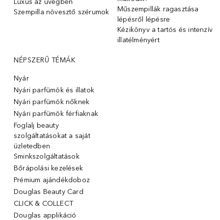
Luxus az üvegben
Műszempillák ragasztása
Szempilla növesztő szérumok
lépésről lépésre
Kézikönyv a tartós és intenzív
illatélményért
NÉPSZERŰ TÉMÁK
Nyár
Nyári parfümök és illatok
Nyári parfümök nőknek
Nyári parfümök férfiaknak
Foglalj beauty
szolgáltatásokat a saját
üzletedben
Sminkszolgáltatások
Bőrápolási kezelések
Prémium ajándékdoboz
Douglas Beauty Card
CLICK & COLLECT
Douglas applikáció