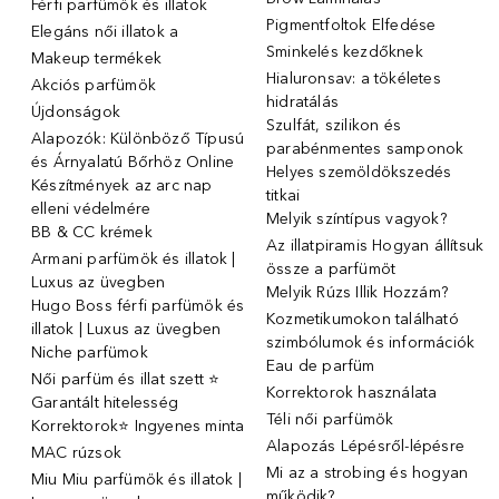
Férfi parfümök és illatok
Pigmentfoltok Elfedése
Elegáns női illatok ️a
Sminkelés kezdőknek
Makeup termékek
Hialuronsav: a tökéletes
Akciós parfümök
hidratálás
Újdonságok
Szulfát, szilikon és
Alapozók: Különböző Típusú
parabénmentes samponok
és Árnyalatú Bőrhöz Online
Helyes szemöldökszedés
Készítmények az arc nap
titkai
elleni védelmére
Melyik színtípus vagyok?
BB & CC krémek
Az illatpiramis Hogyan állítsuk
Armani parfümök és illatok |
össze a parfümöt
Luxus az üvegben
Melyik Rúzs Illik Hozzám?
Hugo Boss férfi parfümök és
Kozmetikumokon található
illatok | Luxus az üvegben
szimbólumok és információk
Niche parfümok
Eau de parfüm
Női parfüm és illat szett ⭐
Korrektorok használata
Garantált hitelesség
Téli női parfümök
Korrektorok⭐ Ingyenes minta
Alapozás Lépésről-lépésre
MAC rúzsok
Mi az a strobing és hogyan
Miu Miu parfümök és illatok |
működik?