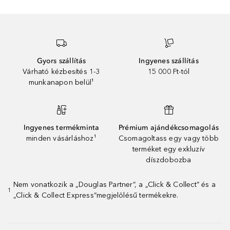
Gyors szállítás
Ingyenes szállítás
Várható kézbesítés 1-3
15 000 Ft-tól
munkanapon belül¹
Ingyenes termékminta
Prémium ajándékcsomagolás
minden vásárláshoz¹
Csomagoltass egy vagy több
terméket egy exkluzív
díszdobozba
Nem vonatkozik a „Douglas Partner”, a „Click & Collect” és a
1
„Click & Collect Express”megjelölésű termékekre.