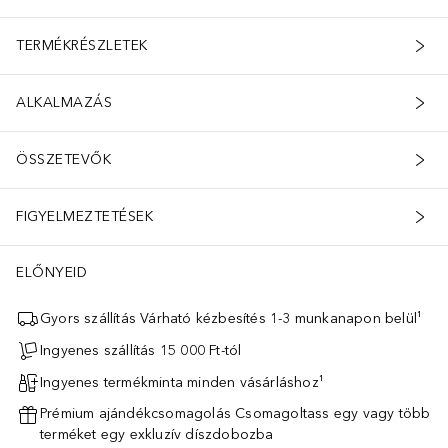
TERMÉKRÉSZLETEK
ALKALMAZÁS
ÖSSZETEVŐK
FIGYELMEZTETÉSEK
ELŐNYEID
Gyors szállítás Várható kézbesítés 1-3 munkanapon belül¹
Ingyenes szállítás 15 000 Ft-tól
Ingyenes termékminta minden vásárláshoz¹
Prémium ajándékcsomagolás Csomagoltass egy vagy több
terméket egy exkluzív díszdobozba