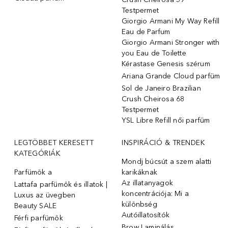
Testpermet
Giorgio Armani My Way Refill
Eau de Parfum
Giorgio Armani Stronger with
you Eau de Toilette
Kérastase Genesis szérum
Ariana Grande Cloud parfüm
Sol de Janeiro Brazilian
Crush Cheirosa 68
Testpermet
YSL Libre Refill női parfüm
LEGTÖBBET KERESETT
INSPIRÁCIÓ & TRENDEK
KATEGÓRIÁK
Mondj búcsút a szem alatti
Parfümök ️a
karikáknak
Az illatanyagok
Lattafa parfümök és illatok |
koncentrációja: Mi a
Luxus az üvegben
különbség
Beauty SALE
Autóillatosítók
Férfi parfümök
Brow Laminálás