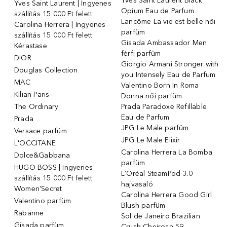
Yves Saint Laurent Black
Yves Saint Laurent | Ingyenes
Opium Eau de Parfum
szállítás 15 000 Ft felett
Lancôme La vie est belle női
Carolina Herrera | Ingyenes
parfüm
szállítás 15 000 Ft felett
Gisada Ambassador Men
Kérastase
férfi parfüm
DIOR
Giorgio Armani Stronger with
Douglas Collection
you Intensely Eau de Parfum
MAC
Valentino Born In Roma
Kilian Paris
Donna női parfüm
The Ordinary
Prada Paradoxe Refillable
Eau de Parfum
Prada
JPG Le Male parfüm
Versace parfüm
JPG Le Male Elixir
L'OCCITANE
Carolina Herrera La Bomba
Dolce&Gabbana
parfüm
HUGO BOSS | Ingyenes
L´Oréal SteamPod 3.0
szállítás 15 000 Ft felett
hajvasaló
Women'Secret
Carolina Herrera Good Girl
Valentino parfüm
Blush parfüm
Rabanne
Sol de Janeiro Brazilian
Gisada parfüm
Crush Cheirosa 59