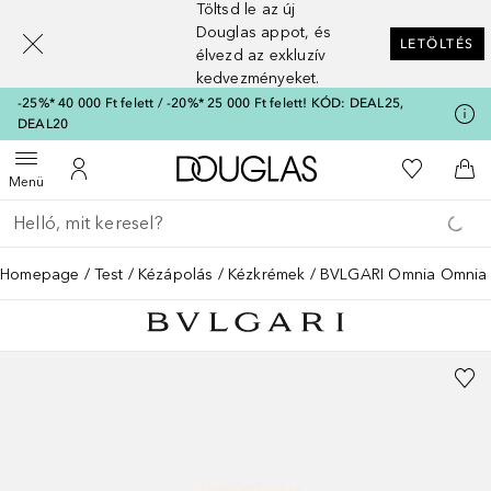
Töltsd le az új
[navigation.slideout.screenreader]
Douglas appot, és
LETÖLTÉS
élvezd az exkluzív
kedvezményeket.
-25%* 40 000 Ft felett / -20%* 25 000 Ft felett! KÓD: DEAL25,
DEAL20
A Douglas Főoldalra
A kívánság
Menü megnyitása
A fiókomhoz
Kos
Menü
Menj vissza
Keresés végrehajtása
Homepage
Test
Kézápolás
Kézkrémek
BVLGARI Omnia Omnia C