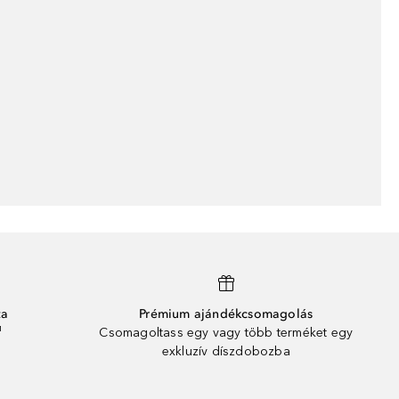
ta
Prémium ajándékcsomagolás
¹
Csomagoltass egy vagy több terméket egy
exkluzív díszdobozba