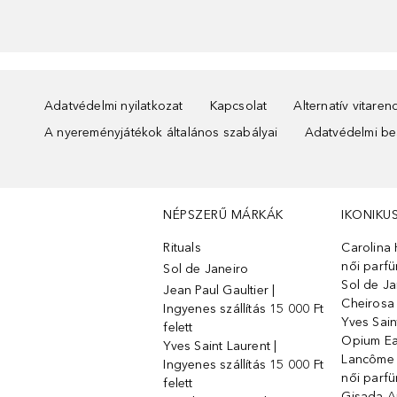
Adatvédelmi nyilatkozat
Kapcsolat
Alternatív vitare
A nyereményjátékok általános szabályai
Adatvédelmi beá
NÉPSZERŰ MÁRKÁK
IKONIKU
Rituals
Carolina 
női parf
Sol de Janeiro
Sol de Ja
Jean Paul Gaultier |
Cheirosa
Ingyenes szállítás 15 000 Ft
Yves Sain
felett
Opium Ea
Yves Saint Laurent |
Lancôme L
Ingyenes szállítás 15 000 Ft
női parf
felett
Gisada 