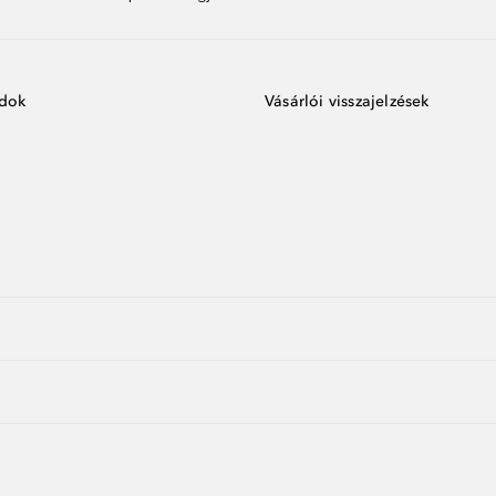
ódok
Vásárlói visszajelzések