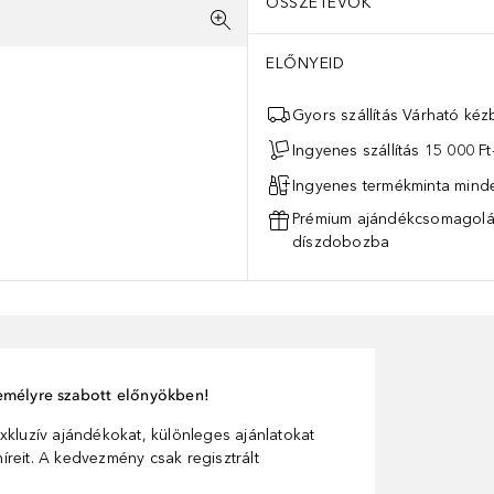
ÖSSZETEVŐK
ELŐNYEID
Gyors szállítás Várható ké
Ingyenes szállítás 15 000 Ft-
Ingyenes termékminta mind
Prémium ajándékcsomagolás
díszdobozba
személyre szabott előnyökben!
xkluzív ajándékokat, különleges ajánlatokat
reit. A kedvezmény csak regisztrált