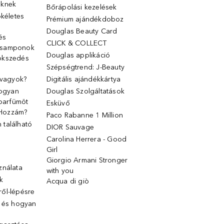
őknek
Bőrápolási kezelések
ökéletes
Prémium ajándékdoboz
Douglas Beauty Card
 és
CLICK & COLLECT
 samponok
Douglas applikáció
ökszedés
Szépségtrend: J-Beauty
 vagyok?
Digitális ajándékkártya
Hogyan
Douglas Szolgáltatások
 parfümöt
Esküvő
k Hozzám?
Paco Rabanne 1 Million
található
DIOR Sauvage
Carolina Herrera - Good
Girl
Giorgio Armani Stronger
ználata
with you
k
Acqua di giò
ől-lépésre
g és hogyan