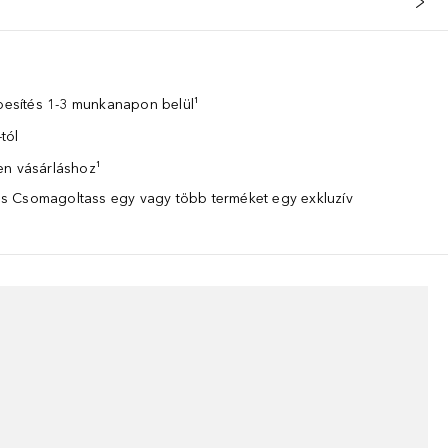
zbesítés 1-3 munkanapon belül¹
tól
en vásárláshoz¹
 Csomagoltass egy vagy több terméket egy exkluzív