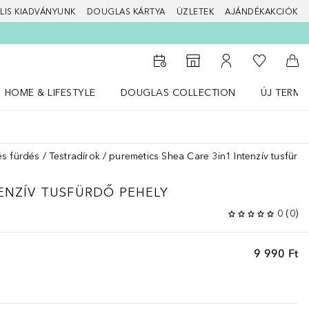
LIS KIADVÁNYUNK
DOUGLAS KÁRTYA
ÜZLETEK
AJÁNDÉKAKCIÓK
A kívánság
Az üzletkeresőhöz
A fiókomhoz
Kos
HOME & LIFESTYLE
DOUGLAS COLLECTION
ÚJ TERMÉ
Nyisd meg a(z) HOME & LIFESTYLE menüt
Nyisd meg a(z) Douglas Collection menüt
Nyisd meg 
s fürdés
Testradírok
puremetics Shea Care 3in1 Intenzív tusfürd
TENZÍV TUSFÜRDŐ PEHELY
0
(
0
)
9 990 Ft