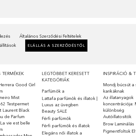
ndezés
Általános Szerződési Feltételek
llítások
ELÁLLÁS A SZERZŐDÉSTŐL
S TERMÉKEK
LEGTÖBBET KERESETT
INSPIRÁCIÓ & 
KATEGÓRIÁK
Herrera Good Girl
Mondj búcsút a s
üm
Parfümök ️a
karikáknak
neiro Mist
Az illatanyagok
Lattafa parfümök és illatok |
 62 Testpermet
koncentrációja: 
Luxus az üvegben
t Laurent Black
különbség
Beauty SALE
u de Parfum
Autóillatosítók
Férfi parfümök
a vie est belle
Brow Laminálás
Férfi parfümök és illatok
üm
Pigmentfoltok E
Elegáns női illatok ️a
Ambassador Men