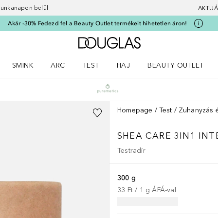
 munkanapon belül
AKTUÁ
Akár -30% Fedezd fel a Beauty Outlet termékeit hihetetlen áron!
A Douglas Főoldalra
SMINK
ARC
TEST
HAJ
BEAUTY OUTLET
nüt
z) Parfümök menüt
Nyisd meg a(z) Smink menüt
Nyisd meg a(z) Arc menüt
Nyisd meg a(z) Test menüt
Nyisd meg a(z) Haj menüt
Homepage
Test
Zuhanyzás é
SHEA CARE 3IN1 IN
Testradír
300 g
33 Ft
 / 
1
g
ÁFÁ-val