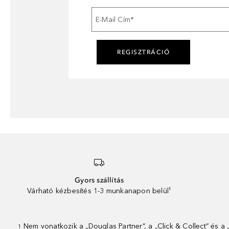
E-Mail Cím
*
REGISZTRÁCIÓ
Gyors szállítás
Várható kézbesítés 1-3 munkanapon belül¹
Nem vonatkozik a „Douglas Partner”, a „Click & Collect” és a
1