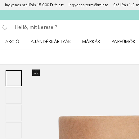
Ingyenes szállítás 15 000 Ft felett
Ingyenes termékminta
Szállítás 1–3
Menj vissza
Keresés végrehajtása
AKCIÓ
AJÁNDÉKKÁRTYÁK
MÁRKÁK
PARFÜMÖK
Nyisd meg a(z) Akció menüt
Nyisd meg a(z) MÁRKÁK me
Nyisd meg a(
ÚJ