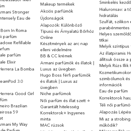
Sminkelés kezd
Makeup termékek
füm
Hialuronsav: a t
Akciós parfümök
Armani Stronger
hidratálás
Intensely Eau de
Újdonságok
Szulfát, szilikon
Alapozók: Különböző
parabénmentes
o Born In Roma
Típusú és Árnyalatú Bőrhöz
Helyes szemöld
i parfüm
Online
titkai
adoxe Refillable
Készítmények az arc nap
Melyik színtípus
arfum
elleni védelmére
Az illatpiramis 
ale parfüm
BB & CC krémek
állítsuk össze a
le Elixir
Armani parfümök és illatok |
Melyik Rúzs Illi
 Herrera La Bomba
Luxus az üvegben
Kozmetikumokon 
Hugo Boss férfi parfümök
szimbólumok és
SteamPod 3.0
és illatok | Luxus az
információk
ó
üvegben
Eau de parfüm
Herrera Good Girl
Niche parfümok
Korrektorok has
rfüm
Női parfüm és illat szett ⭐
Téli női parfümö
neiro Brazilian
Garantált hitelesség
eirosa 59
Alapozás Lépésr
Korrektorok⭐ Ingyenes
et
minta
Mi az a strobin
Armani My Way
MAC rúzsok
működik?
u de Parfum