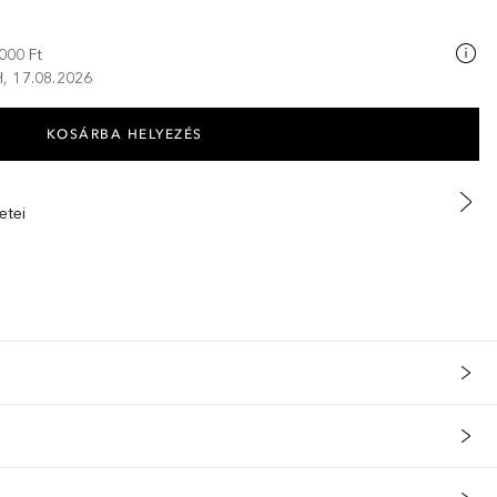
000 Ft
 H, 17.08.2026
KOSÁRBA HELYEZÉS
etei