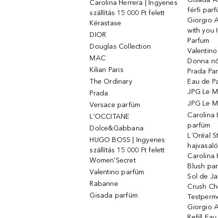
Carolina Herrera | Ingyenes
férfi par
szállítás 15 000 Ft felett
Giorgio 
Kérastase
with you 
DIOR
Parfum
Douglas Collection
Valentin
MAC
Donna nő
Kilian Paris
Prada Par
The Ordinary
Eau de P
JPG Le M
Prada
JPG Le Ma
Versace parfüm
Carolina
L'OCCITANE
parfüm
Dolce&Gabbana
L´Oréal 
HUGO BOSS | Ingyenes
hajvasal
szállítás 15 000 Ft felett
Carolina 
Women'Secret
Blush pa
Valentino parfüm
Sol de Ja
Rabanne
Crush Ch
Gisada parfüm
Testperm
Giorgio 
Refill Ea