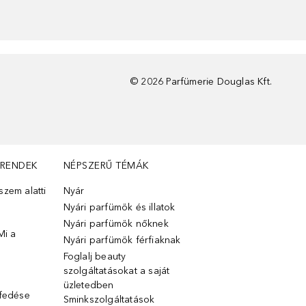
©
2026
Parfümerie Douglas Kft.
TRENDEK
NÉPSZERŰ TÉMÁK
zem alatti
Nyár
Nyári parfümök és illatok
Nyári parfümök nőknek
Mi a
Nyári parfümök férfiaknak
Foglalj beauty
szolgáltatásokat a saját
üzletedben
lfedése
Sminkszolgáltatások