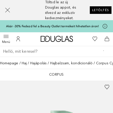
Töltsd le az új
[navigation.slideout.screenreader]
Douglas appot, és
LETÖLTÉS
élvezd az exkluzív
kedvezményeket.
Akár -30% Fedezd fel a Beauty Outlet termékeit hihetetlen áron!
A Douglas Főoldalra
A kívánság
Menü megnyitása
A fiókomhoz
Kos
Menü
Menj vissza
Keresés végrehajtása
Homepage
Haj
Hajápolás
Hajbalzsam, kondicionáló
Corpus Cy
CORPUS