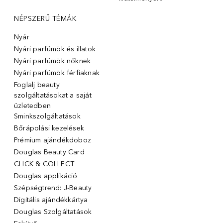
NÉPSZERŰ TÉMÁK
Nyár
Nyári parfümök és illatok
Nyári parfümök nőknek
Nyári parfümök férfiaknak
Foglalj beauty
szolgáltatásokat a saját
üzletedben
Sminkszolgáltatások
Bőrápolási kezelések
Prémium ajándékdoboz
Douglas Beauty Card
CLICK & COLLECT
Douglas applikáció
Szépségtrend: J-Beauty
Digitális ajándékkártya
Douglas Szolgáltatások