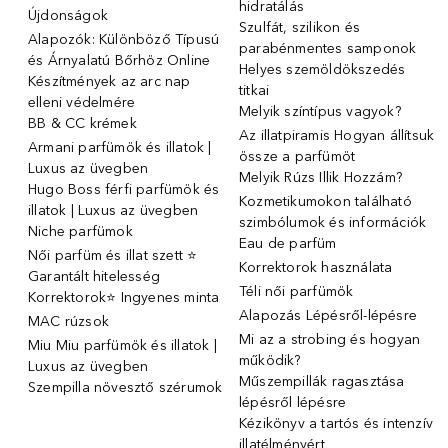
hidratálás
Újdonságok
Szulfát, szilikon és
Alapozók: Különböző Típusú
parabénmentes samponok
és Árnyalatú Bőrhöz Online
Helyes szemöldökszedés
Készítmények az arc nap
titkai
elleni védelmére
Melyik színtípus vagyok?
BB & CC krémek
Az illatpiramis Hogyan állítsuk
Armani parfümök és illatok |
össze a parfümöt
Luxus az üvegben
Melyik Rúzs Illik Hozzám?
Hugo Boss férfi parfümök és
Kozmetikumokon található
illatok | Luxus az üvegben
szimbólumok és információk
Niche parfümok
Eau de parfüm
Női parfüm és illat szett ⭐
Korrektorok használata
Garantált hitelesség
Téli női parfümök
Korrektorok⭐ Ingyenes minta
Alapozás Lépésről-lépésre
MAC rúzsok
Mi az a strobing és hogyan
Miu Miu parfümök és illatok |
működik?
Luxus az üvegben
Műszempillák ragasztása
Szempilla növesztő szérumok
lépésről lépésre
Kézikönyv a tartós és intenzív
illatélményért