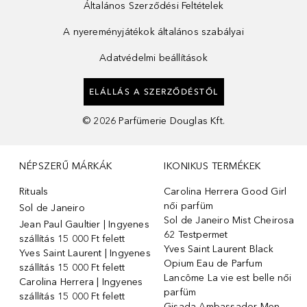
Általános Szerződési Feltételek
A nyereményjátékok általános szabályai
Adatvédelmi beállítások
ELÁLLÁS A SZERZŐDÉSTŐL
©
2026
Parfümerie Douglas Kft.
NÉPSZERŰ MÁRKÁK
IKONIKUS TERMÉKEK
Rituals
Carolina Herrera Good Girl
női parfüm
Sol de Janeiro
Sol de Janeiro Mist Cheirosa
Jean Paul Gaultier | Ingyenes
62 Testpermet
szállítás 15 000 Ft felett
Yves Saint Laurent Black
Yves Saint Laurent | Ingyenes
Opium Eau de Parfum
szállítás 15 000 Ft felett
Lancôme La vie est belle női
Carolina Herrera | Ingyenes
parfüm
szállítás 15 000 Ft felett
Gisada Ambassador Men