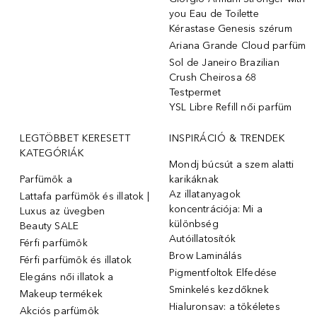
you Eau de Toilette
Kérastase Genesis szérum
Ariana Grande Cloud parfüm
Sol de Janeiro Brazilian
Crush Cheirosa 68
Testpermet
YSL Libre Refill női parfüm
LEGTÖBBET KERESETT
INSPIRÁCIÓ & TRENDEK
KATEGÓRIÁK
Mondj búcsút a szem alatti
Parfümök ️a
karikáknak
Az illatanyagok
Lattafa parfümök és illatok |
koncentrációja: Mi a
Luxus az üvegben
különbség
Beauty SALE
Autóillatosítók
Férfi parfümök
Brow Laminálás
Férfi parfümök és illatok
Pigmentfoltok Elfedése
Elegáns női illatok ️a
Sminkelés kezdőknek
Makeup termékek
Hialuronsav: a tökéletes
Akciós parfümök