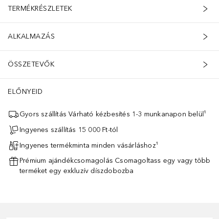
TERMÉKRÉSZLETEK
ALKALMAZÁS
ÖSSZETEVŐK
ELŐNYEID
Gyors szállítás Várható kézbesítés 1-3 munkanapon belül¹
Ingyenes szállítás 15 000 Ft-tól
Ingyenes termékminta minden vásárláshoz¹
Prémium ajándékcsomagolás Csomagoltass egy vagy több
terméket egy exkluzív díszdobozba