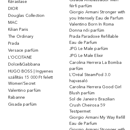
Kérastase
férfi parfüm
DIOR
Giorgio Armani Stronger with
Douglas Collection
you Intensely Eau de Parfum
MAC
Valentino Born In Roma
Kilian Paris
Donna női parfüm
The Ordinary
Prada Paradoxe Refillable
Eau de Parfum
Prada
JPG Le Male parfüm
Versace parfüm
JPG Le Male Elixir
L'OCCITANE
Carolina Herrera La Bomba
Dolce&Gabbana
parfüm
HUGO BOSS | Ingyenes
L´Oréal SteamPod 3.0
szállítás 15 000 Ft felett
hajvasaló
Women'Secret
Carolina Herrera Good Girl
Valentino parfüm
Blush parfüm
Rabanne
Sol de Janeiro Brazilian
Gisada parfüm
Crush Cheirosa 59
Testpermet
Giorgio Armani My Way Refill
Eau de Parfum
Giorgio Armani Stronger with