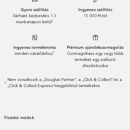
Gyors szállítás
Ingyenes szállítás
Várható kézbesítés 1-3
15 000 Ft-tól
munkanapon belül¹
Ingyenes termékminta
Prémium ajándékcsomagolás
minden vásárláshoz¹
Csomagoltass egy vagy több
terméket egy exkluzív
díszdobozba
Nem vonatkozik a „Douglas Partner”, a „Click & Collect” és a
1
„Click & Collect Express”megjelölésű termékekre.
Fizetési módok