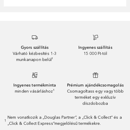
Gyors szállítás
Ingyenes szállítás
Várható kézbesítés 1-3
15 000 Ft-tól
munkanapon belül¹
Ingyenes termékminta
Prémium ajándékcsomagolás
minden vásárláshoz¹
Csomagoltass egy vagy több
terméket egy exkluzív
díszdobozba
Nem vonatkozik a „Douglas Partner”, a „Click & Collect” és a
1
„Click & Collect Express”megjelölésű termékekre.