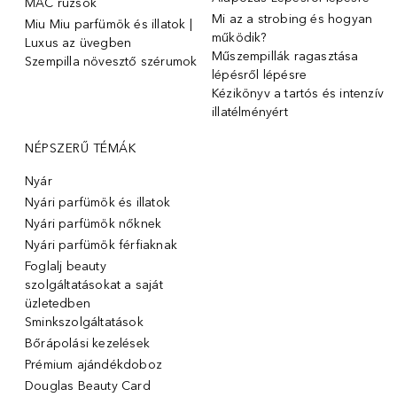
MAC rúzsok
Mi az a strobing és hogyan
Miu Miu parfümök és illatok |
működik?
Luxus az üvegben
Műszempillák ragasztása
Szempilla növesztő szérumok
lépésről lépésre
Kézikönyv a tartós és intenzív
illatélményért
NÉPSZERŰ TÉMÁK
Nyár
Nyári parfümök és illatok
Nyári parfümök nőknek
Nyári parfümök férfiaknak
Foglalj beauty
szolgáltatásokat a saját
üzletedben
Sminkszolgáltatások
Bőrápolási kezelések
Prémium ajándékdoboz
Douglas Beauty Card