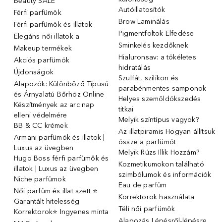
Beauty SALE
Autóillatosítók
Férfi parfümök
Brow Laminálás
Férfi parfümök és illatok
Pigmentfoltok Elfedése
Elegáns női illatok ️a
Sminkelés kezdőknek
Makeup termékek
Hialuronsav: a tökéletes
Akciós parfümök
hidratálás
Újdonságok
Szulfát, szilikon és
Alapozók: Különböző Típusú
parabénmentes samponok
és Árnyalatú Bőrhöz Online
Helyes szemöldökszedés
Készítmények az arc nap
titkai
elleni védelmére
Melyik színtípus vagyok?
BB & CC krémek
Az illatpiramis Hogyan állítsuk
Armani parfümök és illatok |
össze a parfümöt
Luxus az üvegben
Melyik Rúzs Illik Hozzám?
Hugo Boss férfi parfümök és
Kozmetikumokon található
illatok | Luxus az üvegben
szimbólumok és információk
Niche parfümok
Eau de parfüm
Női parfüm és illat szett ⭐
Korrektorok használata
Garantált hitelesség
Téli női parfümök
Korrektorok⭐ Ingyenes minta
Alapozás Lépésről-lépésre