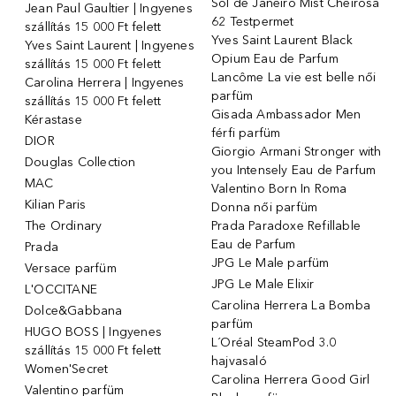
Sol de Janeiro Mist Cheirosa
Jean Paul Gaultier | Ingyenes
62 Testpermet
szállítás 15 000 Ft felett
Yves Saint Laurent Black
Yves Saint Laurent | Ingyenes
Opium Eau de Parfum
szállítás 15 000 Ft felett
Lancôme La vie est belle női
Carolina Herrera | Ingyenes
parfüm
szállítás 15 000 Ft felett
Gisada Ambassador Men
Kérastase
férfi parfüm
DIOR
Giorgio Armani Stronger with
Douglas Collection
you Intensely Eau de Parfum
MAC
Valentino Born In Roma
Kilian Paris
Donna női parfüm
The Ordinary
Prada Paradoxe Refillable
Eau de Parfum
Prada
JPG Le Male parfüm
Versace parfüm
JPG Le Male Elixir
L'OCCITANE
Carolina Herrera La Bomba
Dolce&Gabbana
parfüm
HUGO BOSS | Ingyenes
L´Oréal SteamPod 3.0
szállítás 15 000 Ft felett
hajvasaló
Women'Secret
Carolina Herrera Good Girl
Valentino parfüm