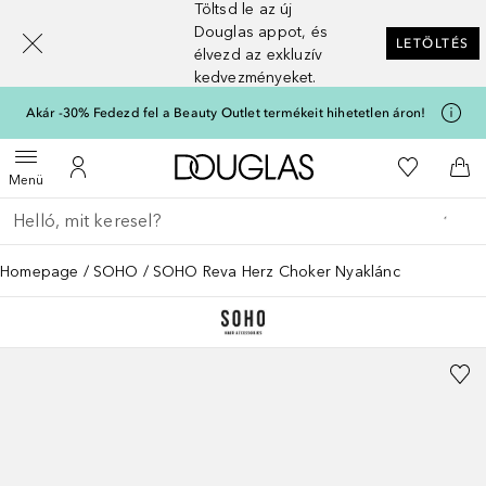
Töltsd le az új
[navigation.slideout.screenreader]
Douglas appot, és
LETÖLTÉS
élvezd az exkluzív
kedvezményeket.
Akár -30% Fedezd fel a Beauty Outlet termékeit hihetetlen áron!
A Douglas Főoldalra
A kívánság
Menü megnyitása
A fiókomhoz
Kos
Menü
Menj vissza
Keresés végrehajtása
Homepage
SOHO
SOHO Reva Herz Choker Nyaklánc