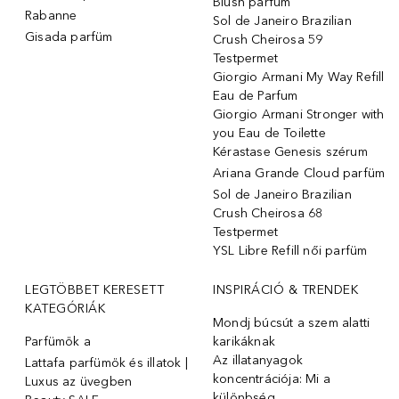
Blush parfüm
Rabanne
Sol de Janeiro Brazilian
Gisada parfüm
Crush Cheirosa 59
Testpermet
Giorgio Armani My Way Refill
Eau de Parfum
Giorgio Armani Stronger with
you Eau de Toilette
Kérastase Genesis szérum
Ariana Grande Cloud parfüm
Sol de Janeiro Brazilian
Crush Cheirosa 68
Testpermet
YSL Libre Refill női parfüm
LEGTÖBBET KERESETT
INSPIRÁCIÓ & TRENDEK
KATEGÓRIÁK
Mondj búcsút a szem alatti
Parfümök ️a
karikáknak
Az illatanyagok
Lattafa parfümök és illatok |
koncentrációja: Mi a
Luxus az üvegben
különbség