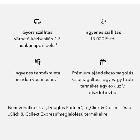
Gyors szállítás
Ingyenes szállítás
Várható kézbesítés 1-3
15 000 Ft-tól
munkanapon belül¹
Ingyenes termékminta
Prémium ajándékcsomagolás
minden vásárláshoz¹
Csomagoltass egy vagy több
terméket egy exkluzív
díszdobozba
Nem vonatkozik a „Douglas Partner”, a „Click & Collect” és a
1
„Click & Collect Express”megjelölésű termékekre.