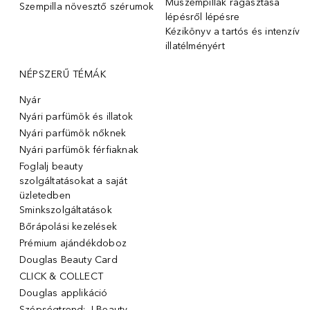
Műszempillák ragasztása
Szempilla növesztő szérumok
lépésről lépésre
Kézikönyv a tartós és intenzív
illatélményért
NÉPSZERŰ TÉMÁK
Nyár
Nyári parfümök és illatok
Nyári parfümök nőknek
Nyári parfümök férfiaknak
Foglalj beauty
szolgáltatásokat a saját
üzletedben
Sminkszolgáltatások
Bőrápolási kezelések
Prémium ajándékdoboz
Douglas Beauty Card
CLICK & COLLECT
Douglas applikáció
Szépségtrend: J-Beauty