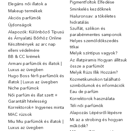
Pigmentfoltok Elfedése
Elegáns női illatok ️a
Sminkelés kezdőknek
Makeup termékek
Hialuronsav: a tökéletes
Akciós parfümök
hidratálás
Újdonságok
Szulfát, szilikon és
Alapozók: Különböző Típusú
parabénmentes samponok
és Árnyalatú Bőrhöz Online
Helyes szemöldökszedés
Készítmények az arc nap
titkai
elleni védelmére
Melyik színtípus vagyok?
BB & CC krémek
Az illatpiramis Hogyan állítsuk
Armani parfümök és illatok |
össze a parfümöt
Luxus az üvegben
Melyik Rúzs Illik Hozzám?
Hugo Boss férfi parfümök és
Kozmetikumokon található
illatok | Luxus az üvegben
szimbólumok és információk
Niche parfümok
Eau de parfüm
Női parfüm és illat szett ⭐
Korrektorok használata
Garantált hitelesség
Téli női parfümök
Korrektorok⭐ Ingyenes minta
Alapozás Lépésről-lépésre
MAC rúzsok
Mi az a strobing és hogyan
Miu Miu parfümök és illatok |
működik?
Luxus az üvegben