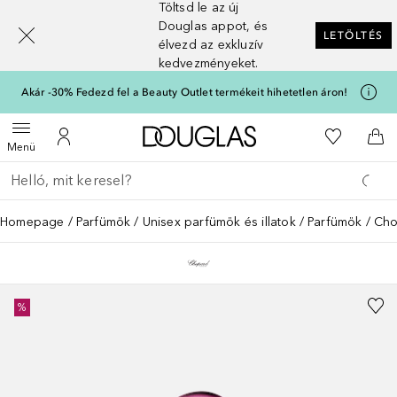
Töltsd le az új
[navigation.slideout.screenreader]
Douglas appot, és
LETÖLTÉS
élvezd az exkluzív
kedvezményeket.
Akár -30% Fedezd fel a Beauty Outlet termékeit hihetetlen áron!
A Douglas Főoldalra
A kívánság
Menü megnyitása
A fiókomhoz
Kos
Menü
Menj vissza
Keresés végrehajtása
Homepage
Parfümök
Unisex parfümök és illatok
Parfümök
Cho
%