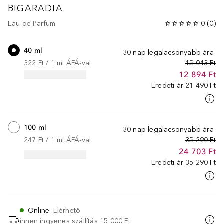
BIGARADIA
Eau de Parfum
0
(
0
)
40 ml
30 nap legalacsonyabb ára
322 Ft
 / 
1
ml
ÁFÁ-val
15 043 Ft
12 894 Ft
Eredeti ár
21 490 Ft
100 ml
30 nap legalacsonyabb ára
247 Ft
 / 
1
ml
ÁFÁ-val
35 290 Ft
24 703 Ft
Eredeti ár
35 290 Ft
Online
:
Elérhető
innen ingyenes szállítás
15 000 Ft