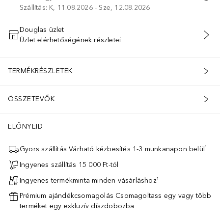
Szállítás: K, 11.08.2026 - Sze, 12.08.2026
Douglas üzlet
Üzlet elérhetőségének részletei
KOSÁRBA HELYEZÉS
TERMÉKRÉSZLETEK
ÖSSZETEVŐK
ELŐNYEID
Gyors szállítás Várható kézbesítés 1-3 munkanapon belül¹
Ingyenes szállítás 15 000 Ft-tól
Ingyenes termékminta minden vásárláshoz¹
Prémium ajándékcsomagolás Csomagoltass egy vagy több
terméket egy exkluzív díszdobozba