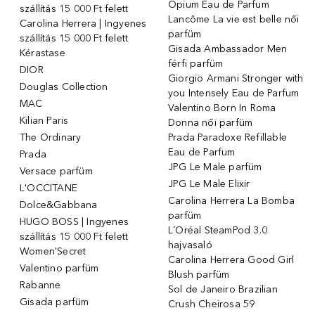
Opium Eau de Parfum
szállítás 15 000 Ft felett
Lancôme La vie est belle női
Carolina Herrera | Ingyenes
parfüm
szállítás 15 000 Ft felett
Gisada Ambassador Men
Kérastase
férfi parfüm
DIOR
Giorgio Armani Stronger with
Douglas Collection
you Intensely Eau de Parfum
MAC
Valentino Born In Roma
Kilian Paris
Donna női parfüm
The Ordinary
Prada Paradoxe Refillable
Eau de Parfum
Prada
JPG Le Male parfüm
Versace parfüm
JPG Le Male Elixir
L'OCCITANE
Carolina Herrera La Bomba
Dolce&Gabbana
parfüm
HUGO BOSS | Ingyenes
L´Oréal SteamPod 3.0
szállítás 15 000 Ft felett
hajvasaló
Women'Secret
Carolina Herrera Good Girl
Valentino parfüm
Blush parfüm
Rabanne
Sol de Janeiro Brazilian
Gisada parfüm
Crush Cheirosa 59