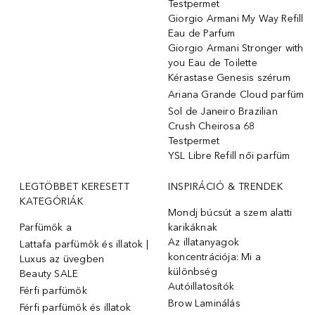
Testpermet
Giorgio Armani My Way Refill
Eau de Parfum
Giorgio Armani Stronger with
you Eau de Toilette
Kérastase Genesis szérum
Ariana Grande Cloud parfüm
Sol de Janeiro Brazilian
Crush Cheirosa 68
Testpermet
YSL Libre Refill női parfüm
LEGTÖBBET KERESETT
INSPIRÁCIÓ & TRENDEK
KATEGÓRIÁK
Mondj búcsút a szem alatti
Parfümök ️a
karikáknak
Az illatanyagok
Lattafa parfümök és illatok |
koncentrációja: Mi a
Luxus az üvegben
különbség
Beauty SALE
Autóillatosítók
Férfi parfümök
Brow Laminálás
Férfi parfümök és illatok