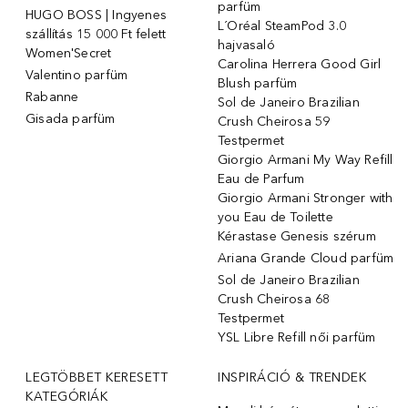
parfüm
HUGO BOSS | Ingyenes
L´Oréal SteamPod 3.0
szállítás 15 000 Ft felett
hajvasaló
Women'Secret
Carolina Herrera Good Girl
Valentino parfüm
Blush parfüm
Rabanne
Sol de Janeiro Brazilian
Gisada parfüm
Crush Cheirosa 59
Testpermet
Giorgio Armani My Way Refill
Eau de Parfum
Giorgio Armani Stronger with
you Eau de Toilette
Kérastase Genesis szérum
Ariana Grande Cloud parfüm
Sol de Janeiro Brazilian
Crush Cheirosa 68
Testpermet
YSL Libre Refill női parfüm
LEGTÖBBET KERESETT
INSPIRÁCIÓ & TRENDEK
KATEGÓRIÁK