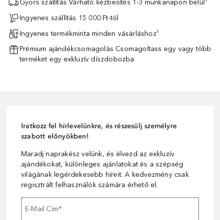
Gyors szállítás Várható kézbesítés 1-3 munkanapon belül¹
Ingyenes szállítás 15 000 Ft-tól
Ingyenes termékminta minden vásárláshoz¹
Prémium ajándékcsomagolás Csomagoltass egy vagy több
terméket egy exkluzív díszdobozba
Iratkozz fel hírlevelünkre, és részesülj személyre
szabott előnyökben!
Maradj naprakész velünk, és élvezd az exkluzív
ajándékokat, különleges ajánlatokat és a szépség
világának legérdekesebb híreit. A kedvezmény csak
regisztrált felhasználók számára érhető el.
E-Mail Cím
*