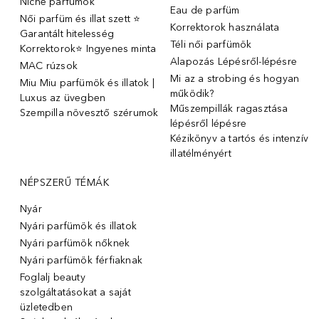
Niche parfümok
Eau de parfüm
Női parfüm és illat szett ⭐
Korrektorok használata
Garantált hitelesség
Téli női parfümök
Korrektorok⭐ Ingyenes minta
Alapozás Lépésről-lépésre
MAC rúzsok
Mi az a strobing és hogyan
Miu Miu parfümök és illatok |
működik?
Luxus az üvegben
Műszempillák ragasztása
Szempilla növesztő szérumok
lépésről lépésre
Kézikönyv a tartós és intenzív
illatélményért
NÉPSZERŰ TÉMÁK
Nyár
Nyári parfümök és illatok
Nyári parfümök nőknek
Nyári parfümök férfiaknak
Foglalj beauty
szolgáltatásokat a saját
üzletedben