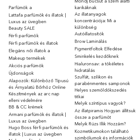
Mondj búcsút a szem alatti
Parfümök ️a
karikáknak
Az illatanyagok
Lattafa parfümök és illatok |
koncentrációja: Mi a
Luxus az üvegben
különbség
Beauty SALE
Autóillatosítók
Férfi parfümök
Brow Laminálás
Férfi parfümök és illatok
Pigmentfoltok Elfedése
Elegáns női illatok ️a
Sminkelés kezdőknek
Makeup termékek
Hialuronsav: a tökéletes
Akciós parfümök
hidratálás
Újdonságok
Szulfát, szilikon és
Alapozók: Különböző Típusú
parabénmentes samponok
és Árnyalatú Bőrhöz Online
Helyes szemöldökszedés
Készítmények az arc nap
titkai
elleni védelmére
Melyik színtípus vagyok?
BB & CC krémek
Az illatpiramis Hogyan állítsuk
Armani parfümök és illatok |
össze a parfümöt
Luxus az üvegben
Melyik Rúzs Illik Hozzám?
Hugo Boss férfi parfümök és
Kozmetikumokon található
illatok | Luxus az üvegben
szimbólumok és információk