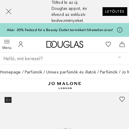
Töltsd le az új
[navigation.slideout.screenreader]
Douglas appot, és
LETÖLTÉS
élvezd az exkluzív
kedvezményeket.
Akár -30% Fedezd fel a Beauty Outlet termékeit hihetetlen áron!
A Douglas Főoldalra
A kívánság
Menü megnyitása
A fiókomhoz
Kos
Menü
Menj vissza
Keresés végrehajtása
Homepage
Parfümök
Unisex parfümök és illatok
Parfümök
Jo 
ÚJ