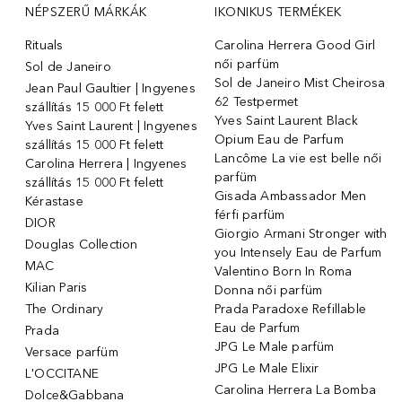
NÉPSZERŰ MÁRKÁK
IKONIKUS TERMÉKEK
Rituals
Carolina Herrera Good Girl
női parfüm
Sol de Janeiro
Sol de Janeiro Mist Cheirosa
Jean Paul Gaultier | Ingyenes
62 Testpermet
szállítás 15 000 Ft felett
Yves Saint Laurent Black
Yves Saint Laurent | Ingyenes
Opium Eau de Parfum
szállítás 15 000 Ft felett
Lancôme La vie est belle női
Carolina Herrera | Ingyenes
parfüm
szállítás 15 000 Ft felett
Gisada Ambassador Men
Kérastase
férfi parfüm
DIOR
Giorgio Armani Stronger with
Douglas Collection
you Intensely Eau de Parfum
MAC
Valentino Born In Roma
Kilian Paris
Donna női parfüm
The Ordinary
Prada Paradoxe Refillable
Eau de Parfum
Prada
JPG Le Male parfüm
Versace parfüm
JPG Le Male Elixir
L'OCCITANE
Carolina Herrera La Bomba
Dolce&Gabbana