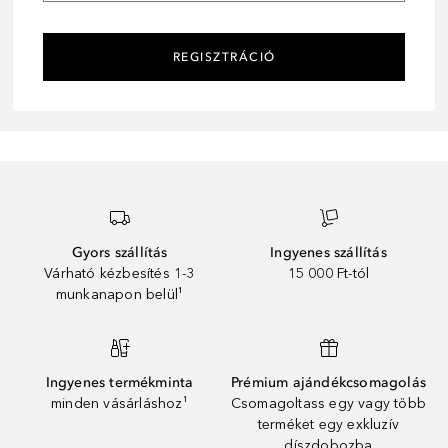
REGISZTRÁCIÓ
Gyors szállítás
Ingyenes szállítás
Várható kézbesítés 1-3
15 000 Ft-tól
munkanapon belül¹
Ingyenes termékminta
Prémium ajándékcsomagolás
minden vásárláshoz¹
Csomagoltass egy vagy több
terméket egy exkluzív
díszdobozba