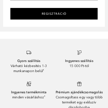
REGISZTRÁCIÓ
Gyors szállítás
Ingyenes szállítás
Várható kézbesítés 1-3
15 000 Ft-tól
munkanapon belül¹
Ingyenes termékminta
Prémium ajándékcsomagolás
minden vásárláshoz¹
Csomagoltass egy vagy több
terméket egy exkluzív
díszdobozba