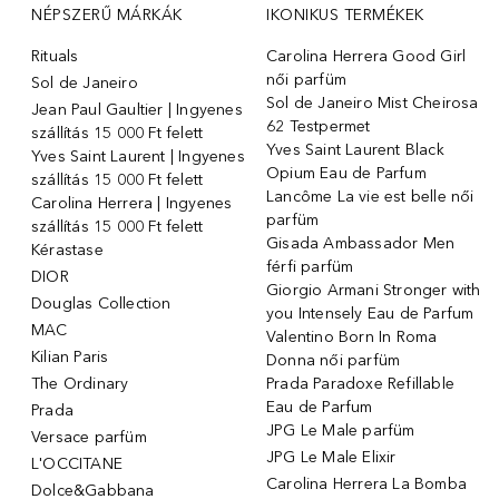
NÉPSZERŰ MÁRKÁK
IKONIKUS TERMÉKEK
Rituals
Carolina Herrera Good Girl
női parfüm
Sol de Janeiro
Sol de Janeiro Mist Cheirosa
Jean Paul Gaultier | Ingyenes
62 Testpermet
szállítás 15 000 Ft felett
Yves Saint Laurent Black
Yves Saint Laurent | Ingyenes
Opium Eau de Parfum
szállítás 15 000 Ft felett
Lancôme La vie est belle női
Carolina Herrera | Ingyenes
parfüm
szállítás 15 000 Ft felett
Gisada Ambassador Men
Kérastase
férfi parfüm
DIOR
Giorgio Armani Stronger with
Douglas Collection
you Intensely Eau de Parfum
MAC
Valentino Born In Roma
Kilian Paris
Donna női parfüm
The Ordinary
Prada Paradoxe Refillable
Eau de Parfum
Prada
JPG Le Male parfüm
Versace parfüm
JPG Le Male Elixir
L'OCCITANE
Carolina Herrera La Bomba
Dolce&Gabbana