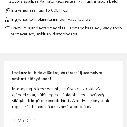
Gyors szállítás Várható kézbesítés 1-3 munkanapon belül¹
Ingyenes szállítás 15 000 Ft-tól
Ingyenes termékminta minden vásárláshoz¹
Prémium ajándékcsomagolás Csomagoltass egy vagy több
terméket egy exkluzív díszdobozba
Iratkozz fel hírlevelünkre, és részesülj személyre
szabott előnyökben!
Maradj naprakész velünk, és élvezd az exkluzív
ajándékokat, különleges ajánlatokat és a szépség
világának legérdekesebb híreit. A kedvezmény csak
regisztrált felhasználók számára érhető el.
E-Mail Cím
*