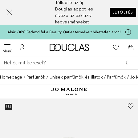
Töltsd le az új
[navigation.slideout.screenreader]
Douglas appot, és
LETÖLTÉS
élvezd az exkluzív
kedvezményeket.
Akár -30% Fedezd fel a Beauty Outlet termékeit hihetetlen áron!
A Douglas Főoldalra
A kívánság
Menü megnyitása
A fiókomhoz
Kos
Menü
Menj vissza
Keresés végrehajtása
Homepage
Parfümök
Unisex parfümök és illatok
Parfümök
Jo 
ÚJ