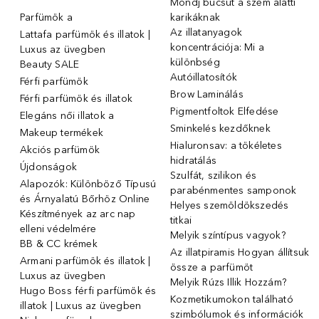
Mondj búcsút a szem alatti
Parfümök ️a
karikáknak
Az illatanyagok
Lattafa parfümök és illatok |
koncentrációja: Mi a
Luxus az üvegben
különbség
Beauty SALE
Autóillatosítók
Férfi parfümök
Brow Laminálás
Férfi parfümök és illatok
Pigmentfoltok Elfedése
Elegáns női illatok ️a
Sminkelés kezdőknek
Makeup termékek
Hialuronsav: a tökéletes
Akciós parfümök
hidratálás
Újdonságok
Szulfát, szilikon és
Alapozók: Különböző Típusú
parabénmentes samponok
és Árnyalatú Bőrhöz Online
Helyes szemöldökszedés
Készítmények az arc nap
titkai
elleni védelmére
Melyik színtípus vagyok?
BB & CC krémek
Az illatpiramis Hogyan állítsuk
Armani parfümök és illatok |
össze a parfümöt
Luxus az üvegben
Melyik Rúzs Illik Hozzám?
Hugo Boss férfi parfümök és
Kozmetikumokon található
illatok | Luxus az üvegben
szimbólumok és információk