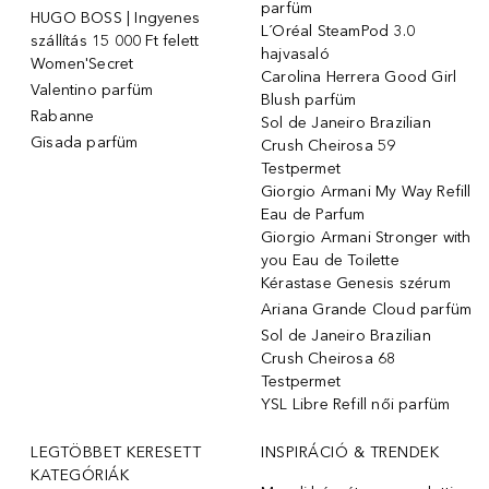
parfüm
HUGO BOSS | Ingyenes
L´Oréal SteamPod 3.0
szállítás 15 000 Ft felett
hajvasaló
Women'Secret
Carolina Herrera Good Girl
Valentino parfüm
Blush parfüm
Rabanne
Sol de Janeiro Brazilian
Gisada parfüm
Crush Cheirosa 59
Testpermet
Giorgio Armani My Way Refill
Eau de Parfum
Giorgio Armani Stronger with
you Eau de Toilette
Kérastase Genesis szérum
Ariana Grande Cloud parfüm
Sol de Janeiro Brazilian
Crush Cheirosa 68
Testpermet
YSL Libre Refill női parfüm
LEGTÖBBET KERESETT
INSPIRÁCIÓ & TRENDEK
KATEGÓRIÁK