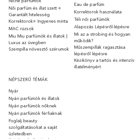
Niche parfümok
Eau de parfüm
Női parfüm és illat szett ⭐
Korrektorok használata
Garantált hitelesség
Téli női parfümök
Korrektorok⭐ Ingyenes minta
Alapozás Lépésről-lépésre
MAC rúzsok
Mi az a strobing és hogyan
Miu Miu parfümök és illatok |
működik?
Luxus az üvegben
Műszempillák ragasztása
Szempilla növesztő szérumok
lépésről lépésre
Kézikönyv a tartós és intenzív
illatélményért
NÉPSZERŰ TÉMÁK
Nyár
Nyári parfümök és illatok
Nyári parfümök nőknek
Nyári parfümök férfiaknak
Foglalj beauty
szolgáltatásokat a saját
üzletedben