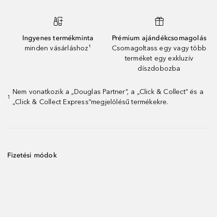
Ingyenes termékminta
Prémium ajándékcsomagolás
minden vásárláshoz¹
Csomagoltass egy vagy több
terméket egy exkluzív
díszdobozba
Nem vonatkozik a „Douglas Partner”, a „Click & Collect” és a
1
„Click & Collect Express”megjelölésű termékekre.
Fizetési módok