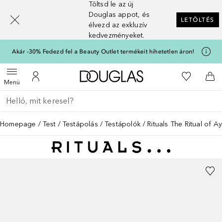
Töltsd le az új
[navigation.slideout.screenreader]
Douglas appot, és
LETÖLTÉS
élvezd az exkluzív
kedvezményeket.
Akár -30% Fedezd fel a Beauty Outlet termékeit hihetetlen áron!
A Douglas Főoldalra
A kívánság
Menü megnyitása
A fiókomhoz
Kos
Menü
Menj vissza
Keresés végrehajtása
Homepage
Test
Testápolás
Testápolók
Rituals The Ritual of 