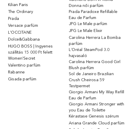
Kilian Paris
Donna női parfüm
The Ordinary
Prada Paradoxe Refillable
Eau de Parfum
Prada
JPG Le Male parfüm
Versace parfüm
JPG Le Male Elixir
L'OCCITANE
Carolina Herrera La Bomba
Dolce&Gabbana
parfüm
HUGO BOSS | Ingyenes
L´Oréal SteamPod 3.0
szállítás 15 000 Ft felett
hajvasaló
Women'Secret
Carolina Herrera Good Girl
Valentino parfüm
Blush parfüm
Rabanne
Sol de Janeiro Brazilian
Gisada parfüm
Crush Cheirosa 59
Testpermet
Giorgio Armani My Way Refill
Eau de Parfum
Giorgio Armani Stronger with
you Eau de Toilette
Kérastase Genesis szérum
Ariana Grande Cloud parfüm