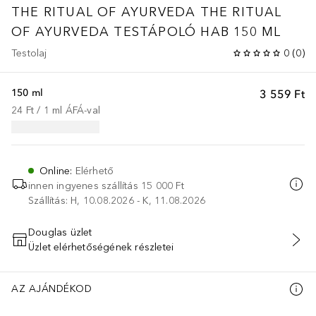
THE RITUAL OF AYURVEDA
THE RITUAL
OF AYURVEDA TESTÁPOLÓ HAB 150 ML
Testolaj
0
(
0
)
150 ml
3 559 Ft
24 Ft
 / 
1
ml
ÁFÁ-val
Online
:
Elérhető
innen ingyenes szállítás
15 000 Ft
Szállítás: H, 10.08.2026 - K, 11.08.2026
Douglas üzlet
Üzlet elérhetőségének részletei
KOSÁRBA HELYEZÉS
AZ AJÁNDÉKOD