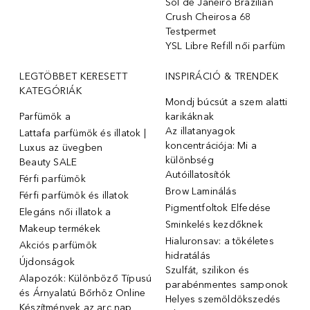
Sol de Janeiro Brazilian
Crush Cheirosa 68
Testpermet
YSL Libre Refill női parfüm
LEGTÖBBET KERESETT
INSPIRÁCIÓ & TRENDEK
KATEGÓRIÁK
Mondj búcsút a szem alatti
Parfümök ️a
karikáknak
Az illatanyagok
Lattafa parfümök és illatok |
koncentrációja: Mi a
Luxus az üvegben
különbség
Beauty SALE
Autóillatosítók
Férfi parfümök
Brow Laminálás
Férfi parfümök és illatok
Pigmentfoltok Elfedése
Elegáns női illatok ️a
Sminkelés kezdőknek
Makeup termékek
Hialuronsav: a tökéletes
Akciós parfümök
hidratálás
Újdonságok
Szulfát, szilikon és
Alapozók: Különböző Típusú
parabénmentes samponok
és Árnyalatú Bőrhöz Online
Helyes szemöldökszedés
Készítmények az arc nap