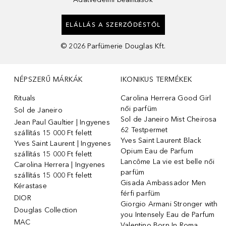
ELÁLLÁS A SZERZŐDÉSTŐL
©
2026
Parfümerie Douglas Kft.
NÉPSZERŰ MÁRKÁK
IKONIKUS TERMÉKEK
Rituals
Carolina Herrera Good Girl
női parfüm
Sol de Janeiro
Sol de Janeiro Mist Cheirosa
Jean Paul Gaultier | Ingyenes
62 Testpermet
szállítás 15 000 Ft felett
Yves Saint Laurent Black
Yves Saint Laurent | Ingyenes
Opium Eau de Parfum
szállítás 15 000 Ft felett
Lancôme La vie est belle női
Carolina Herrera | Ingyenes
parfüm
szállítás 15 000 Ft felett
Gisada Ambassador Men
Kérastase
férfi parfüm
DIOR
Giorgio Armani Stronger with
Douglas Collection
you Intensely Eau de Parfum
MAC
Valentino Born In Roma