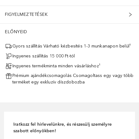
FIGYELMEZTETÉSEK
ELŐNYEID
Gyors szállítás Várható kézbesítés 1-3 munkanapon belül¹
Ingyenes szállítás 15 000 Ft-tól
Ingyenes termékminta minden vásárláshoz¹
Prémium ajándékcsomagolás Csomagoltass egy vagy több
terméket egy exkluzív díszdobozba
Iratkozz fel hírlevelünkre, és részesülj személyre
szabott előnyökben!