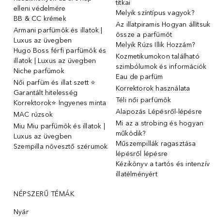
titkai
elleni védelmére
Melyik színtípus vagyok?
BB & CC krémek
Az illatpiramis Hogyan állítsuk
Armani parfümök és illatok |
össze a parfümöt
Luxus az üvegben
Melyik Rúzs Illik Hozzám?
Hugo Boss férfi parfümök és
Kozmetikumokon található
illatok | Luxus az üvegben
szimbólumok és információk
Niche parfümok
Eau de parfüm
Női parfüm és illat szett ⭐
Korrektorok használata
Garantált hitelesség
Téli női parfümök
Korrektorok⭐ Ingyenes minta
Alapozás Lépésről-lépésre
MAC rúzsok
Mi az a strobing és hogyan
Miu Miu parfümök és illatok |
működik?
Luxus az üvegben
Műszempillák ragasztása
Szempilla növesztő szérumok
lépésről lépésre
Kézikönyv a tartós és intenzív
illatélményért
NÉPSZERŰ TÉMÁK
Nyár