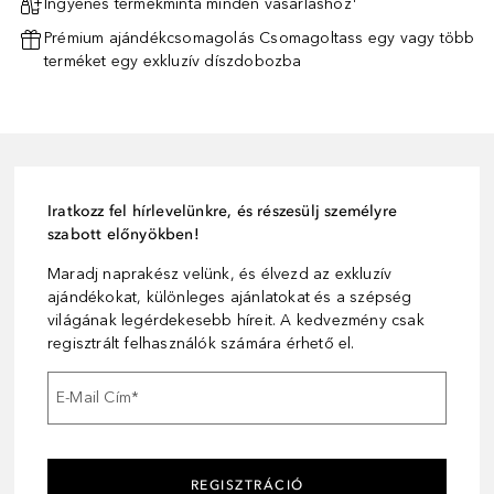
Ingyenes termékminta minden vásárláshoz¹
Prémium ajándékcsomagolás Csomagoltass egy vagy több
terméket egy exkluzív díszdobozba
Iratkozz fel hírlevelünkre, és részesülj személyre
szabott előnyökben!
Maradj naprakész velünk, és élvezd az exkluzív
ajándékokat, különleges ajánlatokat és a szépség
világának legérdekesebb híreit. A kedvezmény csak
regisztrált felhasználók számára érhető el.
E-Mail Cím
*
REGISZTRÁCIÓ