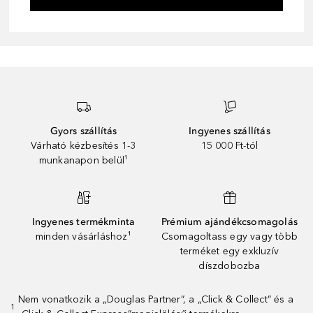
Gyors szállítás
Ingyenes szállítás
Várható kézbesítés 1-3
15 000 Ft-tól
munkanapon belül¹
Ingyenes termékminta
Prémium ajándékcsomagolás
minden vásárláshoz¹
Csomagoltass egy vagy több
terméket egy exkluzív
díszdobozba
Nem vonatkozik a „Douglas Partner”, a „Click & Collect” és a
1