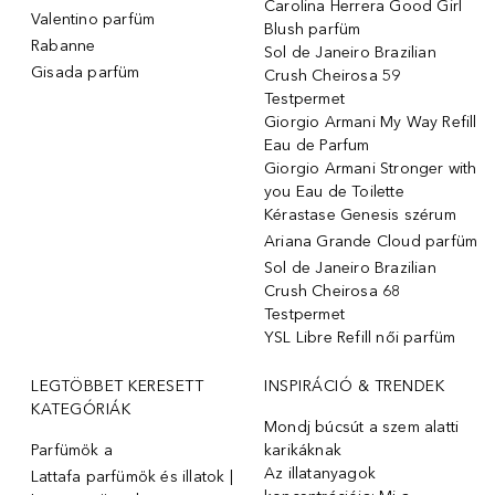
Carolina Herrera Good Girl
Valentino parfüm
Blush parfüm
Rabanne
Sol de Janeiro Brazilian
Gisada parfüm
Crush Cheirosa 59
Testpermet
Giorgio Armani My Way Refill
Eau de Parfum
Giorgio Armani Stronger with
you Eau de Toilette
Kérastase Genesis szérum
Ariana Grande Cloud parfüm
Sol de Janeiro Brazilian
Crush Cheirosa 68
Testpermet
YSL Libre Refill női parfüm
LEGTÖBBET KERESETT
INSPIRÁCIÓ & TRENDEK
KATEGÓRIÁK
Mondj búcsút a szem alatti
Parfümök ️a
karikáknak
Az illatanyagok
Lattafa parfümök és illatok |