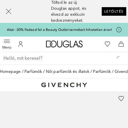
Töltsd le az új
[navigation.slideout.screenreader]
Douglas appot, és
LETÖLTÉS
élvezd az exkluzív
kedvezményeket.
Akár -30% Fedezd fel a Beauty Outlet termékeit hihetetlen áron!
A Douglas Főoldalra
A kívánság
Menü megnyitása
A fiókomhoz
Kos
Menü
Menj vissza
Keresés végrehajtása
Homepage
Parfümök
Női parfümök és illatok
Parfümök
Givench