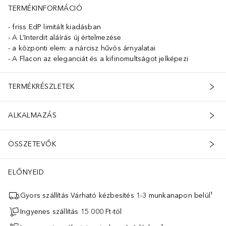
TERMÉKINFORMÁCIÓ
friss EdP limitált kiadásban
A L’Interdit aláírás új értelmezése
a központi elem: a nárcisz hűvös árnyalatai
A Flacon az eleganciát és a kifinomultságot jelképezi
TERMÉKRÉSZLETEK
ALKALMAZÁS
ÖSSZETEVŐK
ELŐNYEID
Gyors szállítás Várható kézbesítés 1-3 munkanapon belül¹
Ingyenes szállítás 15 000 Ft-tól