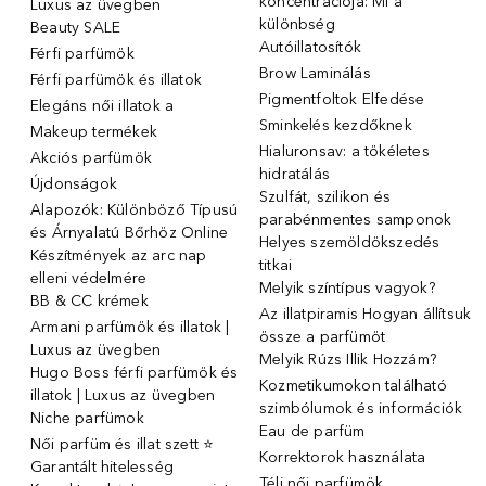
koncentrációja: Mi a
Luxus az üvegben
különbség
Beauty SALE
Autóillatosítók
Férfi parfümök
Brow Laminálás
Férfi parfümök és illatok
Pigmentfoltok Elfedése
Elegáns női illatok ️a
Sminkelés kezdőknek
Makeup termékek
Hialuronsav: a tökéletes
Akciós parfümök
hidratálás
Újdonságok
Szulfát, szilikon és
Alapozók: Különböző Típusú
parabénmentes samponok
és Árnyalatú Bőrhöz Online
Helyes szemöldökszedés
Készítmények az arc nap
titkai
elleni védelmére
Melyik színtípus vagyok?
BB & CC krémek
Az illatpiramis Hogyan állítsuk
Armani parfümök és illatok |
össze a parfümöt
Luxus az üvegben
Melyik Rúzs Illik Hozzám?
Hugo Boss férfi parfümök és
Kozmetikumokon található
illatok | Luxus az üvegben
szimbólumok és információk
Niche parfümok
Eau de parfüm
Női parfüm és illat szett ⭐
Korrektorok használata
Garantált hitelesség
Téli női parfümök