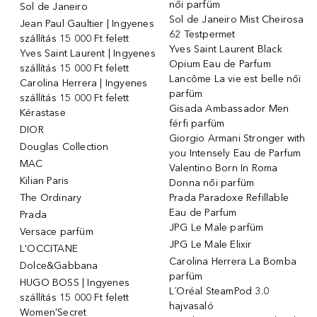
női parfüm
Sol de Janeiro
Sol de Janeiro Mist Cheirosa
Jean Paul Gaultier | Ingyenes
62 Testpermet
szállítás 15 000 Ft felett
Yves Saint Laurent Black
Yves Saint Laurent | Ingyenes
Opium Eau de Parfum
szállítás 15 000 Ft felett
Lancôme La vie est belle női
Carolina Herrera | Ingyenes
parfüm
szállítás 15 000 Ft felett
Gisada Ambassador Men
Kérastase
férfi parfüm
DIOR
Giorgio Armani Stronger with
Douglas Collection
you Intensely Eau de Parfum
MAC
Valentino Born In Roma
Kilian Paris
Donna női parfüm
The Ordinary
Prada Paradoxe Refillable
Eau de Parfum
Prada
JPG Le Male parfüm
Versace parfüm
JPG Le Male Elixir
L'OCCITANE
Carolina Herrera La Bomba
Dolce&Gabbana
parfüm
HUGO BOSS | Ingyenes
L´Oréal SteamPod 3.0
szállítás 15 000 Ft felett
hajvasaló
Women'Secret