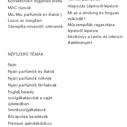
Korrektorok⭐ Ingyenes minta
Alapozás Lépésről-lépésre
MAC rúzsok
Mi az a strobing és hogyan
Miu Miu parfümök és illatok |
működik?
Luxus az üvegben
Műszempillák ragasztása
Szempilla növesztő szérumok
lépésről lépésre
Kézikönyv a tartós és intenzív
illatélményért
NÉPSZERŰ TÉMÁK
Nyár
Nyári parfümök és illatok
Nyári parfümök nőknek
Nyári parfümök férfiaknak
Foglalj beauty
szolgáltatásokat a saját
üzletedben
Sminkszolgáltatások
Bőrápolási kezelések
Prémium ajándékdoboz