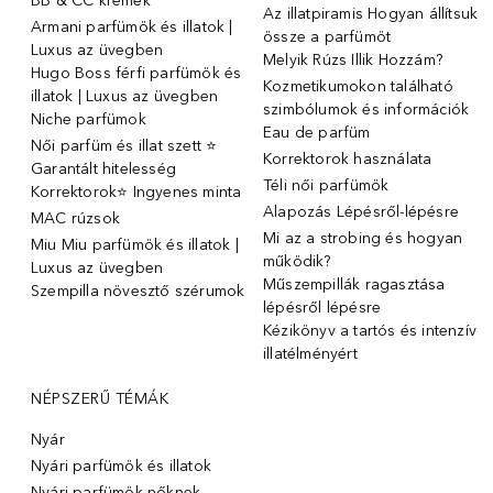
BB & CC krémek
Az illatpiramis Hogyan állítsuk
Armani parfümök és illatok |
össze a parfümöt
Luxus az üvegben
Melyik Rúzs Illik Hozzám?
Hugo Boss férfi parfümök és
Kozmetikumokon található
illatok | Luxus az üvegben
szimbólumok és információk
Niche parfümok
Eau de parfüm
Női parfüm és illat szett ⭐
Korrektorok használata
Garantált hitelesség
Téli női parfümök
Korrektorok⭐ Ingyenes minta
Alapozás Lépésről-lépésre
MAC rúzsok
Mi az a strobing és hogyan
Miu Miu parfümök és illatok |
működik?
Luxus az üvegben
Műszempillák ragasztása
Szempilla növesztő szérumok
lépésről lépésre
Kézikönyv a tartós és intenzív
illatélményért
NÉPSZERŰ TÉMÁK
Nyár
Nyári parfümök és illatok
Nyári parfümök nőknek