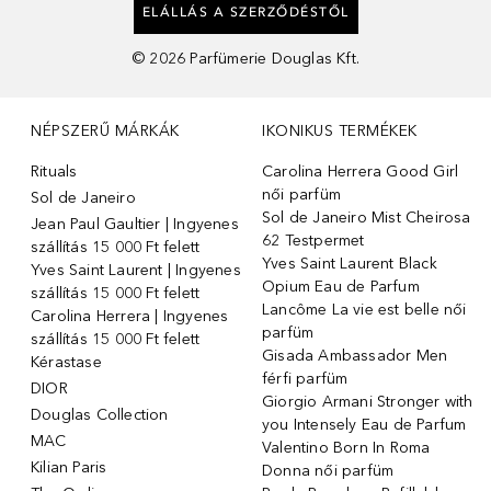
ELÁLLÁS A SZERZŐDÉSTŐL
©
2026
Parfümerie Douglas Kft.
NÉPSZERŰ MÁRKÁK
IKONIKUS TERMÉKEK
Rituals
Carolina Herrera Good Girl
női parfüm
Sol de Janeiro
Sol de Janeiro Mist Cheirosa
Jean Paul Gaultier | Ingyenes
62 Testpermet
szállítás 15 000 Ft felett
Yves Saint Laurent Black
Yves Saint Laurent | Ingyenes
Opium Eau de Parfum
szállítás 15 000 Ft felett
Lancôme La vie est belle női
Carolina Herrera | Ingyenes
parfüm
szállítás 15 000 Ft felett
Gisada Ambassador Men
Kérastase
férfi parfüm
DIOR
Giorgio Armani Stronger with
Douglas Collection
you Intensely Eau de Parfum
MAC
Valentino Born In Roma
Kilian Paris
Donna női parfüm