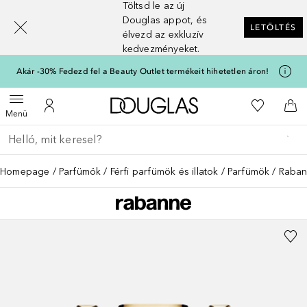
Töltsd le az új
[navigation.slideout.screenreader]
Douglas appot, és
LETÖLTÉS
élvezd az exkluzív
kedvezményeket.
Akár -30% Fedezd fel a Beauty Outlet termékeit hihetetlen áron!
A Douglas Főoldalra
A kívánság
Menü megnyitása
A fiókomhoz
Kos
Menü
Menj vissza
Keresés végrehajtása
Homepage
Parfümök
Férfi parfümök és illatok
Parfümök
Rabann