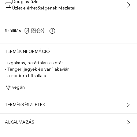
Douglas üzlet
Üzlet elérhetőségének részletei
KOSÁRBA HELYEZÉS
Szállítás
TERMÉKINFORMÁCIÓ
izgalmas, határtalan alkotás
Tengeri jegyek és vaníliakaviár
a modern hős illata
vegán
TERMÉKRÉSZLETEK
ALKALMAZÁS