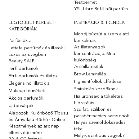
Testpermet
YSL Libre Refill női parfüm
LEGTÖBBET KERESETT
INSPIRÁCIÓ & TRENDEK
KATEGÓRIÁK
Mondj búcsút a szem alatti
Parfümök ️a
karikáknak
Az illatanyagok
Lattafa parfümök és illatok |
koncentrációja: Mi a
Luxus az üvegben
különbség
Beauty SALE
Autóillatosítók
Férfi parfümök
Brow Laminálás
Férfi parfümök és illatok
Pigmentfoltok Elfedése
Elegáns női illatok ️a
Sminkelés kezdőknek
Makeup termékek
Hialuronsav: a tökéletes
Akciós parfümök
hidratálás
Újdonságok
Szulfát, szilikon és
Alapozók: Különböző Típusú
parabénmentes samponok
és Árnyalatú Bőrhöz Online
Helyes szemöldökszedés
Készítmények az arc nap
titkai
elleni védelmére
Melyik színtípus vagyok?