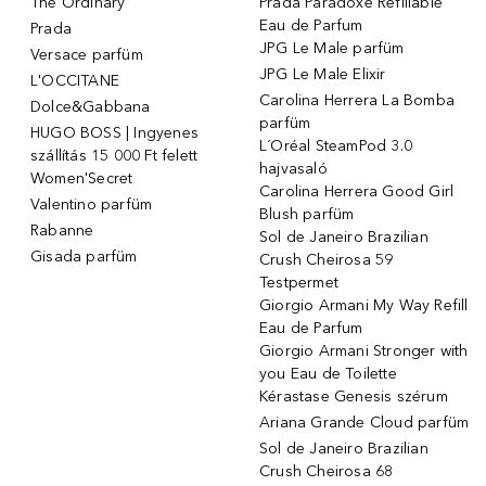
The Ordinary
Prada Paradoxe Refillable
Eau de Parfum
Prada
JPG Le Male parfüm
Versace parfüm
JPG Le Male Elixir
L'OCCITANE
Carolina Herrera La Bomba
Dolce&Gabbana
parfüm
HUGO BOSS | Ingyenes
L´Oréal SteamPod 3.0
szállítás 15 000 Ft felett
hajvasaló
Women'Secret
Carolina Herrera Good Girl
Valentino parfüm
Blush parfüm
Rabanne
Sol de Janeiro Brazilian
Gisada parfüm
Crush Cheirosa 59
Testpermet
Giorgio Armani My Way Refill
Eau de Parfum
Giorgio Armani Stronger with
you Eau de Toilette
Kérastase Genesis szérum
Ariana Grande Cloud parfüm
Sol de Janeiro Brazilian
Crush Cheirosa 68