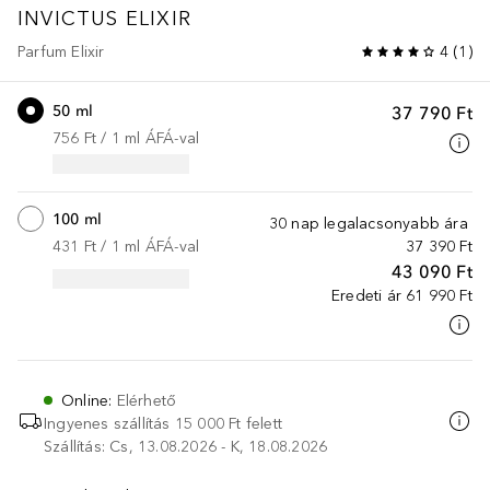
INVICTUS
ELIXIR
Parfum Elixir
4
(
1
)
50 ml
37 790 Ft
756 Ft
 / 
1
ml
ÁFÁ-val
100 ml
30 nap legalacsonyabb ára
431 Ft
 / 
1
ml
ÁFÁ-val
37 390 Ft
43 090 Ft
Eredeti ár
61 990 Ft
Online
:
Elérhető
Ingyenes szállítás 15 000 Ft felett
Szállítás: Cs, 13.08.2026 - K, 18.08.2026