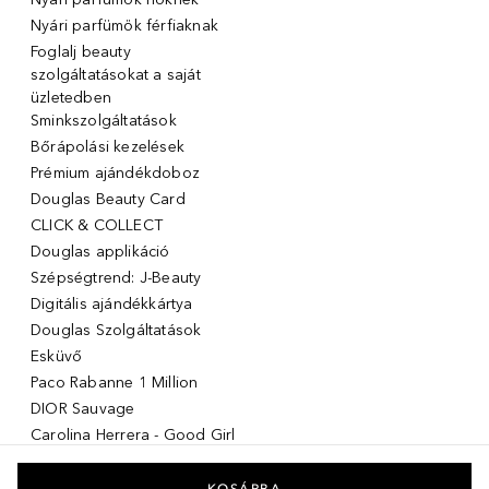
Nyári parfümök férfiaknak
Foglalj beauty
szolgáltatásokat a saját
üzletedben
Sminkszolgáltatások
Bőrápolási kezelések
Prémium ajándékdoboz
Douglas Beauty Card
CLICK & COLLECT
Douglas applikáció
Szépségtrend: J-Beauty
Digitális ajándékkártya
Douglas Szolgáltatások
Esküvő
Paco Rabanne 1 Million
DIOR Sauvage
Carolina Herrera - Good Girl
Giorgio Armani Stronger with
you