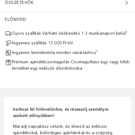
ÖSSZETEVŐK
ELŐNYEID
Gyors szállítás Várható kézbesítés 1-3 munkanapon belül¹
Ingyenes szállítás 15 000 Ft-tól
Ingyenes termékminta minden vásárláshoz¹
Prémium ajándékcsomagolás Csomagoltass egy vagy több
terméket egy exkluzív díszdobozba
Iratkozz fel hírlevelünkre, és részesülj személyre
szabott előnyökben!
Maradj naprakész velünk, és élvezd az exkluzív
ajándékokat, különleges ajánlatokat és a szépség