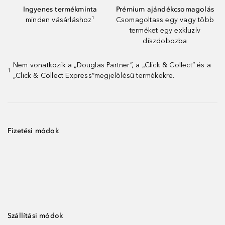
Ingyenes termékminta
Prémium ajándékcsomagolás
minden vásárláshoz¹
Csomagoltass egy vagy több
terméket egy exkluzív
díszdobozba
Nem vonatkozik a „Douglas Partner”, a „Click & Collect” és a
1
„Click & Collect Express”megjelölésű termékekre.
Fizetési módok
Szállítási módok