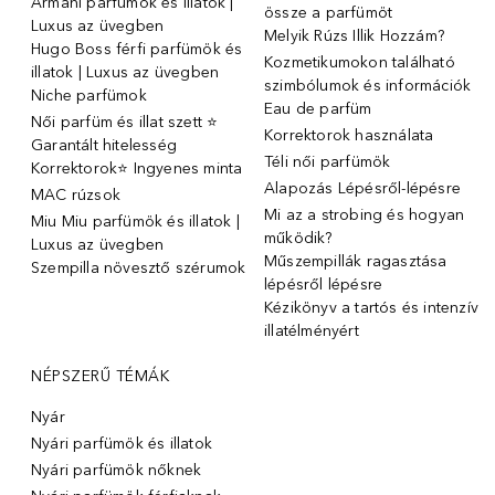
Armani parfümök és illatok |
össze a parfümöt
Luxus az üvegben
Melyik Rúzs Illik Hozzám?
Hugo Boss férfi parfümök és
Kozmetikumokon található
illatok | Luxus az üvegben
szimbólumok és információk
Niche parfümok
Eau de parfüm
Női parfüm és illat szett ⭐
Korrektorok használata
Garantált hitelesség
Téli női parfümök
Korrektorok⭐ Ingyenes minta
Alapozás Lépésről-lépésre
MAC rúzsok
Mi az a strobing és hogyan
Miu Miu parfümök és illatok |
működik?
Luxus az üvegben
Műszempillák ragasztása
Szempilla növesztő szérumok
lépésről lépésre
Kézikönyv a tartós és intenzív
illatélményért
NÉPSZERŰ TÉMÁK
Nyár
Nyári parfümök és illatok
Nyári parfümök nőknek