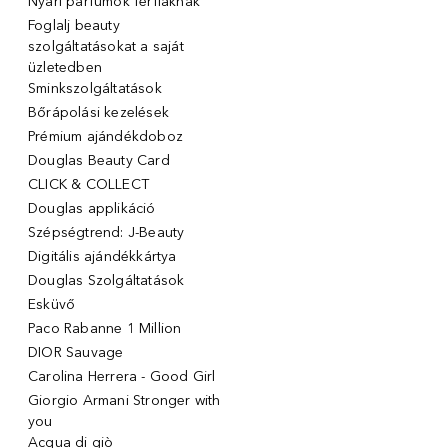
Nyári parfümök férfiaknak
Foglalj beauty
szolgáltatásokat a saját
üzletedben
Sminkszolgáltatások
Bőrápolási kezelések
Prémium ajándékdoboz
Douglas Beauty Card
CLICK & COLLECT
Douglas applikáció
Szépségtrend: J-Beauty
Digitális ajándékkártya
Douglas Szolgáltatások
Esküvő
Paco Rabanne 1 Million
DIOR Sauvage
Carolina Herrera - Good Girl
Giorgio Armani Stronger with
you
Acqua di giò