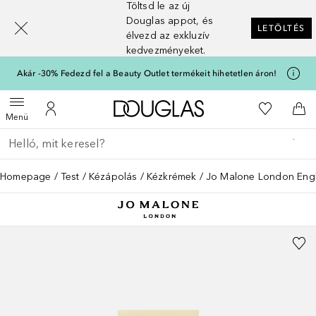
Töltsd le az új
[navigation.slideout.screenreader]
Douglas appot, és
LETÖLTÉS
élvezd az exkluzív
kedvezményeket.
Akár -30% Fedezd fel a Beauty Outlet termékeit hihetetlen áron!
A Douglas Főoldalra
A kívánság
Menü megnyitása
A fiókomhoz
Kos
Menü
Menj vissza
Keresés végrehajtása
Homepage
Test
Kézápolás
Kézkrémek
Jo Malone London Engli