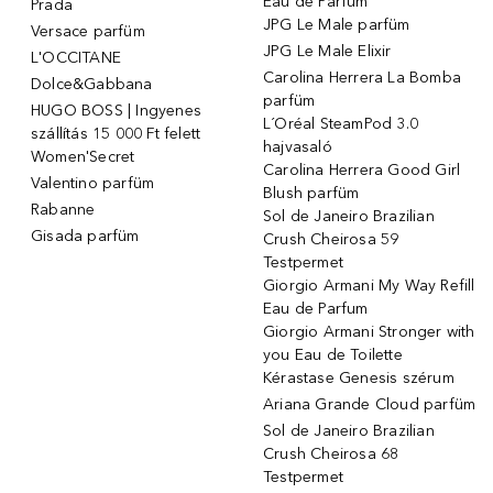
Eau de Parfum
Prada
JPG Le Male parfüm
Versace parfüm
JPG Le Male Elixir
L'OCCITANE
Carolina Herrera La Bomba
Dolce&Gabbana
parfüm
HUGO BOSS | Ingyenes
L´Oréal SteamPod 3.0
szállítás 15 000 Ft felett
hajvasaló
Women'Secret
Carolina Herrera Good Girl
Valentino parfüm
Blush parfüm
Rabanne
Sol de Janeiro Brazilian
Gisada parfüm
Crush Cheirosa 59
Testpermet
Giorgio Armani My Way Refill
Eau de Parfum
Giorgio Armani Stronger with
you Eau de Toilette
Kérastase Genesis szérum
Ariana Grande Cloud parfüm
Sol de Janeiro Brazilian
Crush Cheirosa 68
Testpermet