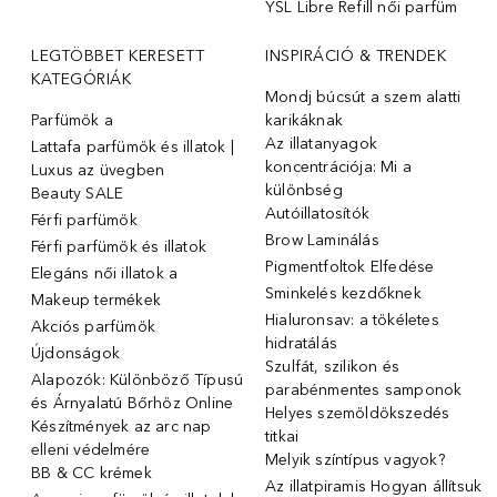
YSL Libre Refill női parfüm
LEGTÖBBET KERESETT
INSPIRÁCIÓ & TRENDEK
KATEGÓRIÁK
Mondj búcsút a szem alatti
Parfümök ️a
karikáknak
Az illatanyagok
Lattafa parfümök és illatok |
koncentrációja: Mi a
Luxus az üvegben
különbség
Beauty SALE
Autóillatosítók
Férfi parfümök
Brow Laminálás
Férfi parfümök és illatok
Pigmentfoltok Elfedése
Elegáns női illatok ️a
Sminkelés kezdőknek
Makeup termékek
Hialuronsav: a tökéletes
Akciós parfümök
hidratálás
Újdonságok
Szulfát, szilikon és
Alapozók: Különböző Típusú
parabénmentes samponok
és Árnyalatú Bőrhöz Online
Helyes szemöldökszedés
Készítmények az arc nap
titkai
elleni védelmére
Melyik színtípus vagyok?
BB & CC krémek
Az illatpiramis Hogyan állítsuk