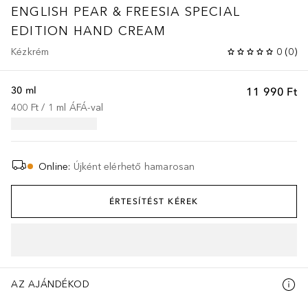
ENGLISH PEAR & FREESIA SPECIAL
EDITION HAND CREAM
Kézkrém
0
(
0
)
30 ml
11 990 Ft
400 Ft
 / 
1
ml
ÁFÁ-val
Online
:
Újként elérhető hamarosan
ÉRTESÍTÉST KÉREK
AZ AJÁNDÉKOD