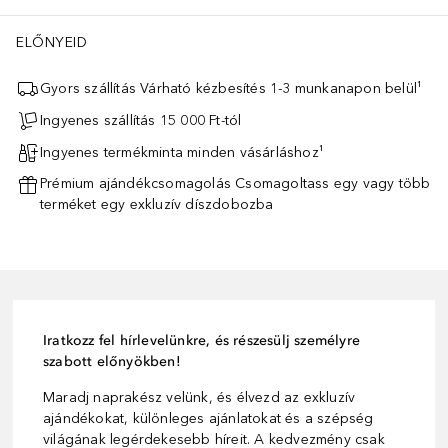
ELŐNYEID
Gyors szállítás Várható kézbesítés 1-3 munkanapon belül¹
Ingyenes szállítás 15 000 Ft-tól
Ingyenes termékminta minden vásárláshoz¹
Prémium ajándékcsomagolás Csomagoltass egy vagy több
terméket egy exkluzív díszdobozba
Iratkozz fel hírlevelünkre, és részesülj személyre
szabott előnyökben!
Maradj naprakész velünk, és élvezd az exkluzív
ajándékokat, különleges ajánlatokat és a szépség
világának legérdekesebb híreit. A kedvezmény csak