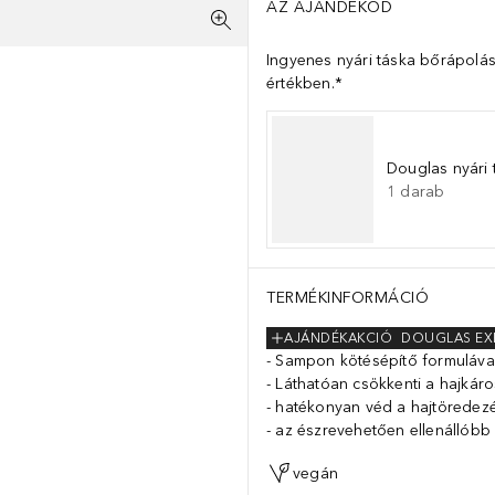
AZ AJÁNDÉKOD
Ingyenes nyári táska bőrápolás
értékben.*
Douglas nyári 
1
darab
TERMÉKINFORMÁCIÓ
AJÁNDÉKAKCIÓ
DOUGLAS EX
Sampon kötésépítő formuláva
Láthatóan csökkenti a hajkár
hatékonyan véd a hajtöredezé
az észrevehetően ellenállóbb 
vegán