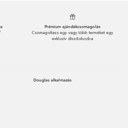
ta
Prémium ajándékcsomagolás
¹
Csomagoltass egy vagy több terméket egy
exkluzív díszdobozba
Douglas alkalmazás