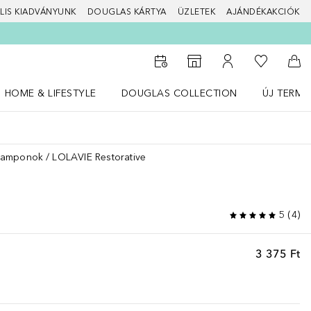
LIS KIADVÁNYUNK
DOUGLAS KÁRTYA
ÜZLETEK
AJÁNDÉKAKCIÓK
A kívánság
Az üzletkeresőhöz
A fiókomhoz
Kos
HOME & LIFESTYLE
DOUGLAS COLLECTION
ÚJ TERMÉ
Nyisd meg a(z) HOME & LIFESTYLE menüt
Nyisd meg a(z) Douglas Collection menüt
Nyisd meg 
Samponok
LOLAVIE Restorative
5
(
4
)
3 375 Ft