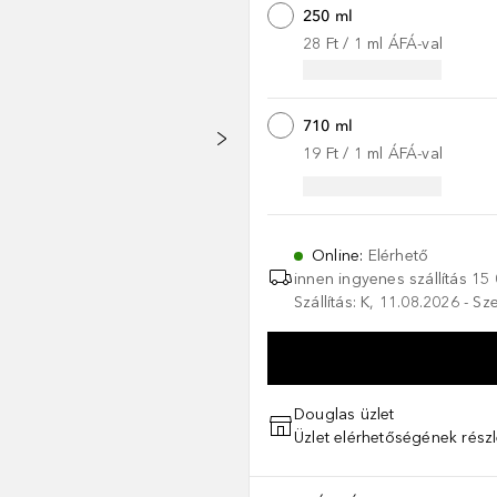
250 ml
28 Ft
 / 
1
ml
ÁFÁ-val
710 ml
19 Ft
 / 
1
ml
ÁFÁ-val
Online
:
Elérhető
innen ingyenes szállítás
15 
Szállítás: K, 11.08.2026 - S
Douglas üzlet
Üzlet elérhetőségének részl