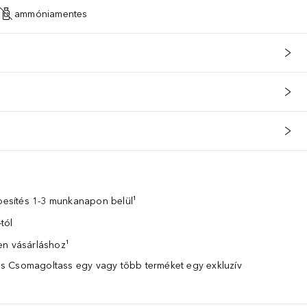
ammóniamentes
zbesítés 1-3 munkanapon belül¹
tól
en vásárláshoz¹
 Csomagoltass egy vagy több terméket egy exkluzív