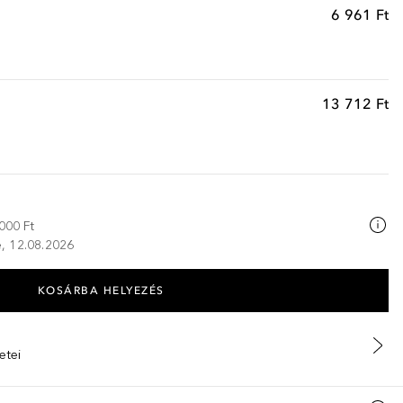
6 961 Ft
13 712 Ft
000 Ft
ze, 12.08.2026
KOSÁRBA HELYEZÉS
etei