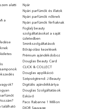
zem alatti
Nyár
Nyári parfümök és illatok
Nyári parfümök nőknek
Mi a
Nyári parfümök férfiaknak
Foglalj beauty
szolgáltatásokat a saját
üzletedben
lfedése
Sminkszolgáltatások
őknek
Bőrápolási kezelések
ökéletes
Prémium ajándékdoboz
Douglas Beauty Card
 és
CLICK & COLLECT
 samponok
Douglas applikáció
ökszedés
Szépségtrend: J-Beauty
 vagyok?
Digitális ajándékkártya
Hogyan
Douglas Szolgáltatások
 parfümöt
Esküvő
k Hozzám?
Paco Rabanne 1 Million
található
DIOR Sauvage