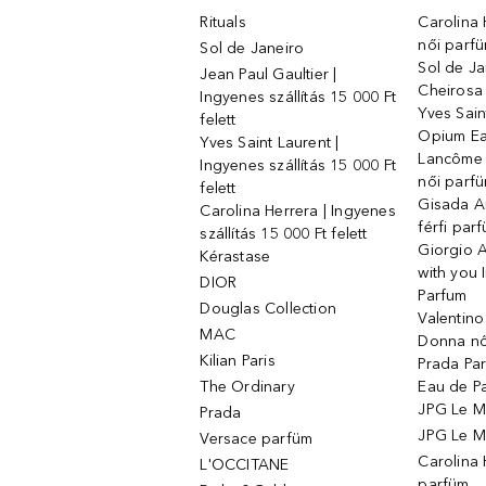
Rituals
Carolina 
női parf
Sol de Janeiro
Sol de Ja
Jean Paul Gaultier |
Cheirosa
Ingyenes szállítás 15 000 Ft
Yves Sain
felett
Opium Ea
Yves Saint Laurent |
Lancôme L
Ingyenes szállítás 15 000 Ft
női parf
felett
Gisada 
Carolina Herrera | Ingyenes
férfi par
szállítás 15 000 Ft felett
Giorgio 
Kérastase
with you 
DIOR
Parfum
Douglas Collection
Valentin
MAC
Donna nő
Kilian Paris
Prada Par
The Ordinary
Eau de P
JPG Le M
Prada
JPG Le Ma
Versace parfüm
Carolina
L'OCCITANE
parfüm