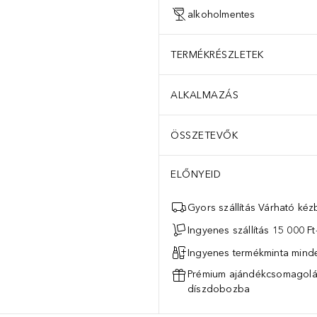
alkoholmentes
TERMÉKRÉSZLETEK
ALKALMAZÁS
ÖSSZETEVŐK
ELŐNYEID
Gyors szállítás Várható ké
Ingyenes szállítás 15 000 Ft-
Ingyenes termékminta mind
Prémium ajándékcsomagolás
díszdobozba