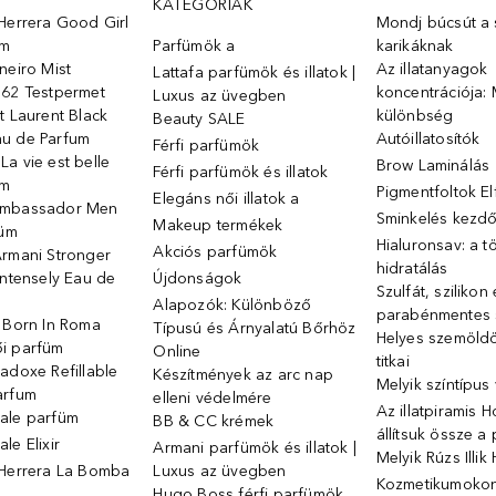
KATEGÓRIÁK
Herrera Good Girl
Mondj búcsút a s
üm
Parfümök ️a
karikáknak
neiro Mist
Az illatanyagok
Lattafa parfümök és illatok |
 62 Testpermet
koncentrációja: 
Luxus az üvegben
t Laurent Black
különbség
Beauty SALE
u de Parfum
Autóillatosítók
Férfi parfümök
a vie est belle
Brow Laminálás
Férfi parfümök és illatok
üm
Pigmentfoltok E
Elegáns női illatok ️a
Ambassador Men
Sminkelés kezd
Makeup termékek
füm
Hialuronsav: a t
Akciós parfümök
Armani Stronger
hidratálás
Intensely Eau de
Újdonságok
Szulfát, szilikon
Alapozók: Különböző
parabénmentes
o Born In Roma
Típusú és Árnyalatú Bőrhöz
Helyes szemöld
i parfüm
Online
titkai
adoxe Refillable
Készítmények az arc nap
Melyik színtípus
arfum
elleni védelmére
Az illatpiramis 
ale parfüm
BB & CC krémek
állítsuk össze a
le Elixir
Armani parfümök és illatok |
Melyik Rúzs Illi
 Herrera La Bomba
Luxus az üvegben
Kozmetikumokon 
Hugo Boss férfi parfümök