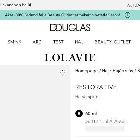
 munkanapon belül
AKTUÁ
Akár -30% Fedezd fel a Beauty Outlet termékeit hihetetlen áron!
A Douglas Főoldalra
SMINK
ARC
TEST
HAJ
BEAUTY OUTLET
nüt
z) Parfümök menüt
Nyisd meg a(z) Smink menüt
Nyisd meg a(z) Arc menüt
Nyisd meg a(z) Test menüt
Nyisd meg a(z) Haj menüt
Homepage
Haj
Hajápolás
RESTORATIVE
Hajsampon
60 ml
56 Ft
 / 
1
ml
ÁFÁ-val