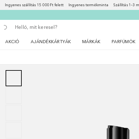
Ingyenes szállítás 15 000 Ft felett
Ingyenes termékminta
Szállítás 1–3
Menj vissza
Keresés végrehajtása
AKCIÓ
AJÁNDÉKKÁRTYÁK
MÁRKÁK
PARFÜMÖK
Nyisd meg a(z) Akció menüt
Nyisd meg a(z) MÁRKÁK me
Nyisd meg a(