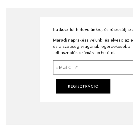
Iratkozz fel hírlevelünkre, és részesülj 
Maradj naprakész velünk, és élvezd az e
és a szépség világának legérdekesebb hí
felhasználók számára érhető el.
E-Mail Cím
*
REGISZTRÁCIÓ