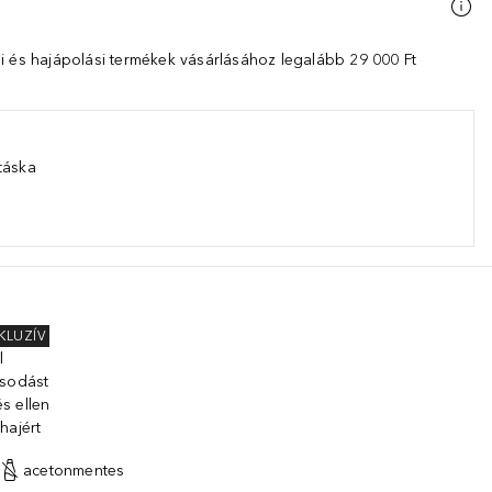
i és hajápolási termékek vásárlásához legalább 29 000 Ft
táska
KLUZÍV
l
osodást
s ellen
hajért
acetonmentes