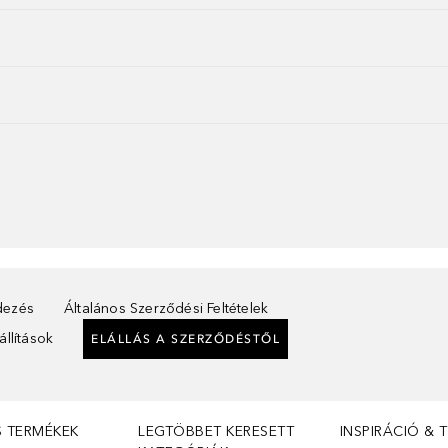
ndezés
Általános Szerződési Feltételek
llítások
ELÁLLÁS A SZERZŐDÉSTŐL
S TERMÉKEK
LEGTÖBBET KERESETT
INSPIRÁCIÓ & 