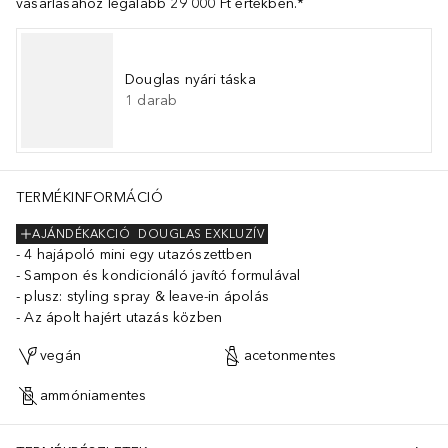
vásárlásához legalább 29 000 Ft értékben.*
Douglas nyári táska
1
darab
 Hydrolyzed Cicer Seed Extract, Lens Esculenta (Lentil) Seed Extract
TERMÉKINFORMÁCIÓ
AJÁNDÉKAKCIÓ
DOUGLAS EXKLUZÍV
4 hajápoló mini egy utazószettben
Sampon és kondicionáló javító formulával
plusz: styling spray & leave-in ápolás
Az ápolt hajért utazás közben
vegán
acetonmentes
ammóniamentes