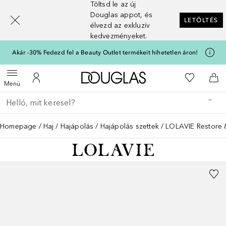
Töltsd le az új
[navigation.slideout.screenreader]
Douglas appot, és
LETÖLTÉS
élvezd az exkluzív
kedvezményeket.
Akár -30% Fedezd fel a Beauty Outlet termékeit hihetetlen áron!
A Douglas Főoldalra
A kívánság
Menü megnyitása
A fiókomhoz
Kos
Menü
Menj vissza
Keresés végrehajtása
Homepage
Haj
Hajápolás
Hajápolás szettek
LOLAVIE Restore & 