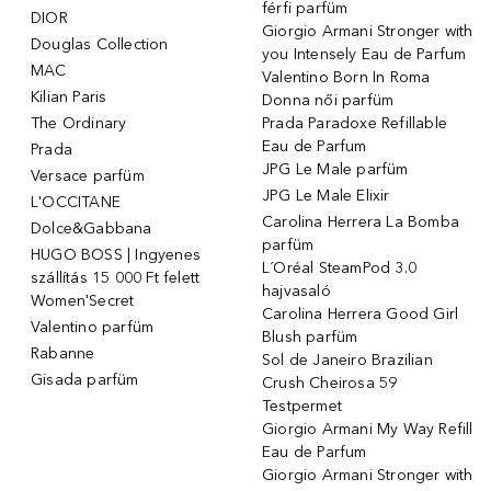
férfi parfüm
DIOR
Giorgio Armani Stronger with
Douglas Collection
you Intensely Eau de Parfum
MAC
Valentino Born In Roma
Kilian Paris
Donna női parfüm
The Ordinary
Prada Paradoxe Refillable
Eau de Parfum
Prada
JPG Le Male parfüm
Versace parfüm
JPG Le Male Elixir
L'OCCITANE
Carolina Herrera La Bomba
Dolce&Gabbana
parfüm
HUGO BOSS | Ingyenes
L´Oréal SteamPod 3.0
szállítás 15 000 Ft felett
hajvasaló
Women'Secret
Carolina Herrera Good Girl
Valentino parfüm
Blush parfüm
Rabanne
Sol de Janeiro Brazilian
Gisada parfüm
Crush Cheirosa 59
Testpermet
Giorgio Armani My Way Refill
Eau de Parfum
Giorgio Armani Stronger with