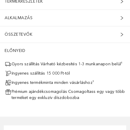
TERMÉKRÉSZLETEK
ALKALMAZÁS
ÖSSZETEVŐK
ELŐNYEID
Gyors szállítás Várható kézbesítés 1-3 munkanapon belül¹
Ingyenes szállítás 15 000 Ft-tól
Ingyenes termékminta minden vásárláshoz¹
Prémium ajándékcsomagolás Csomagoltass egy vagy több
terméket egy exkluzív díszdobozba