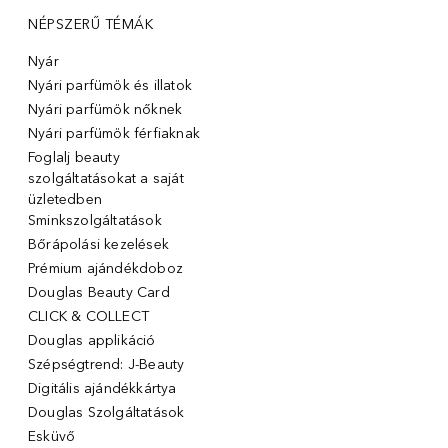
NÉPSZERŰ TÉMÁK
Nyár
Nyári parfümök és illatok
Nyári parfümök nőknek
Nyári parfümök férfiaknak
Foglalj beauty
szolgáltatásokat a saját
üzletedben
Sminkszolgáltatások
Bőrápolási kezelések
Prémium ajándékdoboz
Douglas Beauty Card
CLICK & COLLECT
Douglas applikáció
Szépségtrend: J-Beauty
Digitális ajándékkártya
Douglas Szolgáltatások
Esküvő