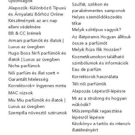
Újdonságok
Szulfát, szilikon és
Alapozók: Különböző Típusú
parabénmentes samponok
és Árnyalatú Bőrhöz Online
Helyes szemöldökszedés
Készítmények az arc nap
titkai
elleni védelmére
Melyik színtípus vagyok?
BB & CC krémek
Az illatpiramis Hogyan állítsuk
Armani parfümök és illatok |
össze a parfümöt
Luxus az üvegben
Melyik Rúzs Illik Hozzám?
Hugo Boss férfi parfümök és
Kozmetikumokon található
illatok | Luxus az üvegben
szimbólumok és információk
Niche parfümok
Eau de parfüm
Női parfüm és illat szett ⭐
Korrektorok használata
Garantált hitelesség
Téli női parfümök
Korrektorok⭐ Ingyenes minta
Alapozás Lépésről-lépésre
MAC rúzsok
Mi az a strobing és hogyan
Miu Miu parfümök és illatok |
működik?
Luxus az üvegben
Műszempillák ragasztása
Szempilla növesztő szérumok
lépésről lépésre
Kézikönyv a tartós és intenzív
illatélményért