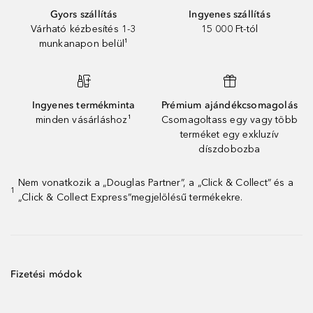
Gyors szállítás
Ingyenes szállítás
Várható kézbesítés 1-3
15 000 Ft-tól
munkanapon belül¹
Ingyenes termékminta
Prémium ajándékcsomagolás
minden vásárláshoz¹
Csomagoltass egy vagy több
terméket egy exkluzív
díszdobozba
Nem vonatkozik a „Douglas Partner”, a „Click & Collect” és a
1
„Click & Collect Express”megjelölésű termékekre.
Fizetési módok