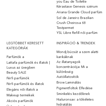
you Eau de Toilette
Kérastase Genesis szérum
Ariana Grande Cloud parfüm
Sol de Janeiro Brazilian
Crush Cheirosa 68
Testpermet
YSL Libre Refill női parfüm
LEGTÖBBET KERESETT
INSPIRÁCIÓ & TRENDEK
KATEGÓRIÁK
Mondj búcsút a szem alatti
Parfümök ️a
karikáknak
Az illatanyagok
Lattafa parfümök és illatok |
koncentrációja: Mi a
Luxus az üvegben
különbség
Beauty SALE
Autóillatosítók
Férfi parfümök
Brow Laminálás
Férfi parfümök és illatok
Pigmentfoltok Elfedése
Elegáns női illatok ️a
Sminkelés kezdőknek
Makeup termékek
Hialuronsav: a tökéletes
Akciós parfümök
hidratálás