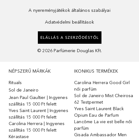
A nyereményjátékok általános szabályai
Adatvédelmi beállítások
ELÁLLÁS A SZERZŐDÉSTŐL
©
2026
Parfümerie Douglas Kft.
NÉPSZERŰ MÁRKÁK
IKONIKUS TERMÉKEK
Rituals
Carolina Herrera Good Girl
női parfüm
Sol de Janeiro
Sol de Janeiro Mist Cheirosa
Jean Paul Gaultier | Ingyenes
62 Testpermet
szállítás 15 000 Ft felett
Yves Saint Laurent Black
Yves Saint Laurent | Ingyenes
Opium Eau de Parfum
szállítás 15 000 Ft felett
Lancôme La vie est belle női
Carolina Herrera | Ingyenes
parfüm
szállítás 15 000 Ft felett
Gisada Ambassador Men
Kérastase