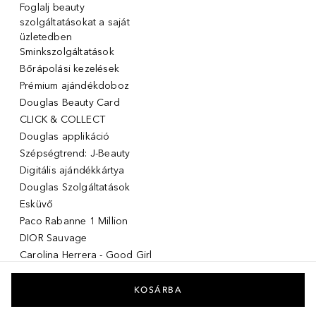
Foglalj beauty
szolgáltatásokat a saját
üzletedben
Sminkszolgáltatások
Bőrápolási kezelések
Prémium ajándékdoboz
Douglas Beauty Card
CLICK & COLLECT
Douglas applikáció
Szépségtrend: J-Beauty
Digitális ajándékkártya
Douglas Szolgáltatások
Esküvő
Paco Rabanne 1 Million
DIOR Sauvage
Carolina Herrera - Good Girl
Giorgio Armani Stronger with
you
KOSÁRBA
Acqua di giò