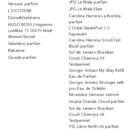
JPG Le Male parfüm
Versace parfüm
JPG Le Male Elixir
L'OCCITANE
Carolina Herrera La Bomba
Dolce&Gabbana
parfüm
HUGO BOSS | Ingyenes
L´Oréal SteamPod 3.0
szállítás 15 000 Ft felett
hajvasaló
Women'Secret
Carolina Herrera Good Girl
Valentino parfüm
Blush parfüm
Rabanne
Sol de Janeiro Brazilian
Gisada parfüm
Crush Cheirosa 59
Testpermet
Giorgio Armani My Way Refill
Eau de Parfum
Giorgio Armani Stronger with
you Eau de Toilette
Kérastase Genesis szérum
Ariana Grande Cloud parfüm
Sol de Janeiro Brazilian
Crush Cheirosa 68
Testpermet
YSL Libre Refill női parfüm