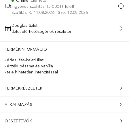
Online
:
Elérhető
Ingyenes szállítás 15 000 Ft felett
Szállítás: K, 11.08.2026 - Sze, 12.08.2026
Douglas üzlet
Üzlet elérhetőségének részletei
KOSÁRBA HELYEZÉS
TERMÉKINFORMÁCIÓ
édes, fás-keleti illat
érzéki pézsma és vanília
tele hihetetlen intenzitással
TERMÉKRÉSZLETEK
ALKALMAZÁS
ÖSSZETEVŐK