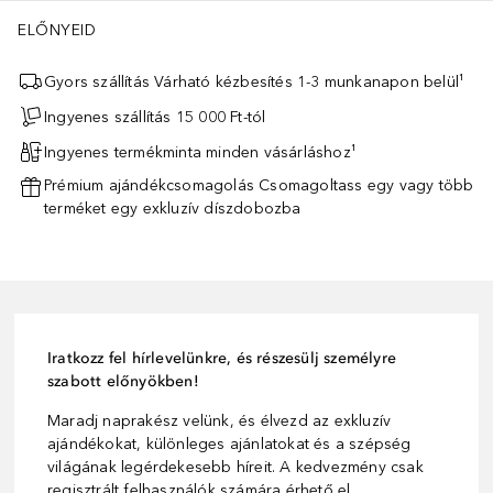
ELŐNYEID
Gyors szállítás Várható kézbesítés 1-3 munkanapon belül¹
Ingyenes szállítás 15 000 Ft-tól
Ingyenes termékminta minden vásárláshoz¹
Prémium ajándékcsomagolás Csomagoltass egy vagy több
terméket egy exkluzív díszdobozba
Iratkozz fel hírlevelünkre, és részesülj személyre
szabott előnyökben!
Maradj naprakész velünk, és élvezd az exkluzív
ajándékokat, különleges ajánlatokat és a szépség
világának legérdekesebb híreit. A kedvezmény csak
regisztrált felhasználók számára érhető el.