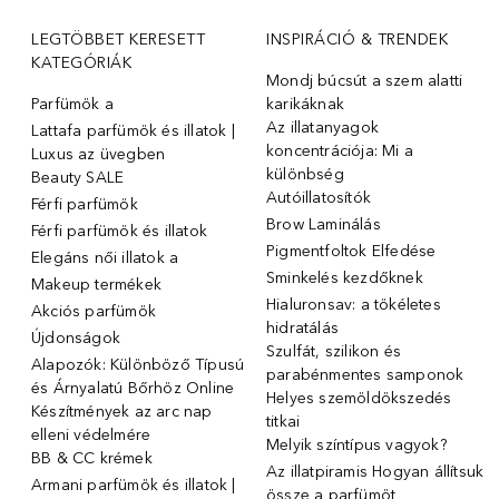
LEGTÖBBET KERESETT
INSPIRÁCIÓ & TRENDEK
KATEGÓRIÁK
Mondj búcsút a szem alatti
Parfümök ️a
karikáknak
Az illatanyagok
Lattafa parfümök és illatok |
koncentrációja: Mi a
Luxus az üvegben
különbség
Beauty SALE
Autóillatosítók
Férfi parfümök
Brow Laminálás
Férfi parfümök és illatok
Pigmentfoltok Elfedése
Elegáns női illatok ️a
Sminkelés kezdőknek
Makeup termékek
Hialuronsav: a tökéletes
Akciós parfümök
hidratálás
Újdonságok
Szulfát, szilikon és
Alapozók: Különböző Típusú
parabénmentes samponok
és Árnyalatú Bőrhöz Online
Helyes szemöldökszedés
Készítmények az arc nap
titkai
elleni védelmére
Melyik színtípus vagyok?
BB & CC krémek
Az illatpiramis Hogyan állítsuk
Armani parfümök és illatok |
össze a parfümöt