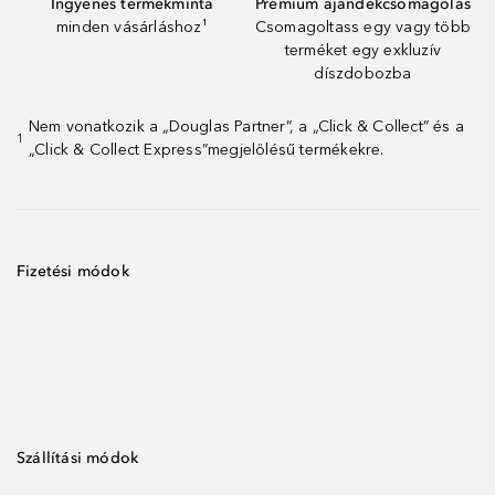
Ingyenes termékminta
Prémium ajándékcsomagolás
minden vásárláshoz¹
Csomagoltass egy vagy több
terméket egy exkluzív
díszdobozba
Nem vonatkozik a „Douglas Partner”, a „Click & Collect” és a
1
„Click & Collect Express”megjelölésű termékekre.
Fizetési módok
Szállítási módok