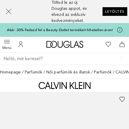
Töltsd le az új
[navigation.slideout.screenreader]
Douglas appot, és
LETÖLTÉS
élvezd az exkluzív
kedvezményeket.
Akár -30% Fedezd fel a Beauty Outlet termékeit hihetetlen áron!
A Douglas Főoldalra
A kívánság
Menü megnyitása
A fiókomhoz
Kos
Menü
Menj vissza
Keresés végrehajtása
Homepage
Parfümök
Női parfümök és illatok
Parfümök
CALVIN