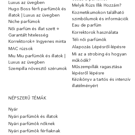
Luxus az üvegben
Melyik Rúzs Illik Hozzám?
Hugo Boss férfi parfümök és
Kozmetikumokon található
illatok | Luxus az üvegben
szimbólumok és információk
Niche parfümok
Eau de parfüm
Női parfüm és illat szett ⭐
Korrektorok használata
Garantált hitelesség
Téli női parfümök
Korrektorok⭐ Ingyenes minta
Alapozás Lépésről-lépésre
MAC rúzsok
Mi az a strobing és hogyan
Miu Miu parfümök és illatok |
működik?
Luxus az üvegben
Műszempillák ragasztása
Szempilla növesztő szérumok
lépésről lépésre
Kézikönyv a tartós és intenzív
illatélményért
NÉPSZERŰ TÉMÁK
Nyár
Nyári parfümök és illatok
Nyári parfümök nőknek
Nyári parfümök férfiaknak