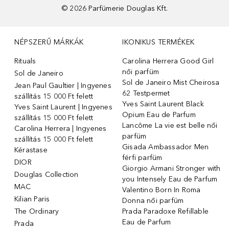
©
2026
Parfümerie Douglas Kft.
NÉPSZERŰ MÁRKÁK
IKONIKUS TERMÉKEK
Rituals
Carolina Herrera Good Girl
női parfüm
Sol de Janeiro
Sol de Janeiro Mist Cheirosa
Jean Paul Gaultier | Ingyenes
62 Testpermet
szállítás 15 000 Ft felett
Yves Saint Laurent Black
Yves Saint Laurent | Ingyenes
Opium Eau de Parfum
szállítás 15 000 Ft felett
Lancôme La vie est belle női
Carolina Herrera | Ingyenes
parfüm
szállítás 15 000 Ft felett
Gisada Ambassador Men
Kérastase
férfi parfüm
DIOR
Giorgio Armani Stronger with
Douglas Collection
you Intensely Eau de Parfum
MAC
Valentino Born In Roma
Kilian Paris
Donna női parfüm
The Ordinary
Prada Paradoxe Refillable
Eau de Parfum
Prada