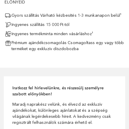
ELŐNYEID
Gyors szállítás Várható kézbesítés 1-3 munkanapon belül¹
Ingyenes szállítás 15 000 Ft-tól
Ingyenes termékminta minden vásárláshoz¹
Prémium ajándékcsomagolás Csomagoltass egy vagy több
terméket egy exkluzív díszdobozba
Iratkozz fel hírlevelünkre, és részesülj személyre
szabott előnyökben!
Maradj naprakész velünk, és élvezd az exkluzív
ajándékokat, különleges ajánlatokat és a szépség
világának legérdekesebb híreit. A kedvezmény csak
regisztrált felhasználók számára érhető el.