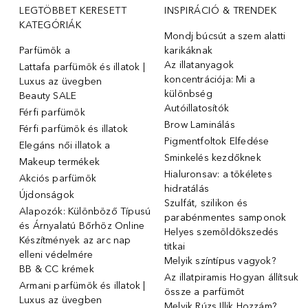
LEGTÖBBET KERESETT
INSPIRÁCIÓ & TRENDEK
KATEGÓRIÁK
Mondj búcsút a szem alatti
Parfümök ️a
karikáknak
Az illatanyagok
Lattafa parfümök és illatok |
koncentrációja: Mi a
Luxus az üvegben
különbség
Beauty SALE
Autóillatosítók
Férfi parfümök
Brow Laminálás
Férfi parfümök és illatok
Pigmentfoltok Elfedése
Elegáns női illatok ️a
Sminkelés kezdőknek
Makeup termékek
Hialuronsav: a tökéletes
Akciós parfümök
hidratálás
Újdonságok
Szulfát, szilikon és
Alapozók: Különböző Típusú
parabénmentes samponok
és Árnyalatú Bőrhöz Online
Helyes szemöldökszedés
Készítmények az arc nap
titkai
elleni védelmére
Melyik színtípus vagyok?
BB & CC krémek
Az illatpiramis Hogyan állítsuk
Armani parfümök és illatok |
össze a parfümöt
Luxus az üvegben
Melyik Rúzs Illik Hozzám?