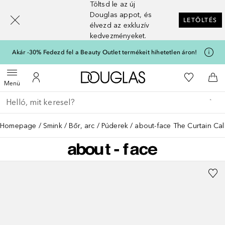
Töltsd le az új
[navigation.slideout.screenreader]
Douglas appot, és
LETÖLTÉS
élvezd az exkluzív
kedvezményeket.
Akár -30% Fedezd fel a Beauty Outlet termékeit hihetetlen áron!
A Douglas Főoldalra
A kívánság
Menü megnyitása
A fiókomhoz
Kos
Menü
Menj vissza
Keresés végrehajtása
Homepage
Smink
Bőr, arc
Púderek
about-face The Curtain Cal