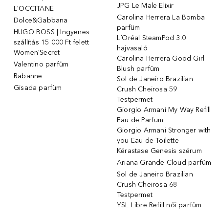
JPG Le Male Elixir
L'OCCITANE
Carolina Herrera La Bomba
Dolce&Gabbana
parfüm
HUGO BOSS | Ingyenes
L´Oréal SteamPod 3.0
szállítás 15 000 Ft felett
hajvasaló
Women'Secret
Carolina Herrera Good Girl
Valentino parfüm
Blush parfüm
Rabanne
Sol de Janeiro Brazilian
Gisada parfüm
Crush Cheirosa 59
Testpermet
Giorgio Armani My Way Refill
Eau de Parfum
Giorgio Armani Stronger with
you Eau de Toilette
Kérastase Genesis szérum
Ariana Grande Cloud parfüm
Sol de Janeiro Brazilian
Crush Cheirosa 68
Testpermet
YSL Libre Refill női parfüm