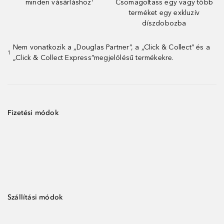
minden vásárláshoz¹
Csomagoltass egy vagy több
terméket egy exkluzív
díszdobozba
Nem vonatkozik a „Douglas Partner”, a „Click & Collect” és a
1
„Click & Collect Express”megjelölésű termékekre.
Fizetési módok
Szállítási módok