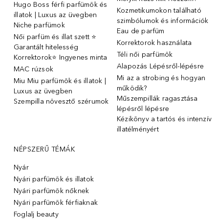
Hugo Boss férfi parfümök és
Kozmetikumokon található
illatok | Luxus az üvegben
szimbólumok és információk
Niche parfümok
Eau de parfüm
Női parfüm és illat szett ⭐
Korrektorok használata
Garantált hitelesség
Téli női parfümök
Korrektorok⭐ Ingyenes minta
Alapozás Lépésről-lépésre
MAC rúzsok
Mi az a strobing és hogyan
Miu Miu parfümök és illatok |
működik?
Luxus az üvegben
Műszempillák ragasztása
Szempilla növesztő szérumok
lépésről lépésre
Kézikönyv a tartós és intenzív
illatélményért
NÉPSZERŰ TÉMÁK
Nyár
Nyári parfümök és illatok
Nyári parfümök nőknek
Nyári parfümök férfiaknak
Foglalj beauty