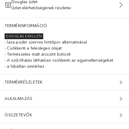
Douglas üzlet
Üzlet elérhetőségének részletei
KOSÁRBA HELYEZÉS
TERMÉKINFORMÁCIÓ
DOUGLAS EXKLUZÍV
laza púder szerves hintőpor alternatívával
Csökkenti a felesleges olajat
Természetes matt arcszínt biztosít
A szűrőhatás láthatóan csökkenti az egyenetlenségeket
a hibátlan sminkhez
TERMÉKRÉSZLETEK
ALKALMAZÁS
ÖSSZETEVŐK